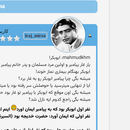
Aisha | عایشه (ام ا
کاربر
iraj_mirza
mahmudkhm: ابوبکر!
یار غار پیامبر و اولین مرد مسلمان و پدر خانم پیام
ابوبکر بهنگام بیماری نماز خوند!
میشه بگی چرا پیامبر ابوبکر رو به غار برد؟
ایا از تنهایی میترسید یا حوصلش سر رفته بود یا می
میشه بگی اون موقع که ابوبکر با پیامبر تو غار بود
میشه بگی راجع کدوم ایه نازل شد؟
نفر اول ابوبکر بود که به پیامبر ایمان اورد
اینم از
نفر اولی که ایمان آورد: حضرت خدیجه بود (السيرة النبوية،