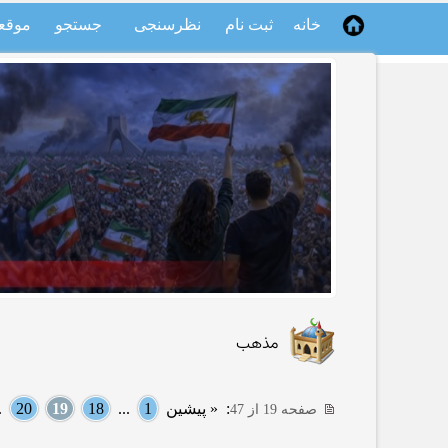
خانه
ثبت نام
نظرسنجی
جستجو
موقع
مذهب
:
« پیشین
1
...
18
19
20
..
صفحه 19 از 47