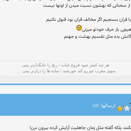
 از سخنانی که بهشون نسبت میدن از اونها نیست
 قران بسنجیم اگر مخالف قران بود قبول نکنیم
هیچی باز حرف خودتو میزنی
هر چه کمتر شود فروغ حیات / رنج را جانگدازتر بینی
سوی مغرب چو رو کند خورشید / سایه ها را درازتر بینی . . .
ارسالها: 101