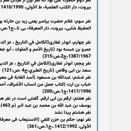
بيروت، دار الكتب العلمية، ط الأولى، 1410/1990.،ج‏3،ص:15؛ مروج ‏الذهب،ج‏2،ص:276)
الحفيظ شلبى، بيروت، دار المعرفة، بى تا.،ج‏1،ص:247)
1387/1967،ج‏2،ص:315)
سعد بن ابی وقاص (تاريخ‏ الطبري،ج‏4 ،ص:121)
1417/1996،ج‏1،ص:200)
يوسف بن عبد الله بن محمد بن عبد البر (م 463)، تحقيق على محمد البجاوى، بيروت، دار الجيل، ط الأولى، 1412/1992،ج‏1،ص:131)
نفر هشتم پیدا نشد
الأولى، 1412/1992.،ج‏1،ص:361)