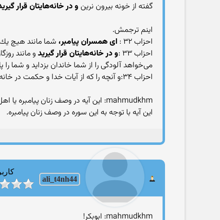
گفته از خونه بیرون نرین
و در خانه‌هايتان قرار گيريد
اینم ترجمش.
احزاب ۳۲ :
اى همسران پيامبر،
شما مانند هيچ يك ا
احزاب ۳۳ :
و در خانه‌هايتان قرار گيريد
و مانند روزگ
مى‌خواهد آلودگى را از شما خاندان بزدايد و شما را پا
احزاب ۳۴:و آنچه را كه از آيات خدا و حكمت در خانه‌هاى شما خوانده مى‌شود ياد كنيد. در حقيقت، خدا همواره دقيق و آگاه است.
mahmudkhm: این آیه در وصف زنان پیامبره یا اهل بیتش؟!
این آیه با توجه به این سوره در وصف زنان پیامبره.
کاربر
ali_t4nh44
mahmudkhm: ابوبکر!