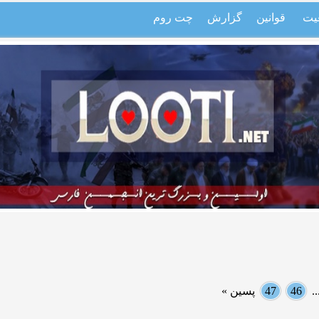
یت
قوانین
گزارش
چت روم
.
46
47
پسین »