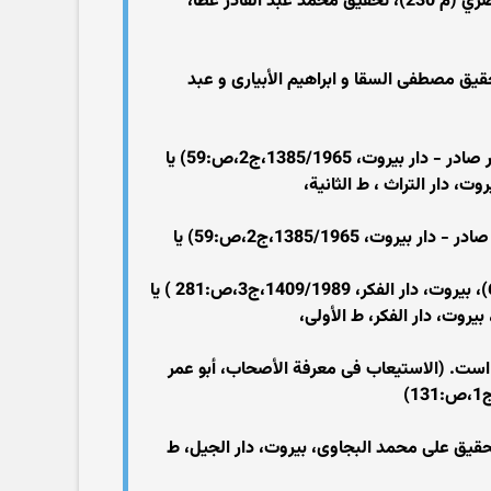
نفر دوم حضرت علی بود که نفر اول از مردان هم به حساب می آمد(الطبقات الكبرى، محمد بن سعد بن منيع الهاشمي البصري (م 230)، تحقيق محمد عبد القادر عطا،
حضرت پیامبر یعنی زید بن حارثه بود (االسيرة النبوية، عبد الملك بن هشام الحميرى المعافرى (م 218)، تحقيق مصطفى السقا و ابراهيم الأبيارى و عبد
نفر چهارم، ابوذر غفاری(الكامل في التاريخ ، عز الدين أبو الحسن على بن ابى الكرم المعروف بابن الأثير (م 630)، بيروت، دار صادر - دار بيروت، 1385/1965،ج‏2،ص:59) یا
يق محمد أبو الفضل ابراهيم ، بيروت، دار التراث ، ط الثانية،
نفر پنجم: ابوذر غفاری(الكامل في التاريخ ، عز الدين أبو الحسن على بن ابى الكرم المعروف بابن الأثير (م 630)، بيروت، دار صادر - دار بيروت، 1385/1965،ج‏2،ص:59) یا
نفر ششم: عبدالله بن مسعود (أسد الغابة فى معرفة الصحابة، عز الدين بن الأثير أبو الحسن على بن محمد الجزرى(م 630)، بيروت، دار الفكر، 1409/1989،ج‏3،ص:281 ) یا
)، تحقيق سهيل زكار و رياض زركلى، بيروت، دار الفكر، ط الأولى،
ند سعد بن ابی وقاص هفتم است. (الاستيعاب فى معرفة الأصحاب، أبو عمر
م بن حزن كلفي (الاستيعاب فى معرفة الأصحاب، أبو عمر يوسف بن عبد الله بن محمد بن عبد البر (م 463)، تحقيق على محمد البجاوى، بيروت، دار الجيل، ط