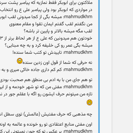
ملاکتون برای ابوبکر فقط نمازیه که پیامبر پشت سرش
در مواردی که ابوبکر بود ولی پیامبر علی ع رو انتخاب
mahmudkhm: میشه بگی از کجا میدونی لقب ابوبکر بالاتر از عثمان یا علیه که شد خلیفه اول؟!
من نگفتم لقب گفتم ایمان تقوا و مقام معنوی
لقب مگه میشه بالاتر و پایین تر باشه؟
خودتون هم میدونین که علی ع از هر لحاظ برتر از ۳ خلیفه دیگتون بوده ولی چرا شد خلیفه چهارم جالبه
میشه بگی عمر رو کی خلیفه کرد و به چه مبنایی؟
mahmudkhm: تاییدش تو کتب شما سنده!
نه حرفی که شما از قول اون زدین سنده
mahmudkhm: کم کم داری جاده خاکی میری و به قول معروف داری داغ میکنی و از کوره در میری!
تو هم جای من با یه ادم بی منطق هم صحبت بودی ک
mahmudkhm: مفتی من که تو شهر خودم
تازه من میتونم حرف ایشون رو اگه با عقلم جور در ن
چه مذهبی که حرف مفتیش (عالمش) توی سطل اش
اون مفتی منابع اعتقادی تو رو خونده و عالمه به اونه
mahmudkhm: بر عکس تو که چون نمیتونی این کار رو با حرف امام معصوم بکنی میگی خدا میتونه قدرتش رو به بندگانش بده مثل تقسیم بهشت و جهنم