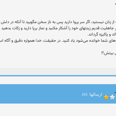
ز زنان نيستيد، اگر سر پروا داريد پس به ناز سخن مگوييد تا آنكه در دلش
ار جاهليت قديم زينتهاى خود را آشكار مكنيد و نماز برپا داريد و زكات بدهيد
ك و پاكيزه گرداند.
ارسالها: 101