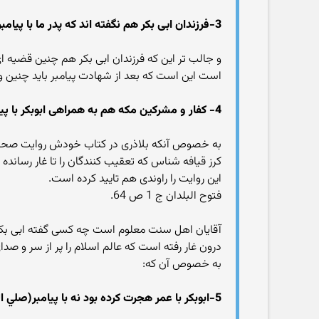
3-فرزندان ابی بکر هم نگفته اند که پدر ما با پیامبر درون غار رفته است:
و جالب تر این که فرزندان ابی بکر هم چنین قضیه ا
است این است که بعد از شهادت پیامبر باید چنین 
4- کفار و مشرکین مکه هم به همراهی ابوبکر با پیامبر اعتراف نکرده اند:
به خصوص آنکه بلاذری در کتاب خودش روایت صحیح
کرز قیافه شناس که تعقیب کنندگان را تا غار رسانده اس
این روایت را راوندی هم تایید کرده است.
فتوح البلدان ج 1 ص 64.
آقایان اهل سنت معلوم است چه کسی گفته ابی بکر ب
درون غار رفته است که عالم اسلام را پر از سر و صدا
به خصوص آن که:
5-ابوبکر با عمر هجرت کرده بود نه با پیامبر(صلي الله عليه و اله):