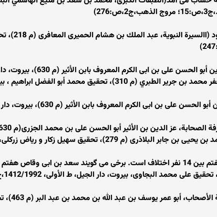
نفر سوم: غلام 
عمرو بن عبسه بود (تاريخ الأمم و الملوك ، أبو جعفر محمد بن جرير الطبري (م 310)، تحق
خباب بن ارت (كتاب جمل من انساب الأشراف، أحمد بن يحيى بن جابر البلاذرى (م 279
نفر هفتم: ارقم بن ابی ارقم. گفتنی است در نفر هفتم بین 14 نفر اختلاف است. برخی می گوی
نفر نهم: حك