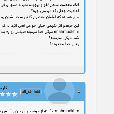
امام معصوم سخن لغو و بیهوده نمیزنه منتها برخی
احادیث جعلی که میدونی چیه؟
برای همینه که امامان معصوم گفتن سخنانشون رو با
این حرفمو اگر بفهمی خیلی جو می افتی اگرم نه که 
mahmudkhm: میگی خدا میتونه قدرتش رو به بندگانش بده مثل تقسیم بهشت و جهنم
شما میگی نمیتونه؟
یعنی خدا محدوده؟
کاربر
ali_t4nh44
mahmudkhm: نگفته از خونه بیرون نرن و آرایش نکنند بلکه گفته مثل زمان جاهلیت آرایش کرده بیرون نرن!