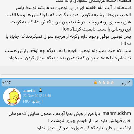
منطقه احساء عربستان سعودی ارائه شد.
استفتاء از آیت الله خامنه ای در پی توهین به عایشه توسط یاسر
الحبیب روحانی شیعه کویتی صورت گرفت که با واکنش ها و مخالفت
های بسیاری روبه رو شد. در شدیدترین این واکنش ها، کابینه کویت،
این روحانی را سلب تابعیت کرد.[/font]
پس توهین بوفور وجود داره وگرنه از مرجع سوال نمیکردند که جایزه یا
نه !!!!
ملتی که هنوز نمیدونه توهین خوبه یا نه ، دیگه چه توقعی ازش هست
تو تمام دنیا همه میدونن که توهین بده و دیگه سوال کردن نمیخواد.
#297
کاربر
ametis
22 Nov 2012 18:46
ارسالها: 1495
mahmudkhm: بابا من از ویکی پدیا آوردم ، همون سایتی که موهان
خان قبولش داره، من از خودم چیزی ننوشتم !
اولا بمن ربطی نداره که کی قبول داره و کی قبول نداره