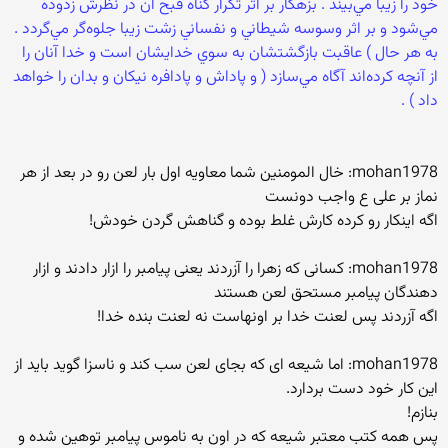
خود را زيبا مي‌بيند . بزهكار بر اثر تكرار گناه قبح آن در نظرش زدوده
مي‌شود و بر اثر وسوسه شيطاني و نفساني زشت زيبا جلوه‌گر مي‌گردد .
به هر حال ) عاقبت بازگشتشان به سوي خدايشان است و خدا آنان را
از آنچه كرده‌اند آگاه مي‌سازد ( و پاداش و پادافره نيكان و بدان را خواهد
داد ) .‏
mohan1978: خال المومنین شما معاویه اول بار لعن رو در بعد از هر
نماز بر علی ع واجب دونست
اگه اینکار رو کرده کارش غلط بوده و گناهش گردن خودش!
mohan1978: کسانی که زهرا را آزردند یعنی پیامبر را ازار دادند و ازار
دهندگان پیامبر مستحق لعن هستند
اگه آزردند پس لعنت خدا بر اونهاست نه لعنت بنده خدا!
mohan1978: اما شیعه ای که بجای لعن سب کند و ناسزا گوید باید از
این کار خود دست بردارد.
بنازم!
پس همه کتب معتبر شیعه که در اون به ناموس پیامبر توهین شده و