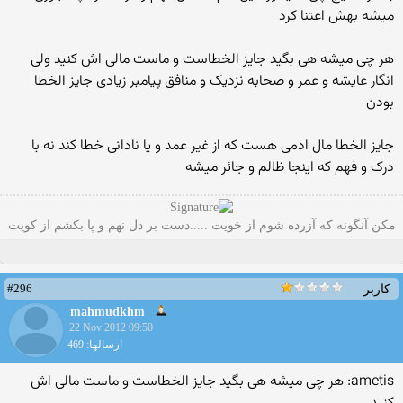
میشه بهش اعتنا کرد
هر چی میشه هی بگید جایز الخطاست و ماست مالی اش کنید ولی
انگار عایشه و عمر و صحابه نزدیک و منافق پیامبر زیادی جایز الخطا
بودن
جایز الخطا مال ادمی هست که از غیر عمد و یا نادانی خطا کند نه با
درک و فهم که اینجا ظالم و جائر میشه
مکن آنگونه که آزرده شوم از خویت .....دست بر دل نهم و پا بکشم از کویت
#296
کاربر
mahmudkhm
22 Nov 2012 09:50
ارسالها: 469
ametis: هر چی میشه هی بگید جایز الخطاست و ماست مالی اش