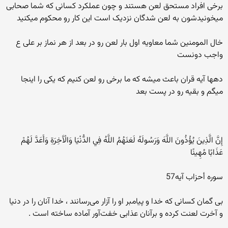
برخی افراد مستحق لعن هستند و چون عملکرد کسانی که شما صحابی
میخونیدشون به لعن شدگان نزدیک است این کار رو محکوم میکنید
خال المومنین شما معاویه اول بار لعن رو در بعد از هر نماز بر علی ع
واجب دونست
دهها آیه قران باعث میشه که ما برخی رو لعن کنیم که یکی را اینجا
میگم و بقیه رو در پست بعد
إِنَّ الَّذِينَ يُؤْذُونَ اللَّهَ وَرَسُولَهُ لَعَنَهُمُ اللَّهُ فِي الدُّنْيَا وَالْآَخِرَةِ وَأَعَدَّ لَهُمْ
عَذَابًا مُهِينًا
سوره أحزاب آيه57
بی گمان کسانی که خدا و پيامبر او را آزار می‌رسانند ، خدا آنان را در دنيا
و آخرت لعنت کرده و برآنان عذابی خفت‌آور آماده ساخته است .