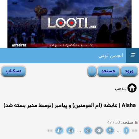
☰
انجمن لوتی
مذهب
Aisha | عایشه (ام المومنین) و پیامبر (توسط مدیر بسته شد)
صفحه: 30 / 47
>>
47
46
...
31
30
29
...
1
<<