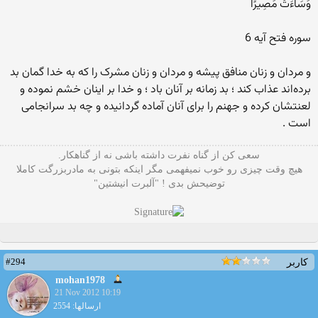
وَسَاءَتْ مَصِيرًا
سوره فتح آيه 6
و مردان و زنان منافق پيشه و مردان و زنان مشرک را که به خدا گمان بد
برده‌اند عذاب کند ؛ بد زمانه بر آنان باد ؛ و خدا بر اينان خشم نموده و
لعنتشان کرده و جهنم را برای آنان آماده گردانيده و چه بد سرانجامی
است .
سعی کن از گناه نفرت داشته باشی نه از گناهکار.
هیچ وقت چیزی رو خوب نمیفهمی مگر اینکه بتونی به مادربزرگت کاملا
توضیحش بدی ! "آلبرت انیشتین"
#294
کاربر
mohan1978
21 Nov 2012 10:19
ارسالها: 2554