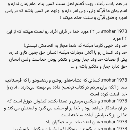
باز هم یادت رفت ، بهت گفتم اهل سنت کسی بنام امام زمان نداره و
امام زمان ما قرآنه ولی ، ولی امر داره و اونهم هر کسی باشه که در راس
اموره و طبق قرآن و سنت حکم میکنه !
mohan1978: در ۴۴ مورد خدا در قران افراد رو لعنت میکنه که از این
۴۴ مورد
خداوند خیلی کارها میکنه که شما مجاز به انجامش نیستی!
خداوند انسان رو با آتش مجازات میکنه انسان حق چنین کاری نداره،
یکی از صفات خداوند جبار بودن و کتکبر بودن خداست ولس انسان
حق نداره جبار و متکبر باشه و ...
mohan1978: کسانی که نشانه‌های روشن و رهنمودی را که فرستاديم
بعد از آنکه برای مردم در کتاب توضيح داده‌ايم نهفته می‌دارند ، آنان را
خدا لعنت کرده است
mohan1978: و هرکس مومنی را عمدا بکشد کيفرش دوزخ است که
در آن ماندگار خواهد بود و خدا بر او خشم می گيرد و لعنتش می کند و
عذابی بزرگ برايش آماده ساخته است .
mohan1978: هان لعنت خدا بر ستمگران باد .
mohan1978: و مي‌گويند : پرودگارا ! ما رؤسا و بزرگتران خويش را