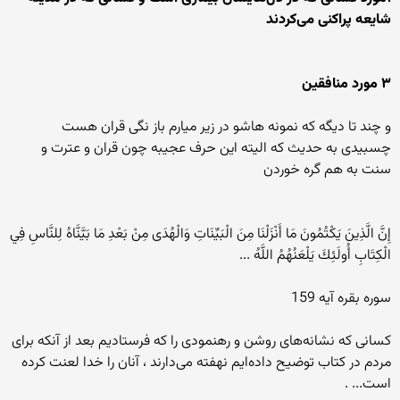
شايعه پراکنی می‌کردند
۳ مورد منافقين
و چند تا دیگه که نمونه هاشو در زیر میارم باز نگی قران هست
چسبیدی به حدیث که الیته این حرف عجیبه چون قران و عترت و
سنت به هم گره خوردن
إِنَّ الَّذِينَ يَكْتُمُونَ مَا أَنْزَلْنَا مِنَ الْبَيِّنَاتِ وَالْهُدَى مِنْ بَعْدِ مَا بَيَّنَّاهُ لِلنَّاسِ فِي
الْكِتَابِ أُولَئِكَ يَلْعَنُهُمُ اللَّهُ ...
سوره بقره آيه 159
کسانی که نشانه‌های روشن و رهنمودی را که فرستاديم بعد از آنکه برای
مردم در کتاب توضيح داده‌ايم نهفته می‌دارند ، آنان را خدا لعنت کرده
است... .