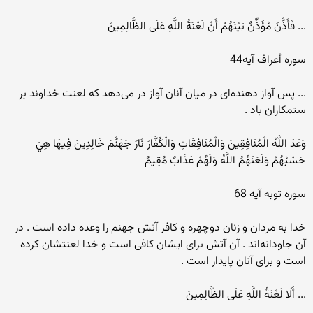
... فَأَذَّنَ مُؤَذِّنٌ بَيْنَهُمْ أَنْ لَعْنَةُ اللَّهِ عَلَى الظَّالِمِينَ
سوره أعراف آيه44
... پس آواز دهنده‌ای در ميان آنان آواز در‌ می‌دهد که لعنت خداوند بر
ستمکاران باد .
وَعَدَ اللَّهُ الْمُنَافِقِينَ وَالْمُنَافِقَاتِ وَالْكُفَّارَ نَارَ جَهَنَّمَ خَالِدِينَ فِيهَا هِيَ
حَسْبُهُمْ وَلَعَنَهُمُ اللَّهُ وَلَهُمْ عَذَابٌ مُقِيمٌ
سوره توبه آيه 68
خدا به مردان و زنان دوچهره و کافر آتش جهنم را وعده داده است . در
آن جاودانه‌اند . آن آتش برای ايشان کافی است و خدا لعنتشان کرده
است و برای آنان پايدار است .
... أَلَا لَعْنَةُ اللَّهِ عَلَى الظَّالِمِينَ