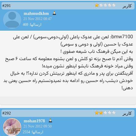
#291
کاربر
mahmudkhm
21 Nov 2012 08:47
ارسالها: 469
bmw7100: لعن علی عدوک یاعلی (اولی،دومی،سومی) / لعن علی
عدوک یا حسین (اولی و دومی و سومی)
به این میگن فرهنگ ناب شیعه صفوی !
وقتی آدم تا صبح بزنه تو کلش و لعن بشنوه معلومه که ساعت ۶ صبح
وقتی میاد خونه فرهنگ نابشو اینطور نشون میده!
آفرینگفتن برای پدر و مادری که اینطور تربیتش کردن نداره؟! به خیال
خودش دیشب راه حسین رو ادامه بده نمیدونستیم راه حسین یعنی بد
دهنی!
#292
کاربر
mohan1978
21 Nov 2012 09:50
ارسالها: 2554