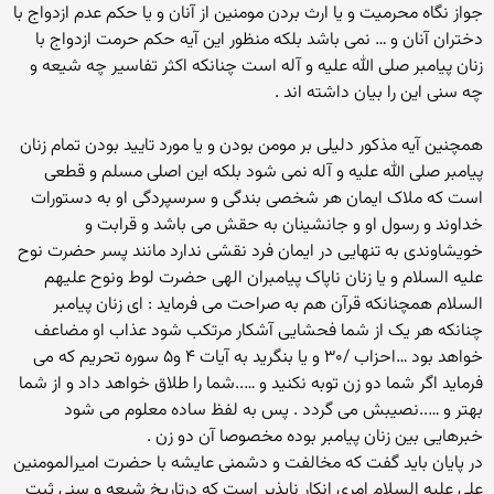
جواز نگاه محرمیت و یا ارث بردن مومنین از آنان و یا حکم عدم ازدواج با
دختران آنان و … نمی باشد بلکه منظور این آیه حکم حرمت ازدواج با
زنان پیامبر صلی الله علیه و آله است چنانکه اکثر تفاسیر چه شیعه و
چه سنی این را بیان داشته اند .
همچنین آیه مذکور دلیلی بر مومن بودن و یا مورد تایید بودن تمام زنان
پیامبر صلی الله علیه و آله نمی شود بلکه این اصلی مسلم و قطعی
است که ملاک ایمان هر شخصی بندگی و سرسپردگی او به دستورات
خداوند و رسول او و جانشینان به حقش می باشد و قرابت و
خویشاوندی به تنهایی در ایمان فرد نقشی ندارد مانند پسر حضرت نوح
علیه السلام و یا زنان ناپاک پیامبران الهی حضرت لوط ونوح علیهم
السلام همچنانکه قرآن هم به صراحت می فرماید : ای زنان پیامبر
چنانکه هر یک از شما فحشایی آشکار مرتکب شود عذاب او مضاعف
خواهد بود …احزاب /۳۰ و یا بنگرید به آیات ۴ و۵ سوره تحریم که می
فرماید اگر شما دو زن توبه نکنید و …..شما را طلاق خواهد داد و از شما
بهتر و …..نصیبش می گردد . پس به لفظ ساده معلوم می شود
خبرهایی بین زنان پیامبر بوده مخصوصا آن دو زن .
در پایان باید گفت که مخالفت و دشمنی عایشه با حضرت امیرالمومنین
علی علیه السلام امری انکار ناپذیر است که درتاریخ شیعه و سنی ثبت