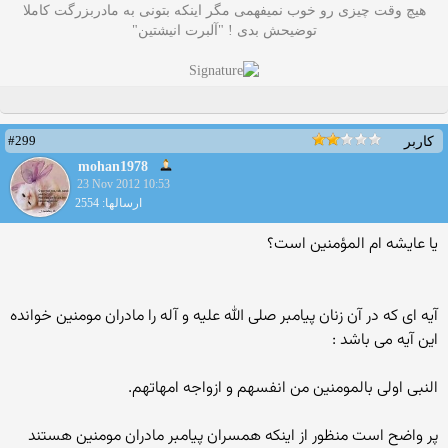
هیچ وقت چیزی رو خوب نمیفهمی مگر اینکه بتونی به مادربزرگت کاملا
توضیحش بدی ! "آلبرت انیشتین"
#299
کاربر
mohan1978
23 Nov 2012 10:53
ارسالها: 2554
یا عایشه ام المؤمنین است؟
آیه ای که در آن زنان پیامبر صلی الله علیه و آله را مادران مومنین خوانده
این آیه می باشد :
النبی اولی بالمومنین من انفسهم و ازواجه امهاتهم.
پر واضح است منظور از اینکه همسران پیامبر مادران مومنین هستند