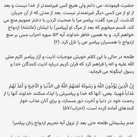
حضرت فرمودند: می دانم ولی هیچ کس غیرتمندتر از خدا نیست و بعد
از او از من کسی دیگر غیرتمندتر نیست. بعد از مدتی که از آن جریان
گذشت. آن مرد گفت: پیامبر مرا با صحبت کردن با دختر عمویم منع می
کند. قسم میخورم که بعد از مرگ او (پیامبر) با ایشان (عائشه) ازدواج
خواهم کرد. و به همین خاطر خداوند آیه ۵۳ سوره احزاب مبنی بر منع
ازدواج با همسران پیامبر ص را نازل کرد. (۲)
طلحه در حالی با این کلام خویش موجبات اذیت و آزار پیامبر اکرم صلی
الله علیه و اله را فراهم کرد که قران کریم درباره اذیت کنندگان خدا و
رسول اینگونه می فرماید:
إِنَّ الَّذِینَ یُؤْذُونَ اللَّهَ وَ رَسُولَهُ لَعَنَهُمُ اللَّهُ فِی الدُّنْیا وَ الْآخِرَةِ وَ أَعَدَّ لَهُمْ
عَذاباً مُهِینا. یعنی: آنها که خدا و پیامبرش را ایذاء مى‏کنند خداوند آنها را از
رحمت خود در دنیا و آخرت دور مى‏سازد، و براى آنان عذاب خوار
کننده‏اى آماده کرده است. (احزاب/۵۷)
عدم پشیمانی طلحه حتی بعد از نزول آیه تحریم ازدواج زنان پیامبر!