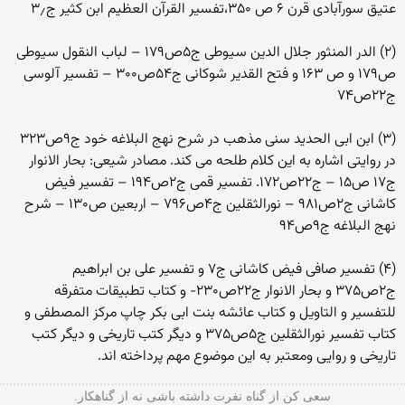
عتیق سورآبادی قرن ۶ ص ۳۵۰،تفسیر القرآن العظیم ابن کثیر ج۳٫
(۲) الدر المنثور جلال الدین سیوطی ج۵ص۱۷۹ – لباب النقول سیوطی
ص۱۷۹ و ص ۱۶۳ و فتح القدیر شوکانی ج۵۴ص۳۰۰ – تفسیر آلوسی
ج۲۲ص۷۴
(۳) ابن ابی الحدید سنی مذهب در شرح نهج البلاغه خود ج۹ص۳۲۳
در روایتی اشاره به این کلام طلحه می کند. مصادر شیعی: بحار الانوار
ج۱۷ ص۱۵ – ج۲۲ص۱۷۲. تفسیر قمی ج۲ص۱۹۴ – تفسیر فیض
کاشانی ج۲ص۹۸۱ – نورالثقلین ج۴ص۷۹۶ – اربعین ص۱۳۰ – شرح
نهج البلاغه ج۹ص۹۴
(۴) تفسیر صافی فیض کاشانی ج۷ و تفسیر علی بن ابراهیم
ج۲ص۳۷۵ و بحار الانوار ج۲۲ص۲۳۰- و کتاب تطبیقات متفرقه
للتفسیر و التاویل و کتاب عائشه بنت ابی بکر چاپ مرکز المصطفی و
کتاب تفسیر نورالثقلین ج۵ص۳۷۵ و دیگر کتب تاریخی و دیگر کتب
تاریخی و روایی ومعتبر به این موضوع مهم پرداخته اند.
سعی کن از گناه نفرت داشته باشی نه از گناهکار.