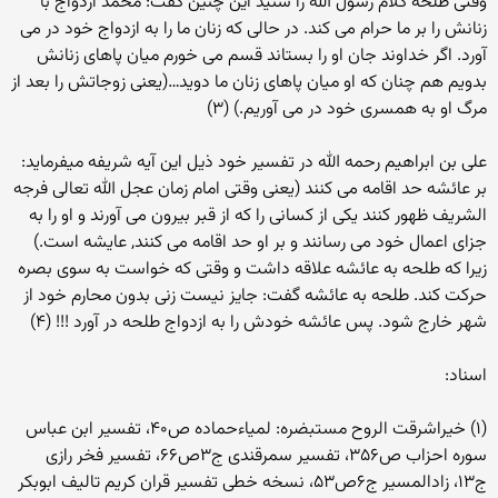
وقتی طلحه کلام رسول الله را شنید این چنین گفت: محمد ازدواج با
زنانش را بر ما حرام می کند. در حالی که زنان ما را به ازدواج خود در می
آورد. اگر خداوند جان او را بستاند قسم می خورم میان پاهای زنانش
بدویم هم چنان که او میان پاهای زنان ما دوید…(یعنی زوجاتش را بعد از
مرگ او به همسری خود در می آوریم.) (۳)
علی بن ابراهیم رحمه الله در تفسیر خود ذیل این آیه شریفه میفرماید:
بر عائشه حد اقامه می کنند (یعنی وقتی امام زمان عجل الله تعالی فرجه
الشریف ظهور کنند یکی از کسانی را که از قبر بیرون می آورند و او را به
جزای اعمال خود می رسانند و بر او حد اقامه می کنند, عایشه است.)
زیرا که طلحه به عائشه علاقه داشت و وقتی که خواست به سوی بصره
حرکت کند. طلحه به عائشه گفت: جایز نیست زنی بدون محارم خود از
شهر خارج شود. پس عائشه خودش را به ازدواج طلحه در آورد !!! (۴)
اسناد:
(۱) خیراشرقت الروح مستبضره: لمیاءحماده ص۴۰، تفسیر ابن عباس
سوره احزاب ص۳۵۶، تفسیر سمرقندی ج۳ص۶۶، تفسیر فخر رازی
ج۱۳، زادالمسیر ج۶ص۵۳، نسخه خطی تفسیر قران کریم تالیف ابوبکر