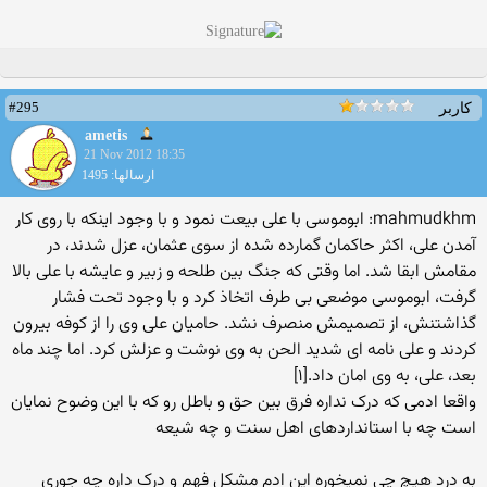
#295
کاربر
ametis
21 Nov 2012 18:35
ارسالها: 1495
mahmudkhm: ابوموسی با علی بیعت نمود و با وجود اینکه با روی کار
آمدن علی، اکثر حاکمان گمارده شده از سوی عثمان، عزل شدند، در
مقامش ابقا شد. اما وقتی که جنگ بین طلحه و زبیر و عایشه با علی بالا
گرفت، ابوموسی موضعی بی طرف اتخاذ کرد و با وجود تحت فشار
گذاشتنش، از تصمیمش منصرف نشد. حامیان علی وی را از کوفه بیرون
کردند و علی نامه ای شدید الحن به وی نوشت و عزلش کرد. اما چند ماه
بعد، علی، به وی امان داد.[۱]
واقعا ادمی که درک نداره فرق بین حق و باطل رو که با این وضوح نمایان
است چه با استانداردهای اهل سنت و چه شیعه
به درد هیچ چی نمیخوره این ادم مشکل فهم و درک داره چه جوری