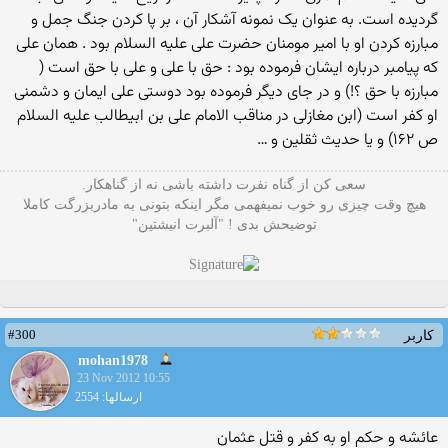
گردیده است. به عنوان یک نمونه آشکار آن ، بر پا کردن جنگ جمل و
مبارزه کردن او با امیر مومنان حضرت علی علیه السلام بود . همان علی
که پیامبر درباره ایشان فرموده بود : حق با علی و علی با حق است (
مبارزه با حق ؟!) و در جای دیگر فرموده بود دوستی علی ایمان و دشمنی
او کفر است (ابن مغازلی در مناقب الامام علی بن ابیطالب علیه السلام
ص ۱۶۲) و یا حدیث ثقلین و …
سعی کن از گناه نفرت داشته باشی نه از گناهکار.
هیچ وقت چیزی رو خوب نمیفهمی مگر اینکه بتونی به مادربزرگت کاملا
توضیحش بدی ! "آلبرت انیشتین"
#300
کاربر
mohan1978
23 Nov 2012 10:55
ارسالها: 2554
عائشه و حکم او به کفر و قتل عثمان