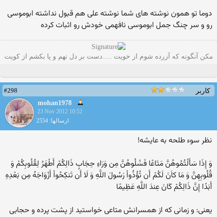
دوما تو همون نوشته های شما نوشته علی هم قبول نداشته ابوموسی
رو و سر چنگ جمل ابوموسی نافهمی خودش رو اثبات کرده
مکن آنگونه که آزرده شوم از خویت .....دست بر دل نهم و پا بکشم از کویت
#298
کاربر
mohan1978
23 Nov 2012 10:52
ارسالها: 2554
نظر سوء طلحه به عایشه!
وَ إِذَا سَأَلْتُمُوهُنَّ مَتَاعًا فَسَْلُوهُنَّ مِن وَرَاءِ حِجَابٍ ذَالِکُمْ أَطْهَرُ لِقُلُوبِکُمْ وَ
قُلُوبِهِنَّ وَ مَا کاَنَ لَکُمْ أَن تُؤْذُواْ رَسُولَ اللَّهِ وَ لَا أَن تَنکِحُواْ أَزْوَاجَهُ مِن بَعْدِهِ
أَبَدًا إِنَّ ذَالِکُمْ کَانَ عِندَ اللَّهِ عَظِیمًا
یعنی: و زمانى که از همسرانش متاعى خواستید از پشت پرده و حجابى