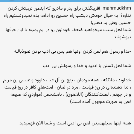
mahmudkhm: آفرینگفتن برای پدر و مادری که اینطور تربیتش کردن
نداره؟! به خیال خودش دیشب راه حسین رو ادامه بده نمیدونستیم راه
حسین یعنی بد دهنی!
شما اهل سنت میخواهید ضعف خودتون رو در ایم زمینه با این حرفها
بپوشونید
خدا و رسول هم لعن کردن اونها هم پس بی ادب بودن نعوذبالله
شما اهل تسنن با ادبید و خدا و رسولش بی ادب
خداوند ، ملائکه ، همه مردمان ، پنج تن آل عبا ، داوود و عيسی بن مريم
، ندا دهنده‌ای در روز قيامت ، مرد در لعان ، امت‌هاي كافر در روز قيامت
و در جهنم ، لعنت‌کنندگان (اللاعنون) ، نامشخص (مواردي كه صيغه
لعن به صورت مجهول آمده است)
همه اینها نمیفهمیدن لعن بی ادبی است و شما الان فهمیدید