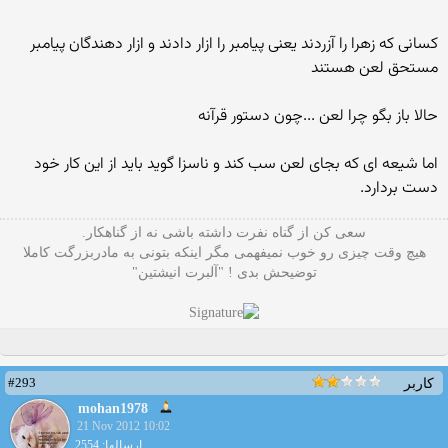
کسانی که زهرا را آزردند یعنی پیامبر را ازار دادند و ازار دهندگان پیامبر
مستحق لعن هستند
حالا باز بگو چرا لعن ...چون دستور قرآنه
اما شیعه ای که بجای لعن سب کند و ناسزا گوید باید از این کار خود
دست بردارد.
سعی کن از گناه نفرت داشته باشی نه از گناهکار.
هیچ وقت چیزی رو خوب نمیفهمی مگر اینکه بتونی به مادربزرگت کاملا
توضیحش بدی ! "آلبرت انیشتین"
#293
کاربر
mohan1978
21 Nov 2012 10:02
ارسالها: 2554