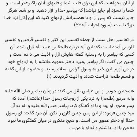
از آنان بخواهید، که این براى قلب شما و قلب‏هاى آنان پاکیزه‏تر است. و
شما را نسزد [و جایز نباشد] که پیامبر خدا را آزار دهید. و بر شما هرگز
جایز نیست که پس از او با همسرانش ازدواج کنید که این [کار] نزد خدا
بزرگ است. (سوره احزاب آیه۵۳)
در تفاسیر اهل سنت از جمله تفسیر ابن کثیر و تفسیر قرطبی و تفسیر
آلوسی آمده است که: این آیه درباره طلحة بن عبیدالله نازل شده. آن
کسی که پیامبر را به وسلیه گفته هایش آزار و اذیت می داده است و
چنین می گفت: اگر پیامبر بمیرد دختر عمویم عائشه را به ازدواج خود
در می آورم. این خبر به رسول گرامی اسلام رسید. و حضرت از این گفته
و قسم طلحه ناراحت شدند و اذیت گردیدند. (۱)
همچنین جویبر از ابن عباس نقل می کند: در زمان پیامبر صلی الله علیه
واله مردی (طلحه) به نزد یکی از زوجات رسول خدا (عائشه) آمده که
پسر عموی او بود و با او گفتگو کرد. پیامبر صلی الله علیه و اله به آن
مرد چنین فرمود: از این پس چنین کاری را نکن. آن مرد گفت: ای رسول
خدا! او دختر عموی من است. و هیچ منکری در میان گفتگوی ما نبود
نه من با او…داشتم و نه او با من… .