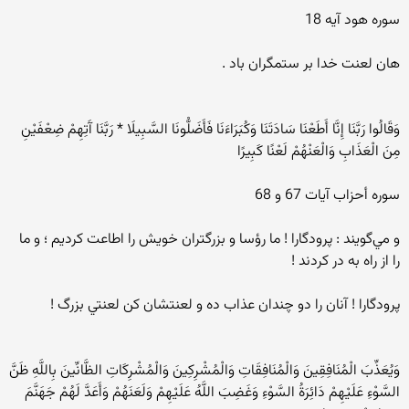
سوره هود آيه 18
هان لعنت خدا بر ستمگران باد .
وَقَالُوا رَبَّنَا إِنَّا أَطَعْنَا سَادَتَنَا وَكُبَرَاءَنَا فَأَضَلُّونَا السَّبِيلَا * رَبَّنَا آَتِهِمْ ضِعْفَيْنِ
مِنَ الْعَذَابِ وَالْعَنْهُمْ لَعْنًا كَبِيرًا
سوره أحزاب آيات 67 و 68
و مي‌گويند : پرودگارا ! ما رؤسا و بزرگتران خويش را اطاعت كرديم ؛ و ما
را از راه به در كردند !
پرودگارا ! آنان را دو چندان عذاب ده و لعنتشان كن لعنتي بزرگ !
وَيُعَذِّبَ الْمُنَافِقِينَ وَالْمُنَافِقَاتِ وَالْمُشْرِكِينَ وَالْمُشْرِكَاتِ الظَّانِّينَ بِاللَّهِ ظَنَّ
السَّوْءِ عَلَيْهِمْ دَائِرَةُ السَّوْءِ وَغَضِبَ اللَّهُ عَلَيْهِمْ وَلَعَنَهُمْ وَأَعَدَّ لَهُمْ جَهَنَّمَ