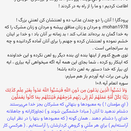
اطاعت كرديم ؛ و ما را از راه به در كردند !
پرودگارا ! آنان را دو چندان عذاب ده و لعنتشان كن لعنتي بزرگ !
mohan1978: و مردان و زنان منافق پيشه و مردان و زنان مشرک را که
به خدا گمان بد برده‌اند عذاب کند ؛ بد زمانه بر آنان باد ؛ و خدا بر اينان
خشم نموده و لعنتشان کرده و جهنم را برای آنان آماده گردانيده و چه
بد سرانجامی است .
توی هیچ کدوم از اینها بنده ای بنده دیگر رو لعن نکرده و این خداونده
که اینکار رو کرده ، شما بجای این همه آیه اگه میخواهی آیه بیاری ، ایه
ای بیار که خدا دستور به لعن داده باشه!
ولی من برات ایه آوردم باز هم میارم:
سوره انعام آیه ۱۰۸
‏ وَلاَ تَسُبُّواْ الَّذِينَ يَدْعُونَ مِن دُونِ اللّهِ فَيَسُبُّواْ اللّهَ عَدْواً بِغَيْرِ عِلْمٍ كَذَلِكَ
زَيَّنَّا لِكُلِّ أُمَّةٍ عَمَلَهُمْ ثُمَّ إِلَى رَبِّهِم مَّرْجِعُهُمْ فَيُنَبِّئُهُم بِمَا كَانُواْ يَعْمَلُونَ ‏
‏( اي مؤمنان ! ) به معبودها و بتهائي كه مشركان بجز خدا مي‌پرستند
دشنام ندهيد تا آنان ( مبادا خشمگين شوند و ) تجاوزكارانه و جاهلانه
خداي را دشنام دهند . همان گونه ( كه معبودها و بتها را در نظر اينان
آراسته‌ايم ) براي هر ملّتي و گروهي كردارشان را آراسته‌ايم . ( هركسي كار