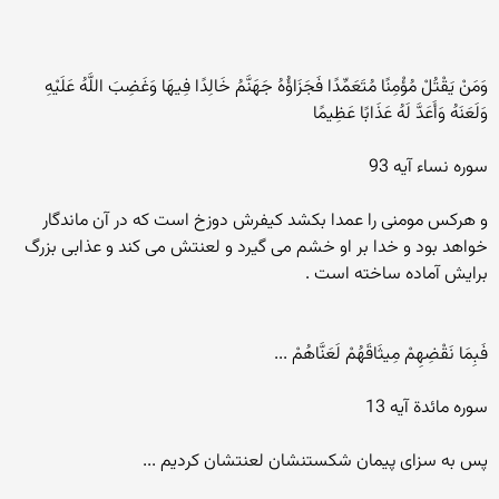
وَمَنْ يَقْتُلْ مُؤْمِنًا مُتَعَمِّدًا فَجَزَاؤُهُ جَهَنَّمُ خَالِدًا فِيهَا وَغَضِبَ اللَّهُ عَلَيْهِ
وَلَعَنَهُ وَأَعَدَّ لَهُ عَذَابًا عَظِيمًا
سوره نساء آيه 93
و هرکس مومنی را عمدا بکشد کيفرش دوزخ است که در آن ماندگار
خواهد بود و خدا بر او خشم می گيرد و لعنتش می کند و عذابی بزرگ
برايش آماده ساخته است .
فَبِمَا نَقْضِهِمْ مِيثَاقَهُمْ لَعَنَّاهُمْ ...
سوره مائدة آيه 13
پس به سزای پيمان‌ شکستنشان لعنتشان کرديم ...