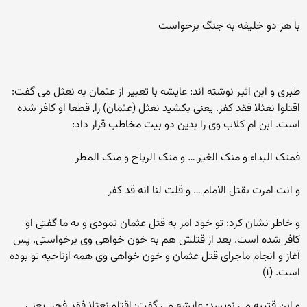
با هر دو خلیفه به جنگ برخواست
طبری و ابن اثیر نوشته اند: عایشه با تعبیر از عثمان به نعثل می گفت:
اقتلوا نعثلا فقد کفر. یعنی بکشید نعثل (عثمان) را, قطعا او کافر شده
است. ابن ام کلاب وی را بدین دو بیت مخاطب قرار داد:
فمنک البداء و منک الغیر … و منک الریاح و منک المطر
و انت امرت بقتل الامام … و قلت لنا انه قد کفر
و خاطر نشان کرد: تو خود امر به قتل عثمان نمودی و به ما گفتی او
کافر شده است. بعد از قتلش هم به خون خواهی وی برخواستی. پس
آغاز و انجام ماجرای قتل عثمان و خون خواهی وی همه ازناحیه تو بوده
است. (۱)
و ابن قتیبه می نویسد: عایشه می گفت: اقتلو نعثلا فقد فجر. یعنی