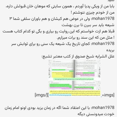
کنید
بابا من از ویکی پدیا آوردم ، همون سایتی که موهان خان قبولش داره،
من از خودم چیزی ننوشتم !
mohan1978: ولی در عوض هم کیشان و هم باوران سلفی شما ۳
شیعه باید سر ببرن تا برن بهشت
قبلا هم ازت خواستم که این روایت رو بیاری و بگی تو کدام کتاب هست
! مثل من که این سند رو برات میزارم.
mohan1978: کجای تاریخ یک شیعه یک سنی رو برای ثوابش سر
بریده
علل الشرایه شیخ صدوق از کتب معتبر تشیع:
][/imgs]
[imgs=
mohan1978: با این اعتقاد شما اگه در زمان یزید بودی اونو امام زمان
خودت میدونستی دیگه