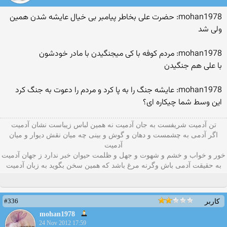
mohan1978: حضرت علی بخاطر پیامبر بی خیال عایشه شدن همین
ولی شد
mohan1978: مردم کوفه با کی میجنگیدن با مادر خودشون
با علی هم جنگیدن
mohan1978: عایشه جنگ را به پا کرد و مردم را دعوت به جنگ کرد
این وسط شما چیکاره ای؟
تن آدمیت شریفست به جان آدمیت نه همین لباس زیباست نشان آدمیت
اگر آدمی به چشمست و دهان و گوش و بينی چه میان نقش دیوار و میان
آدمیت
خور و خواب و خشم و شهوت و جهل و ظلمت حیوان خبر ندارد ز جهان آدمیت
به حقیقت آدمی باش وگرنه مرغ باشد که همین سخن بگوید به زبان آدميت
#336
کاربر
mohan1978
24 Nov 2012 17:59