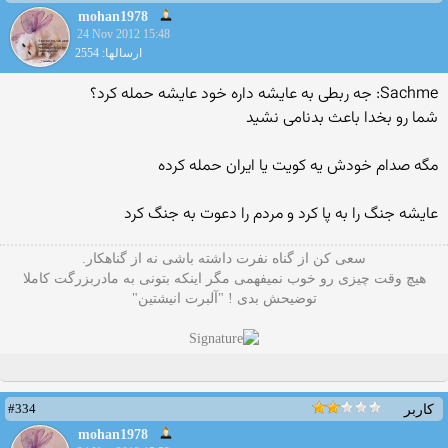
mohan1978
24 Nov 2012 15:48
ارسالها: 2554
Sachme: جه ربطی به عایشه داره خود عایشه حمله کرد؟
شما رو بخدا باعث بدنامی نشید
مگه صدام خودش یه کویت یا ایران حمله کرده
عایشه جنگ را به پا کرد و مردم را دعوت به جنگ کرد
سعی کن از گناه نفرت داشته باشی نه از گناهکار.
هیچ وقت چیزی رو خوب نمیفهمی مگر اینکه بتونی به مادربزرگت کاملا
توضیحش بدی ! "آلبرت انیشتین"
#334
کاربر
mohan1978