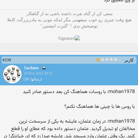
بر وی تطبیق کرد
سعی کن از گناه نفرت داشته باشی نه از گناهکار.
هیچ وقت چیزی رو خوب نمیفهمی مگر اینکه بتونی به مادربزرگت کاملا
توضیحش بدی ! "آلبرت انیشتین"
#339
کاربر
Sachme
24 Nov 2012 20:55
ارسالها: 150
mohan1978: با روسات هماهنگ کن بعد دستور صادر کنید
با روس ها با چینی ها هماهنگ نکنم؟
mohan1978: در زمان عثمان، عایشه به یکی از سرسخت ترین
مخالفان او تبدیل گردید. عثمان دستور داده بود که عطای او را قطع
کنند. یک وقتی عثمان وارد مسجد شد. عایشه صدا زد که ای خیانتگر! در