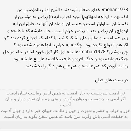
mohan1978: خدای متعال فرمودند : النّبیّ اولی بالمؤمنین من
انفسهم و ازواجه امهاتهم(سوره احزاب آیه 6) پیامبر به مؤمنین از
نفسشان سزاوارتر است و همسران او مادران آنهایند. طبق این آیه
ازدواج زنان پیامبر بعد از پیامبر حرام است . حال عایشه که با طلحه و
زبیر همراه شد و مقابل علی لشکر کشید با کدامیک ازدواج کرده بود ؟ و
اگر هم ازدواج نکرده بود ، چگونه به حرام با آنها همراه شده بود ؟
چی نوشتی؟ mohan1978: عایشه اول کار گول خورد اما در تمام مراحل
جنگ فرمانده بود و جنگ افروز و طرف مخاصمه علی ع عایشه بود
روایت آوردم که هم عایشه و هم علی هم دیگر را بخشیدند
در پست های قبلی
تن آدمیت شریفست به جان آدمیت نه همین لباس زیباست نشان آدمیت
اگر آدمی به چشمست و دهان و گوش و بينی چه میان نقش دیوار و میان
آدمیت
خور و خواب و خشم و شهوت و جهل و ظلمت حیوان خبر ندارد ز جهان آدمیت
به حقیقت آدمی باش وگرنه مرغ باشد که همین سخن بگوید به زبان آدميت