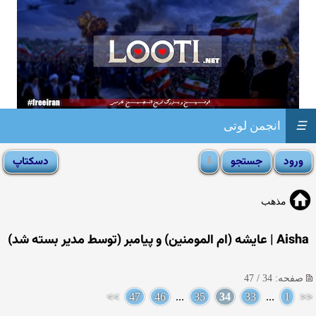
☰
انجمن لوتی
مذهب
Aisha | عایشه (ام المومنین) و پیامبر (توسط مدیر بسته شد)
صفحه: 34 / 47
>>
47
46
...
35
34
33
...
1
<<