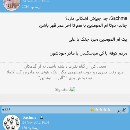
24 Nov 2012 15:52
ارسالها: 2554
Sachme: چه چیزش اشکالی دارد؟
جالبه دوتا ام المومنین با هم تا اخر عمر قهر باشن
یک ام المومنین میره جنگ با علی
مردم کوفه با کی میجنگیدن با مادر خودشون
سعی کن از گناه نفرت داشته باشی نه از گناهکار.
هیچ وقت چیزی رو خوب نمیفهمی مگر اینکه بتونی به مادربزرگت کاملا
توضیحش بدی ! "آلبرت انیشتین"
#335
کاربر
Sachme
24 Nov 2012 16:01
ارسالها: 150