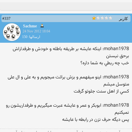
#337
کاربر
Sachme
24 Nov 2012 18:04
ارسالها: 150
mohan1978: اینکه عایشه بر طریقه باطله و خودش و طرفداراش
برحق نیستن
خب چه ربطي به شما داره؟
mohan1978: اینو میفهمم و بزش برائت میجویم و به علی و ال علی
متوسل میشم
كسي از اهل سنت جلوتو گرفت
mohan1978: ابوبکر و عمر و عایشه عبرت میگیریم و طرفداریشون رو
نمیکنیم
پس ديگه حرف نزن در رابطه با عايشه