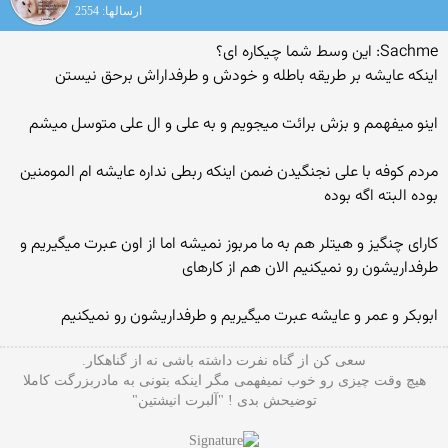
ارسالها: 2554
Sachme: این وسط شما چیکاره ای؟
اینکه عایشه بر طریقه باطله و خودش و طرفداراش برحق نیستن
اینو میفهمم و بزش برائت میجویم و به علی و ال علی متوسل میشم
مردم کوفه با علی نجنگیدن ضمن اینکه ربطی نداره عایشه ام المومنین
بوده البته اگه بوده
کارای چنگیز و هیتلر هم به ما مربوز نمیشه اما از اون عبرت میگیریم و
طرفداریشون رو نمیکنیم الان هم از کارهای
ابوبکر و عمر و عایشه عبرت میگیریم و طرفداریشون رو نمیکنیم
سعی کن از گناه نفرت داشته باشی نه از گناهکار.
هیچ وقت چیزی رو خوب نمیفهمی مگر اینکه بتونی به مادربزرگت کاملا
توضیحش بدی ! "آلبرت انیشتین"