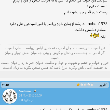
سوگند, من خوب می دانم که علی را به مراتب بیش از من و پدرم
دوست داری !
پست های قبل جوابشو دادم
mohan1978: عایشه از زمان خودِ پیامبر با امیرالمومنین علی علیه
السلام دشمنی داشت
اثبات
تن آدمیت شریفست به جان آدمیت نه همین لباس زیباست نشان آدمیت
اگر آدمی به چشمست و دهان و گوش و بينی چه میان نقش دیوار و میان
آدمیت
خور و خواب و خشم و شهوت و جهل و ظلمت حیوان خبر ندارد ز جهان آدمیت
به حقیقت آدمی باش وگرنه مرغ باشد که همین سخن بگوید به زبان آدميت
#340
کاربر
Sachme
24 Nov 2012 20:59
ارسالها: 150