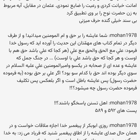
امانت خیانت کردی و رعیت را ضایع نمودی. عثمان در مقابل، آیه مربوط
به زن حضرت نوح را بر وی تطبیق کرد
بی سند خیلی گنده حرف میزنی
mohan1978: شما عايشه را بر حق و ام المومنين ميدانيد! و از طرف
ديگر در تمام كتاب های مهمّتان اين حديث را آورده اید كه رسول خدا
فرمود: علي مع الحق والحق مع علي (هر كجا كه علي باشد حق هم با
اوست و هر كجا كه حق باشد علي با اوست) ... در جنگ جمل كه
عايشه و عده ای از صحابه در يكسو واميرالمومنين علي علیه السلام در
سوي ديگر بوده اند حق با كدام سو بود؟ اگر علي بر حق بوده (به فرموده
حضرت رسول) پس عايشه باطل است و اگر بلعكس پس تكليف
فرموده حضرت رسول چه ميشود؟؟!
mohan1978: اهل تسنن پاسخگو باشند؟!!
پست های ۵۹۲ و ۵۸۹
mohan1978: روزی ابوبکر از پیغمبر خدا اجازه ملاقات خواست و در
همان حال صدای عایشه را از اطاق پیغمبر شنید که فریاد می زد: به خدا