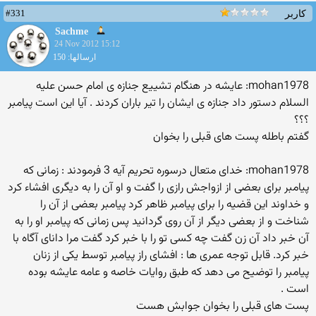
#331
کاربر
Sachme
24 Nov 2012 15:12
ارسالها: 150
mohan1978: عایشه در هنگام تشییع جنازه ی امام حسن علیه
السلام دستور داد جنازه ی ایشان را تیر باران کردند . آیا این است پیامبر
؟؟؟
گفتم باطله پست های قبلی را بخوان
mohan1978: خدای متعال درسوره تحریم آیه 3 فرمودند : زمانی که
پیامبر برای بعضی از ازواجش رازی را گفت و او آن را به دیگری افشاء کرد
و خداوند این قضیه را برای پیامبر ظاهر کرد پیامبر بعضی از آن را
شناخت و از بعضی دیگر از آن روی گردانید پس زمانی که پیامبر او را به
آن خبر داد آن زن گفت چه کسی تو را با خبر کرد گفت مرا دانای آگاه با
خبر کرد. قابل توجه عمری ها : افشای راز پیامبر توسط یکی از زنان
پیامبر را توضیح می دهد که طبق روایات خاصه و عامه عایشه بوده
است .
پست های قبلی را بخوان جوابش هست