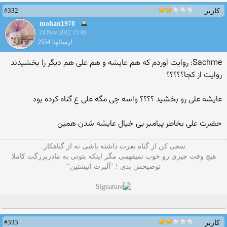
#332
کاربر
mohan1978
24 Nov 2012 15:46
ارسالها: 2554
Sachme: روایت آوردم که هم عایشه و هم علی هم دیگر را بخشیدند
روایت از کجا؟؟؟؟؟
عایشه علی رو بخشید ؟؟؟؟ واسه چی مگه علی ع گناه کرده بود
حضرت علی بخاطر پیامبر بی خیال عایشه شدن همین
سعی کن از گناه نفرت داشته باشی نه از گناهکار.
هیچ وقت چیزی رو خوب نمیفهمی مگر اینکه بتونی به مادربزرگت کاملا
توضیحش بدی ! "آلبرت انیشتین"
#333
کاربر