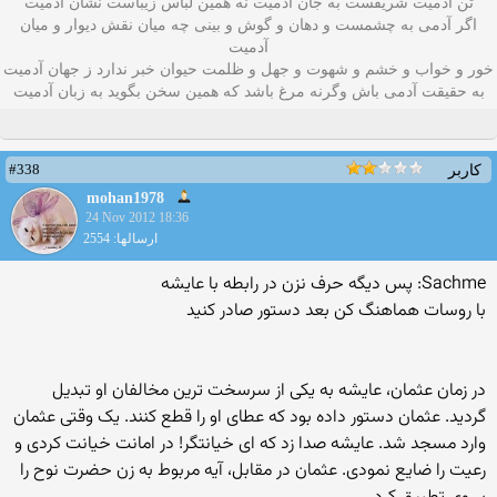
تن آدمیت شریفست به جان آدمیت نه همین لباس زیباست نشان آدمیت
اگر آدمی به چشمست و دهان و گوش و بينی چه میان نقش دیوار و میان
آدمیت
خور و خواب و خشم و شهوت و جهل و ظلمت حیوان خبر ندارد ز جهان آدمیت
به حقیقت آدمی باش وگرنه مرغ باشد که همین سخن بگوید به زبان آدميت
#338
کاربر
mohan1978
24 Nov 2012 18:36
ارسالها: 2554
Sachme: پس ديگه حرف نزن در رابطه با عايشه
با روسات هماهنگ کن بعد دستور صادر کنید
در زمان عثمان، عایشه به یکی از سرسخت ترین مخالفان او تبدیل
گردید. عثمان دستور داده بود که عطای او را قطع کنند. یک وقتی عثمان
وارد مسجد شد. عایشه صدا زد که ای خیانتگر! در امانت خیانت کردی و
رعیت را ضایع نمودی. عثمان در مقابل، آیه مربوط به زن حضرت نوح را