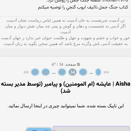
mohan1978: شعله جنگ جمل را روشن کرد.
كتاب جنگ جمل تاليف ايوب گنجي را توصيه ميكنم
تن آدمیت شریفست به جان آدمیت نه همین لباس زیباست نشان آدمیت
اگر آدمی به چشمست و دهان و گوش و بينی چه میان نقش دیوار و میان
آدمیت
خور و خواب و خشم و شهوت و جهل و ظلمت حیوان خبر ندارد ز جهان آدمیت
به حقیقت آدمی باش وگرنه مرغ باشد که همین سخن بگوید به زبان آدميت
صفحه: 34 / 47
>>
47
46
...
35
34
33
...
1
<<
Aisha | عایشه (ام المومنین) و پیامبر (توسط مدیر بسته
شد)
این تاپیک بسته شده. شما نمیتوانید چیزی در اینجا ارسال نمائید.