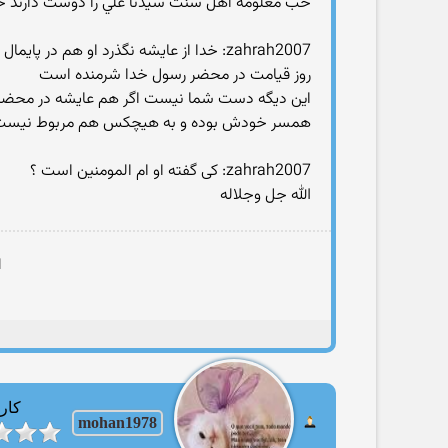
خب معلومه اهل سنت سيدنا علي را دوست دارند خ
zahrah2007: خدا از عایشه نگذرد او هم در پایمال شدن حق حضرت علی(ع) دخیل بود
روز قیامت در محضر رسول خدا شرمنده است
این دیگه دست شما نیست اگر هم عایشه در محضر 
همسر خودش بوده و به هیچکس هم مربوط نیست
zahrah2007: کی گفته او ام المومنین است ؟
الله جل وجلاله
ا
کارب
mohan1978