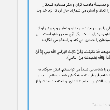
قان و دسيسۀ ملامت گران و مكر مسخره كنندگان
را اندك و آسان مي شمارند حال آن كه نزد خداوند
لي با من و رويكرد من به او و تمايل و پذيرش او از
ن شنو و زودباور است. بگو: آري سخن شنو است. - بر
مؤمنان را تصديق مي كند و راستگو مي انگارد.»
أُمورِهمْ قَدْ تَكَرَّمْتُ. وَكُلُّ ذالِكَ لايَرْضَي الله مِنّي إِلاّ أَنْ
ِسالَتَهُ وَالله يَعْصِمُكَ مِنَ النّاسِ).
ان را شناسايي كنند] مي توانستم. ليكن سوگند به
السّلام فرو فرستاده به گوش شما برسانم. سپس
 رسالتش را انجام نداده اي. و البته خداوند تو را از
رت انیشتین"