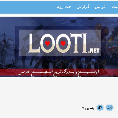
یت
قوانین
گزارش
چت روم
.
46
47
پسین »