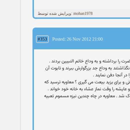
ویرایش شده توسط: mohan1978
#353
Posted: 26 Nov 2012 21:00
ت را برداشته و به وداع خاتم النبیین بردند .
ذاشتند به وداع جد بزرگوارش ببرند و تابوت آن
ر آنجا دفن نمایند .
تی و برای یزید بیعت می گیری ؟ معاویه ترسید که
 و عایشه را وقت نماز عشاء به خانه خود خواند .
اک شد . معاویه در چاه چندین نیزه مسموم تعبیه