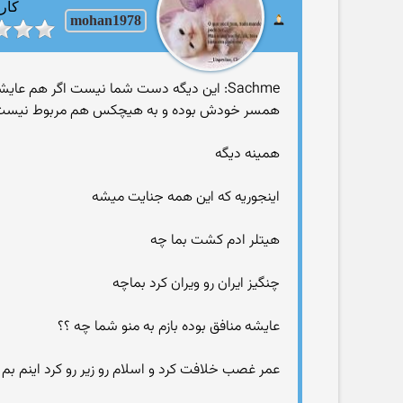
کارب
mohan1978
Sachme: این دیگه دست شما نیست اگر هم عایشه در محضر رسول شرمنده بشود که نمی شود شما این وسط چیکاره ای؟
همسر خودش بوده و به هیچکس هم مربوط نیست
همینه دیگه
اینجوریه که این همه جنایت میشه
هیتلر ادم کشت بما چه
چنگیز ایران رو ویران کرد بماچه
عایشه منافق بوده بازم به منو شما چه ؟؟
عمر غصب خلافت کرد و اسلام رو زیر رو کرد اینم بم 