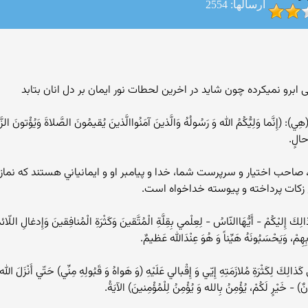
ارسالها: 2554
 ابرو نمیکرده چون شاید در اخرین لحطات نور ایمان بر دل انان بتابد
 (هِي): (إِنَّما وَلِيُّكُمُ الله وَ رَسُولُهُ وَالَّذينَ آمَنُواالَّذينَ يُقيمُونَ الصَّلاةَ وَيُؤْتونَ ا
 حالٍ.
ي، صاحب اختيار و سرپرست شما، خدا و پيامبر او و ايمانياني هستند كه نماز ب
وع زكات پرداخته و پيوسته خداخواه است.
َ إِليْكُمْ - أَيُّهَاالنّاسُ - لِعِلْمي بِقِلَّةِ الْمُتَّقينَ وَكَثْرَةِ الْمُنافِقينَ وَإِدغالِ اللّائ
ِهِمْ، وَيَحْسَبُونَهُ هَيِّناً وَ هُوَ عِنْدَالله عَظيمٌ.
ّي كَذالِكَ لِكَثْرَةِ مُلازَمَتِهِ إِيّي وَ إِقْبالي عَلَيْهِ (وَ هَواهُ وَ قَبُولِهِ مِنِّي) حَتّي أَنْزَلَ ا
ٌ) - خَيْرٍ لَكُمْ، يُؤْمِنُ بِالله وَ يُؤْمِنُ لِلْمُؤْمِنينَ) الآيَةُ.