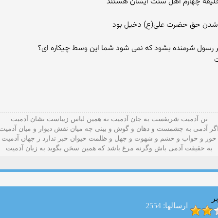
لیفه چهارم اهل سنت ایشان هستند
رسول شرمنده بشود که نمی شود شما این وسط چیکاره ای؟
تن آدمیت شریفست به جان آدمیت نه همین لباس زیباست نشان آدمیت
گر آدمی به چشمست و دهان و گوش و بينی چه میان نقش دیوار و میان آدمیت
خور و خواب و خشم و شهوت و جهل و ظلمت حیوان خبر ندارد ز جهان آدمیت
به حقیقت آدمی باش وگرنه مرغ باشد که همین سخن بگوید به زبان آدميت
ر
ارسالها: 2554