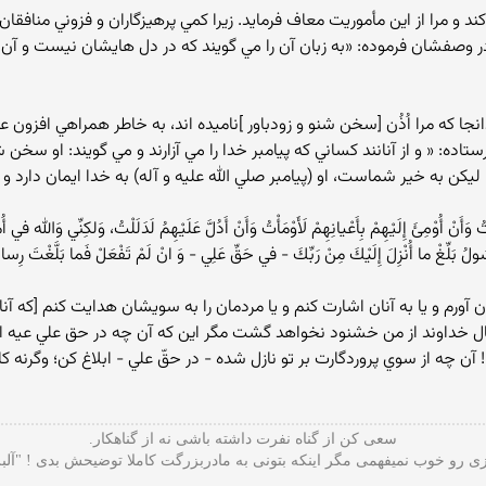
كند و مرا از اين مأموريت معاف فرمايد. زيرا كمي پرهيزگاران و فزوني مناف
ر وصفشان فرموده: «به زبان آن را مي گويند كه در دل هايشان نيست و آن 
 بدانجا كه مرا اُذُن [سخن شنو و زودباور ]ناميده اند، به خاطر همراهي افزون ع
ستاده: « و از آنانند كساني كه پيامبر خدا را مي آزارند و مي گويند: او سخ
يكن به خير شماست، او (پيامبر صلي الله عليه و آله) به خدا ايمان دارد و 
نْ أُوْمِئَ إِلَيْهِمْ بِأَعْيانِهِمْ لَأَوْمَأْتُ وَأَنْ أَدُلَّ عَلَيْهِمُ لَدَلَلْتُ، وَلكِنِّي وَالله في 
لرَّسُولُ بَلِّغْ ما أُنْزِلَ إِلَيْكَ مِنْ رَبِّكَ - في حَقِّ عَلِي - وَ انْ لَمْ تَفْعَلْ فَما بَلَّغْتَ ر
 آورم و يا به آنان اشارت كنم و يا مردمان را به سويشان هدايت كنم [كه آن
حال خداوند از من خشنود نخواهد گشت مگر اين كه آن چه در حق علي عیه 
! آن چه از سوي پروردگارت بر تو نازل شده - در حقّ علي - ابلاغ كن؛ وگرنه كار
سعی کن از گناه نفرت داشته باشی نه از گناهکار.
 رو خوب نمیفهمی مگر اینکه بتونی به مادربزرگت کاملا توضیحش بدی ! "آلب