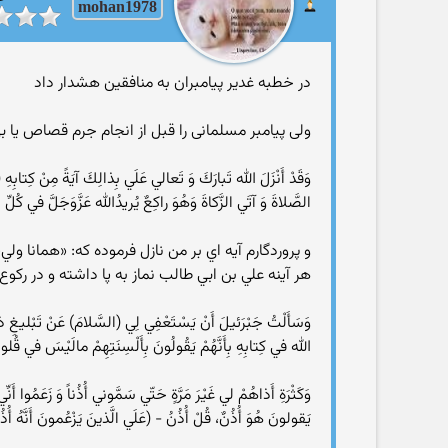
mohan1978
در خطبه غدیر پیامبران به منافقین هشدار داد
ولی پیامبر مسلمانی را قبل از انجام جرم قصاص یا بی
وَقَدْ أَنْزَلَ الله تَبارَكَ وَ تَعالي عَلَي بِذالِكَ آيَةً مِنْ كِتابِهِ
الصَّلاةَ وَ آتَي الزَّكاةَ وَهُوَ راكِعٌ يُريدُالله عَزَّوَجَلَّ في كُلِّ
و پروردگارم آيه اي بر من نازل فرموده كه: «همانا ول
هر آينه علي بن ابي طالب نماز به پا داشته و در رك
وَسَأَلْتُ جَبْرَئيلَ أَنْ يَسْتَعْفِي لِي (السَّلامَ) عَنْ تَبْليغِ ذالِك
الله في كِتابِهِ بِأَنَّهُمْ يَقُولُونَ بِأَلْسِنَتِهِمْ مالَيْسَ في قُلوب
وَكَثْرَةِ أَذاهُمْ لي غَيْرَ مَرَّةٍ حَتّي سَمَّوني أُذُناً وَ زَعَمُوا أَنِ
يَقولونَ هُوَ أُذُنٌ، قُلْ أُذُنُ - (عَلَي الَّذينَ يَزْعُمونَ أَنَّهُ أُذُن