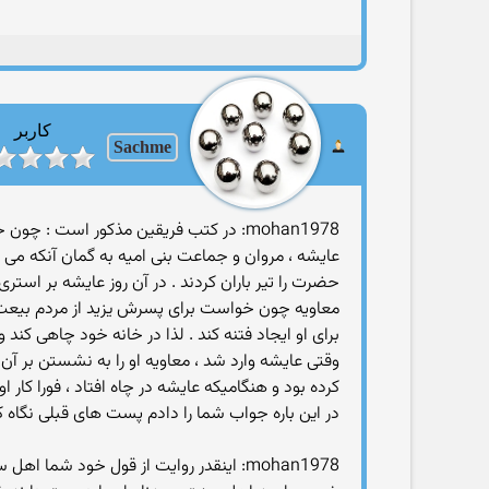
کاربر
Sachme
mohan1978: در کتب فریقین مذکور است 
عایشه ، مروان و جماعت بنی امیه به گمان آنکه می 
حضرت را تیر باران کردند . در آن روز عایشه بر استر
معاویه چون خواست برای پسرش یزید از مردم بیعت بگی
برای او ایجاد فتنه کند . لذا در خانه خود چاهی کند 
وقتی عایشه وارد شد ، معاویه او را به نشستن بر آ
کرده بود و هنگامیکه عایشه در چاه افتاد ، فورا کار
در این باره جواب شما را دادم پست های قبلی نگاه 
mohan1978: اینقدر روایت از قول خود شما اهل سنت هست در مناقب علی که قابل محو نیوده اگه نه همه رو محو میکردید