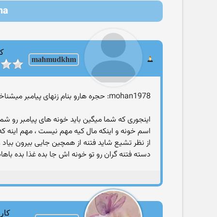
Aisha | عایشه (ام ا
کا
mahmudkhm
mohan1978: حجره هارو بنام زنهای پیامبر میشناختن و میگفتن حجره حفصه یا حجره عایشه
اینجوری که شما میگین باید خونه های پیامبر رو شمار
اسم خونه و اینکه مال کیه مهم نیست ، مهم اینه که 
از نظر تشیع شاید فتنه از همچین جایی بیرون بیاد 
دسته فتنه گران رو تو خونه اش جا بده غذا بده باه
کارب