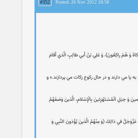
#352
Posted: 26 Nov 2012 18:58
لزَّكاةَ وَ هُمْ راكِعُونَ)، وَ عَلِي بْنُ أَبي طالِبٍ الَّذي أَقامَ
ه پا مي دارند و در حال ركوع زكات مي پردازند.» و
مينَ وَ حِيَلِ الْمُسْتَهْزِئينَ بِالْإِسْلامِ، الَّذينَ وَصَفَهُمُ
لله عَزَّوَجَلَّ في ذالِكَ (وَ مِنْهُمُ الَّذينَ يُؤْذونَ النَّبِي وَ