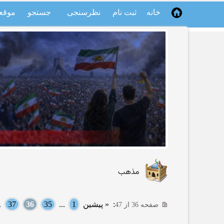
خانه
ثبت نام
نظرسنجی
جستجو
موقع
مذهب
:
« پیشین
1
...
35
36
37
..
صفحه 36 از 47