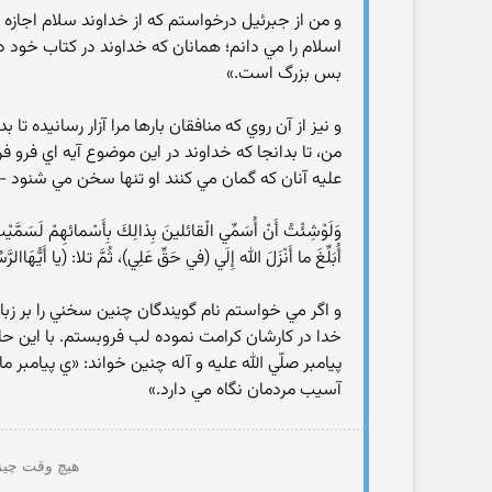
و من از جبرئيل درخواستم كه از خداوند سلام اجازه 
اسلام را مي دانم؛ همانان كه خداوند در كتاب خود د
بس بزرگ است.»
و نيز از آن روي كه منافقان بارها مرا آزار رسانيده تا
من، تا بدانجا كه خداوند در اين موضوع آيه اي فرو فر
عليه آنان كه گمان مي كنند او تنها سخن مي شنود - ل
وَلَوْشِئْتُ أَنْ أُسَمِّي الْقائلينَ بِذالِكَ بِأَسْمائهِمْ لَسَمَّيْتُ وَأَ
أُبَلِّغَ ما أَنْزَلَ الله إِلَي (في حَقِّ عَلِي)، ثُمَّ تلا: (يا أَيُّهَاا
و اگر مي خواستم نام گويندگان چنين سخني را بر زبان
خدا در كارشان كرامت نموده لب فروبستم. با اين 
پيامبر صلّي الله عليه و آله چنين خواند: «ي پيامبر ما
آسيب مردمان نگاه مي دارد.»
هیچ وقت چیزی