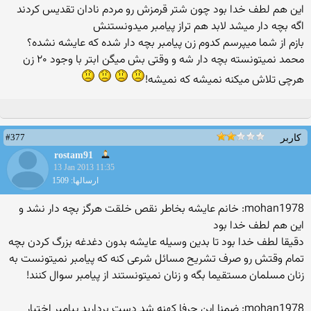
این هم لطف خدا بود چون شتر قرمزش رو مردم نادان تقدیس کردند
اگه بچه دار میشد لابد هم تراز پیامبر میدونستنش
بازم از شما میپرسم کدوم زن پیامبر بچه دار شده که عایشه نشده؟
محمد نمیتونسته بچه دار شه و وقتی بش میگن ابتر با وجود ۲۰ زن
هرچی تلاش میکنه نمیشه که نمیشه!
#377
کاربر
rostam91
13 Jan 2013 11:35
ارسالها: 1509
mohan1978: خانم عایشه بخاطر نقص خلقت هرگز بچه دار نشد و
این هم لطف خدا بود
دقیقا لطف خدا بود تا بدین وسیله عایشه بدون دغدغه بزرگ کردن بچه
تمام وقتش رو صرف تشریح مسائل شرعی کنه که پیامبر نمیتونست به
زنان مسلمان مستقیما بگه و زنان نمیتونستند از پیامبر سوال کنند!
mohan1978: ضمنا این حرفا کهنه شد دست بردارید پیامبر اختیار