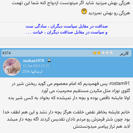
هرزگی بهش میزنید شاید اگر میتونست ازدواج کنه شما این تهمت
هرزگی رو بهش نمیزدید
صداقت در مقابل سیاست دیگران ، سادگی ست
و سیاست در مقابل صداقت دیگران ، خیانت . . .
#374
کاربر
mohan1978
12 Jan 2013 23:15
ارسالها: 2554
rostam91: پس فهمیدیم که امام معصوم می گوید ریختن شیر در
گلوی نوزاد مثل مکیدن مستقیم محرمیت می آورد
اولا عایشه ناقص بوده و بچه دار نمیشده که بخواد به کسی شیر بده
خانم عایشه بخاطر نقص خلقت هرگز بچه دار نشد و این هم لطف خدا
بود چون شتر قرمزش رو مردم نادان تقدیس کردند اگه بچه دار میشد
لابد هم تراز پیامبر میدونستنش