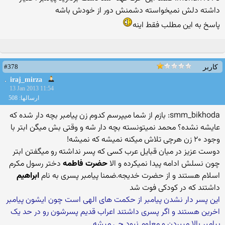
داشته دلش نمیخواسته دشمنش دور از خودش باشه
پاسخ به این مطلب فقط اینه
#378
کاربر
iraj_mirza
13 Jan 2013 11:54
ارسالها: 508
smm_bikhoda: بازم از شما میپرسم کدوم زن پیامبر بچه دار شده که
عایشه نشده؟ محمد نمیتونسته بچه دار شه و وقتی بش میگن ابتر با
وجود ۲۰ زن هرچی تلاش میکنه نمیشه که نمیشه!
دوست عزیز در میان قبایل عرب کسی که پسر نداشته رو میگفتن ابتر
چون نسلش ادامه پیدا نمیکرده و الا
حضرت فاطمه
دختر رسول مکرم
اسلام هستند و از حضرت خدیجه.ضمنا پیامبر پسری به نام
ابراهیم
داشتند که در کودکی فوت شد
این پسر دار نشدن پیامبر از حکمت های الهی است چون ایشون پیامبر
اخرین هستند و اگر پسری داشتند اعراب قدیم پسرشون رو در حد یک
پیامبر بالا میبردن و معلوم نبود چی میشه.