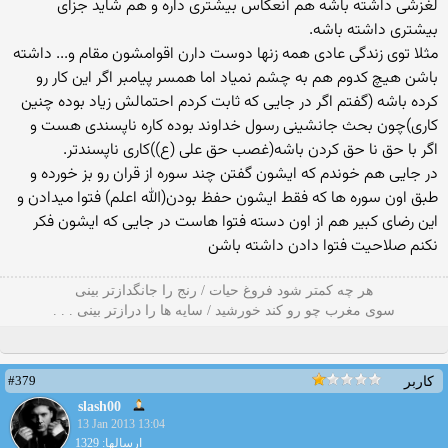
لغزشی داشته باشه هم انعکاس بیشتری داره و هم شاید جزای
بیشتری داشته باشه.
مثلا توی زندگی عادی همه زنها دوست دارن اقوامشون مقام و... داشته
باشن هیچ کدوم هم به چشم نمیاد اما همسر پیامبر اگر این کار رو
کرده باشه (گفتم اگر در جایی که ثابت کردم احتمالش زیاد بوده چنین
کاری)چون بحث جانشینی رسول خداوند بوده کاره ناپسندی هست و
اگر با حق نا حق کردن باشه(غصب حق علی (ع))کاری ناپسندتر.
در جایی هم خوندم که ایشون گفتن چند سوره از قران رو بز خورده و
طبق اون سوره ها که فقط ایشون حفظ بودن(الله اعلم) فتوا میدادن و
این رضای کبیر هم از اون دسته فتوا هاست در جایی که ایشون فکر
نکنم صلاحیت فتوا دادن داشته باشن
هر چه کمتر شود فروغ حیات / رنج را جانگدازتر بینی
سوی مغرب چو رو کند خورشید / سایه ها را درازتر بینی . . .
#379
کاربر
slash00
13 Jan 2013 13:04
ارسالها: 1329