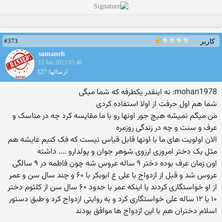
#373
کاربر
samaneh
12 Jan 2013 03:46
ارسالها: 127
mohan1978: نه اینقدر یکطرفه که شما میگی
شما هم اول حرفت از اولا استفاده کردی
من میگم نمیشه هیچ جور اونها رو با ما مقایسه کرد چه در مناسک و
عرف و سنت و چه در زندگی روزمره
الان اولویت های ما با اونها قابل قیاس نیست که فک کنیم عایشه هم
مثل یک دختر امروزی ارزوی شوهر جوان و پولدارو .... داشته
اون زمان عرف بوده دختر ۹ ساله عروس شه چون فاطمه در ۹ سالگی
عروس شد و قبل از ازدواج با علی ع ابوبکر با ۶۰ و چند سال سن و عمر
از او خواستگاری کردند یا اینکه عمر با حدود ۶۰ سال سن از کلثوم دختر
۱۰ یا ۱۲ ساله علی خواستگاری کرد و به روایتی ازدواج کرد و طبق دستور
اسلام دختران هم با این ازدواج ها موافق بودند