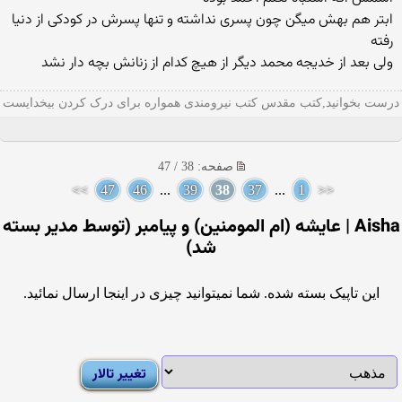
ابتر هم بهش میگن چون پسری نداشته و تنها پسرش در کودکی از دنیا
رفته
ولی بعد از خدیجه محمد دیگر از هیچ کدام از زنانش بچه دار نشد
درست بخوانید,کتب مقدس کتب نیرومندی همواره برای درک کردن بیخدایست
صفحه: 38 / 47
>>
47
46
...
39
38
37
...
1
<<
Aisha | عایشه (ام المومنین) و پیامبر (توسط مدیر بسته
شد)
این تاپیک بسته شده. شما نمیتوانید چیزی در اینجا ارسال نمائید.