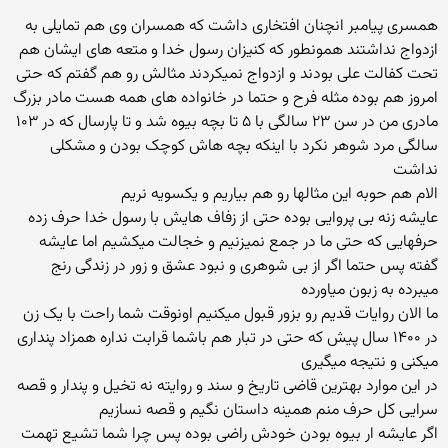
همسری پیامبر انچنان افتخاری داشت که همسران وی هم تمایلی به
ازدواج نداشتند همونطور که کنیزان رسول خدا و متعه های ایشان هم
تحت کفالت علی بودند و ازدواج نمیکردند مثالش رو هم گفتم که حتی
امروز هم بوده مثله فرح و حتما در خانواده های همه هست مادر بزرگ
مادری من در سن ۲۳ سالگی با ۵ تا بچه بیوه شد و تا پارسال که در ۱۰۳
سالگی مرد شوهر نکرد با اینکه بچه هاش کوچک بودن و مشکلی
نداشت
الام هم حوبه این مثالها رو هم بیاریم و یکسویه نریم
عایشه زنه بی پروایی بوده حتی از زفاف هایش با رسول خدا حرف زده
حرفهایی که حتی ما در جمع نمیزنیم و خجالت میکشیم اما عایشه
گفته پس حتما اگر از بی شوهری و نبود عشق و زور در زندگی رنج
میبرده به زبون میاورده
ما الان روایات قدیم رو بزور قبول میکنیم اونوقت شما راحت با یک زن
در ۱۴۰۰ سال پیش که حتی در تبار هم باشما قرابت نداره همزاد پنداری
میکنی و نتیجه میگیری
در این موارد بهترین قاضی تاریخ و سند و روایته نه تخیل و پندار و قصه
سرایی کل حرف منم همینه داستان نگیم و قصه نسازیم
اگر عایشه ار بیوه بودن خودش راضی بوده پس چرا شما تشیع تهمت