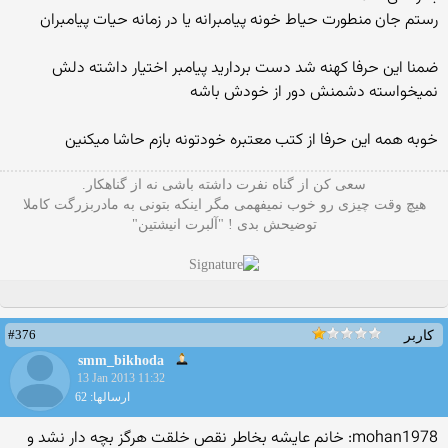
رستم جان منطورت حیاط خونه پیامبرانه یا در زمانه حیات پیامبران
ضمنا این حرفا کهنه شد دست بردارید پیامبر اختیار داشته دلش
نمیخواسته دشمنش دور از خودش باشه
خوبه همه این حرفا از کتب معتبره خودتونه بازم حاشا میکنین
سعی کن از گناه نفرت داشته باشی نه از گناهکار.
هیچ وقت چیزی رو خوب نمیفهمی مگر اینکه بتونی به مادربزرگت کاملا
توضیحش بدی ! "آلبرت انیشتین"
#376
کاربر
smm_bikhoda
13 Jan 2013 11:32
ارسالها: 62
mohan1978: خانم عایشه بخاطر نقص خلقت هرگز بچه دار نشد و