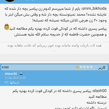
smm_bikhoda: بازم از شما میپرسم کدوم زن پیامبر بچه دار شده که
عایشه نشده؟ محمد نمیتونسته بچه دار شه و وقتی بش میگن ابتر با
وجود ۲۰ زن هرچی تلاش میکنه نمیشه که نمیشه!
پیامبر پسری داشته که در کودکی فوت کرده بهتره یکم مطالعه کنید
و همچنین حضرت فاطمه که از خدیجه سلام الله علیه هستش
همه لات بازیات واسه مامانه بوده خون ریزیاتم که عادت ماهانه بوده
...
#380
کاربر
nimachi
13 Jan 2013 13:07
ارسالها: 572
slash00: پیامبر پسری داشته که در کودکی فوت کرده بهتره یکم
مطالعه کنید
درسته داشته
اسمش اگه اشتباه نکنم احمد بوده