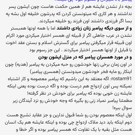
بچه دار نشدن عایشه هم از همین حکمت هاست چون ایشون پسر
نداشتند و هر کاری که میتونستن کردن که پدرشون خلیفه اول بشه په
بسا اگر فرزندی داشتند اون فرزند رو خلیفه میکردند.
و از سوی دیگه پیامبر زنان زیادی داشتند
اما با همه اونها همبستر
نشدن در عرب جاهلی اگر از قبیله ای همسر اختیار میکردی مورد اکرام
اون قبیله قرار میگرفتی پیامبر برای گسترش اسلام و بستن عقد اخوت
با قبایل از اونها همسر اختیار میکردند . این جز رسوم بود
و در مورد همسران پیامبر که در منزل ایشون بودن
در اون زمان برخی زنها خودشون رو حبه میکردن به پیامبر (هدیه) چون
اینکار رو مایه فخر خودشون میدونستن (همسری پیامبر)
rostam91: اگه معتقد به این باشیم که پیامبر معصومه و کار اشتباه
نمیکنه پس اون ازدواج هم درست بوده و اگه درست بوده یعنی اینکه
عایشه زن خوبی بوده که پیامبر برای خودش در نظر گرفته!
مطمئنا پیامبر نمیاد زنی رو بگیره که وجه خودش رو نزد آیندگان زیر
سوال ببره!
اول اینکه معصوم بودن رو شما قبول ندارین و جز عقاید تشیع هست
دوم اینکه باید دید ملاک ازدواج چی بوده و اینکه عایشه هم یک انسان
هست مثل بقیه با یک تفاوت که همسر پیامبر بوده و اگر خطا و