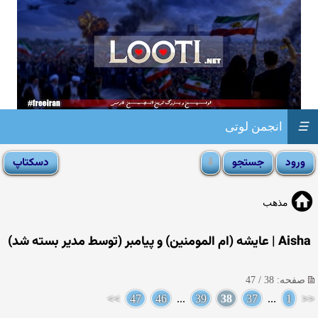
☰
انجمن لوتی
مذهب
Aisha | عایشه (ام المومنین) و پیامبر (توسط مدیر بسته شد)
صفحه: 38 / 47
>>
47
46
...
39
38
37
...
1
<<