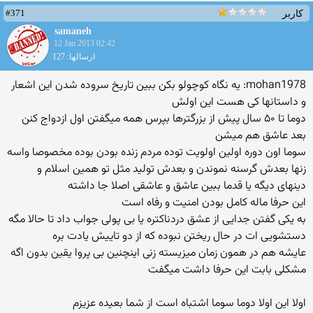
#371
کاربر
samaneh
12 Jan 2013 02:42
ارسالها: 127
mohan1978: یه نگاه کوچولو بکن ببین تاریخ سروده شدن این اشعار
و داستانها کی هست این اولش
دوما تا ۵۰ سال پیش از بزرگترها بپرس همه میگفتن اول ازدواج کنن
بعد عاشق هم میشن
سوما اون دوره اولین اولویت توده مردم زنده بودن بوده مخصوصا واسه
زنها بعدش گرسنه نموندن و بعدش تولید مثل تو همین اسلام و
دینهای دیگه یا قدما ببین عاشق و عاشقی اصلا جا داشته
این حرفا ماله کامل بودن امنیت و رفاه است
به یکی گفتن جدایی از عشق دردناکتره یا بی پولی جواب داد تا حالا مگه
دستشویی ات در حال ریختن نبوده که از دو تاییش یادت بره
عایشه هم در همون زمان میزیسته زنی اینچنین بی پروا یقین بدون اگه
مشکلی بابت این حرفا داشت میگفت
اولا این اولا دوما سوما اشتباه است از شما بعیده عزیزم