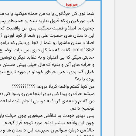
شما توی کل حرفاتون یا به من حمله میکنید یا به من
خب مورخین رو که قبول ندارید بنده رو همینطور پس 
چجوره ما اصلا واقعیت نمیگیم پس این واقعیت ک
این داستان های حضرت علی رو شما از کجا اوردی ؟
اصلا داستان عاشورا رو شما از کجا اوردیش که برام
omid1352: گفتم كه مشكل داری .من برات تو
حدیثی میگی كه بی اعتباره و به عقاید دیگران توه
و خرابه های آتن و بقیه كه مال خیلی پیش هستن در
خیلی گند زدی . حتی حرفای خودتو در مورد تاریخ قبول
بوده یا نه؟
من كجا گفتم واقعه كربلا دروغه ؟؟؟؟؟؟؟؟؟؟؟
میشه حرف رو پیدا كنی بیای اینجا من رو رسوا كنی؟؟
من گفتم واقعه ی كربلا به درستی انجام شده اما قص
توضیح دادم.
پس دیدی خودت به تناقض میخوری چون حرفت پایه درست
چون این واقعه بیشتر اونجا مورد توجه قرار گرفته.
حالا من دوباره سوالم رو میپرسم این داستان ها و 