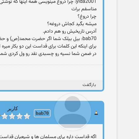
ylda2001: چرا دروغ مینویسی همه اینها كه نوشتی دروغ محضه یكم تاریخ بخون می فهمی
متاسفم برات
چرا دروغ؟
میشه بگید كجاش دروغه؟
آدرس تاریخیش رو هم دادم.
bab70: بیل بیلک شما اگر حضرت محمد(ص) و حضرت علی (ع) رو جنایت کار میدونید پس چرا تو عنوان تاپیک ار کلمه حضرت و (ص) استفاده کردی؟
برای اینکه این کلمات برای قداست این دو بکار میره 
در ضمن شما نسیه رو چسبدی نقد رو ول کردی شما بف
بازگفت
کاربر
bab70
اگه قداست داره برای مسلمان ها و شیعیان قداست د