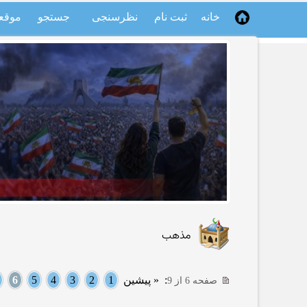
خانه
ثبت نام
نظرسنجی
جستجو
موقع
مذهب
:
« پیشین
1
2
3
4
5
6
صفحه 6 از 9