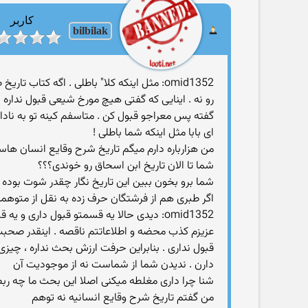
کاربر
bilbilak
omid1352: مثل اینكه كلا" باطلی . اگه كتا
رو نه . اینایی كه گفتی هیچ مورخ شیعی قبول ندار
گفته پس معراجو قبول كن . متاسفم كینه تو به ناد
ای بابا مثل اینكه شما باطلی !
من هزارباره دارم میگم تاریخ شرح وقایع انسان ها
شما تا الان تاریخ ابن اسحاق رو خوندی؟؟؟
شما برو بخون ببین این تاریخ نگار چقدر شوت بوده ا
اگر طبری هم از فرشتگان حرف زده به نقل از متوهمین گذشتش حرف زده و خب 100% اشتباه هستش ما میگی
omid1352: دیدی حالا یه قسمتو قبول داری
عزیزم كذب محضه و اطلاعاتتم ناقصه . اینقدر صحبت 
قبول نداری . بنابراین حرفت ارزش بحث نداره ، چیز
دارن . ندیدن شما از شماست نه از موجودیت آن
شنا چرا داری مغلطه میكنی اصلا این بحث ما چه رب
من گفتم تاریخ شرح وقایع انسانیه نه توهم