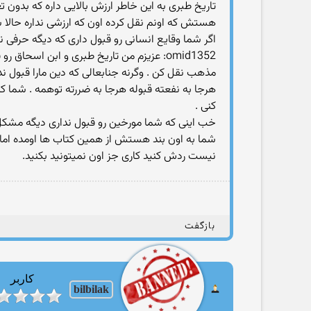
تاریخ طبری به این خاطر ارزش بالایی داره كه بدو
هستش كه اونم نقل كرده اون كه ارزشی نداره حال
اگر شما وقایع انسانی رو قبول داری كه دیگه حرفی 
omid1352: عزیزم من تاریخ طبری و ابن اسحا
مذهب نقل كن . وگرنه جنابعالی كه دین مارا قبول ندا
هرجا به نفعته قبوله هرجا به ضررته توهمه . شما كه
كنی .
خب اینی که شما مورخین رو قبول نداری دیگه مشکل
شما به اون بند هستش از همین کتاب ها اومده ام
نیست ردش کنید کاری جز اون نمیتونید بکنید.
بازگفت
کاربر
bilbilak