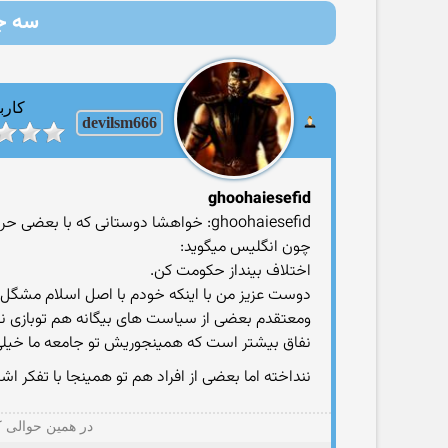
سه جن
کارب
devilsm666
ghoohaiesefid
ghoohaiesefid: خواهشا دوستانی که با بعضی حرف ها مشکل دارند(طرفدار هر کسی که هستند)با فحش جواب هم را ندهند و یه آرامی با هم گفتگو کنند.
چون انگلیس میگوید:
اختلاف بینداز حکومت کن.
دوست عزیز من با اینكه خودم با اصل اسلام مشگل د
ومعتقدم بعضی از سیاست های بیگانه هم توبازی نقش
نفاق بیشتر است كه همینجوریش تو جامعه ما خیلی ز
ننداخته اما بعضی از افراد هم تو همینجا با تفكر 
در همین حوالی ك