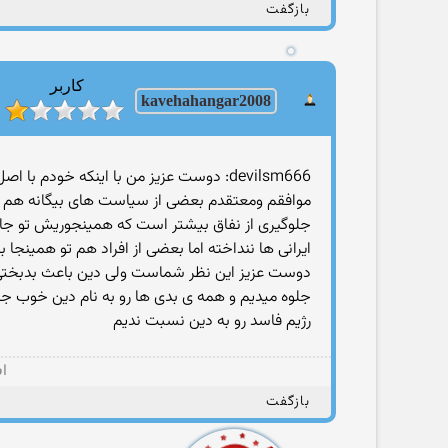
بازگفت
کاربر
8
kavehahangar200
ا
devilsm666: دوست عزیز من با اینكه خو
موافقم ومعتقدم بعضی از سیاست های بیگانه هم توب
جلوگیری از نفاق بیشتر است كه همینجوریش تو جام
ایرانی ها ننداخته اما بعضی از افراد هم تو همینجا
دوست عزیز این نظر شماست ولی دین باعث بدبختی ك
جلوه میدیم و همه ی بدی ها رو به نام دین خوب جلو
رژیم فاسد رو به دین نسبت ندیم
اف
بازگفت