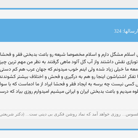
رسالها: 324
دم با اصل اسلام مشگل دارم و اسلام مخصوصا شیعه رو باعث بدبختی فقر و فحش
ازی نقش داشتند واز آب گل آلود ماهی گرفتند به نظر من مهم ترین چیز 
عه ما خیلی زیاد شده ولی اینم خوب میدونم كه جهان عرب هم كم دستی تو
 با تفكر اشتباشون اینجا رو هم به درگیری و فحش و اختلاف بیشتر كشوندند
سی نیست چه برسه به ایجاد فقر و فحشا ایراد از ما ادماست كه با سوا
ه میدیم و باعث بدبختی ایران و ایرانی میشیم امیدوارم روزی بیاد كه در
سوس... روزی خواهد آمد که نماد روشن فکری بی دینی ست... (دكتر شريعتي