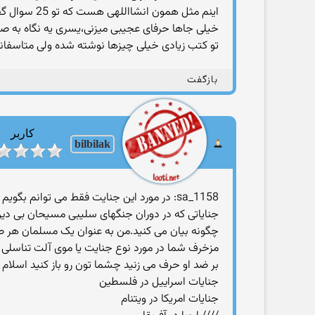
اینم مثل همون انشااللهی هست که تو 25 سوال گفتی؟
خیلی جاها حرفای عجیبی میزنی،یسری یه نگاه به صفحات قبل تاپیک 25 سوال 
تو کتب زیادی خیلی چیزها نوشته شده ولی متاسفانه
بازگفت
کاربر
bilbilak
sa_1158: در مورد این جنایت فقط می توانم ب
چگونه بیان می کنید.من به عنوان یک مسلمان هر صه
مزخرف شما در مورد نوع جنایت یا موی آلت تناسلی فق
بر ضد او حرف می زنید چشما تون رو باز کنید اسلام و
جنایات اسراییل در فلسطین
جنایات امریکا در ویتنام