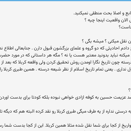
ابع و اصلا بحث منطقی نمیکنید.
الان واقعیت اینجا چیه ؟
جاست؟
ون نقل میکنی ؟ میشه بگی ؟
ضیح دادم احادیثی كه دو گروه و علمای بزرگشون قبول دارن . جنابعالی اطلاع 
ین میكنه نباید بدونید معتبر هست یا نه ؟ مگه هر داستانی كه در مورد
سته چون تاریخ نگارا اومدن روش تحقیق كردن ولی واقعه كربلا كه بعد ا
 نداری . یعنی تمام تاریخ اسلام از نظر شیعه درسته . همین طبری كربلا را 
؟
د عزیمت حسین به كوفه ازادی خواهی نبوده بلكه كودتا برای بدست اوردن ق
ی نداره از یه طرف میگی طبری كربلا رو نقد كرده البته هم كه دیگه تار
تواریخ از كجا برای شما نقل شده مثلا همین كربلا. این از كجا بدست شما