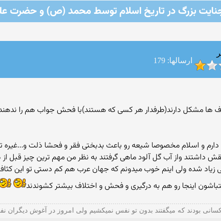
ایت بزرگ در تاریخ اسلام توسط محمد (ص) و حضرت علی
ر
ارسالها: 179
ارم و اسلام مخصوصا شیعه رو باعث بدبختی فقر و فحشا ذلت و...غیره تو
 داشتند واز آب گل آلود ماهی گرفتند به نظر من مهم ترین چیز قبل از 
یاد شده ولی اینم خوب میدونم كه جهان عرب هم كم دستی تو این كثافت ب
اشتباشون اینجا رو هم به درگیری و فحش و اختلاف بیشتر كشوندند
سانی بودند كه میگفتند بدون تو نفس نمیكشیم ولی امروز در آغوش دیگران ن