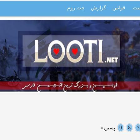
یت
قوانین
گزارش
چت روم
7
8
9
پسین »