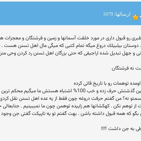
ارسالها: 1079
ب تاریخ طبری رو قبول داری در مورد خلقت آسمانها و زمین و فرشتگان و معجزات ه
ه . دوستان بیلبیلك دروغ میگه تمام كتبی كه میگی مال اهل تسنن هست .
انی و جهل تبدیل شده اراجیفی كه حتی بزرگان اهل تسنن رد كردن وحی منز
ست نه فرشتگان
ومده توهمات رو با تاریخ قاتی كرده
م محكم ترین تاریخ سرگذشت اسلام اونه نه توهم عزیزم...
 و یه قسمتو نه؟ من گفتم حرفت دروغه چون فقط از یه عده اهل تسنن نقل كردی
از توهم نكن . كهكشانها هم زاییده توهمن چون ما نمیبینیم . جنابعالی 
ی بگو كه همه قبول داشته باشن . بهت گفتم تو یه تاپیكت گفتی جن وجود 
طی به جن داشت ؟!!!