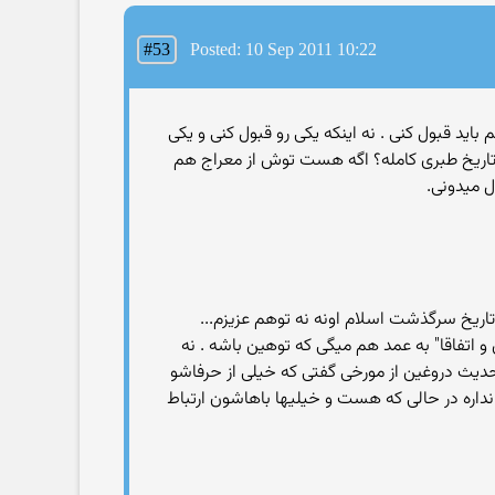
#53
Posted: 10 Sep 2011 10:22
م باید قبول كنی . نه اینكه یكی رو قبول كنی و یكی
 تاریخ طبری كامله؟ اگه هست توش از معراج هم
ل میدونی.
 و اتفاقا" به عمد هم میگی كه توهین باشه . نه
حدیث دروغین از مورخی گفتی كه خیلی از حرفاشو
نداره در حالی كه هست و خیلیها باهاشون ارتباط