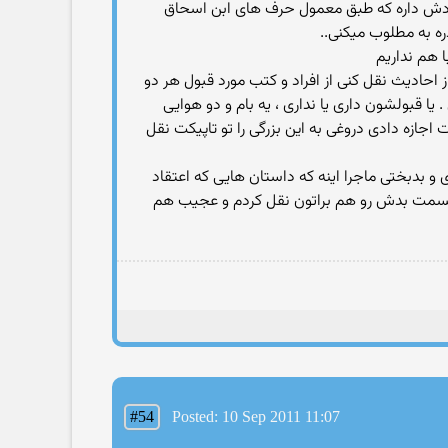
 خودش داره كه طبق معمول حرف های ابن اسحاق
 به مطلوب میكنی..
 هم نداریم
 از احادیث نقل كنی از افراد و كتب مورد قبول هر دو
یا قبولشون داری یا نداری ، یه بام و دو هوایی
اجازه دادی دروغی به این بزرگی را تو تاپیكت نقل
بدبختی ماجرا اینه که داستان هایی که اعتقاد
 قسمت بدش رو هم براتون نقل کردم و عجیب هم
#54
Posted: 10 Sep 2011 11:07