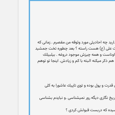
ندارید چه احادیثی مورد وثوقه من مقصرم . زمانی كه
 حضرت علی (ع) هست راسته ؟ بعد چطوره تخت جمشید
ز اوناست و همه چیزش موجود دروغه . بیلبیلك
هم ذكر میكنه البته با كم و زیادش. اینجا تو توهم
درت و پول بوده و توی تاپیك عاشورا به كلی
یخ نگاری دیگه رور نمیشناسی .و نبایدم بشناسی
 رسیده كه دربست قبولش كردی ؟