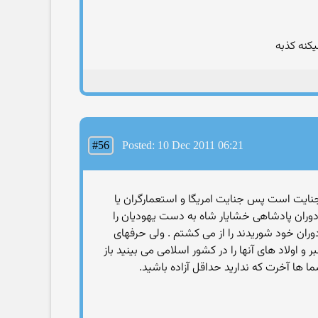
کنه کذبه
#56
Posted: 10 Dec 2011 06:21
این جنایت است پس جنایت امریگا و استعمارگران یا
مسیحان بی دین بر مسلمانان کردند. و یا قتل عام ۱۵ قوم ایرانی معادل ۷۵۰۰۰ هزار نفر در دوران پادشاهی خشایار شاه به دست یهودیان را
ران خود شوریدند را از می کشتم . ولی حرفهای
اولاد های آنها را در کشور اسلامی می بینید باز
ما ها آخرت که ندارید حداقل آزاده باشید.