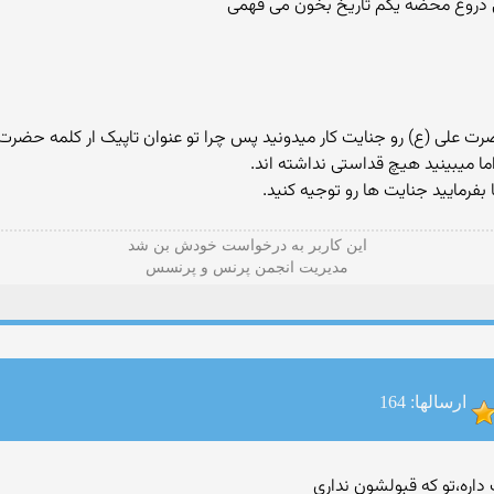
اما میبینید هیچ قداستی نداشته اند.
رمایید جنایت ها رو توجیه کنید.
این كاربر به درخواست خودش بن شد
مدیریت انجمن پرنس و پرنسس
ارسالها: 164
اره،تو که قبولشون نداری