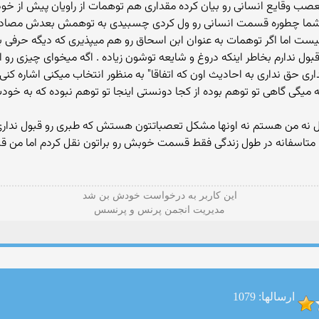
ن تعصب وقایع انسانی رو بیان كرده مقداری هم توهمات از راویان پیش از
ا شما چطوره قسمت انسانی رو ول كردی چسبیدی به توهمش بعدش مصادره
نیست اما اگر توهمات به عنوان ابن اسحاق رو هم میپذیری كه دیگه حرفی با
ق رو قبول ندارم بخاطر اینكه دروغ و شایعه توشون زیاده . اگه میخوای چیزی رو
ری حق نداری به احادیث اون كه اتفاقا" به منظور انتخاب میكنی اشاره كنی . 
 میگی گاهی تو توهم بوده از كجا دونستی اینجا تو توهم نبوده كه به خودت 
 نه من هستم نه اونها مشکل تعصباتتون هستش که طبری رو قبول نداری و 
ا متاسفانه در طول زندگی فقط قسمت خوبش رو براتون نقل کردم اما من
این كاربر به درخواست خودش بن شد
مدیریت انجمن پرنس و پرنسس
ارسالها: 1079