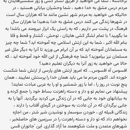
برخاسته ، شما می خواهید از طریق لشگر کشی و زور شمشیرهایتان به
مردم درس عشق به خدا دهید ، شما وحشیان بیابانی هستید ، در
حالیکه می خواهید به مردم شهر نشین مانند ما که هزاران سال است
در شهرها زندگی می کنند درس عشق به خدا بدهید! ما هزاران سال
فرهنگ در پشت سر داریم ، که به راستی یک ابزار نیرومند می باشد! به
ما بگویید؟ با تمام لشگر کشی هایتان ، توحش ، کشتار و قحط و قلا
بنام الله اکبر ، شما به این ارتش اسلامی چه آموخته اید؟ شما چه چیز
به مسلمانان آموخته اید که بر آن ابرام می ورزید تا آنرا به دیگر ملل غیر
مسلمان نیز بیاموزید؟ شما چه فرهنگی از این الله خود آموخته اید ، که
حالا می خواهید به زور آنرا به دیگران تعلیم دهید؟
افسوس آه افسوس... که امروز ارتش های پارسی از ارتش شما شکست
خورده اند. اکنون مردم ما می باید همان خدا را پرستش نماییند ، همان
پنج نوبت در روز را ، اما با زور شمشیر و او را به عربی عبادت نمایند!
پیشنهاد می نمایم تو و دار و دسته راهزنت بساط خود را جمع کرده و
به بیابانهای خود به جایی که در آن زندگی می کردید برگردید. آنها را به
جایی برگردان که در آن عادت به سوختن در گرمای آفتاب را دارند ،
زندگانی قبیله ای ، خوردن سوسمار و نوشیدن شیر شتر ، من اجازه
نخواهم داد که تو دار و دسته راهزنت را در سرزمین های حاصلخیر ،
شهرهای متمدن و ملت شکوهمند ما آزاد گذاری. این 'جانوران قسی