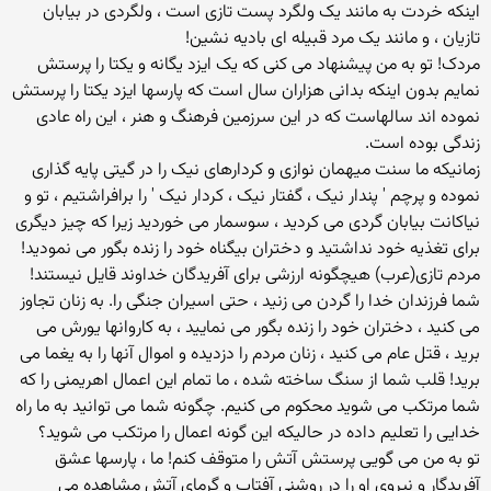
اینکه خردت به مانند یک ولگرد پست تازی است ، ولگردی در بیابان
تازیان ، و مانند یک مرد قبیله ای بادیه نشین!
مردک! تو به من پیشنهاد می کنی که یک ایزد یگانه و یکتا را پرستش
نمایم بدون اینکه بدانی هزاران سال است که پارسها ایزد یکتا را پرستش
نموده اند سالهاست که در این سرزمین فرهنگ و هنر ، این راه عادی
زندگی بوده است.
زمانیکه ما سنت میهمان نوازی و کردارهای نیک را در گیتی پایه گذاری
نموده و پرچم ' پندار نیک ، گفتار نیک ، کردار نیک ' را برافراشتیم ، تو و
نیاکانت بیابان گردی می کردید ، سوسمار می خوردید زیرا که چیز دیگری
برای تغذیه خود نداشتید و دختران بیگناه خود را زنده بگور می نمودید!
مردم تازی(عرب) هیچگونه ارزشی برای آفریدگان خداوند قایل نیستند!
شما فرزندان خدا را گردن می زنید ، حتی اسیران جنگی را. به زنان تجاوز
می کنید ، دختران خود را زنده بگور می نمایید ، به کاروانها یورش می
برید ، قتل عام می کنید ، زنان مردم را دزدیده و اموال آنها را به یغما می
برید! قلب شما از سنگ ساخته شده ، ما تمام این اعمال اهریمنی را که
شما مرتکب می شوید محکوم می کنیم. چگونه شما می توانید به ما راه
خدایی را تعلیم داده در حالیکه این گونه اعمال را مرتکب می شوید؟
تو به من می گویی پرستش آتش را متوقف کنم! ما ، پارسها عشق
آفریدگار و نیروی او را در روشنی آفتاب و گرمای آتش مشاهده می