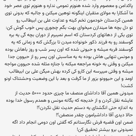
پاکدامن و معصوم وارد شده هنوزم تمومی نداره و هنوزم توی عصر خود
ما آشکارا به مولای متقیان اینگونه توهین میکنن و جالبه که بدونی توی
همین کردستان خودمون تخم کینه و عداوت علی بن ابیطالب رو
تو دل بچه ها میندازن میخوای بهت بگم چجوری پس خوب گوش کن:
توی یکی از دهاتهای کردستان که اسم نمیبرم از دوران بچه گی یه بره
گوسفند رو به فرزند ذکور خونواده میدن تا بزرگش کنه و زمانی که یه
گوسفند فربه میشه و حیونی شده که اون پسر شب و روز باهاش بوده
و مونس تنهایی هاش بوده به یه مناسبتی اون پسر رو از حیوون جدا
میکنن و وقتی به خونه مراجعه میکنه با جنازه مثله شده حیوون مواجه
میشه و وقتی میپرسه این کارو کی کرده بهش میگن علی بن ابیطالب
اومد و این حیوونو بزور از ما گرفت و بعد با این وضعیت وحشتناک اونو
کشت!
میدونی همین آقا داداشای منصف ما چیزی حدود ۵۰۰۰ حدیث از
عایشه نقل کردن و از خدیجه که یگانه مونس و همدم رسول خدا بوده
به اندازه حتی انگشتای یه دستم حدیث نقل نکردن؟!
حالا دیدی آقا داداشیامون چقدر منصفن؟!
ضمن اون قضیه فرش نگارستانم که گفتی اون دومی انجام داد اگه
نمیدونی برو بیشتر تحقیق کن!