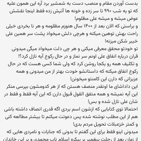
بدست آوردن مقام و منصب دست به شمشیر برد آره این همون علیه
که تو یه شب ۹۹۰ تا سر زده و خونه ها آتیش زده فقط اینجا نقشش
عوض میشه و میشه علی مظلوم!
و براستی که الان بعد از ۱۴۰۰ سال هنوزم مظلومه و هر نا بخردی خیلی
راحت بهش توهین میکنه و هرچی دلش میخواد پشت سر همین علی
خیبر شکن میزنه!
تو خودتو محقق معرفی میکنی و هر چی دلت میخواد میگی میدونی
قران درباره انفاق علی اونم سر نماز و در حال رکوع آیه نازل کرد؟!
و تکلیف همه رو یکجا روشن کرد که ولی شما کسی هست که در حال
رکوع انفاق میکنه که داستانشو خودت بهتر از من میدونی و همه
عزیزانی که دارن این کامنتو میخونن!
این داداشای ما اونقدر منصف هستن که از هر کدومشون بپرسی منکر
این آیه نمیشه و همه متفق القول قبول دارن که این آیه فقط و فقط در
شان علی نازل شده و بس!
احتمالا توی کتابایی که ازشون اسم بردی اگه قدری انصاف داشته باشی
هم از این مطلب نوشته شده پس دعوتت میکنم تا بیشتر مطالعه کنی
و کمتر خزعبلات تحویل مردم بدی!
میدونی اینو فقط برای این گفتم تا بدونی که جنایات و نامردی هایی که
از زمان بعد از رحلت پیغمبر بر پیکره اسلام ناب محمدی و بر این خاندان