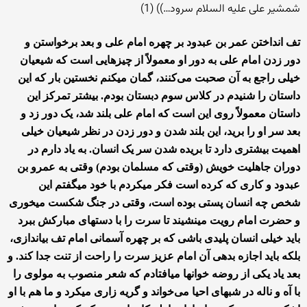
شمشير على عليه السلام سرود…)) (1)
تف انداختن عمر بن عبدود بر چهره امام علی و بعد برخواستن و
دور زدن امام علی به دور او معمولاً از چیزهایی است که شیعیان
خیلی راجع به آن صحبت می‌کنند، گمان میکنم نخستین بار که این
داستان را شنیدم در کلاس سوم دبستان بودم. بیشتر تمرکز این
داستان معمولاً روی این است که امام علی بلند شد، یک دور زد و
بعد سر او را برید، این بلند شدن و دور زدن در نظر شیعیان خیلی
اهمیت بیشتری دارد تا بریده شدن سر یک انسان. به یاد دارم در
دوران جاهلیت خویش (وقتی که مسلمان بودم) وقتی به عمرو بن
عبدود و کاری که کرده است فکر میکردم با خود میگفتم این
شخص چه انسان پستی بوده است، وقتی در جنگ شکست میخوری
و حضرت امام رویت مینشیند تا سرت را با دستهای مبارکش ببرد
باید خیلی انسان پلیدی باشی که بر چهره آسمانی امام تف بیاندازی،
بلکه باید اجازه بدهی آن امام عزیز سرت را راحت از تنت جدا کند. و
بعد یاد یکی از روضه خوانها میافتادم که شعر منصوب به مولوی را
با آه و ناله در شبهای احیا می‌خواند و گریه زاری میکرد و ما هم با او