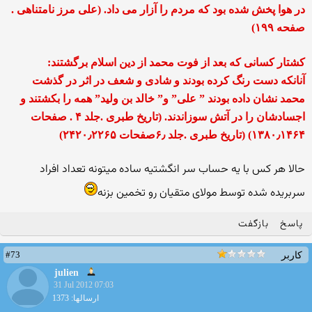
در هوا پخش شده بود که مردم را آزار می داد. (علی مرز نامتناهی .
صفحه ۱۹۹)
کشتار کسانی که بعد از فوت محمد از دین اسلام برگشتند:
آنانکه دست رنگ کرده بودند و شادی و شعف در اثر در گذشت
محمد نشان داده بودند ” علی” و” خالد بن ولید” همه را بکشتند و
اجسادشان را در آتش سوزاندند. (تاریخ طبری .جلد ۴ . صفحات
۱۳۸۰٫۱۴۶۴) (تاریخ طبری .جلد ۶٫صفحات ۲۴۲۰٫۲۲۶۵)
حالا هر کس با یه حساب سر انگشتیه ساده میتونه تعداد افراد
سربریده شده توسط مولای متقیان رو تخمین بزنه
پاسخ
بازگفت
#73
کاربر
julien
31 Jul 2012 07:03
ارسالها: 1373