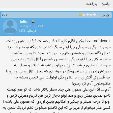
پاسخ
بازگفت
#77
کاربر
julien
11 Aug 2012 14:49
ارسالها: 1373
mardenaz: خدا وکیل آقای کاربر که قلم دستت گرفتی و هرچی دلت
میخواد میگی و میبافی چرا اینم نمیگی که این علی که تو به چشم یه
دجال نگاه میکنی و همه رو داری با این شخصیت تاریخی و مذهبی
منفی میکنی چرا اینو نمیگی که همین شخص قتال کارش به جایی
میرسه که جلوی چشماش زدن پهلوی زنشو شکستن و سیلی به
صورتش زدن و از همه مهمتر در خونه ای که محل انزال وحی بود رو با
چه قساوتی آتش زدن یا اینا رو بگی اونوقت علی تبدیل میشه به
مظلومترین آدم کره زمین!
آدم ... اگه این علی همون علی چند سطر بالاتر باشه که تو هم تهمت
ناجوانمردی بهش زدی و هم اونو دجال ترین فرد تاریخ معرفی کردی و
اونو تا درجه هیتلر و چنگیز و امثالهم پایین آوردی اگه همون علی باشه !
کسی عذر میخوام از عزیزانی که این کامنتو میخونن تخم نزدیک شدن به