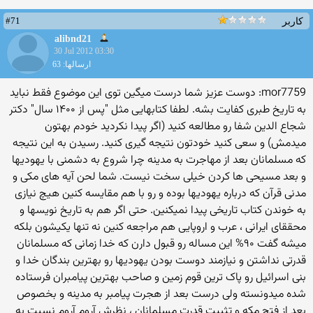
#71
کاربر
alibnd21
30 Jul 2012 03:30
ارسالها: 63
mor7759: دوست عزیز شما درست میگین توی این موضوع فقط نباید
به تاریخ طبری کفایت بشه. لطفا کتابهایی مثل "پس از ۱۴۰۰ سال" دکتر
شجاع الدین شفا رو مطالعه کنید (اگر پیدا نکردید خودم بهتون
میدمش) و سعی کنید خودتون نتیجه گیری کنید. رسیدن به این نتیجه
که مسلمانان بعد از مهاجرت به مدینه چرا شروع به دشمنی با یهودیها
و بعد مسیحی ها کردن خیلی سخت نیست. شما لحن آیه های مکی و
مدنی قرآن که درباره یهودیها بوده و رو با هم مقایسه کنین هیچ نیازی
به خوندن کتاب تاریخی پیدا نمیکنین. حتی اگر هم به تاریخ نویسها و
محققای ایرانی ، عرب و اروپایی هم مراجعه کنین نه تنها یکیشون بلکه
میشه گفت ۹۰% این مساله رو قبول دارن که خدا زمانی که مسلمانان
قدرتی نداشتن و نیازمند دوست بودن یهودیها رو بهترین بندگان خدا و
بنی اسرائیل رو پاک ترین قوم زمین و صاحب بهترین پیامبران فرستاده
شده میدونسته ولی درست بعد از هجرت پیامبر به مدینه و بخصوص
بعد از فتح مکه و تثبیت قدرت مسلمانان ، نظرش آروم آروم نسبت به