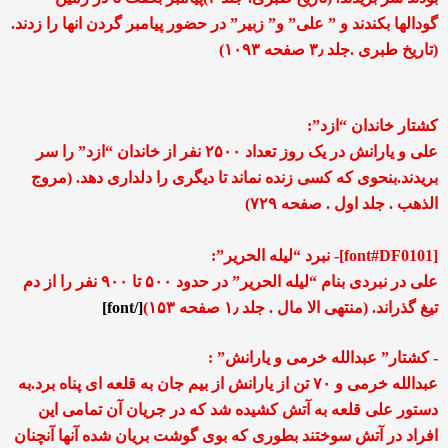
گودالها بکندند و ” علی” و” زبیر” در حضور پیامبر گردن انها را زدند.
(تاریخ طبری .جلد ۳٫ صفحه ۱۰۹۳)
کشتار خاندان “ازد”:
علی و یارانش در یک روز تعداد ۲۵۰۰ نفر از خاندان “ازد” را سر
بریدند.بنحوی که کسی زنده نماند تا دیگری را دلداری دهد. (مروج
الذهب . جلد اول . صفحه ۷۲۹)
[font#DF0101]- نبرد “لیله الحریر”:
علی در نبردی بنام “لیله الحریر” در حدود ۵۰۰ تا ۹۰۰ نفر را از دم
تیغ گذراند. (منتهی الا مال . جلد ۱٫ صفحه ۱۵۳)
[/font]
- کشتار” عبدالله خرمی و یارانش” :
عبدالله خرمی و ۷۰ تن از یارانش از بیم جان به قلعه ای پناه برد.به
دستور علی قلعه به آتش کشیده شد که در جریان آن تمامی این
افراد در آتش سوختند بطوری که بوی گوشت بریان شده آنها آنچنان