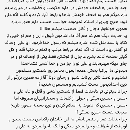
کتابی هست بنام قضاوتهای حضرت علی که توی اون کتاب صراحتا در
چند جا عمر به ضعف خودش در اداره حکومت و قضاوت در میان مردم
بازم میگم عمر به ضعف خودش بارها و بارها اقرار کرده و گفته اگه علی
نبود هیچ چیزی از اسلام نمیموند حواست هست دارم هنوز درباره
همون خونخوار دجال و قاتل صحبت میکنم ها!!!!!
یه حدیث دیگه هم که هم آقا داداشامون قبول دارن و هم تو خیلی از
کتابا با سند نقل شده اشاره میکنم که رسول خدا فرمود : یا علی اوصاف
تو آنقدر زیاد است که اگه تمام دریاها مرکب و تمام درختها قلم و کل
گیتی صفحه کاغذ بشن عاجزن از نوشتن فقط یکی از اوصاف تو و در
جای دیگه میفرمایند یا علی تو را جز من و خدا کسی نشناخت!
میدونی ما ایرانیا بخش عمده ایمون بخاطر زور شمشیر مسلمون
نشدیم و تحت تاثیر بیانات شیوا و رسای دوتا آقا زاده همین بزرگوار از
دین اجدادیمون دست کشیدیم و مسلمون شدیم؟!
چرا تا میتونی تو کامنتات فقط از شمشیر کشی و قتل و عام علی و
حسن و حسین میگی و حرفی از کلمات و سخنرانیهای معروف اما
حسن و حسین که دعوت به اسلام کردن و توی نسخه همون تاریخ
طبریتم هست چیزی نمیگی؟!
چرا جنایات عمر و منصوبانشو به این خاندان پاکدامن نصبت میدی و
اونوقت از شرافت و جوانمردی میگی و انگ ناجوانمردی به علی و