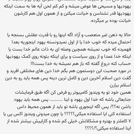
یهودیها و مسیحی ها عوض میشه و کم کم لحن آیه ها به سمت اینکه
یهودیها قدر نشناسن و خیانت میکنن و از همون اول هم کارشون
خیانت بوده بر میگرده.
حالا یه ذهن غیر متعصب و آزاد اگه اینها رو با قدرت عقلش بسنجه یا
احتمال میده که خوب خدا یا از اول نمیدونسته یهود اینجوریه بعدا
فهمیده که خوب نمیشه همچین وصله ای به ذات عالم خدا بست یا
اینکه خدا عمدا و از روی سیاست و برای اینکه بتونه روی کمک یهودیها
حساب کنه دروغ گفته که باز هم نمیشه به خدا بست!!!
در مورد صحبت این دوستمون هم بگم خدا دین های مختلفی افرید و
گفت دین اسلام آخرین دین و کامل ترین دینه پس همه باید رو به دین
اسلام بیارن
همین خود تو یه ویندوز کامپیوتر رو فرض کن اگه طبق فرمایشات
جنابعالی باشه که خدا اول یهود و اینا ........... پس همه باید یهود
باشن نه؟؟/ پس اگه اینجوری باشه تو باید از همون محیط داس
استفاده کنی ایا استفاده میکنی؟؟؟؟؟ یا چون میدونی ویندوز اکس پی یا
۷ کاملتر و بهتره و مشکلاتش خیلی کم شده و کاراییش بیشتر شده از
اینا استفاده میکنی؟/؟؟؟؟