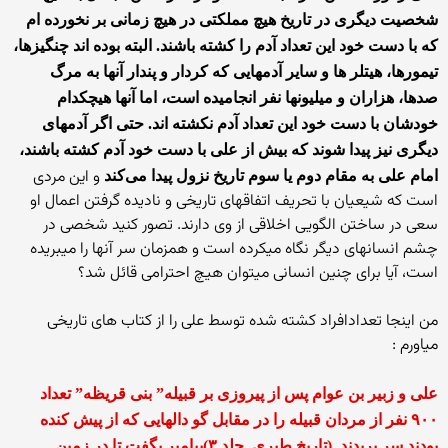
شخصیت دیگری در تاریخ هیچ مملکتی در هیچ زمانی بر نخورده ام
که با دست خود این تعداد آدم را کشته باشند. البته بوده اند چنگیزها،
تیمورها، هیتلر ها و سایر آدمهایی که کردار و پندار آنها به مرگ
صدها، هزاران و میلیونها نفر انجامیده است، اما آنها هیچکدام
خودشان با دست خود این تعداد آدم نکشته اند. حتی اگر آدمهای
دیگری نیز پیدا شوند که بیش از علی با دست خود آدم کشته باشند،
و این مردی
امام علی به مقام دوم یا سوم تاریخ نزول پیدا می‌کند
است که شیعیان با تحریف اتفاقهای تاریخی و نادیده گرفتن اعمال او
سعی در ساختن الگویی اخلاقی از وی دارند. تصور کنید شخصی در
چشم انسانهای دیگر نگاه میکرده است و همزمان سر آنها را میبریده
است، آیا برای چنین انسانی میتوان هیچ احترامی قائل شد؟
من اینجا تعدادافراد کشته شده توسط علی را از کتاب های تاریخی
میاورم :
علی و زبیر بن عوام پس از پیروزی بر قبیله” بنی قریظه” تعداد
۹۰۰ نفر از مردان قبیله را در مقابل گو دالهایی که از پیش کنده
بودند سر بریدند. (تاریخ طبری. جلد ۳)پیامبر بگفت تا در زمین