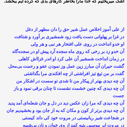
اشک میریختیم که خدا مارا بخاطر کارهای بدی که کرده ایم ببخشد.
از علی آموز اخلاص عمل شیر حق را دان مطهر از دغل
در غزا بر پهلوانی دست یافت زود شمشیری بر آورد و شتافت
او خدو انداخت در روی علی افتخار هر نبی و هر ولی
آن خدو زد بر رخی که روی ماه سجده آرد پیش او در سجده‌گاه
در زمان انداخت شمشیر آن علی کرد او اندر غزااش کاهلی
گشت حیران آن مبارز زین عمل وز نمودن عفو و رحمت بی‌محل
گفت بر من تیغ تیز افراشتی از چه افکندی مرا بگذاشتی
آن چه دیدی بهتر از پیکار من تا شدی تو سست در اشکار من
آن چه دیدی که چنین خشمت نشست تا چنان برقی نمود و باز
جست
آن چه دیدی که مرا زان عکس دید در دل و جان شعله‌ای آمد پدید
آن چه دیدی برتر از کون و مکان که به از جان بود و بخشیدیم جان
در شجاعت شیر ربانیستی در مروت خود کی داند کیستی
در مروت ابر موسیی بتیه کمد از وی خوان و نان بی‌شبیه