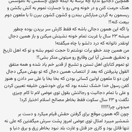
همچین دجالیو نداره چه برسه به اینکه جلوی چشمش به ناموسش
هتک حرمت کنن و در خونه وحی رو با جسارت تموم به آتش بکشن و
ریسمون به گردن مبارکش ببندن و کشون کشون ببرن تا با ملعون دوم
بیعت کنه؟!
یا اگه این همون دجالی باشه که فقط کارش سر بریدن بوده چطور
میشه ۲۳ سال با غربت تمام خونه نشینش میکنن و باز همین دجال
اونقدر ناتوانه که درد دلشو با چاه میگفته!
من همین چند خطو برات نوشتم تا حجت تموم بشه و تو که اهل تاریخ
و تحقیق هستی آیا این وقایع رو میتونی منکر بشی؟!
تو تموم کتابای اهل تسنن و تشیع از قدیر خم یاد شده و همه متفق
القول پذیرفتن که بعد از انتصاب همین دجال که تو بهش میگی دجال
اون دو تا ملعون اولین کسانی بودن که بخا بخا یا علی سر دادن و هنوز
کفن رسول خدا خشک نشده بود که برای خودشون خلیفه تعیین کردن
و علی با تمام دجالیت و رجالتش بقول توی عوضی لام تا کام چیزی
نگفت و ۲۳ سال سکوت فقط بخاطر مصالح اسلام اختیار کرد!
میدونی چرا؟!!!!!
چون اگه همون موقع برای گرفتن حقش قیام میکرد و دست بر
شمشیر میبرد امثال توی عوضی امروز پشت سرش میگفتین که علی نه
تنها قاتل بود و کاری جز قتل و غارت بلد نبود بخاطر زرق و برق دنیا و