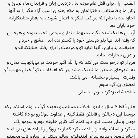
القلب ' را ، برای قتل عام مردم ما ، دزدیدن زنان و فرزندان ما ، تجاوز به
زنان ما و فرستادن دخترانمان به مکه بعنوان اسیر، آزاد مگذار! به آنها
اجازه نده تا بنام الله مرتکب اینگونه اعمال شوند ، به رفتار جنایتکارانه
خود پایان ده.
آریایی ها بخشنده ، گرم ، میهمان نواز و مردمی نجیب بوده و هرجایی
که رفته اند آنها بذر دوستی خود را گسترانده اند ، عشق و خرد و
حقیقت. بنابراین ، آنها نباید تو و مردمت را برای رفتار جنایتکارانه و
راهزنی مجازات نمایند.
من از تو درخواست می کنم که با الله اکبر خودت در بیابانهایت بمان و
به شهرهای متمدن ما نزدیک مشو زیرا که اعتقادات تو ' خیلی مهیب ' و
رفتارت ' بسیار وحشیانه ' می باشد.
امضای یزدگرد سوم
شاهنشاه یزدگرد سوم ساسانی
علی فقط ۴ سال و اندی خلافت مسلمینو بعهده گرفت اونم اسلامی که
توسط این دجالان و قاتلان فقط کینه و عداوت مولا رو تو دلا کاشته
بودن و علی دست تنها باید تمام گند کاری خلیفه دوم و سومو پاک
میکرد و اسلام واقعیو پیاده میکرد که از بد روزگار زنا زاده های بنی امیه
اجازه ترویج و پیاده سازی ایدئولوژی سالم مبتنی بر اسلام ناب محمدی