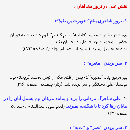
نقش علی در ترور مخالفان :
۱- ترور شاعری بنام” حویرث بن نقیذ”:
وی شتر دختران محمد “فاطمه” و “ام کلثوم” را رم داده بود به فرمان
حضرت محمد و توسط علی در جریان یک
تو طئه به قتل رسید. (سیره ابن هشام .جلد ۲٫ صفحه ۲۷۳)
۲- سر بریدن” مغیره” :
پیر مردی بنام “مغیره” که پس از فتح مکه از ترس محمد گریخته بود
بوسیله علی دستگیر و سر بریده شد. (زنان پیغمبر . صفحه ۳۱۶)
۳-
علی شاهرگ مردانی را برید و بمانند مرغان نیم بسمل آنان را در
(امام علی . عبدالفتاح . جلد ۵٫
بیابان رها کرد تا با شکنجه بمیرند.
صفحه ۲۷)
۴- سر بریدن “نضر” و “عتبه” :