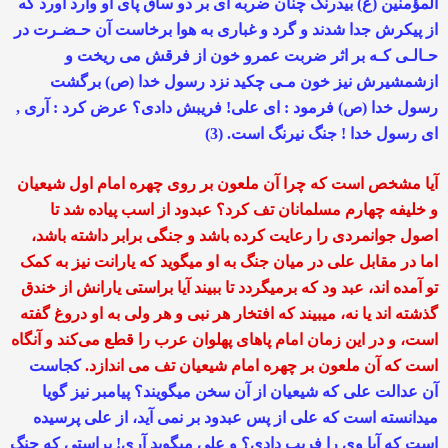
المؤمنین (ع) بیدرنگ چنان ضربه اى بر دو ساق پاى او وارد آورد كه
از پیكرش جدا شدند و گرد و غبارى به هوا برخاست آن حـضـرت در
حـالـى كـه بر اثر ضربت عمرو خون از فرقش مى ریخت و
ازشمشیرش نیز خون مـى چكید نزد رسول خدا (ص) برگشت
رسول خدا (ص) فرمود : اى على! فریبش دادى؟ عرض كرد : آرى ,
اى رسول خدا ! جنگ نیرنگ است. (3)
آیا مشخص است که چرا آن ملعون بر روی چهره امام اول شیعیان
و خلیفه چهارم مسلمانان تف کرد؟ عبدود از اسب پیاده شد تا
اصول جوانمردی را رعایت کرده باشد و جنگی برابر داشته باشد،
اما در مقابل علی در میان جنگ به او میگوید که یارانت نیز به کمک
تو آمده اند، عبد ود که برمیگردد تا ببیند آیا براستی یارانش از خندق
گذشته اند یا نه، میبیند که افتخار هر نبی و هر ولی به او دروغ گفته
است، و در این زمان امام پاهای پهلوان عرب را قطع می‌کند و آنگاه
است که آن ملعون بر چهره امام شیعیان تف می اندازد.
کجاست
آن عدالت علی که شیعیان از آن سخن میگویند؟ پیامبر نیز گویا
میدانسته است که علی از پس عبدود بر نمی آید، از علی پرسیده
است که آیا وی را فریب دادی؟ و علی میگوید آری! براستی که جنگ