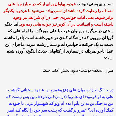
انسانهای پستی نبودند،
عبدود پهلوان برای اینکه در مبارزه با علی
انصاف را رعایت کرده باشد از اسب پیاده می‌شود تا هردو با یکدیگر
برابر شوند، یعنی آداب جوانمردی حتی در آن شرایط نیز وجود
داشته است و انسانیت در آن کویر نیز جوانه هایی زده بود.
اما جنگ
سختی در میگیرد و پهلوان عرب با علی میجنگد. اما امام علی که
گویا آن نیرویی که در هنگام کندن در خیبر داشته است (!) را نداشته
دست به یک حرکت ناجوانمردانه و بسیار زشت میزند، ماجرای این
عمل ناجوانمردانه در بسیاری از کتابهای حدیث اینگونه آورده شده
است:
میزان الحکمه پوشینه سوم بخش آداب جنگ
در جـنـگ احزاب میان على (ع) وعمرو بن عبدود سخنانى گذشت
على به او فرمود: اى عمرو! (در بـزدلـى تـو) هـمین بس نیست كه
من به جنگ تن به تن باتو آمده ام وتو كه شهسوارعربى با خـودت
كمك آورده اى؟ عمرو برگشت كه پشت سر خود را نگاه كند امیر