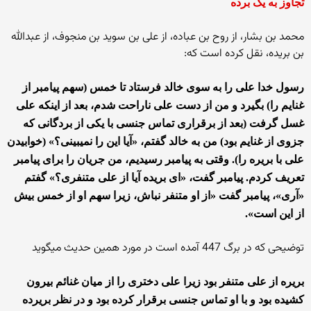
تجاوز به یک برده
محمد بن بشار، از روح بن عباده، از علی بن سوید بن منجوف، از عبدالله
بن بریده، نقل کرده است که:
رسول خدا علی را به سوی خالد فرستاد تا خمس (سهم پیامبر از
غنایم را) بگیرد و من از دست علی ناراحت شدم، بعد از اینکه علی
غسل گرفت (بعد از برقراری تماس جنسی با یکی از بردگانی که
جزوی از غنایم بود) من به خالد گفتم، «آیا این را نمیبینی؟» (خوابیدن
علی با بریره را). وقتی به پیامبر رسیدیم، من جریان را برای پیامبر
تعریف کردم. پیامبر گفت، «ای بریده آیا از علی متنفری؟» گفتم
«آری»، پیامبر گفت «از او متنفر نباش، زیرا سهم او از خمس بیش
از این است».
توضیحی که در برگ 447 آمده است در مورد همین حدیث میگوید
بریره از علی متنفر بود زیرا علی دختری را از میان غنائم بیرون
کشیده بود و با او تماس جنسی برقرار کرده بود و در نظر بریرده