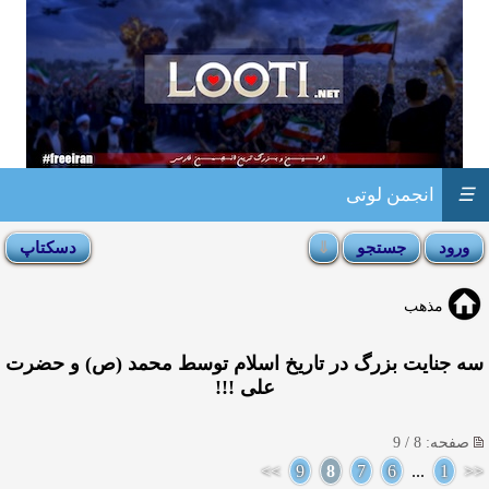
☰
انجمن لوتی
مذهب
سه جنایت بزرگ در تاریخ اسلام توسط محمد (ص) و حضرت
علی !!!
صفحه: 8 / 9
>>
9
8
7
6
...
1
<<