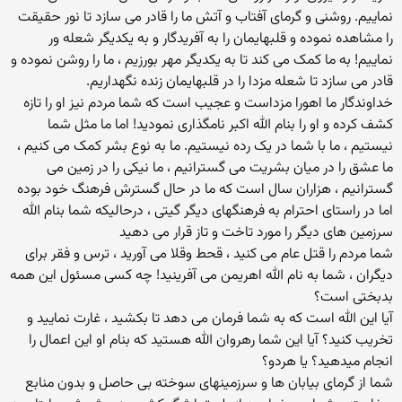
نماییم. روشنی و گرمای آفتاب و آتش ما را قادر می سازد تا نور حقیقت
را مشاهده نموده و قلبهایمان را به آفریدگار و به یکدیگر شعله ور
نماییم! به ما کمک می کند تا به یکدیگر مهر بورزیم ، ما را روشن نموده و
قادر می سازد تا شعله مزدا را در قلبهایمان زنده نگهداریم.
خداوندگار ما اهورا مزداست و عجیب است که شما مردم نیز او را تازه
کشف کرده و او را بنام الله اکبر نامگذاری نمودید! اما ما مثل شما
نیستیم ، ما با شما در یک رده نیستیم. ما به نوع بشر کمک می کنیم ،
ما عشق را در میان بشریت می گسترانیم ، ما نیکی را در زمین می
گسترانیم ، هزاران سال است که ما در حال گسترش فرهنگ خود بوده
اما در راستای احترام به فرهنگهای دیگر گیتی ، درحالیکه شما بنام الله
سرزمین های دیگر را مورد تاخت و تاز قرار می دهید
شما مردم را قتل عام می کنید ، قحط وقلا می آورید ، ترس و فقر برای
دیگران ، شما به نام الله اهریمن می آفرینید! چه کسی مسئول این همه
بدبختی است؟
آیا این الله است که به شما فرمان می دهد تا بکشید ، غارت نمایید و
تخریب کنید؟ آیا این شما رهروان الله هستید که بنام او این اعمال را
انجام میدهید؟ یا هردو؟
شما از گرمای بیابان ها و سرزمینهای سوخته بی حاصل و بدون منابع