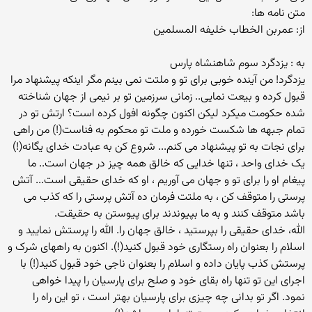
متن نامه ها:
از: عمربن الخطاب خلیفه المسلمین
به : یزدگرد سوم شاهنشاه پارس
یزدگرد! من آینده خوبی برای تو و ملتت نمی بینم مگر اینکه پیشنهاد مرا
قبول کرده و بیعت نمایی.. زمانی سرزمین تو بر نیمی از جهان شناخته
شده حکومت میکرد لیکن اکنون چگونه افول کرده است؟ ارتش تو در
تمام جبهه ها شکست خورده و ملت تو محکوم به فناست(!) من راهی
برای نجات به تو پیشنهاد می کنم... شروع کن به عبادت خدای یگانه(!)
یک خدای واحد ، تنها خدایی که خالق همه چیز در جهان است.. ما
پیغام او را برای تو و جهان می آوریم ، او که خدای حقیقی است... آتش
پرستی را متوقف کن ، به ملتت فرمان ده آتش پرستی را که کذب می
باشد متوقف کنند و به ما بپیوندند برای پیوستن به حقیقت.
الله، خدای حقیقی را بپرستید ، خالق جهان را. الله را پرستش نمایید و
اسلام را بعنوان راه رستگاری خود قبول کنید(!). اکنون به راههای شرک و
پرستش کذب پایان داده و اسلام را بعنوان ناجی خود قبول کنید(!) با
اجرای این تو تنها راه بقای خود و صلح برای پارسیان را پیدا خواهی
نمود. اگر تو بدانی چه چیزی برای پارسیان بهتر است ، تو این راه را