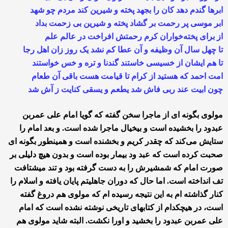
ابرها گندم دهد کان را بجهد پخته و شیرین کند مردم چو شهد
ابر موسی پر رحمت بر گشاد پخته و شیرین بی زحمت بداد
از برای پخته‌خواران کرم رحمتش افراخت در عالم علم
تا چهل سال آن وظیفه و آن عطا کم نشد یک روز زان اهل رجا
تا هم ایشان از خسیسی خاستند گندنا و تره و خس خواستند
امت احمد که هستید از کرام تا قیامت هست باقی آن طعام
چون ابیت عند ربی فاش شد یطعم و یسقی کنایت ز آش شد
مولوی بگونه ای از ماجرا سخن گفته که گویا امام علی عمربن
عبدود را بخشیده است و بیخیال ماجرا شده است. و بعد امام را
ستایش می‌کند که چقدر کریم و بخشنده است و همینطور بگونه ای
صحبت کرده است که عبد ود بیمار بوده است و بدون هیچ دلیلی بر
صورت امام که شمشیرش را به دست گرفته بود و تند میشتافت
تف انداخته است. اما حال که دوران جاهلیتم پایان یافته و اسلام را
کنار گذاشته ام به این نتیجه رسیده ام که مولوی هم دروغ گفته
است، در هیچکدام از کتابهای تاریخی نوشته نشده است که امام
علی عمربن عبدود را بخشید و اورا نکشت. البته شاید مولوی هم