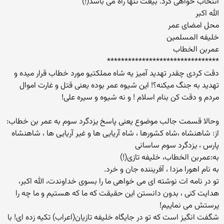
انتخاب خواهی کرد. بیعت تنها راه می باشد(!)
الله اکبر
محل امضای عمر
خلیفه المسلمین
عمربن الخطاب
********************************
دقت کردی چقدر تهدید آمیز یه شاه مملکتیو مورد خطاب قرار میده و
تهدید به جنگ میکنه؟! این شیوه عمر بوده یعنی قتل و غارت اموال
مردم و دقت کن بنام اسلام ! و نه شیوه و سیره علی!
وحالا قسمت جالب موضوع یعنی پاسخ یزدگرد سوم به عمر بن خطاب:
از: شاهنشاه ،شاه کشورها ، شاه آریایی ها و غیر آریایی ها ، شاهنشاه
پارس ، یزدگرد سوم ساسانی
به:عمربن الخطاب، خلیفه تازی(!)
به نام اهورا مزدا ، آفریننده جان و خرد.
تو در نامه ات نوشته ای می خواهی ما را بسوی خداوندت، الله اکبر،
هدایت کنی ، بدون دانستن این حقیقت که ما که هستیم و ما چه را
پرستش می نماییم!
شگفت انگیز است که تو در جایگاه خلیفه تازیان(اعراب) تکیه زده ای! با