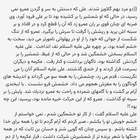
((دو مرد بهم گلاويز شدند. على كه دستش به سر و گردن عمرو نمى
رسيد، در حالى كه او شمشير را بر كشيده بود تا بر على فرود آورد، وى
ضربه اى چنان قوى بر ران عمرو زد كه آن را قطع كرد و در افتاد و بر
سينه اش پريد و ريشش را گرفت تا سرش را برگيرد. عمرو كه از ننگ
شكست از جوانى كه خود را از او در پهلوانى نامورتر مى ديد، سخت به
خشم آمده بود، بر چهره على عليه السلام تف انداخت . على عليه
السلام بسختى خشمگين شد و در حالى كه از غيظ، شمشير را بر
گردنش ‍ گذاشته بود، ناگهان برداشت و كنار رفت . عكرمه و ديگران
بسرعت فرار كردند و از خندق گذشتند. على عليه السلام آنان را مى
نگريست ، قدم مى زد، چشمش را به همه سو مى گرداند و انديشه هاى
گوناگون را به مغزش هجوم مى داد. خشمش فرو نشست . با لبخندى
آرام بر گشت و با گامهاى شمرده و راحت به عمرو نزديك شد. پايش را بر
سينه او گذاشت . عمرو كه از اين حركت خيره مانده بود، پرسيد: اين چه
بود؟!
على عليه السلام گفت : از كار تو خشمگين شدم ، نمى خواستم از
خشم خويش تو را بكشم ، صبر كردم كه آرام گردم تا تو را همه براى خدا
كشته باشم . و سپس چنان كه گويى شتر و حسان بن ثابت كه در همه
جنگها با شعر برنده تر از شمشيرش شركت داشت ، فرار عكرمه را از دم