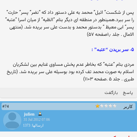
پس از شکست” ائیل” محمد به علی دستور داد که “نضر” پسر” حارث”
را سر ببرد.همینطور در منطقه ای دیگر بنام “الظیه” از میان اسرا “عتبه”
پسر” ابی معیظ ” بدستور محمد و بدست علی سر بریده شد. (منتهی
الامال . جلد ۱٫صفحه ۵۷)
۵- سر بریدن “عتبه” :
مردی بنام “عتبه” که بخاطر عدم پخش مساوی غنایم بین لشکریان
اسلام به صورت محمد تف کرده بود بوسیله علی سر بریده شد. (تاریخ
طبری . جلد ۵ .صفحه ۱۱۰۳)
پاسخ
بازگفت
#74
کاربر
julien
31 Jul 2012 07:06
ارسالها: 1373