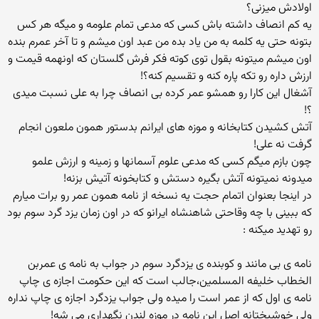
اولادش میزنی؟
یه کم انصاف داشته باش کسی که مدعی تمام علومه و میگه هر کس
بتونه حتی یه کلمه به من یاد بده من عبد اون میشم و تا آخر عمرم بنده
اون میشم میتونه بقول توی کوته فکر فرش گلستان که اونهمه قیمت و
ارزش داره رو تکه پاره کنه و تقسیم کنه؟!
آشغال این کارا رو همشو عمر کرده بی انصاف چرا به علی نسبت میدی
؟!
آتش کشیدن کتابخانه و موزه های ایرانم بدستور همون ملعون انجام
گرفت نه علی!
چون بازم میگم کسی که مدعی علوم آسمانها و زمینه و ارزش علمو
میدونه نمیتونه آتش بگیره دستش و کتابخونه آتیش بزنه!
در اینجا بعنوان اتمام حجت یه نسخه از نامه همون عمر رو برات میارم
که ببینی با چه وقاحتی شاهنشاه ایرانو که در اون زمان یزد گرد سوم بود
رو تهدید میکنه :
نامه ی بی مانند و کوبنده ی یزدگرد سوم در جواب به نامه ی عمربن
الخطاب خلیفه المسلمین،جالب است که این حکومت اجازه ی چاپ
نامه ی اول که از عمر است را میده ولی جواب یزدگرد اجازه ی چاپ نداره
ولی خوشبختانه اصل این نامه در موزه لندن نگهداری می شه!