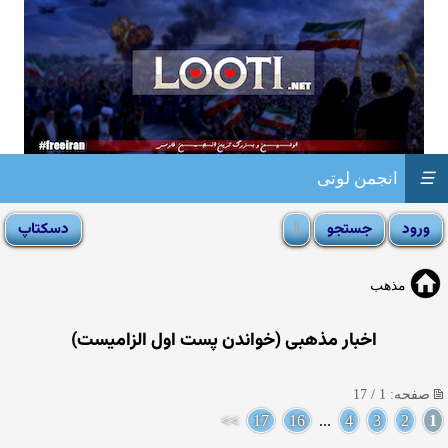
☰
انجمن لوتی
مذهب
اخبار مذهبی (خواندن پست اول الزامیست)
صفحه: 1 / 17
>>
17
16
...
4
3
2
1