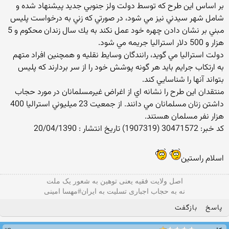
بر اساس اين طرح كه توسط دولت ولز جنوبي جديد پيشنهاد شده و
شامل شهر سيدني نيز مي شود، در صورتي كه زني به درخواست پليس
مبني بر نشان دادن چهره خود عمل نكند به يك سال زندان محكوم و 5
هزار و 500 دلار استراليا جريمه مي شود.
دولت استراليا مي گويد، رانندگان وسايط نقليه و همچنين افراد متهم
به ارتكاب جرايم بايد هر گونه پوشش خود را از سر بردارند كه پليس
بتواند آنها را شناسايي كند.
منتقدان اين طرح را نشانه اي از اغراض غيرمسلمانان در مورد حجاب
داشتن زنان مسلمانان مي دانند. از جمعيت 23 ميليوني استراليا 400
هزار نفر مسلمان هستند.
کد خبر: 30471572 (1907319) تاريخ انتشار : 20/04/1390
اسلام راستین
اصل ولایت فقیه یعنی‌ توهین به شعور یک ملت
نه به حجاب اجباری تسلیت به ایران#مهسا امینی
پاسخ
بازگفت