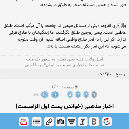
طور شده و همین مسئله منجر به طلاق می‌شود».
و[i][/i]ی افزود: «یکی از مسائل مهمی که جامعه با آن درگیر است، طلاق
عاطفی است. یعنی زوجین طلاق نگرفتند، اما زندگیشان با طلاق فرقی
ندارد. اگر این را به آمار طلاق واقعی اضافه کنیم، آن وقت متوجه
می‌شویم که این آمار نگران‌کننده هست یا نه».
اصل ولایت فقیه یعنی‌ توهین به شعور یک ملت
نه به حجاب اجباری تسلیت به ایران#مهسا امینی
پاسخ
بازگفت
صفحه: 1 / 17
>>
17
16
...
4
3
2
1
اخبار مذهبی (خواندن پست اول الزامیست)