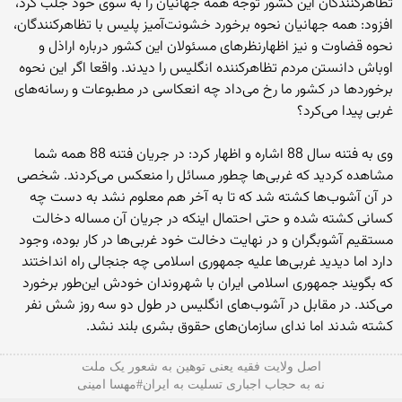
تظاهركنندگان این كشور توجه همه جهانیان را به سوی خود جلب كرد،
افزود: همه جهانیان نحوه برخورد خشونت‌آمیز پلیس با تظاهر‌كنندگان،
نحوه قضاوت و نیز اظهارنظرهای مسئولان این كشور درباره اراذل و
اوباش دانستن مردم تظاهركننده انگلیس را دیدند. واقعا اگر این نحوه
برخوردها در كشور ما رخ می‌داد چه انعكاسی در مطبوعات و رسانه‌های
غربی پیدا می‌كرد؟
وی به فتنه سال 88 اشاره و اظهار كرد: در جریان فتنه 88 همه شما
مشاهده كردید كه غربی‌ها چطور مسائل را منعكس می‌كردند. شخصی
در آن آشوب‌ها كشته شد كه تا به آخر هم معلوم نشد به دست چه
كسانی كشته شده و حتی احتمال اینكه در جریان آن مساله دخالت
مستقیم آشوبگران و در نهایت دخالت خود غربی‌ها در كار بوده، وجود
دارد اما دیدید غربی‌ها علیه جمهوری اسلامی چه جنجالی راه انداختند
كه بگویند جمهوری اسلامی ایران با شهروندان خودش این‌طور برخورد
می‌كند. در مقابل در آشوب‌های انگلیس در طول دو سه روز شش نفر
كشته شدند اما ندای سازمان‌های حقوق بشری بلند نشد.
اصل ولایت فقیه یعنی‌ توهین به شعور یک ملت
نه به حجاب اجباری تسلیت به ایران#مهسا امینی