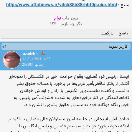
منبع :
http://www.aftabnews.ir/vdcb85b88rhbf0p.uiur.html
چون مات
توام
دگر چه بازم ...!!؟!
پاسخ
بازگفت
#4
کاربر نمونه
azadehh
18 Aug 2011 14:37
ارسالها: 263803
ایسنا :‌ رئیس قوه قضاییه وقوع حوادث اخیر در انگلستان را نمونه‌ای
آشكار از رفتار تناقض‌آمیز غربی‌ها در برخورد با مساله حقوق بشر
دانست و گفت: نخست‌وزیر انگلیس با اراذل و اوباش خواندن
تظاهر‌كنندگان در كنار برخوردهای به شدت خشونت‌آمیز پلیس، به
خوبی نگاه دوگانه خود به مسایل حقوق بشری را نشان داد.
صادق آملی لاریجانی در جلسه امروز مسئولان عالی قضایی با تاكید بر
اینكه نحوه برخورد دولت و سیستم قضایی و پلیس انگلیس با