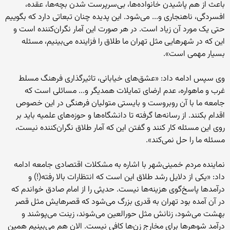
باعث از هم پاشیدن خانواده‌ها، بی‌سرپرست شدن بچه‌ها، عقده،
افسردگی، ناهنجاری و... می‌‌شود. این پدیده چنان تبعاتی دارد که بگوییم
حتی یک مورد آن زیاد است. در هر صورت این آمار نگران‌کننده است و
این که در شهرهایی مثل تهران ما طلاق را فزاینده می‌بینیم، مسئله
بسیار مهمی است».
وی سپس ادامه داد: «عشق‌های خیابانی، تاثیرگذاری فرهنگ مسلط
غرب و ماهواره، عدم ارضای تمایلات همدیگر و... مسائلی است که
جامعه ما با آن روبروست و بایستی متولیان فرهنگی در این خصوص
اقدام بکنند. از رسانه‌ها گرفته تا دانشگاه‌ها و حوزه‌های علمیه باید بر
روی این مسئله کار کنند و گفتن این که آمار طلاق نگران‌کننده نیست،
مسئله ما را حل نمی‌کند».
نماینده مردم خمینی‌شهر با اشاره به مشکلات اقتصادی جامعه ادامه
داد: «یکی از دلایل رشد طلاق این است که انتظارات بالا رفته(!) و
درآمدها پاسخ‌گوی هزینه‌ها نیست. حدیثی را از امام صادق خواندم که
در آن آمده بود تهران به قدری بزرگ می‌شود که قصرهایش مثل قصر
بهشت می‌شود، زنانش مثل حورالعین می‌شوند، زینت می‌پوشند و
درآمد شوهرها برای مخارج زن‌ها کافی نیست. الان هم می‌بینیم همین