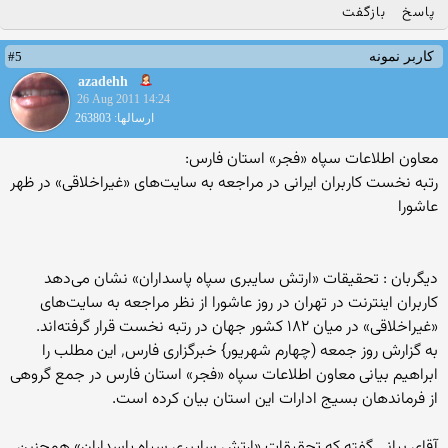
پاسخ
بازگفت
#5
کاربر نمونه
azadehh
26 Aug 2011 14:24
ارسالها: 263803
معاون اطلاعات سپاه «فجر» استان فارس:
رتبه نخست کاربران ایرانی در مراجعه به سایت‌های «غیراخلاقی» در ظهر
عاشورا
دیگربان : تحقیقات «ارتش سایبری سپاه پاسداران» نشان می‌دهد
کاربران اینترنت در تهران در روز عاشورا از نظر مراجعه به سایت‌های
«غیراخلاقی» در میان ۱۸۲ کشور جهان در رتبه نخست قرار گرفته‌اند.
به گزارش روز جمعه (چهارم شهریور} خبرگزاری فارس٬ این مطلب را
ابراهیم بیانی معاون اطلاعات سپاه «فجر» استان فارس در جمع گروهی
از فرماندهان بسیج ادارات این استان بیان کرده است.
آقای بیانی گفته که تحقیقات «ارتش سایبری سپاه پاسداران» همچنین