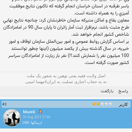
ياسر طرقبه در استان خراسان انجام گرفته که تاکنون نتايج موفقيت
آميزي را به همراه داشته است.
معاون بقاع و اماکن متبرکه سازمان خاطرنشان کرد: چنانچه نتايج نهايي
طرح مثبت باشد، نرم‌افزار ثبت آمار زائران تا پايان سال 90 در امامزادگان
شاخص کشور انجام خواهد شد.
بر اساس گزارش روابط عمومي و امور بين‌الملل سازمان اوقاف و امور
خيريه، در سال گذشته بيش از يکصد ميليون (اینها چطور توانستند
100 میلیون نفر را شمارش کنند؟!) نفر بار زيارت از امامزادگان سراسر
کشور صورت گرفته است.
اصل ولایت فقیه یعنی‌ توهین به شعور یک ملت
نه به حجاب اجباری تسلیت به ایران#مهسا امینی
پاسخ
بازگفت
#3
کاربر
hhastii
16 Aug 2011 17:44
ارسالها: 2466