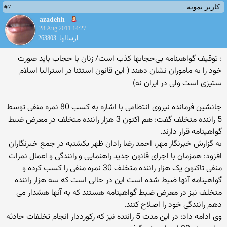
#7
کاربر نمونه
azadehh
28 Aug 2011 14:27
ارسالها: 263803
: توقیف گواهینامه بی‌حجابها کذب است/ زنان با حجاب باید صورت
خود را به ماموران نشان دهند ( این قانون استثنا در استرالیا اسلام
ستیزی است ولی در ایران نه)
جانشین فرمانده نیروی انتظامی با اشاره به کسب 80 نمره منفی توسط
5 راننده متخلف گفت: هم اکنون 3 هزار راننده متخلف در معرض ضبط
گواهینامه قرار دارند.
به گزارش خبرنگار مهر، احمد رضا رادان ظهر یکشنبه در جمع خبرنگاران
افزود: همزمان با اجرای قانون جدید راهنمایی و رانندگی و اعمال نمرات
منفی تاکنون یک هزار راننده متخلف 30 نمره منفی را کسب کرده و
گواهینامه آنها ضبط شده است این در حالی است که سه هزار راننده
متخلف نیز در معرض ضبط گواهینامه هستند که به آنها هشدار می
دهم رانندگی خود را اصلاح کنند.
وی ادامه داد: در این مدت 5 راننده نیز که رکورددار انجام تخلفات حادثه