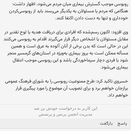
روبوسی موجب گسترش بيماری ميان مردم می‌شود، اظهار داشت:
هنگامی كه مردم يا مسئولان به يكديگر می‌رسند بايد از روبوسی‌كردن
خودداری و تنها به دست دادن اكتفا كنند.
وی افزود: اكنون رسم‌شده كه افرادی برای دريافت هديه يا لوح تقدير در
مقابل مسئولان يا اشخاص ديگر قرار می‌گيرند اقدام به روبوسی می‌كنند
اين در حالی است كه بدن برخی از آنان آلوده به عرق است و همين
مسأله ممكن است به بروز بيماری به‌ويژه در استان‌های گرمسير منجر
شود يا فردی دچار سرماخوردگی باشد و اين روبوسی موجب انتقال
بيماری می‌شود.
خسروی تاكيد كرد: طرح ممنوعيت روبوسی را به شورای فرهنگ عمومی
برازجان خواهم برد و برای تصويب آن موضوع را مورد پيگيری قرار
خواهم داد.
این كاربر به درخواست خودش بن شد
مدیریت انجمن پرنس و پرنسس
پاسخ
بازگفت