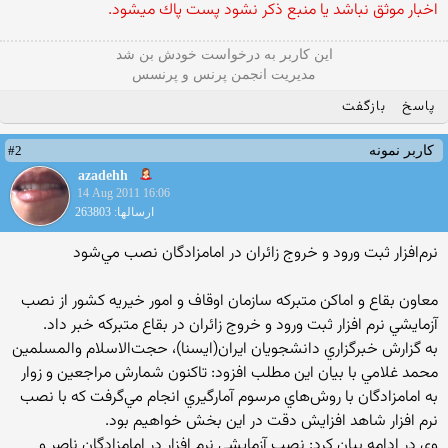
اخبار موثق نباشد یا منبع ذكر نشود پست پاك میشود.
این كاربر به درخواست خودش بن شد
مدیریت انجمن پرنس و پرنسس
پاسخ
بازگفت
#2
کاربر نمونه
azadehh
14 Aug 2011 16:06
ارسالها: 263803
نرم‌افزار ثبت ورود و خروج زائران در امامزادگان نصب مي‌شود
معاون بقاع و اماکن متبرکه سازمان اوقاف و امور خيريه کشور از نصب
آزمايشي نرم افزار ثبت ورود و خروج زائران در بقاع متبرکه خبر داد.
به گزارش خبرگزاري دانشجويان ايران(ايسنا)، حجت‌الاسلام والمسلمين
محمد غلامي با بيان اين مطلب افزود: تاکنون شمارش مراجعين و زوار
به امامزادگان با روش‌هاي مرسوم آمارگيري انجام مي‌گرفت که با نصب
نرم افزار شاهد افزايش دقت در اين بخش خواهيم بود.
وي در ادامه بيان کرد: نصب آزمايشي نرم افزار در امامزادگان ناصر و