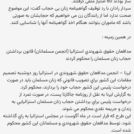
ساز بودند 80 امتیاز منفی گرفتند.
سردار رادان با رد توقیف گواهینامه زنان بی حجاب گفت: این موضوع
صحت ندارد اما از رانندگان زن می خواهیم که حجابشان به صورتی
باشد که ماموران بتوانند هنگام اخذ گواهینامه آنها را شناسایی کنند.
در همین زمینه :
مدافعان حقوق شهروندي استراليا (انجمن مسلمانان) قانون برداشتن
حجاب زنان مسلمان را محكوم كردند
ایرنا – انجمن مدافعان حقوق شهروندي در استراليا روز دوشنبه تصميم
مقامات اين كشور براي تصويب قانوني كه زنان مسلمان بايد در صورت
درخواست پليس اين كشور حجاب خود را بردارند، محكوم كرد.
به گزارش ايرنا به نقل از روزنامه جاكارتا پست، در صورت تمرد از
درخواست پليس براي برداشتن حجاب زنان مسلمان استراليايي به
زندان و جريمه نقدي محكوم مي شوند.
اين طرح كه قرار است در ماه آگوست در مجلس استراليا به راي گذاشته
شود، توسط مدافعان حقوق شهروندي و مسلمانان اين كشور محكوم
شده است.