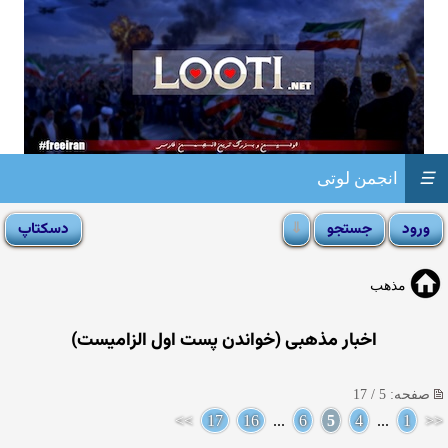
☰
انجمن لوتی
مذهب
اخبار مذهبی (خواندن پست اول الزامیست)
صفحه: 5 / 17
>>
17
16
...
6
5
4
...
1
<<