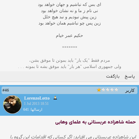
ای بس که نباشیم و جهان خواهد بود
نی نام ز ما و نه نشان خواهد بود
زین پیش نبودیم و نبد هیچ خلل
زین پس چو نباشیم همان خواهد بود
حکیم عمر خیام
*******
مردم فقط "یک بار" بايد بمونن تا موفق بشن،
ولى جمهوری اسلامی "هر بار" باید موفق بشه تا بمونه . . .
پاسخ
بازگفت
#46
کاربر
LorenzoLotto
1 Jul 2013 18:51
ارسالها: 641
حمله شاهزاده عربستانی به علمای وهابی
این شاهزاده عربستانی می افزاید: اگر کسانی که اقدامات این گروه را