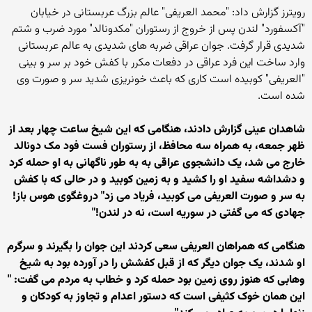
رویترز گزارش داد: "محمد العریفی" عالم بزرگ عربستانی در خیابان
"آکسفورد" لندن پس از خروج از رستوران "مکدونالد" مورد ضرب و شتم
شدیدی قرار گرفت. جوان عراقی ضربه های شدیدی به عالم عربستانی
وارد ساخت این فرد عراقی در دفعات مکرر با کفش خود بر سر و بینی
"العریفی" کوبیده است کاری که باعث خونریزی شدید سر و صورت وی
شده است.
شاهدان عینی گزارش دادند، هنگامی که این شیخ ساعت چهار بعد از
ظهر جمعه، به همراه سه محافظ، از رستوران فست فود مک دونالد
خارج می شد، یک دانشجوی عراقی به به طور ناگهانی به او حمله کرد
و دشداشه سفید او را کشید و به زمین کوبید و در حالی که با کفش
به سر و صورت العریفی می کوبید، فریاد می زد" دروغگوی هوس باز!
جهادی که می گفتی در سوریه است، نه در لندن!"
هنگامی که همراهان العریفی سعی کردند این جوان را بگیرند و سرگرم
او شدند، یک جوان دیگر که از قبل کفشش را در آورده بود به شیخ
وهابی که هنوز روی زمین بود حمله کرد و خطاب به مردم می گفت: "
این همان خوک کثیفی است که دستور اعدام و تجاوز به کودکان و