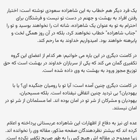
یک فرد دیگر هم خطاب به این شاهزاده سعودی نوشته است: اختیار
رفتن افراد به بهشت و جهنم در دست تو نیست و فرشتگان برای
احترام به تو به عنوان یک شاهزاده، شانه ات را نخواهند بوسید و تو را
"جناب شاهزاده" خطاب نخواهند کرد، بلکه در آن روز همگی لخت و
پابرهنه خواهند بود. امیدواریم خداوند به ما رحم کند.
در کامنت دیگری در این باره می خوانیم: هر کدام از اعضای این گروه
تکفیری گمان می کند که یکی از سربازان خداوند در بهشت است که حق
توزیع مجوز ورود به بهشت به وی داده شده است.
در کامنت دیگری چنین آمده است: آیا تو با رومیان جنگیده ای؟ یا با
یهودیان؟ بی تردید چنین اتفاقی نیفتاده است. بلکه مسیحیان،
یهودیان و مشرکان از شر تو در امان بوده اند. اما مسلمانان از شر تو در
امان نیستند.
عده ای نیز به دفاع از اظهارات این شاهزاده عربستانی پرداخته و اعلام
کرده اند که بیشتر نظردهندگان صفحه مذکور، مقاله وی را نخوانده اند.
زیرا ممدوح در مقاله اش هیچ کس را به طور صریح تکفیر نکرده است.