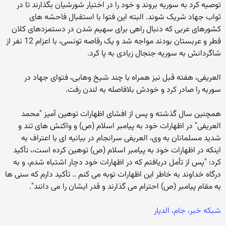
توصیه کرد به سوریه بروند و خود را در اختیار شورشیان بگذارند تا در
ثواب جهاد شریک شوند. البته این فتوا با استقبال فاحشه های
کشورهای عربی که دنبال راهی برای سهیم شدن در دستمزدهای کلان
قطر و عربستان بودند مواجه شد و یک رقاصه تونسی، با اعزام 12 نفر از
شاگردانش به سوریه جنجال زیادی به پا کرد.
العریفی، هفته قبل نیز همراه با چند شیخ وهابی، فتوای جهاد در
سوریه را صادر کرد و خودش بلافاصله به لندن رفت.
همچنین سال گذشته و پس از افشای اظهارات توهین آمیز "محمد
العریفی" در اظهارات خود به پیامبر اسلام (ص) و واکنش های تند و
شدید مسلمانان به وی، العریفی سرانجام در بیانیه ای با اعتراف به
اینکه در اظهارات خود به پیامبر اسلام (ص) توهین کرده است،، تأکید
کرد: "پس از تأمل دریافتم که در اظهارات خود دچار اشتباه شدم، و به
درگاه خداوند به خاطر این اظهارات توبه می کنم .. تأکید دارم که سنی ها
به مقام پیامبر (ص) احترام می گذارند و قدر ایشان را می دانند".
شبکه خبر، جام، الدیار