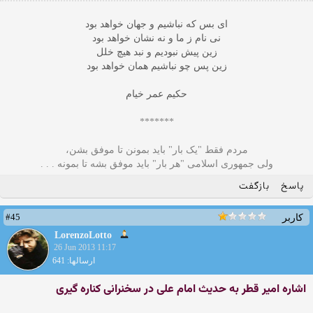
ای بس که نباشیم و جهان خواهد بود
نی نام ز ما و نه نشان خواهد بود
زین پیش نبودیم و نبد هیچ خلل
زین پس چو نباشیم همان خواهد بود
حکیم عمر خیام
*******
مردم فقط "یک بار" بايد بمونن تا موفق بشن،
ولى جمهوری اسلامی "هر بار" باید موفق بشه تا بمونه . . .
پاسخ
بازگفت
#45
کاربر
LorenzoLotto
26 Jun 2013 11:17
ارسالها: 641
اشاره امیر قطر به حدیث امام علی در سخنرانی کناره گیری