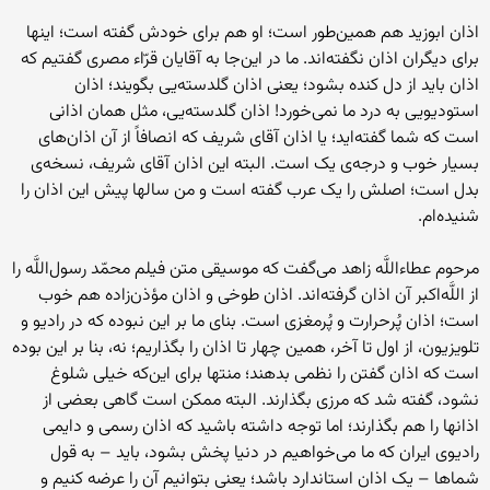
اذان ابوزید هم همین‌طور است؛ او هم براى خودش گفته است؛ اینها
براى دیگران اذان نگفته‌اند. ما در این‌جا به آقایان قرّاء مصرى گفتیم که
اذان باید از دل کنده بشود؛ یعنى اذان گلدسته‌یى بگویند؛ اذان
استودیویى به درد ما نمى‌خورد! اذان گلدسته‌یى، مثل همان اذانى
است که شما گفته‌اید؛ یا اذان آقاى شریف که انصافاً از آن اذان‌هاى
بسیار خوب و درجه‌ى یک است. البته این اذان آقاى شریف، نسخه‌ى
بدل است؛ اصلش را یک عرب گفته است و من سالها پیش این اذان را
شنیده‌ام.
مرحوم عطاءاللَّه زاهد مى‌گفت که موسیقى متن فیلم محمّد رسول‌اللَّه را
از اللَّه‌اکبر آن اذان گرفته‌اند. اذان طوخى و اذان مؤذن‌زاده هم خوب
است؛ اذان پُرحرارت و پُرمغزى است. بناى ما بر این نبوده که در رادیو و
تلویزیون، از اول تا آخر، همین چهار تا اذان را بگذاریم؛ نه، بنا بر این بوده
است که اذان گفتن را نظمى بدهند؛ منتها براى این‌که خیلى شلوغ
نشود، گفته شد که مرزى بگذارند. البته ممکن است گاهى بعضى از
اذانها را هم بگذارند؛ اما توجه داشته باشید که اذان رسمى و دایمى
رادیوى ایران که ما مى‌خواهیم در دنیا پخش بشود، باید – به قول
شماها – یک اذان استاندارد باشد؛ یعنى بتوانیم آن را عرضه کنیم و