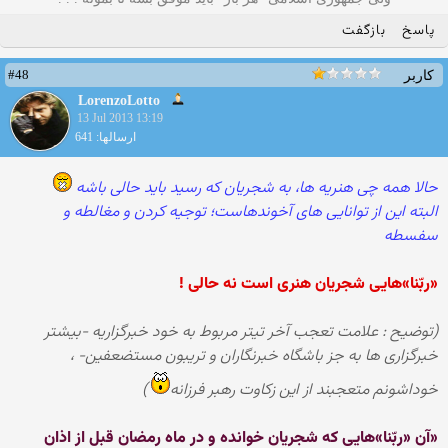
پاسخ
بازگفت
#48
کاربر
LorenzoLotto
13 Jul 2013 13:19
ارسالها: 641
حالا همه چی هنریه ها، به شجریان که رسید باید حالی باشه
البته این از توانایی های آخوندهاست؛ توجیه کردن و مغالطه و
سفسطه
«ربّنا»هایى شجریان هنری است نه حالی !
(توضیح : علامت تعجب آخر تیتر مربوط به خود خبرگزاریه -بیشتر
خبرگزاری ها به جز باشگاه خبرنگاران و تریبون مستضعفین- ،
خوداشونم متعجبند از این زکاوت رهبر فرزانه
)
«آن «ربّنا»هایى که شجریان خوانده و در ماه رمضان قبل از اذان