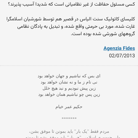
کسی مسئول حفاظت از غیر نظامیانی است که شدیدا آسیب پذیرند؟
کلیسای کاتولیک سنت الیاس در قصیر هم توسط شورشیان اسلامگرا
غارت شده، مورد بی حرمتی واقع شده، و تبدیل به پادگان نظامی
گروههای شورشی شده بوده است.
Agenzia Fides
02/07/2013
ای بس که نباشیم و جهان خواهد بود
نی نام ز ما و نه نشان خواهد بود
زین پیش نبودیم و نبد هیچ خلل
زین پس چو نباشیم همان خواهد بود
حکیم عمر خیام
*******
مردم فقط "یک بار" بايد بمونن تا موفق بشن،
ولى جمهوری اسلامی "هر بار" باید موفق بشه تا بمونه . . .