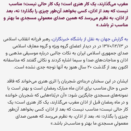
مغرب مى‌گذارند، یک کار هنرى است؛ یک کار حالى نیست؛ مناسب
نیست که بعد از اذان، کسى بخواهد آن‌طور چیزى را بگذارد؛ نه، بعد
از اذان، به نظرم مى‌رسد که همین صداى معمولىِ مسجدىِ ما بهتر و
مناسب تر باشد.»
به گزارش جهان به نقل از باشگاه خبرنگاران
، رهبر فرزانه انقلاب اسلامی
در ۱۳۷۰/۱۲/۱۳ در در دیدار اعضاى گروه ویژه و گروه معارف اسلامى
صداى جمهورى اسلامى ایران‌ به نکات جالبی درباره موسیقی مذهبی و
اذان و مناجات‌های صدا و سیما اشاره کردند و نکاتی گفتند که متاسفانه
اکنون بعد از گذشت ۲۰ سال هنوز به آنها توجه جدی نشده است.
ایشان در این سخنان «ربنا»ی شجریان را اثری هنری می‌خواند که فاقد
حس و حال مناسب برای اذان ماه مبارک رمضان است و بهتر است با
نمونه‌های مسجدی جایگزین شود: «آن «ربّنا»هایى که شجریان خوانده
و در ماه رمضان قبل از اذان مغرب مى‌گذارند، یک کار هنرى است؛ یک
کار حالى نیست؛ مناسب نیست که بعد از اذان، کسى بخواهد آن‌طور
چیزى را بگذارد؛ نه، بعد از اذان، به نظرم مى‌رسد که همین صداى
معمولىِ مسجدىِ ما بهتر و مناسب‌تر باشد.»