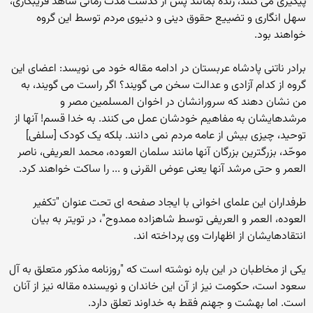
پیگیری می کنند، زنده بمانند پس از گذشت مدت زمانی شاهد فریبکاری،
سهل انگاری و تضییع حقوق دینی و دنیوی مردم توسط این گروه
خواهند بود.
برادر ناتنی پادشاه عربستان در ادامه مقاله خود می نویسد: اعضای این
گروه از کدام آزادی و عدالت سخن می گویند؟ اگر راست می گویند، به
من نشان دهند که سرورانشان در اخوان المسلمین مصر و
مرشدهایشان به مفاهیم خودشان عمل می کنند. به خدا قسم! آنها از
توحید، چیزی بیش از عامه مردم نمی دانند. بلکه یک کودک [سلفی]
موحّد، بزرگترین بزرگان آنها مانند سلمان العوده، محمد العریفی، ناصر
العمر و حتی مرشد آنها یعنی عوض القرنی و ... را ساکت خواهند کرد.
طرفداران این علمای اخوانی با ایجاد صفحه ای تحت عنوان "تکفیر
العوده، العمر و العریفی توسط شاهزاده ممدوح"، در تویتر به بیان
انتقادهایشان از اظهارات وی پرداخته اند.
یکی از مخاطبان در این باره نوشته است که "روزنامه مذکور متعلق به آل
سعود است، حکومت نیز از آن این خاندان و نویسنده مقاله نیز از آنان
است. اما بهشت و جهنم فقط به خداوند تعلق دارد.