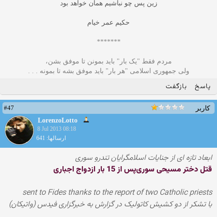
زین پس چو نباشیم همان خواهد بود
حکیم عمر خیام
*******
مردم فقط "یک بار" بايد بمونن تا موفق بشن،
ولى جمهوری اسلامی "هر بار" باید موفق بشه تا بمونه . . .
پاسخ
بازگفت
#47
کاربر
LorenzoLotto
8 Jul 2013 08:18
ارسالها: 641
ابعاد تازه ای از جنایات اسلامگرایان تندرو سوری
قتل دختر مسیحی سوری‌پس از 15 بار ازدواج اجباری
sent to Fides thanks to the report of two Catholic priests
با تشکر از دو کشیش کاتولیک در گزارش به خبرگزاری فیدس (واتیکان)