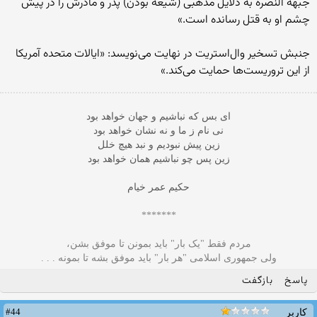
جبهه النصره به دلایل مذهبی (شیعه بودن) پدر و مادرش را در پیش
چشم او به قتل رسانده است.»
جنبش تسخیر وال‌استریت در نهایت می‌نویسد: «ایالات متحده آمریکا
از این تروریست‌ها حمایت می‌کند.»
ای بس که نباشیم و جهان خواهد بود
نی نام ز ما و نه نشان خواهد بود
زین پیش نبودیم و نبد هیچ خلل
زین پس چو نباشیم همان خواهد بود
حکیم عمر خیام
*******
مردم فقط "یک بار" بايد بمونن تا موفق بشن،
ولى جمهوری اسلامی "هر بار" باید موفق بشه تا بمونه . . .
پاسخ
بازگفت
#44
کاربر