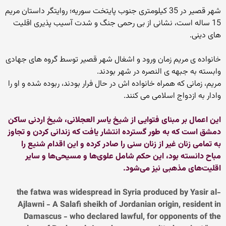
شهر قصیر در 35 کیلومتری جنوب پایتخت سوریه؛ روایتگر داستان مریم
15 ساله است، نشانی از بی رحمی جنگ و شدت آسیب پذیری اقلیت
های دینی.
خانواده ی مریم زمان ورود و اشغال شهر قصیر توسط گروه های جهادی
وابسته به جبهه ی النصره در شهر بودند.
مریم، زمانی که همراه خانواده اش در حال فرار بودند، ربوده شده و او را
وادار به ازدواج اسلامی می کنند.
این اعمال بر مبنای فتوایی از شیخ یاسر العجلانی، شیخ اردنی ساکن
دمشق است که به طور گسترده انتشار یافت که زندانی کردن و تجاوز
به تمامی زنان غیر از زنان سنی را صادر کرده و این اقدام شنیع را
مباح دانسته بود، این حکم شامل علوی‌ها و مسیحی‌ها و سایر
اقلیت‌های مذهبی نیز می‌شود.
the fatwa was widespread in Syria produced by Yasir al-
Ajlawni - A Salafi sheikh of Jordanian origin, resident in
Damascus - who declared lawful, for opponents of the