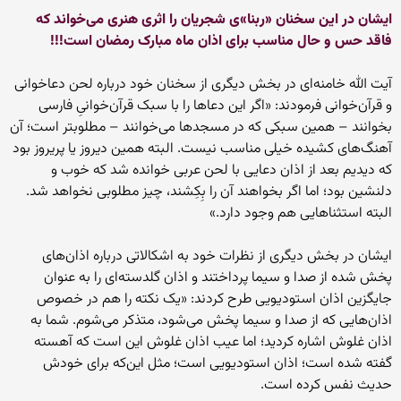
ایشان در این سخنان «ربنا»ی شجریان را اثری هنری می‌خواند که
فاقد حس و حال مناسب برای اذان ماه مبارک رمضان است!!!
آیت الله خامنه‌ای در بخش دیگری از سخنان خود درباره لحن دعاخوانی
و قرآن‌خوانی فرمودند: «اگر این دعاها را با سبک قرآن‌خوانىِ فارسى
بخوانند – همین سبکى که در مسجدها مى‌خوانند – مطلوبتر است؛ آن
آهنگ‌هاى کشیده خیلى مناسب نیست. البته همین دیروز یا پریروز بود
که دیدیم بعد از اذان دعایى با لحن عربى خوانده شد که خوب و
دلنشین بود؛ اما اگر بخواهند آن را بِکِشند، چیز مطلوبى نخواهد شد.
البته استثناهایى هم وجود دارد.»
ایشان در بخش دیگری از نظرات خود به اشکالاتی درباره اذان‌های
پخش شده از صدا و سیما پرداختند و اذان گلدسته‌ای را به عنوان
جایگزین اذان استودیویی طرح کردند: «یک نکته را هم در خصوص
اذان‌هایى که از صدا و سیما پخش مى‌شود، متذکر مى‌شوم. شما به
اذان غلوش اشاره کردید؛ اما عیب اذان غلوش این است که آهسته
گفته شده است؛ اذان استودیویى است؛ مثل این‌که براى خودش
حدیث نفس کرده است.