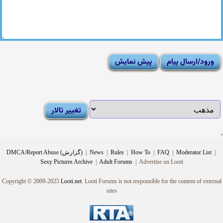
|
Moderator List
|
FAQ
|
How To
|
Rules
|
News
|
DMCA/Report Abuse (گزارش)
Sexy Pictures Archive
|
Adult Forums
|
Advertise on Looti
Copyright © 2009-2025
Looti.net
. Looti Forums is not responsible for the content of external
sites