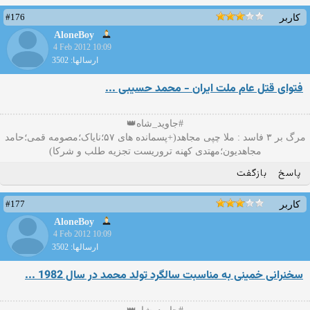
#176
کاربر
AloneBoy
4 Feb 2012 10:09
ارسالها: 3502
فتوای قتل عام ملت ایران - محمد حسیبی ...
#جاوید_شاه👑
مرگ بر ۳ فاسد : ملا چپی مجاهد(+پسمانده های ۵۷؛نایاک؛مصومه قمی؛حامد
مجاهدیون؛مهتدی کهنه تروریست تجزیه طلب و شرکا)
پاسخ
بازگفت
#177
کاربر
AloneBoy
4 Feb 2012 10:09
ارسالها: 3502
سخنرانی خمینی به مناسبت سالگرد تولد محمد در سال 1982‏ ...