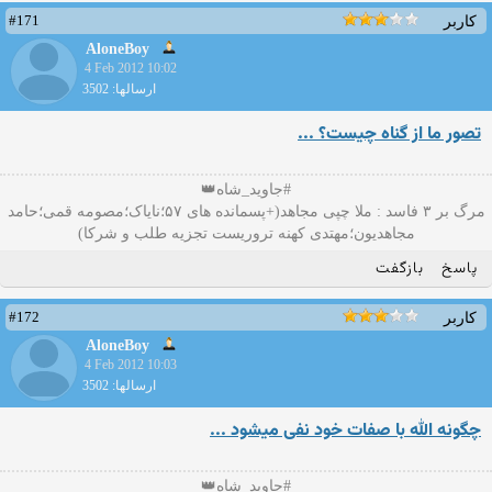
#171
کاربر
AloneBoy
4 Feb 2012 10:02
ارسالها: 3502
تصور ما از گناه چیست؟ ...
#جاوید_شاه👑
مرگ بر ۳ فاسد : ملا چپی مجاهد(+پسمانده های ۵۷؛نایاک؛مصومه قمی؛حامد
مجاهدیون؛مهتدی کهنه تروریست تجزیه طلب و شرکا)
پاسخ
بازگفت
#172
کاربر
AloneBoy
4 Feb 2012 10:03
ارسالها: 3502
چگونه الله با صفات خود نفی ميشود ...
#جاوید_شاه👑