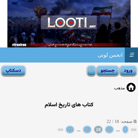
☰
انجمن لوتی
مذهب
کتاب های تاریخ اسلام
صفحه: 18 / 22
>>
22
...
19
18
17
...
1
<<