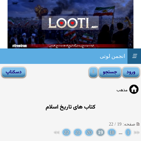
☰
انجمن لوتی
مذهب
کتاب های تاریخ اسلام
صفحه: 19 / 22
>>
22
21
20
19
18
...
1
<<