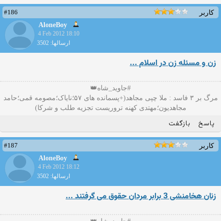
#186
کاربر
AloneBoy
4 Feb 2012 18:10
ارسالها: 3502
زن و مسئله زن در اسلام ...
#جاوید_شاه👑
مرگ بر ۳ فاسد : ملا چپی مجاهد(+پسمانده های ۵۷؛نایاک؛مصومه قمی؛حامد
مجاهدیون؛مهتدی کهنه تروریست تجزیه طلب و شرکا)
پاسخ
بازگفت
#187
کاربر
AloneBoy
4 Feb 2012 18:12
ارسالها: 3502
زنان هخامنشی 3 برابر مردان حقوق می گرفتند ...