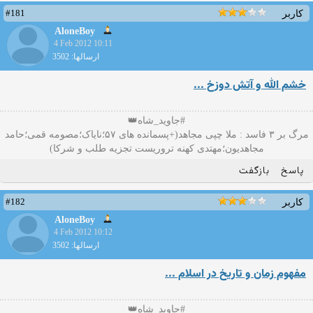
#181
کاربر
AloneBoy
4 Feb 2012 10:11
ارسالها: 3502
خشم الله و آتش دوزخ ...
#جاوید_شاه👑
مرگ بر ۳ فاسد : ملا چپی مجاهد(+پسمانده های ۵۷؛نایاک؛مصومه قمی؛حامد
مجاهدیون؛مهتدی کهنه تروریست تجزیه طلب و شرکا)
پاسخ
بازگفت
#182
کاربر
AloneBoy
4 Feb 2012 10:12
ارسالها: 3502
مفهوم زمان و تاریخ در اسلام ...
#جاوید_شاه👑