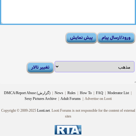
|
Moderator List
|
FAQ
|
How To
|
Rules
|
News
|
DMCA/Report Abuse (گزارش)
Sexy Pictures Archive
|
Adult Forums
|
Advertise on Looti
Copyright © 2009-2025
Looti.net
. Looti Forums is not responsible for the content of external
sites