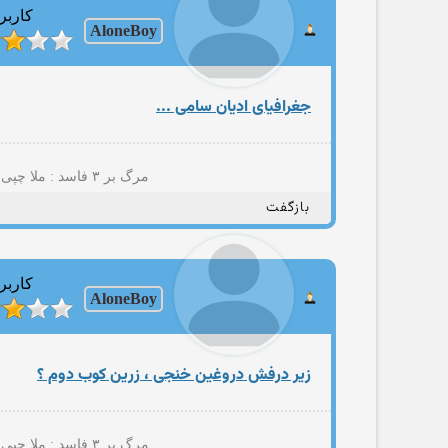
کاربر
AloneBoy
جغرافيای اديان سامی ...
مرگ بر ۳ فاسد : ملا چپی مجاهد(+پسمانده های ۵۷؛نایاک؛مصومه قمی؛حامد مجاهدیون؛مهتدی کهنه تروریست تجزیه طلب و شرکا)
بازگفت
کاربر
AloneBoy
زیر درفش دروغین خنجی ، زرین کوب دوم ؟
مرگ بر ۳ فاسد : ملا چپی مجاهد(+پسمانده های ۵۷؛نایاک؛مصومه قمی؛حامد مجاهدیون؛مهتدی کهنه تروریست تجزیه طلب و شرکا)