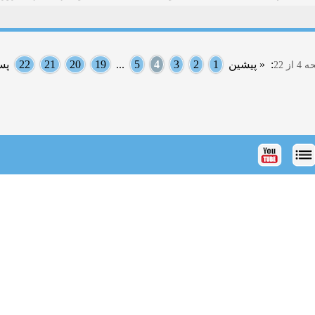
:
« پیشین
1
2
3
4
5
...
19
20
21
22
پس
ز 22