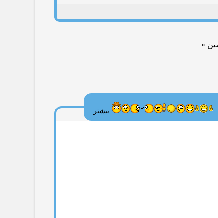
ین »
بیشتر...