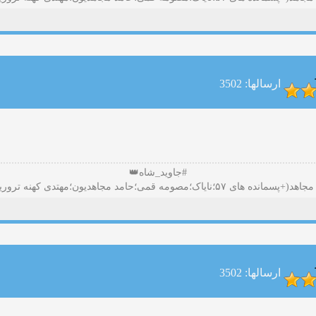
ارسالها: 3502
#جاوید_شاه👑
ارسالها: 3502