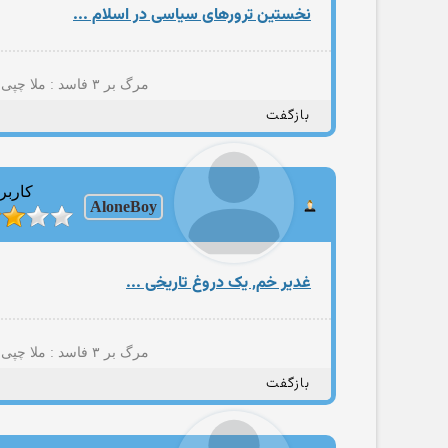
نخستین ترورهای سیاسی در اسلام ...
مرگ بر ۳ فاسد : ملا چپی مجاهد(+پسمانده های ۵۷؛نایاک؛مصومه قمی؛حامد مجاهدیون؛مهتدی کهنه تروریست تجزیه طلب و شرکا)
بازگفت
کاربر
AloneBoy
غدير خم, يک دروغ تاريخی ...
مرگ بر ۳ فاسد : ملا چپی مجاهد(+پسمانده های ۵۷؛نایاک؛مصومه قمی؛حامد مجاهدیون؛مهتدی کهنه تروریست تجزیه طلب و شرکا)
بازگفت