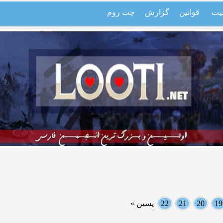
یت
قوانین
گزارش
چت روم
19
20
21
22
پسین »