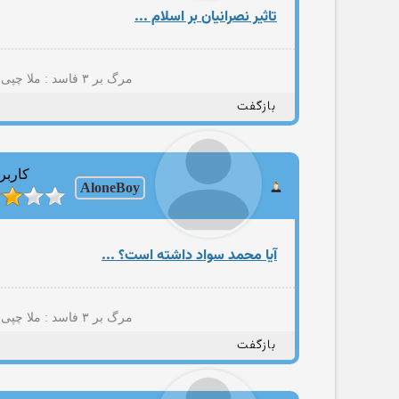
تاثیر نصرانیان بر اسلام ...
مرگ بر ۳ فاسد : ملا چپی مجاهد(+پسمانده های ۵۷؛نایاک؛مصومه قمی؛حامد مجاهدیون؛مهتدی کهنه تروریست تجزیه طلب و شرکا)
بازگفت
کاربر
AloneBoy
آيا محمد سواد داشته است؟ ...
مرگ بر ۳ فاسد : ملا چپی مجاهد(+پسمانده های ۵۷؛نایاک؛مصومه قمی؛حامد مجاهدیون؛مهتدی کهنه تروریست تجزیه طلب و شرکا)
بازگفت