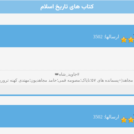
کتاب های تاریخ اسلام
ارسالها: 3502
#جاوید_شاه👑
ارسالها: 3502