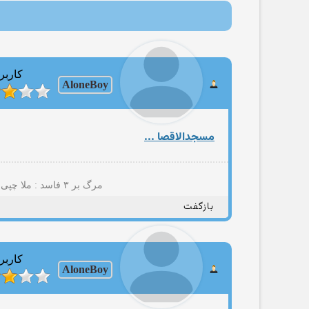
کاربر
AloneBoy
مسجدالاقصا ...
مرگ بر ۳ فاسد : ملا چپی مجاهد(+پسمانده های ۵۷؛نایاک؛مصومه قمی؛حامد مجاهدیون؛مهتدی کهنه تروریست تجزیه طلب و شرکا)
بازگفت
کاربر
AloneBoy