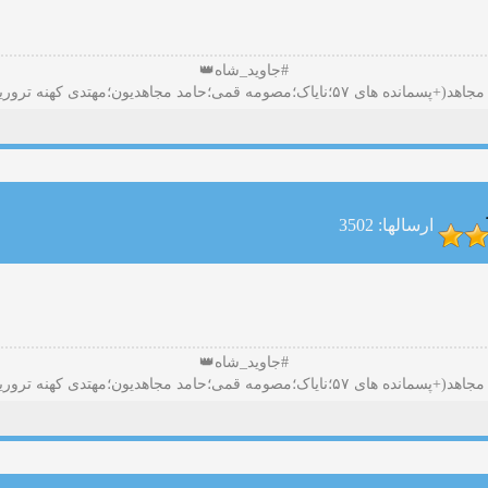
#جاوید_شاه👑
ارسالها: 3502
#جاوید_شاه👑