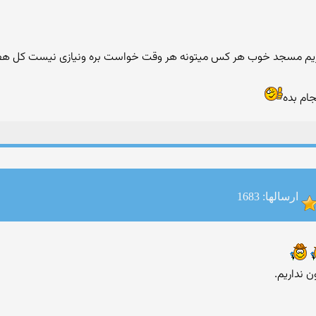
ام بده
ارسالها: 1683
ن نداریم.