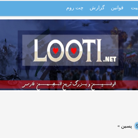
یت
قوانین
گزارش
چت روم
پسین »