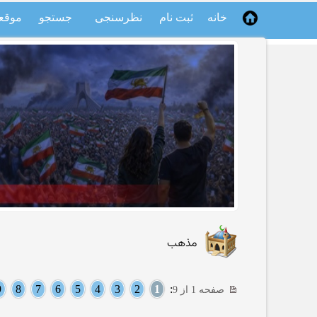
خانه
ثبت نام
نظرسنجی
جستجو
موقع
مذهب
9
8
7
6
5
4
3
2
1
:
صفحه 1 از 9