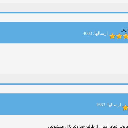
ربر
ارسالها: 4603
ارسالها: 1683
ولی تمام ادیان از طرف خداوند نازل میشوند .