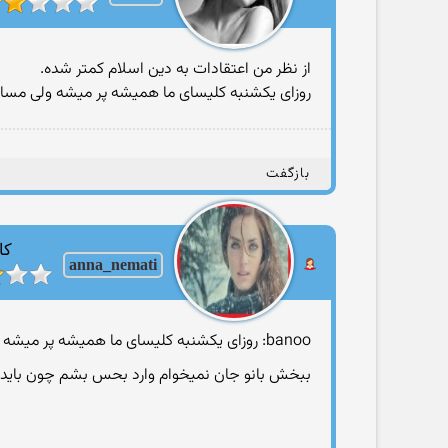
از نظر من اعتقادات به دین اسلام کمتر شده.
روزای یکشنبه کلیسای ما همیشه پر میشه ولی مساجد
بازگفت
کا
anna_nemati
banoo: روزای یکشنبه کلیسای ما همیشه پر میشه ولی مساجد مسلمونا موقع به جا اوردن اعتقاداتشون تقریبا خالیه
ببخش بانو جان نمیخوام وارد بحس بشم چون باید ز