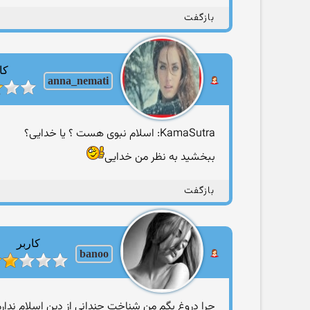
بازگفت
کا
anna_nemati
KamaSutra: اسلام نبوی هست ؟ یا خدایی؟
ببخشید به نظر من خدایی
بازگفت
کاربر
banoo
چرا دروغ بگم من شناخت چندانی از دین اسلام ندارم 