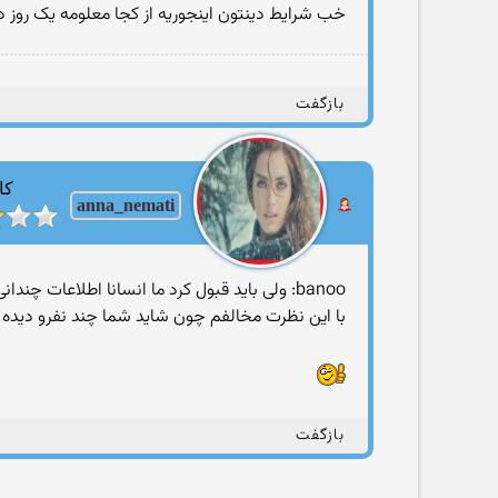
خب شرایط دینتون اینجوریه از کجا معلومه یک روز 
بازگفت
کا
anna_nemati
banoo: ولی باید قبول کرد ما انسانا اطلاعات چندانی از دینمون نداریم.
با این نظرت مخالفم چون شاید شما چند نفرو دیده با
بازگفت