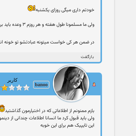
خودتم داری میگی روزای یکشنبه
ولی ما مسلمونا طول هفته و هر روزم ۳ وعده باید بریم مسجد خوب هر کس میتونه هر وقت خواست بره ونیازی نیست کل هفته بره مسجد
در ضمن هر کی خواست میتونه عبادتشو تو خونه انج
بازگفت
کاربر
banoo
بازم ممنونم از اطلاعاتی که در اختیارمون گذاشتید
ولی باید قبول کرد ما انسانا اطلاعات چندانی از دینمو
این تایپیک هم برای این خوبه