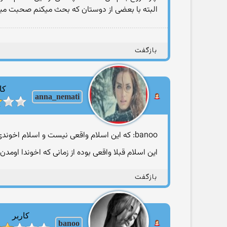
البته با بعضی از دوستان که بحث میکنم صحبت می
بازگفت
کا
anna_nemati
banoo: که این اسلام واقعی نیست و اسلام اخوندی هستش
این اسلام قبلا واقعی بوده از زمانی که اخوندا اومد
بازگفت
کاربر
banoo