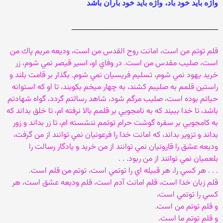
واژه باید خود باد، واژه باید خود باران باشد
__________________________________________
قلم توتم من است، امانت روح القدس من است، وديعه مريم پاك من
است، صليب مقدس من است. در وفاي او، اسير قيصر نمي شوم، زر
خريد يهود نمي شوم، تسليم فريسيان نمي شوم. بگذار بر قامت بلند و
راستين قلمم به صليبم كشند، به چهار ميخم بكوبند، تا او كه استوانه
حياتم بوده است، صليب مرگم شود، شاهد رسالتم گردد، گواه شهادتم
باشد، تا خدا ببيند كه به نامجويي بر قلمم بالا نرفته ام، تا خلق بداند كه
به كامجويي بر سفره گوشت حرام توتمم ننشسته ام، تا زر بداند و زور
بداند و تزوير بداند، كه امانت خدا را فرعونيان نمي توانند از من گرفت،
وديعه عشق را قارونيان نمي توانند از من خريد و يادگار رسالت را
بلعميان نمي توانند از من ربود. . .
. . . هر كسي را، هر قبيله اي را توتمي است، توتم من قلم است.
قلم زبان خدا است، قلم امانت آدم است، قلم وديعه عشق است، هر
كسي را توتمي است،
و قلم توتم من است.
و قلم توتم ما است.