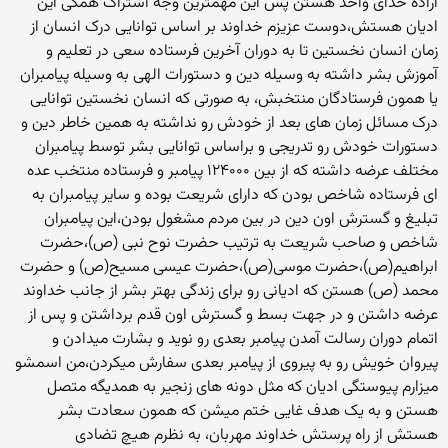
اراده خدای واحد هستن پس این مهمترین وجه اشتراک همگی این
ادیان هستش،دوست عزیزم خداوند بر اساس توانایی درک انسان از
زمان انسان نخستین تا به دوران آخرین فرستاده سعی در تعلیم و
آموزش بشر داشته به وسیله دین و دستورات الهی به وسیله پیامبران
یا همون فرستادگان منتخبش، به صورتی که انسان نخستین توانایی
درک مسائل زمان های بعد از خودش رو نداشته به همین خاطر دین و
دستورات خودش رو تدریجی و براساس توانایی بشر توسط پیامبران
مختلف عرضه داشته که از بین ۱۲۴۰۰۰ پیامبر و فرستاده منتخب عده
ای فرستاده شاخص بودن که دارای شریعت بوده و سایر پیامبران به
تبلیغ و گسترش اون دین در بین مردم مشغول بودن،این پیامبران
شاخص و صاحب شریعت به ترتیب حضرت نوح نبی (ص)،حضرت
ابراهیم(ص)،حضرت موسی(ص)،حضرت عیسی مسیح(ص) و حضرت
محمد (ص) هستن که ادیانی رو برای زندگی بهتر بشر از جانب خداوند
عرضه داشتن و در جهت بسط و گسترش اون قدم برداشتن و پس از
اتمام دوران رسالت آمدن پیامبر بعدی رو نوید و بشارت میدادن و
پیروان خویش رو به پیروی از پیامبر بعدی سفارش میکردن،من اسمشو
میزارم پیوستگی ادیان که مثل دونه های زنجیر به همدیگه متصل
هستن و به یک هدف غایی ختم میشن که همون سعادت بشر
هستش از راه پرستش خداوند مهربان، به نظرم هیچ تضادی