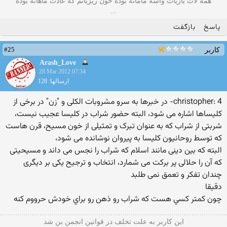
همه لات بازیات واسه مامانه بوده خون ریزیاتم که عادت ماهانه بوده
...
پاسخ
بازگفت
#25
کاربر
Arash_Love
28 Mar 2012 07:34
ارسالها: 128
christopher: 4- در خبرها به سرو مشروبات الکلی و "زن" در برخی از
کلیساها اشاره می شود، البته حضور شراب در کلیسا عجیب نیست،
شربتی از شراب که به عنوان تبرک و تمثیلی از خون مسیح، قرن هاست
که توسط روحانیون کلیسا به پیروان نوشانده می شود،
البته که بین دینی مانند اسلام که شراب را نجس می داند و مسیحیتی
که آن را حلالی پر برکت می شمارد، انتخاب و ترجیح یکی بر دیگری
چندان تفکر و تعمق نمی طلبد
دقيقا
چون كمتر كسي هست كه شراب رو ذهن رو براي خودش حرووم كنه
این كاربر به علت تخلف در قوانین انجمن بن شد