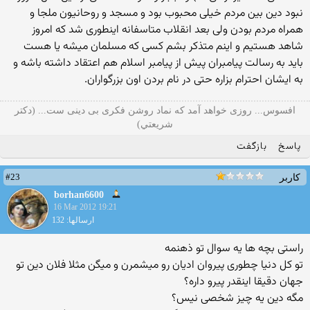
نبود دین بین مردم خیلی محبوب بود و مسجد و روحانیون ملجا و
همراه مردم بودن ولی بعد انقلاب متاسفانه اینطوری شد که امروز
شاهد هستیم و اینم متذکر بشم کسی که مسلمان میشه یا هست
باید به رسالت پیامبران پیش از پیامبر اسلام هم اعتقاد داشته باشه و
به ایشان احترام بزاره حتی در نام بردن اون بزرگواران.
افسوس... روزی خواهد آمد که نماد روشن فکری بی دینی ست... (دكتر
شريعتي)
پاسخ
بازگفت
#23
کاربر
borhan6600
16 Mar 2012 19:21
ارسالها: 132
راستی بچه ها یه سوال تو ذهنمه
تو کل دنیا چطوری پیروان ادیان رو میشمرن و میگن مثلا فلان دین تو
جهان دقیقا اینقدر پیرو داره؟
مگه دین یه چیز شخصی نیس؟