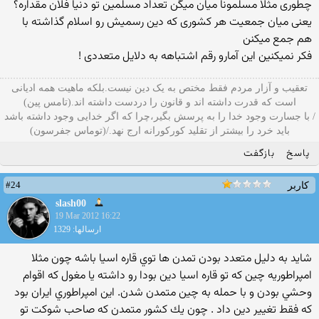
چطوری مثلا مسلمونا میان میگن تعداد مسلمین تو دنیا فلان مقداره؟
یعنی میان جمعیت هر کشوری که دین رسمیش رو اسلام گذاشته با
هم جمع میکنن
فکر نمیکنین این آمارو رقم اشتباهه به دلایل متعددی !
تعقیب و آزار مردم فقط مختص به یک دین نیست.بلکه ماهیت همه ادیانی
است که قدرت داشته اند و قانون را دردست داشته اند.(تامس پین)
/ با جسارت وجود خدا را به پرسش بگیر،چرا که اگر خدایی وجود داشته باشد
باید خرد را بیشتر از تقلید کورکورانه ارج نهد./(توماس جفرسون)
پاسخ
بازگفت
#24
کاربر
slash00
19 Mar 2012 16:22
ارسالها: 1329
شايد به دليل متعدد بودن تمدن ها توي قاره اسيا باشه چون مثلا
امپراطوريه چين كه تو قاره اسيا دين بودا رو داشته يا مغول كه اقوام
وحشي بودن و با حمله به چين متمدن شدن. اين امپراطوري ايران بود
كه فقط تغيير دين داد . چون يك كشور متمدن كه صاحب شوكت تو