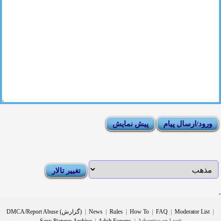
|
Moderator List
|
FAQ
|
How To
|
Rules
|
News
|
DMCA/Report Abuse (گزارش)