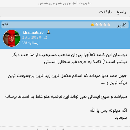
مدیریت انجمن پرنس و پرنسس
پاسخ
بازگفت
#26
کاربر
khannabi20
2 Apr 2012 04:32
ارسالها: 338
دوستان این کلمه که(چرا پیروان مذهب مسیحیت از مذاهب دیگر
بیشتر است؟) کاملا یه حرف غیر منطقی استش
چون همه دنیا میداند که اسلام مکمل ترین زیبا ترین پرجمیعت ترین
بزرگ ترین و ....
میباشد و هیچ ایسانی نمی تواند این فرضیه منو غلط به اسباط برسانه
اگه میتونه پس یا الله
بفرماید