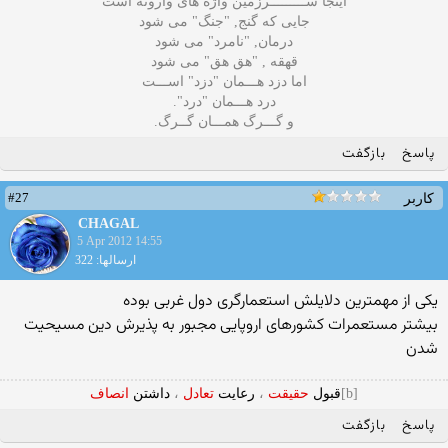
اینجا ســـــــــرزمین واژه های وارونه است
جایی که گنج, "جنگ" می شود
درمان, "نامرد" می شود
قهقه , "هق هق" می شود
اما دزد هـــمان "دزد" اســـت
درد هـــمان "درد".
و گـــرگ همـــان گــرگ.
پاسخ
بازگفت
#27
کاربر
CHAGAL
5 Apr 2012 14:55
ارسالها: 322
یکی از مهمترین دلایلش استعمارگری دول غربی بوده
بیشتر مستعمرات کشورهای اروپایی مجبور به پذیرش دین مسیحیت
شدن
[b]
قبول
حقیقت
،
رعایت
تعادل
،
داشتن
انصاف
پاسخ
بازگفت