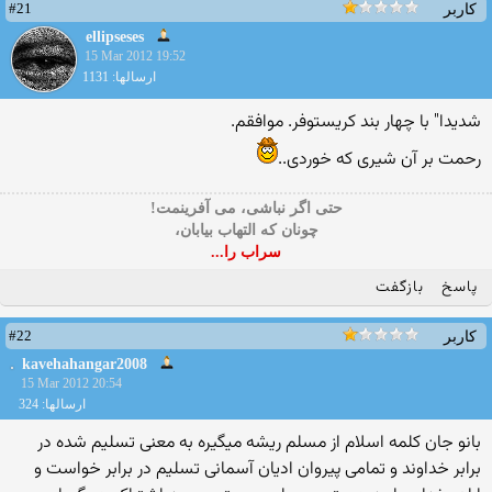
#21
کاربر
ellipseses
15 Mar 2012 19:52
ارسالها: 1131
شدیدا" با چهار بند کریستوفر. موافقم.
رحمت بر آن شیری که خوردی..
حتی اگر نباشی، می آفرینمت!
چونان که التهاب بیابان،
سراب را...
پاسخ
بازگفت
#22
کاربر
kavehahangar200
8
15 Mar 2012 20:54
ارسالها: 324
بانو جان کلمه اسلام از مسلم ریشه میگیره به معنی تسلیم شده در
برابر خداوند و تمامی پیروان ادیان آسمانی تسلیم در برابر خواست و