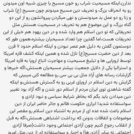
ندارن،اینکه مسیحیت شراب رو خون مسیح یا چیزی شبیه اون میدونن
رو یه انحراف بزرگ و تحریف دین مسیح میدونم چون مسیح (ع) شراب
و زنا رو دو عمل بد میدونستن و نهی میکردن پیروانشون رو از این دو
گناه بزرگ، و این موضوع هم یه تحریف در مسیحیت هستش مثل
تحریفاتی که تو دین اسلام هم وارد شده و در دین یهود هم خیلی از این
تحریفات هست،اما گفتین چرا تعداد مسیحیان بیشتره،همون طور که
دوستمون گفتن به دلیل هم عصر نبودن و اینکه اسلام حدود ۷ قرن
بعد از دین حضرت مسیح(ع) نازل شده و همین اینکه کشف قاره امریکا
توسط اروپایی ها و تبلیغ مسیحیت و مهاجرت اتباع اروپا به قاره امریکا
و استرالیا یکی از دلایل جمعیت بیشتر مسیحیان هستش،اگه خبرها و
گزارشات رسانه های آزاد مثل بی بی سی رو مطالعه کنی میبینی که
گرایش به دین اسلام در اروپای غربی رو به گسترش هستش،و اینکه
گفته شاهدی توی ایران مردم از اسلام دور شدن و اگه آزاد بود تغییر
دین میدادن باید بگم که بخاطر شرایط سیاسی و نبود ازادی و
سواستفاده شدیدا ابزاری حکومت ظالم و جائر حاضر ایران از دین
اسلام باعث شده عده ای از مردم به اشتباه دین اسلام رو مقصر این
موضوعات و اتفاقات بدونن که برداشت اشتباهی هستش،اگه به قبل
از انقلاب رجوع کنیم چون آزادی اجتماعی وجود داشت(صرفا آزادی
احتماعی نه سایر آزادی ها) و اجبار و سواستفاده ای از دین مثل امروز