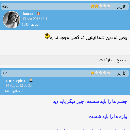
#28
کاربر
banoo
13 Apr 2012 16:44
ارسالها: 1683
یعنی تو دین شما اینایی که گفتی وجود نداره
پاسخ
بازگفت
#29
کاربر
christopher
10 Sep 2012 09:36
ارسالها: 648
چشم ها را باید شست، جور دیگر باید دید
واژه ها را باید شست