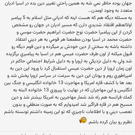
جهان بوده حاظر نمي شه به همين راحتي تغيير دين بده در اسيا اديان
متعدد به وجود اومدن...
يه مسئله ديگه هم كه هست اينه كه ادياني مثل اسلام به 5 پيامبر
اولالعظم اقتقاد شديدي دارن كه مسير اديان در جهان رو مشخص
كردن از اين پيامبرا حضرت نوح حضرت ابراهيم حضرت موسي و
حضرت محمد در اسيا بودن مطمعنا هر قومي به هر ديني اعتقاد
داشته باشه به سختي از دين خودش بر ميگرده و دين قوم ديگه رو
قبول ميكنه از اون طرف حضرت عيسي هم در اسيا به پيامبري برگزيده
شد ولي به دليل نزديكي به اروپا و به دليل شرايط اجتماعي حاكم در
اون زمان اروپا از دين حضرت عيسي استقبال كرد با ورود اين دين به
امپراطوري روم و يونان اين دين به سرعت در سراسر اروپا پخش شد و
بعد ها با كشف قاره امريكا و مهاجرت 13 خانواده انگليسي و جنگ بين
انگليس و اين مهاجران كه در نهايت با پيروزي 13 خانواده البته به
كمك فرانسه هم راه شد شمار مهاجرين به امريكا بيشتر شد و دين
مسيح هم در قاره فراگير شد اميدوارم كه به صورت منطقي و بدون
تعصب ديني و با اطلاعات ناچيزي كه تو اين زمينه داشتم تونسته باشم
نظرم رو بيان كرده باشم.