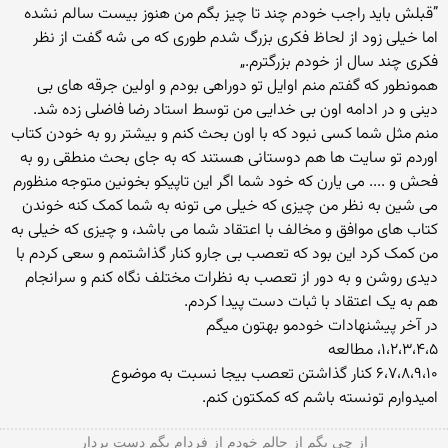
”قبلش باید راجب خودم چند تا چیز بگم من هنوز بیست سالم نشده
اما خیلی زود از لحاظ فکری بزرگ شدم طوری که می شه گفت از نظر
فکری چند سال از خودم بزرگترم.„
همونطور که گفتم منم اوایل تو دوراهی بودم و اولین جرقه های بی
دینی و در ادامه اون بی خدایی من توسط استاد رضا فاضلی زده شد.
منم مثل شما کسی نبود که با اون بحث کنم و بیشتر رو به خودن کتاب
اوردم تو سایت ها هم دوستانی هستند که به جای بحث منطقی رو به
فحش و .... می یارن که خود شما اگر این تاپیکو بخونین متوجه منظورم
می شین به نظر من چیزی که خیلی می تونه به شما کمک کنه خوندن
کتاب های موافق و مخالف با اعتقاد شما می باشد، و چیزی که خیلی به
من کمک کرد این بود که تعصب بی جارو کنار گذاشتمم و سعی کردم با
دیدی روشن و به دور از تعصب به نظرات مختلف نگاه کنم و سرانجام
هم به یک اعتقاد با ثبات دست پیدا کردم.
در آخر پیشنهادات خودمو بهتون میگم
۱،۲،۳،۴،۵، مطالعه
۶،۷،۸،۹،۱۰ کنار گذاشتن تعصب بیجا نسبت به موضوع
امیدوارم تونسته باشم که کمکتون کنم.
از چی بگم از حالم خودم از فردام بگم دست بردار