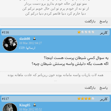
منو توو این حاله خودم بذارو برو دست بردار
از تو نه از خودم پرم تو این حال خوبم ترکم کن
دنیا خارم کرد دنیا قانعم کردم دنیا درکم کن
پاسخ
بازگفت
#116
کاربر
slash00
10 Mar 2012 04:27
ارسالها: 1329
يه سوال كسي شيطان پرست هست اينجا؟
اگه هست بگه دليلش واسه پرستش شيطان چيه؟
همه لات بازیات واسه مامانه بوده خون ریزیاتم که عادت ماهانه بوده
...
پاسخ
بازگفت
#117
کاربر
King05
10 Mar 2012 05:52