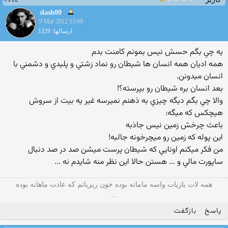
slash00
9 Mar 2012 13:09
ارسالها: 1329
يه چي بگم حسش نيس بمونم كامنت بدم
همه اديان همه انسان ها شيطان رو نماد زشتي و پليدي و دشمني با
انسان ميدونن.
بعد انسان بره شيطان رو بپرسته؟!
والا چي بگم ديگه چيزي به ذهنم نميرسه غير يه بيت از سروش
هيچكس كه ميگه:
باعث چرخش زمين نيس جاذبه
اين پوله كه زمين رو ميچرخونه جالبه!
من فكر ميكنم اونايي كه شيطان پرست ميشن صد در صد دنبال
ساپورت مالي و ... هستن حالا اين نظر منه شايدم نه ...
همه لات بازیات واسه مامانه بوده خون ریزیاتم که عادت ماهانه بوده
...
پاسخ
بازگفت