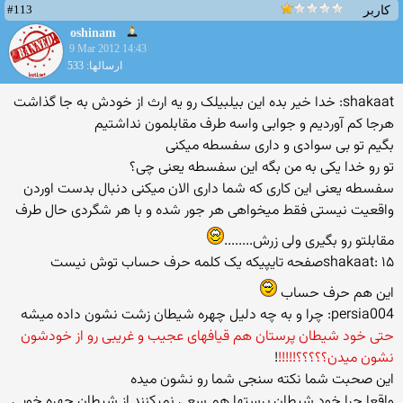
#113
کاربر
oshinam
9 Mar 2012 14:43
ارسالها: 533
shakaat: خدا خیر بده این بیلبیلک رو یه ارث از خودش به جا گذاشت
هرجا کم آوردیم و جوابی واسه طرف مقابلمون نداشتیم
بگیم تو بی سوادی و داری سفسطه میکنی
تو رو خدا یکی به من بگه این سفسطه یعنی چی؟
سفسطه یعنی این کاری که شما داری الان میکنی دنبال بدست اوردن
واقعیت نیستی فقط میخواهی هر جور شده و با هر شگردی حال طرف
مقابلتو رو بگیری ولی زرش........
shakaat: ۱۵صفحه تایپیکه یک کلمه حرف حساب توش نیست
این هم حرف حساب
persia004: چرا و به چه دلیل چهره شیطان زشت نشون داده میشه
حتی خود شیطان پرستان هم قیافهای عجیب و غریبی رو از خودشون
نشون میدن؟؟؟؟؟!!!!!
!
این صحبت شما نکته سنجی شما رو نشون میده
واقعا چرا خود شیطان پرستها هم سعی نمیکنند از شیطان چهره خوبی