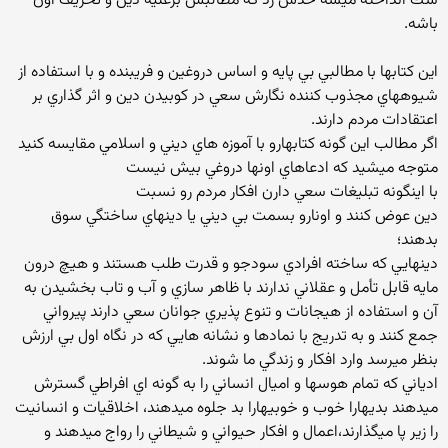
شك انداخته ميشه حدس زد كه مطالبش برعليه دين و تحريف اون
باشه.
اين كتابها با مطالبي بي پايه و اساس دروغين و فريبنده و با استفاده از
شيوههاي مجذوب كننده نگارش سعي در كوبيدن دين و اثر گذاري بر
اعتقادات مردم دارند.
اگر مطالب اين گونه كتابهارو با آموزه هاي ديني و اسلامي مقايسه كنيد
متوجه ميشيد كه ادعاهاي اونها دروغي بيش نيست
با اينگونه تبليغات سعي دارن افكار مردم رو نسبت
دين عوض كنند و اونارو بسمت بي ديني يا دينهاي ساختگي سوق
بدهند؛
دينهايي كه ساخته افرادي سودجو و قدرت طلب هستند و هيچ درون
مايه قابل تأمل و عقلاني ندارند با ظاهر سازي و آب و تاب بخشيدن به
آن و استفاده از هيجانات و تنوع پذيري جوانان سعي دارند پيرواني
جمع كنند و به تدريج با نمادها و نشانه هايي كه در نگاه اول بي ارزش
بنظر ميرسد وارد افكار و زندگي ما شوند.
ادياني كه تمام هوسها و اميال انساني را به گونه اي افراطي گسترش
ميدهند بديهارا خوب و خوبيهارا بد جلوه ميدهند، اخلاقيات و انسانيت
را زير پا ميگذارند،اعمال و افكار حيواني و شيطاني را رواج ميدهند و