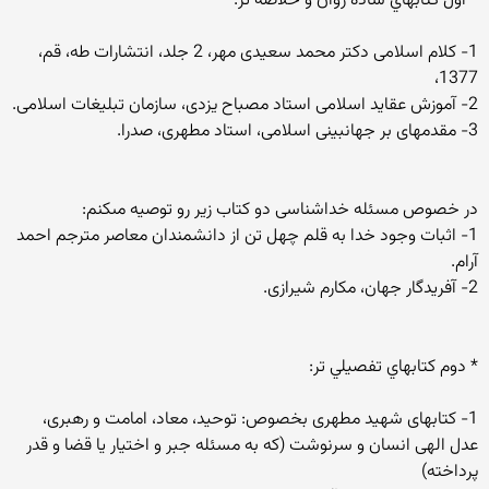
* اول كتابهاي ساده روان و خلاصه تر:
1- كلام اسلامى دكتر محمد سعيدى مهر، 2 جلد، انتشارات طه، قم،
1377،
2- آموزش عقايد اسلامى استاد مصباح يزدى، سازمان تبليغات اسلامى.
3- مقدمه‏اى بر جهان‏بينى اسلامى، استاد مطهرى، صدرا.
در خصوص مسئله خداشناسى دو كتاب زير رو توصيه مى‏كنم:
1- اثبات وجود خدا به قلم چهل تن از دانشمندان معاصر مترجم احمد
آرام.
2- آفريدگار جهان، مكارم شيرازى.
* دوم كتابهاي تفصيلي تر:
1- كتاب‏هاى شهيد مطهرى بخصوص: توحيد، معاد، امامت و رهبرى،
عدل الهى انسان و سرنوشت (كه به مسئله جبر و اختيار يا قضا و قدر
پرداخته)