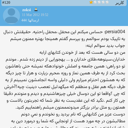
#120
کاربر
zoksi
11 Mar 2012 19:52
ارسالها: 444
persia004: حساس میکنم این محفل ،محفل راحتیه. حقیقتش دنبال
یه تاپیک بودم سوالمم رو بپرسم گفتم همینجا بهتره ممنون میشم
جواب بدید سوالم اینه:
من دو سالی هست که بعد از خوندن کتابهای ارابه
خدایان،سینوهه،طلای خدایان و ... یهجورایی از دینم زده شدم . موندم
تو دو راهی: همین جامعه و اصلش خونوادهکه نمیشه حتی باهاشون
بحث کرد از یه طرف همین نماز و روزه ،محرم ،زیارت و هزار تا چیز دیگه
که به همشون احترام میزارم ولی دلیلی واسه انجامشون نمیبینم از یه
طرف دیگه هم عقل و منطقم که میگهدلیل تعصب دینیت چیه؟آخرش
که چی ؟واقعا تو این دوسال خیلی چیزهاشنیدم و دیدم و منوندم دقیقا
چی کار کنم .نگید که این عقدیست به نظر شما که تجربتون بالاست و
همتون رو مثل برادر بزرگتر میدونمممنون میشم راهنماییم کنید.
دوست عزيز من كتابهايي كه نام برديد رو نخوندم و نمي دونم
مطالبشون در چه مورد هست از اونجايي كه شما رو درمورد دين به