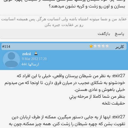
بسازن و اون رو زشت و کریه نشون میدهند؟
عقاید من و شما میتونه اشتباه باشه ولی انسانیت هرگز, پس همیشه انسانیتت
رو بر عقایدت چیره بکن
پاسخ
بازگفت
#114
کاربر
zoksi
9 Mar 2012 17:20
ارسالها: 444
exir27: به نظر من شیطان پرستان واقعی، خیلی با این افراد که
خودشونو به شکلای عجیب در میارن فرق دارن. تا اونجا که من میدونم
خیلی باهوش و عادی هستن.
بنظر من شما كاملا از مرحله پرتي
حقيقت تلخه
exir27: اینها از یه جایی دستور میگیرن. ممکنه از طرف اربابان دین
تقویت بشن که چهره شیطان را زشت کنن. همه چیز ممکنه.چون به