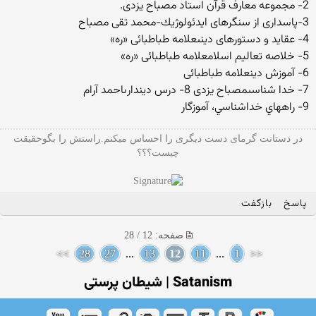
2- مجموعه معارف قرآن استاد مصباح يزدى.
3-پاسدارى از سنگرهاى ايدئولوژيك-‏محمد تقى مصباح
4- عقايد و دستورهاى دينى‏علامه طباطبائى «ره»
5- خلاصه تعاليم اسلام‏علامه طباطبائى «ره»
6- آموزش دين‏علامه طباطبائى
7- خدا شناسى‏مصباح يزدى 8- درس ديندارى‏احمد آرام
9- راههاي خداشناسي، آموزگار
در دستانت گرمای دست دیگری را احساس میکنم.راستش را بگوحقیقت
چیست؟؟؟
پاسخ
بازگفت
صفحه: 12 / 28
>>
28
27
...
13
12
11
...
1
<<
Satanism | شیطان پرستی