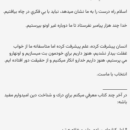
اسلام راه درست را به ما نشان ميدهد، نبايد با بي فكري در چاه بيافتيم.
خدا چند هزار پيامبر نفرستاد تا ما دوباره غير اونو بپرستيم.
انسان پيشرفت كرده، علم پيشرفت كرده اما متاسفانه ما از خواب
غفلت بيدار نشديم، هنوز داريم براي خودمون بت ميسازيم و اونهارو
مي پرستيم، هنوز داريم خدارو انكار ميكنيم و از حقيقت دور افتاده ايم.
انتخاب با ماست.
____________
در آخر چند كتاب معرفي ميكنم براي درك و شناخت دين اميدوارم مفيد
باشه: