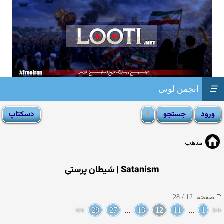
☰
انجمن لوتی
مذهب
Satanism | شیطان پرستی
صفحه: 12 / 28
>>
28
27
...
13
12
11
...
1
<<