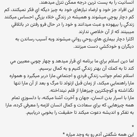
انسانيت را به پست ترين درجه ممكن تنزل ميدهند.
اين افراد جز خود و ارضاء نيازهاي خود به چيز ديگه اي فكر نميكنند، كم
كم دچار پوچي ميشوند و هميشه در زندگي خلاء بزرگي احساس ميكنند
زندگي را بيهوده و عبث ميدانند و خود را در حال فرو رفتن در باتلاقي
ميبينند كه از آن خلاصي ندارند
اكثرا دچار بيماري هاي روحي رواني ميشوند وبه آسيب رساندن به
ديگران و خودكشي دست ميزنند.
اما دين اسلام براي ما برنامه اي قرار ميدهد و چهار چوبي معيين مي
كند تا به كمك آن بهتر زندگي كنيم و به كمال برسيم.
اسلام تمام جوانب زندگي فردي و اجتماعي مارا دربر ميگيرد و همواره
مارا راهنمايي ميكند، از زمان قبل ازتولد تا مرگ و بعد از آن مارا تنها
نگذاشته و كوچكترين چيزهارا از قلم نينداخته.
مارا با اسرار بدن انسان، جهان و آخرت آشنا ميكنه، با دلسوزي تمام
همه چيزهايي كه براي سعادت و كمال انسان لازمه را معرفي كرده، مارا
به تفكر و انديشه دعوت ميكند تا حقيقت را بخوبي دريابيم.
*
اين همه شگفتي آدم رو به وجد مياره *