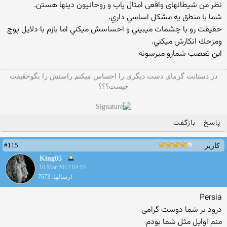
نظر من شیطانهای واقعی امثال پاپ و روحانیون دینها هستن.
شما با منطق يه مشكل اساسي داري.
حقيقت رو با چشمات ميبيني و احساسش ميكني اما بازم با دلايل پوچ
ومزحك انكارش ميكني.
اين تعصب شمارو ميرسونه
در دستانت گرمای دست دیگری را احساس میکنم.راستش را بگوحقیقت
چیست؟؟؟
پاسخ
بازگفت
#115
کاربر
King05
10 Mar 2012 04:15
ارسالها: 7673
Persia
درود بر شما دوست گرامی
منم اوایل مثل شما بودم