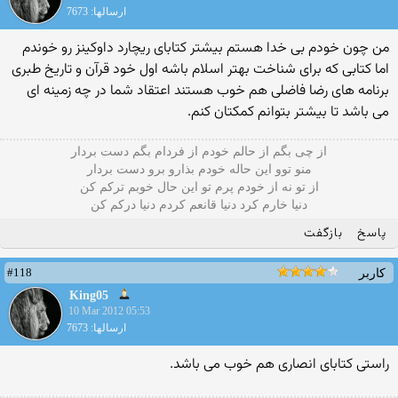
ارسالها: 7673
من چون خودم بی خدا هستم بیشتر کتابای ریچارد داوکینز رو خوندم
اما کتابی که برای شناخت بهتر اسلام باشه اول خود قرآن و تاریخ طبری
برنامه های رضا فاضلی هم خوب هستند اعتقاد شما در چه زمینه ای
می باشد تا بیشتر بتوانم کمکتان کنم.
از چی بگم از حالم خودم از فردام بگم دست بردار
منو توو این حاله خودم بذارو برو دست بردار
از تو نه از خودم پرم تو این حال خوبم ترکم کن
دنیا خارم کرد دنیا قانعم کردم دنیا درکم کن
پاسخ
بازگفت
#118
کاربر
King05
10 Mar 2012 05:53
ارسالها: 7673
راستی کتابای انصاری هم خوب می باشد.