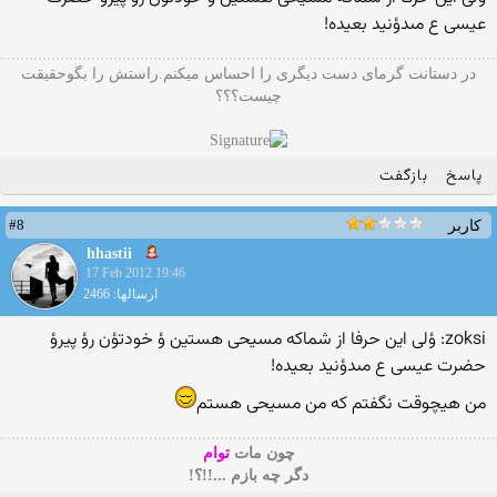
عیسى ع مىدؤنید بعیده!
در دستانت گرمای دست دیگری را احساس میکنم.راستش را بگوحقیقت
چیست؟؟؟
پاسخ
بازگفت
#8
کاربر
hhastii
17 Feb 2012 19:46
ارسالها: 2466
zoksi: ؤلى این حرفا از شماكه مسیحى هستین ؤ خودتؤن رؤ پیرؤ
حضرت عیسى ع مىدؤنید بعیده!
من هیچوقت نگفتم که من مسیحی هستم
چون مات
توام
دگر چه بازم ...!!؟!