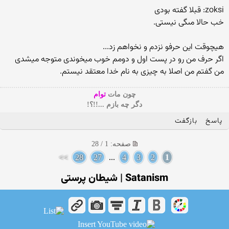
zoksi: قبلا گفته بودى
خب حالا مىگى نیستى.
هیچوقت این حرفو نزدم و نخواهم زد...
اگر حرف من رو در پست اول و دومم خوب میخوندی متوجه میشدی
من گفتم من اصلا به چیزی به نام خدا معتقد نیستم.
چون مات
توام
دگر چه بازم ...!!؟!
پاسخ
بازگفت
صفحه: 1 / 28
>>
28
27
...
4
3
2
1
Satanism | شیطان پرستی