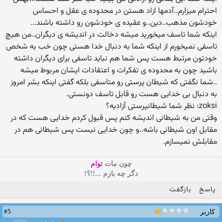
احترام میزارم..آدمها ازاد هستن در محدوده ی عقل و احساس
خودشون مذهب..دین..و عقیده ی خودشون رو داشته باشند...
اینکه شما تاسف میخورید میشه دخالت در اندیشه ی دیگران..من هیچ
تاسفی نمیخورم از اینکه شما به دنبال خدا هستی چون خب به شخص
خودتون مرتبط هست پس شما هم نباید تاسفی برای دیگران داشته
باشید چون به محدوده ی تفکرات و اعتقادات ایشان مربوط میشه
..شما نگفتی که شیطان پرستی رو متاسفی بلکه گفتی اینکه بشر امروز
به دنبال بی خدایی هست رو قابل تاسف دونستی.
zoksi: نظر شما شیطانپرستى آزادیه؟
وقتی من به شیطانی اندیشه کنم پس قبول کردم خدایی هست که در
مقابل اون شیطانی باشه..و چون خدایی نیست پس شیطانی هم در
مقابلش نمیسازم.
چون مات
توام
دگر چه بازم ...!!؟!
پاسخ
بازگفت
#5
کاربر