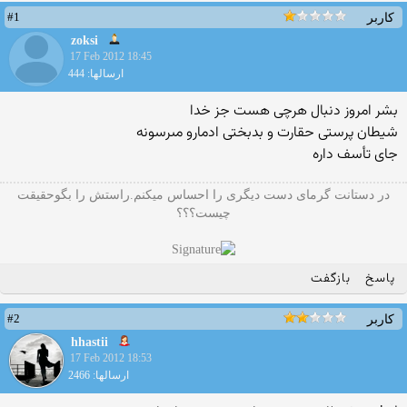
#1
کاربر
zoksi
17 Feb 2012 18:45
ارسالها: 444
بشر امروز دنبال هرچى هست جز خدا
شیطان پرستى حقارت و بدبختى ادمارو مىرسونه
جاى تأسف داره
در دستانت گرمای دست دیگری را احساس میکنم.راستش را بگوحقیقت
چیست؟؟؟
پاسخ
بازگفت
#2
کاربر
hhastii
17 Feb 2012 18:53
ارسالها: 2466