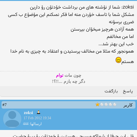
zoksi: شما از نؤشته هاى من برداشت خؤدتؤن رؤ دارین
مشكل شما با تاسف خؤردن منه اما فكر نمىكنم این مؤضؤع ب كسى
ضررى برسؤنه
همه آزادن هرچیز میخؤان بپرستن
اما من مخالفم
خب این بهتر شد...
همونجور که مثلا من مخالف پرستیدن و اعتقاد به چیزی به نام خدا
هستم
چون مات
توام
دگر چه بازم ...!!؟!
پاسخ
بازگفت
#7
کاربر
zoksi
17 Feb 2012 19:34
ارسالها: 444
ؤلى این حرفا از شماكه مسیحى هستین ؤ خودتؤن رؤ پیرؤ حضرت