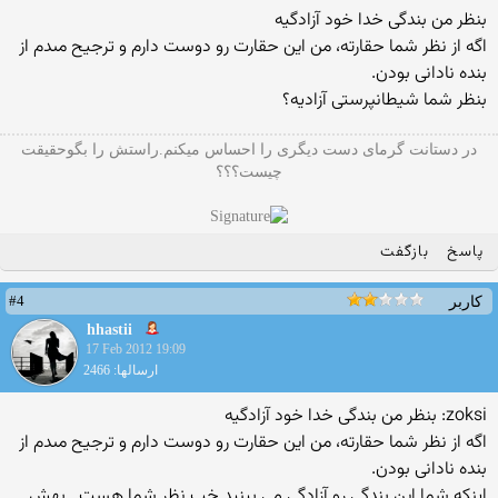
بنظر من بندگى خدا خود آزادگیه
اگه از نظر شما حقارته، من این حقارت رو دوست دارم و ترجیح مىدم از
بنده نادانى بودن.
بنظر شما شیطانپرستى آزادیه؟
در دستانت گرمای دست دیگری را احساس میکنم.راستش را بگوحقیقت
چیست؟؟؟
پاسخ
بازگفت
#4
کاربر
hhastii
17 Feb 2012 19:09
ارسالها: 2466
zoksi: بنظر من بندگى خدا خود آزادگیه
اگه از نظر شما حقارته، من این حقارت رو دوست دارم و ترجیح مىدم از
بنده نادانى بودن.
اینکه شما این بندگی رو آزادگی می بینید خب نظر شما هست...بهش