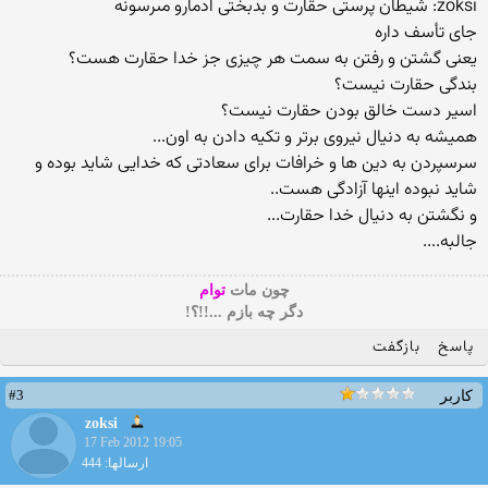
zoksi: شیطان پرستى حقارت و بدبختى ادمارو مىرسونه
جاى تأسف داره
یعنی گشتن و رفتن به سمت هر چیزی جز خدا حقارت هست؟
بندگی حقارت نیست؟
اسیر دست خالق بودن حقارت نیست؟
همیشه به دنیال نیروی برتر و تکیه دادن به اون...
سرسپردن به دین ها و خرافات برای سعادتی که خدایی شاید بوده و
شاید نبوده اینها آزادگی هست..
و نگشتن به دنیال خدا حقارت...
جالبه....
چون مات
توام
دگر چه بازم ...!!؟!
پاسخ
بازگفت
#3
کاربر
zoksi
17 Feb 2012 19:05
ارسالها: 444