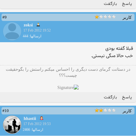
پاسخ
بازگفت
#9
کاربر
zoksi
17 Feb 2012 19:52
ارسالها: 444
قبلا گفته بودى
خب حالا مىگى نیستى.
در دستانت گرمای دست دیگری را احساس میکنم.راستش را بگوحقیقت
چیست؟؟؟
پاسخ
بازگفت
#10
کاربر
hhastii
17 Feb 2012 19:53
ارسالها: 2466