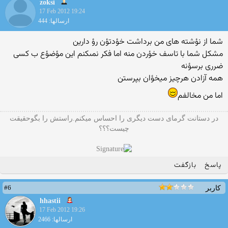
zoksi
17 Feb 2012 19:24
ارسالها: 444
شما از نؤشته هاى من برداشت خؤدتؤن رؤ دارین
مشكل شما با تاسف خؤردن منه اما فكر نمىكنم این مؤضؤع ب كسى
ضررى برسؤنه
همه آزادن هرچیز میخؤان بپرستن
اما من مخالفم
در دستانت گرمای دست دیگری را احساس میکنم.راستش را بگوحقیقت
چیست؟؟؟
پاسخ
بازگفت
#6
کاربر
hhastii
17 Feb 2012 19:26
ارسالها: 2466