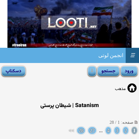
☰
انجمن لوتی
مذهب
Satanism | شیطان پرستی
صفحه: 1 / 28
>>
28
27
...
4
3
2
1