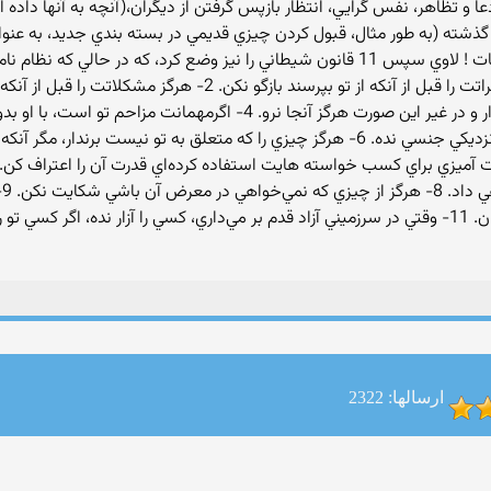
، ادعا و تظاهر، نفس گرايي، انتظار بازپس گرفتن از ديگران،(آنچه به آنها داده 
ذشته (به طور مثال، قبول كردن چيزي قديمي در بسته بندي جديد، به عنوان 
هدف شخصي را از درون مي‌‌پوساند) و كمبود محسنات ! لاوي سپس 11 قانون شيطاني را نيز وض
زندگي شيطان پرستي را ارائه كرده است: 1- هرگز نظراتت را قبل از آ
آنكه علامتي از طرف مقابلت نديده‌اي به او پيشنهاد نزديكي جنسي نده. 6- هرگز چيزي را كه
 از جادو به طور موفقيت آميزي براي كسب خواسته هايت استفاده كرده‌اي قدرت آن را 
نده مگر آنكه مورد حمله قرار گرفته‌اي يا براي شكارشان. 11- وقتي در سرزميني آزاد قدم بر مي‌داري، كسي را آ
ارسالها: 2322