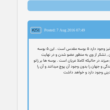
#251
Posted: 7 Aug 2016 07:49
. در مراسم پیوستن عضو جدید به شیطان پرستان که البته همچین عملی در جادوگری نیز وجود دارد ۵ بوسه مقدس است . این ۵ بوسه
 تشکر از وی به منظور عضو شدن و در نهایت
زند در حالیکه کاملا عریان است . بوسه ها بر زانو
گی و جهان را بدون وجود آن پوچ میدانند و آن را
 دینی وجود دارد و خواهد داشت