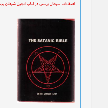
اعتقادات شیطان پرستی در کتاب انجیل شیطان پرس