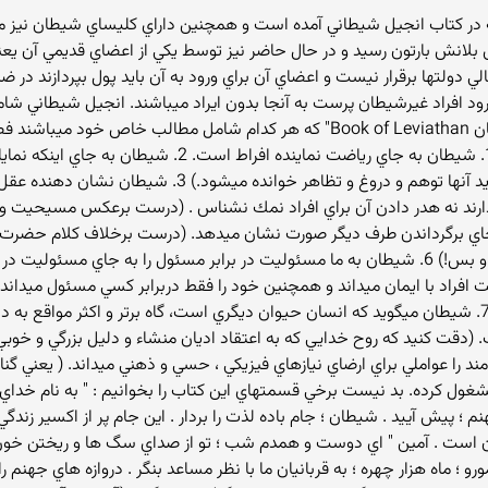
ش بارتون رسيد و در حال حاضر نيز توسط يكي از اعضاي قديمي آن يعني پيت
دولتها برقرار نيست و اعضاي آن براي ورود به آن بايد پول بپردازند در ضمن 
است . خوب است نگاهي به اين 9 حكم بيندازيم : 1. شيطان به 
ند نه هدر دادن آن براي افراد نمك نشناس . (درست برعكس مسيحيت و ساي
 جويي را به جاي برگرداندن طرف ديگر صورت نشان ميدهد. (درست برخلاف كلام حض
نميكند اما پاسخ يك سيلي را فقط يك سيلي ميداند و بس!) 6. شيطان به ما مسئوليت در برابر مسئول
ت افراد با ايمان ميداند و همچنين خود را فقط دربرابر كسي مسئول ميداند 
ممكن است درگير عملي شوند كه او انجام ميدهد.) 7. شيطان ميگويد كه انسان حيوان ديگري است، گاه برتر
دقت كنيد كه روح خدايي كه به اعتقاد اديان منشاء و دليل بزرگي و خوبي
ل كرده. بد نيست برخي قسمتهاي اين كتاب را بخوانيم : " به نام خداي ب
م ؛ پيش آييد . شيطان ؛ جام باده لذت را بردار . اين جام پر از اكسير زندگي
 آن است . آمين " اي دوست و همدم شب ؛ تو از صداي سگ ها و ريختن خون
؛ ماه هزار چهره ؛ به قربانيان ما با نظر مساعد بنگر . دروازه هاي جهنم را 