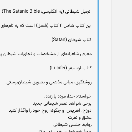
انجیل شیطانی (به انگلیسی: The Satanic Bible) توسط آنتوان لاوی در ۱۹۶۹ نوشته شد.
این کتاب شامل ۴ کتاب (فصل) است که به نام‌های ۴ شیطان (چهار ارباب دوزخها) نامیده شده:
کتاب شیطان (Satan)
معرفی شاعرانه‌ای از مشخصات و تجاوزات شیطان پرستی، برگرفته 
کتاب لوسیفر (Lucifer)
روشنگری، مبانی مذهبی و تصوری شیطان‌پرستی.
خواسته: خدا، مرده یا زنده.
برخی شواهد عصر شیطانی جدید
دوزخ، اهریمن، و چگونه روح خود را واگذار کنید
عشق و نفرت
روابط جنسی شیطانی
همهٔ خونخوارن، خون نمی‌مکند