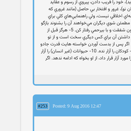
ايد)، خود را فريب دادن، پيروي از رسوم و عقايد
نو)، غرور و افتخار بي حاصل (مانند غروري كه
ع كرد، كه در حالي كه نظام نامه‌اي اخلاقي نيست، ولي راهنمايي‌هاي كلي براي
نكه از تو بپرسند بازگو نكن. 2- هرگز مشكلاتت را قبل از آنكه مطمئن شوي ديگران مي‌خواهند آن را بشنوند بازگو
نكن. 3- وقتي مهمان كسي هستي، به او احترام بگذار و در غير اين صورت هرگز آنجا نرو. 4- اگرمهمانت مزاحم تو است، با او بدون شفقت و با بيرحمي رفتار كن. 5- هرگز قبل از
 متعلق به تو نيست برندار، مگر آنكه داشتن آن براي كس ديگري سخت است و از تو
اعتراف كن. اگر پس از بدست آوردن خواسته هايت قدرت جادو
را نفي كني، تمام آنچه بدست آوردي را از دست خواهي داد. 8- هرگز از چيزي كه نمي‌خواهي در معرض آن باشي شكايت نكن. 9- كودكان را آزار نده. 10- حيوانات (غير انسان) را آزار
زار نده، اگر كسي تو را مورد آزار قرار داد، از او بخواه كه ادامه ندهد. اگر
#253
Posted: 9 Aug 2016 12:47