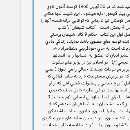
شيطان پرستان داراي يك سري اعتقادات هستند كه در كتاب انجيل شيطاني آمده است و همچنين داراي كليساي شيطان نيز ميباشند كه در 30 آوريل 1966 توسط آنتون لاوي
ر گيلمور اداره ميشود . اين كليسا تنها مكاني‌
كودكان نيز تا زماني كه توانايي درك فلسه آنها را
پيدا نكرده اند اجازه ورود به آنجا را ندارند .در ضمن ورود افراد غيرشيطان پرست به آنجا بدون ايراد ميباشند. انجيل شيطاني شامل 4 بخش است : "كتاب شيطان" ،"كتاب
لوسيفر"،"كتاب بليل Book of Belial " و" كتاب لويتان Book of Leviathan" كه هر كدام شامل مطالب خاص خود ميباشند فصل اول اين كتاب احكام 9 گانه شيطان پرستي
جاي رياضت نماينده افراط است. 2. شيطان به جاي اينكه نماياننده توهم هاي معنوي باشد نماينده زندگي مادي
است. ( همه مسائل و تجارب غيرمادي و معنوي از ديد آنها توهم و دروغ و تظاهر خوانده ميشود.) 3. شيطان نشان دهنده عقل پاك است به جاي خودفريبي متظاهرانه. 4.
ر اديان كه عشق به انسانها را به انسانها
رت عيسي(ع) ؛ در اسلام نيز در برابر ظلم سكوت
 را به جاي مسئوليت در برابر موجودات ترسناك خيالي را مي آموزد.( يعني
كه در برابرش مسئوليت دارد نه ساير افرادي كه
 و اكثر مواقع به دليل " روح خدايي و پيشرفت ذهني اش كه از او
 انسانهاست در اين نظريه دليل بدطينت ترين
موجود بودن اوست.) 8. شيطان آنچه را كه گناه مينامند را عواملي براي ارضاي نيازهاي فيزيكي ، حسي و ذهني ميداند. ( يعني گناهان را براي ارضاء نيازهاي انساني لازم ميداند) 9.
زرگ ما ؛ شيطان ؛ به شما فرمان ميدهم كه از
 است ؛ و آنرا با نيروي جادوي سياه انباشته كن .
 شاد ميشوي ؛ تو در ميان سايه هاي قبور ميگردي
بگشا و بيرون بيا ... " و در مقايسه با اين جملات،