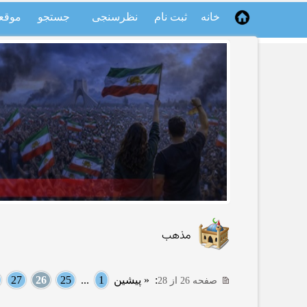
خانه
ثبت نام
نظرسنجی
جستجو
موقع
مذهب
:
« پیشین
1
...
25
26
27
صفحه 26 از 28