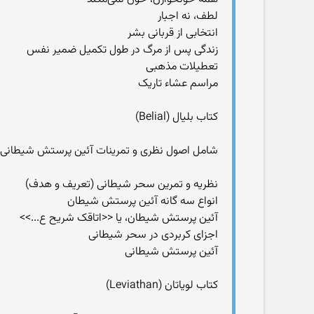
لطف، نه اجبار
انتخابی از قربانی بشر
زندگی پس از مرگ در طول تکمیل ضمیر نفس
تعطیلات مذهبی
مراسم عشاء تاریک
کتاب بلیال (Belial)
شامل اصول نظری و تمرینات آئین پرستش شیطانی، ج
نظریه و تمرین سحر شیطانی (تعریف و هدف)
انواع سه گانه آئین پرستش شیطان
آئین پرستش شیطان، یا <<اتاقک شریح ع...>>
اجزای کربردی در سحر شیطانی
آئین پرستش شیطانی
کتاب لویاتان (Leviathan)