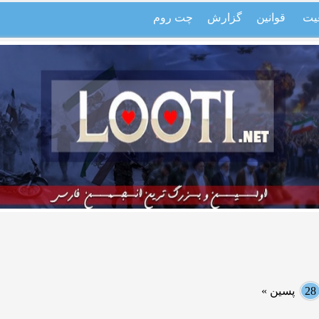
یت
قوانین
گزارش
چت روم
28
پسین »