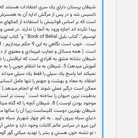
تاسيس شد و در پس از مرگش اداره آن به همسرش بلان
است كه بر اساس قوانينش با استفاده از كمكهاي مالي 
شيطان نشانه عشق به افرادي است كه لياقتش را دار
آموزش ميدهد) 5. شيطان به ما انتقام
اعتقاد به معاد و بهشت و جهنم را تنها عامل انساني
بدطينت ترين حيوان را ساخته است " پست تر است. (
شيطان بهترين دوست كليساست زيرا آن را سالها مشغو
دنياي سياه بيرون آييد . به نام چهار شهريار سياه جهن
اين نيرو در سراسر عالم كائنات وجود دارد و حامي
؛ تو تشنه خون هستي و بشر را تهديد ميكني گور گومورو 