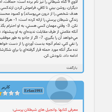
لاوي 9 گناه شيطاني را نيز نام برده است: حماقت
ديگران، روشن بيني نا كافي، فراموش كردن ارتدكسي گ
مي‌خواهد آن را بگيري. 7- اگر
ادامه داد، نابودش كن.
بازگفت
کاربر
Erfan1993
معرفی کتابها .وانجیل های شیطلان پرستی
: