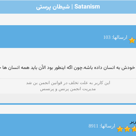
Satanism | شیطان پرستی
ارسالها: 103
ح خودش به انسان داده باشه.چون اگه اینطور بود الأن باید همه انسان ها
این كاربر به علت تخلف در قوانین انجمن بن شد
مدیریت انجمن پرنس و پرنسس
بر
ارسالها: 8911