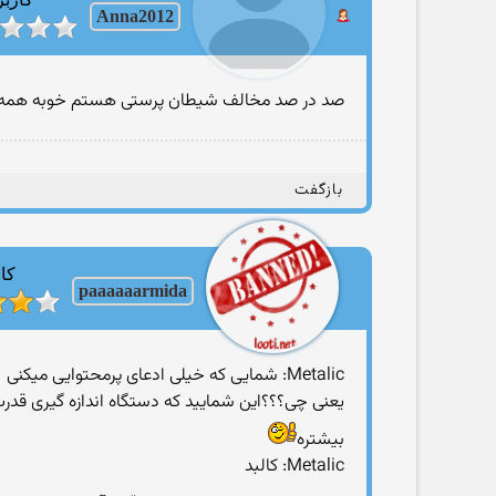
Anna2012
صد در صد مخالف شیطان پرستی هستم خوبه همه 
بازگفت
کار
paaaaaarmida
Metalic: شمایی که خیلی ادعای پرمحتوایی میکنی
یعنی چی؟؟؟این شمایید که دستگاه اندازه گیری قدرت
بیشتره
Metalic: کالبد