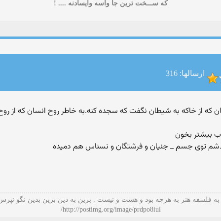
که ســـخت ترين جا واسه وايسادنه .... !
ارسالها: 316
 جسم انسان که از خاکه به شیطان نگفت که سجده کنه.به خاطر روح انسان که ا
اب بیشتر بخون
بعدشم توی جسم _ جنیان و فرشتگان و نسناس هم دمیده
به فلسفه هنر به هرچه بود و هست و نیست . برین به دین برین بدین نگو نپرس
http://postimg.org/image/prdpo8iul/