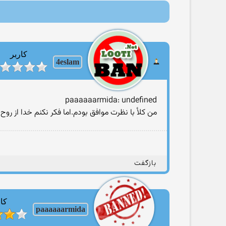
کاربر
4eslam
paaaaaarmida: undefined
من کلأ با نظرت موافق بودم.اما فکر نکنم خدا از رو
بازگفت
کار
paaaaaarmida