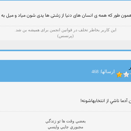
ون طور که همه ی انسان های دنیا از زشتی ها یدی شون میاد و میل به س
این کاربر بخاطر تخلف در قوانین انجمن برای همیشه بن شد.
(پرنسس)
ر
ارسالها: 468
 آدما ناشي از انتخابهاشونه!
بعضي وقت ها تو زندگي
مجبوري جايي وايسي