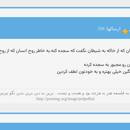
ارسالها: 316
 جسم انسان که از خاکه به شیطان نگفت که سجده کنه.به خاطر روح انسان که ا
رو مجبور به سجده کرده
گین خیلی بهتره و به خودتون لطف کردین
به فلسفه هنر به هرچه بود و هست و نیست . برین به دین برین بدین نگو نپرس
http://postimg.org/image/prdpo8iul/