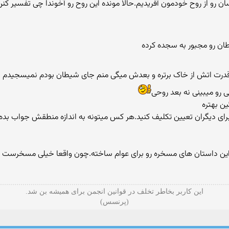
ن رو از روح خودمون آفریدیم.حالا مونده این روح رو آخوندا چی تفسیر کنن
درت اتش از خاک برتره و بعدش میگی منم جای شیطان بودم نمیسجیدم نش
 رو میبینی نه بعد روحی
ی دیگران تعیین تکلیف کنید.هر کس میتونه به اندازه منطقش جواب بده ش
 این داستان های مسخره رو برای عوام ساخته.چون واقعا خیلی مسخرست قبو
این کاربر بخاطر تخلف در قوانین انجمن برای همیشه بن شد.
(پرنسس)