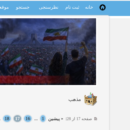
خانه
ثبت نام
نظرسنجی
جستجو
موقع
مذهب
:
« پیشین
1
...
16
17
18
..
صفحه 17 از 28