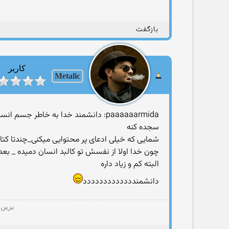
بازگفت
کاربر
Metalic
paaaaaarmida: دانشمند خدا به خاطر
سجده کنه
شمایی که خیلی ادعای پر محتوایی میکنی_چندتا کت
چون خدا اولا از نفسش تو کالبد انسان دمیده _ 
البته کم و زیاد داره
دانشمنددددددددددددد
برین 