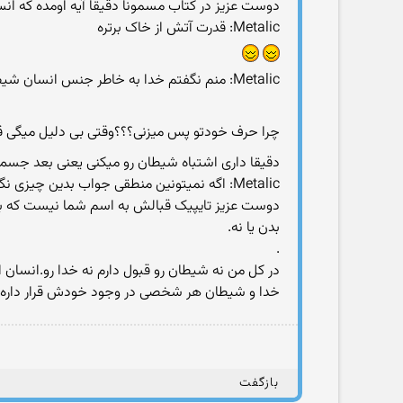
دوست عزیز در کتاب مسمونا دقیقا آیه اومده که انسا
Metalic: قدرت آتش از خاک برتره
Metalic: منم نگفتم خدا به خاطر جنس انسان شیطان رو مجبور به سجده کرده
چرا حرف خودتو پس میزنی؟؟؟وقتی بی دلیل میگی ق
دقیقا داری اشتباه شیطان رو میکنی یعنی بعد جسمی
Metalic: اگه نمیتونین منطقی جواب بدین چیزی نگین بهتره
دوست عزیز تایپیک قبالش به اسم شما نیست که برا
بدن یا نه.
.
در کل من نه شیطان رو قبول دارم نه خدا رو.انسان
خدا و شیطان هر شخصی در وجود خودش قرار داره
بازگفت