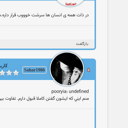
در ذات همه ی انسان ها سرشت خوووب قرار داره.هم
بازگفت
کارب
Sahar1986
pooryia: undefined
منم ايني که ايشون گفتن کاملا قبول دارم. تفاوت بين