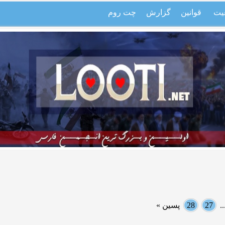
یت
قوانین
گزارش
چت روم
.
27
28
پسین »