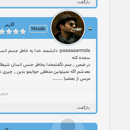
بازگفت
کاربر
Metalic
paaaaaarmida: دانشمند خدا به خاطر
سجده کنه
در ضمن _ منم نگفتمخدا بخاطر جنس انسان شیطان 
بعدشم اگه نمیتونین منطقی جوابمو بدین _ چیزی ن
مرسی از بعضیا .........
برین 
بازگفت
کاربر