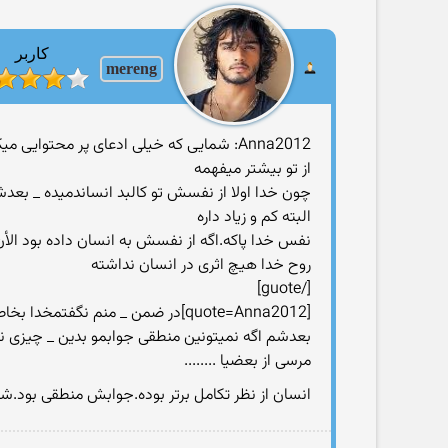
کاربر
mereng
Anna2012: شمایی که خیلی ادعای پر محتوایی میکنی_چندتا کتاب بیشتر بخون
چون خدا اولا از نفسش تو کالبد انساندمیده _ بع
البته کم و زیاد داره
‎نفس خدا پاکه.اگه از نفسش به انسان داده بود الأ
روح خدا هیچ اثری در انسان نداشته‎
[/guote]
[quote=Anna2012]در ضمن _ منم نگفتمخدا بخاطر جنس انسان شیطان رو مجبور به سجده کرده
بعدشم اگه نمیتونین منطقی جوابمو بدین _ چیزی ن
مرسی از بعضیا ........
انسان از نظر تکامل برتر بوده.جوابش منطقی بود.شم