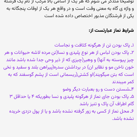
توضیحا متذکر می شوم که هر یک از اسامی بالا مرکب از نام یک فرشته
و واژه ی گاه به معنی وقت است و در واقع هر یک از اوقات پنجگانه به
یکی از فرشتگان مذبور اختصاص داده شده است
شرایط نماز عبارتست از:
۱ـ پاک بودن تن از هرگونه کثافت و نجاسات
۲ـ پاک بودن لباس از هر نوع پلیدی و نسا(تن مرده لاشه حیوانات و هر
چیز پیوسته به آنها) و وهیر(چیزی که از ذیر وحی جدا شده باشد مانند
خون ناخن مو و نظایر ان) در برداشتن سدره(پیراهن بلند و سفید و نخی
است که بتن میگویند)او کشتی(ریسمانی است از پشم گوسفند که به
کمر میبندند
۴ـشستن دست و رو بعبارت دیگر وضو
۵ـ پاک بودن جای نماز از هرگونه پلیدی و نسا بطوریکه ۴ یا حداقل ۳
گام اطراف آن پاک و تنیز باشد
۶ـ محل نماز از کسی به زور گرفته نشده باشد و یا از پول دزدی خریده
نشده باشد.