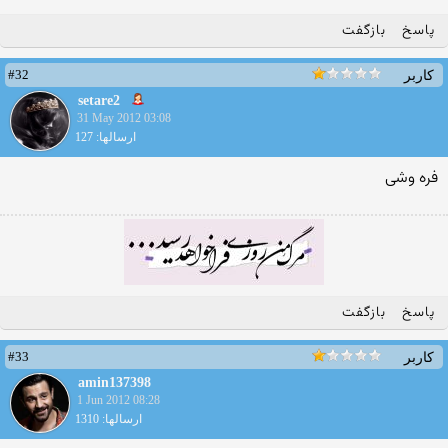
پاسخ
بازگفت
#32
کاربر
setare2
31 May 2012 03:08
ارسالها: 127
فره وشی
پاسخ
بازگفت
#33
کاربر
amin137398
1 Jun 2012 08:28
ارسالها: 1310