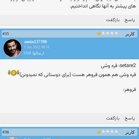
های پیشتر به آنها نگاهی انداختیم.
پاسخ
بازگفت
#35
کاربر
amin137398
1 Jun 2012 08:51
ارسالها: 1310
setare2: فره وشی
فره وشی هم همون فروهر هست (برای دوستانی که نمیدونن)
فروهر:
پاسخ
بازگفت
#36
کاربر