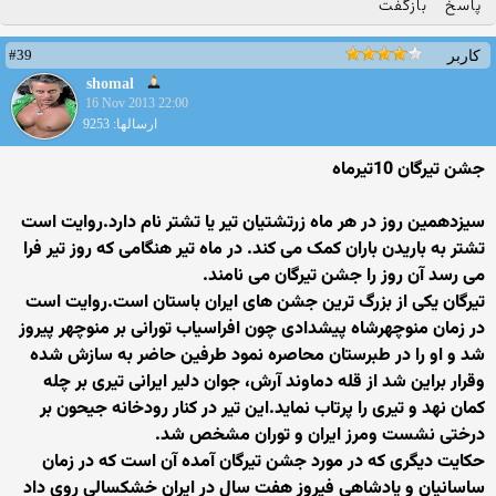
پاسخ
بازگفت
#39
کاربر
shomal
16 Nov 2013 22:00
ارسالها: 9253
جشن تیرگان 10تیرماه
سیزدهمین روز در هر ماه زرتشتیان تیر یا تشتر نام دارد.روایت است
تشتر به باریدن باران کمک می کند. در ماه تیر هنگامی که روز تیر فرا
می رسد آن روز را جشن تیرگان می نامند.
تیرگان یکی از بزرگ ترین جشن های ایران باستان است.روایت است
در زمان منوچهرشاه پیشدادی چون افراسیاب تورانی بر منوچهر پیروز
شد و او را در طبرستان محاصره نمود طرفین حاضر به سازش شده
وقرار براین شد از قله دماوند آرش، جوان دلیر ایرانی تیری بر چله
کمان نهد و تیری را پرتاب نماید.این تیر در کنار رودخانه جیحون بر
درختی نشست ومرز ایران و توران مشخص شد.
حکایت دیگری که در مورد جشن تیرگان آمده آن است که در زمان
ساسانیان و پادشاهی فیروز هفت سال در ایران خشکسالی روی داد