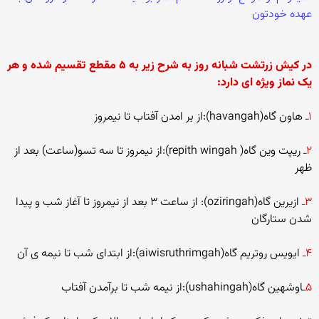
عهده خودتون
در کیش زرتشت شبانه روز به شرح زیر به ۵ مقطع تقسیم شده و هر
یک نماز ویژه ای دارد:
۱ـ
هاون گاه(havangah):از بر امدن آفتاب تا نیمروز
۲ـ
ریپت وین گاه( repith wingah):از نیمروز تا سه تسو(ساعت) بعد از
ظهر
۳ـ
ازیرین گاه(oziringah): از ساعت ۳ بعد از نیمروز تا آغاز شب و پیدا
شدن ستارگان
۴ـ
ایویس روتریم گاه(aiwisruthrimgah):از ابتدای شب تا نیمه ی آن
۵ـ
اوشهین گاه(ushahingah):از نیمه شب تا برآمدن آفتاب