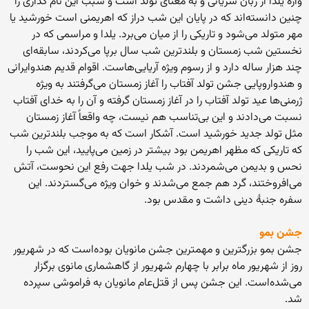
واژهٔ یلدا از زبان سریانی و به معنای تولد است و سبب این نام گذاری را
چنین دانسته‌اند که در پایان این شب دراز که اهریمنی است خورشید یا
مهر متولد می‌شود و تاریکی را از میان می‌برد. یلدا و مراسمی که در
نخستین شب زمستان و بلندترین شب سال برپا می‌کردند، سابقه‌ای
چند هزار ساله دارد و از رسوم ویژه آریایی‌هاست. اقوام قدیم هندوایرانی
و هندواروپایی جشن تولد آفتاب را آغاز زمستان می‌گرفتند به ویژه
ژرمنی‌ها عید تولد آفتاب را در آغاز زمستان گرفته و آن را به خدای آفتاب
نسبت می‌دادند و این بی‌تناسب هم نیست، چه واقعاً آغاز زمستان
مثل تولد جدید خورشید است. آشکار است که به موجب بلندترین شب
که تاریکی که مظهر اهریمن بود بیشتر در زمین می‌پایید، این شب را
نحس و بدیمن می‌شمردند. در شب یلدا جهت رفع این نحوست، آتش
می‌افروختند، گرد هم جمع می‌شدند و خوان ویژه می‌گستردند. این
سفره جنبهٔ دینی داشت و مقدس بود.
جشن بمو
جشن بمو بزرگترین و مهمترین جشن مانویان بوده‌است که در شهریور
روز از شهریور ماه برابر با چهارم شهریور از گاهشماری مانوی برگزار
می‌شده‌است. این جشن پس از قتل‌عام مانویان به فراموشی سپرده
شد.