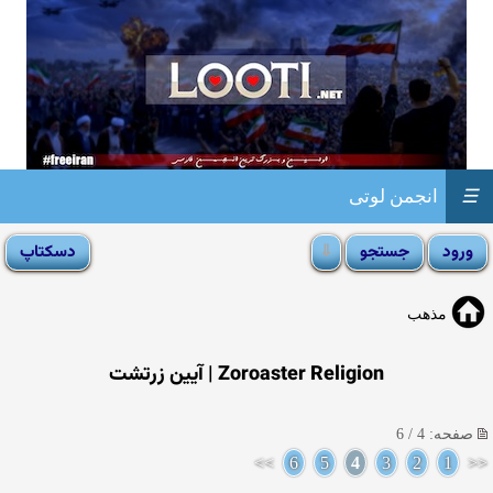
☰
انجمن لوتی
مذهب
Zoroaster Religion | آیین زرتشت
صفحه: 4 / 6
>>
6
5
4
3
2
1
<<