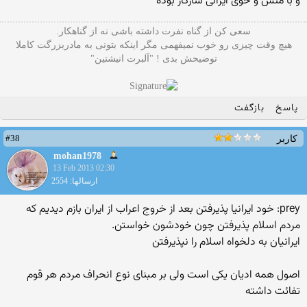
و با منش و خوی ایرانی سازگار بوده
سعی کن از گناه نفرت داشته باشی نه از گناهکار.
هیچ وقت چیزی رو خوب نمیفهمی مگر اینکه بتونی به مادربزرگت کاملا
توضیحش بدی ! "آلبرت انیشتین"
پاسخ
بازگفت
#38
کاربر
mohan1978
13 Feb 2013 02:30
ارسالها: 2554
prey: خود ایرانیا پذیرفتن بعد از خروج اعراب از ایران بازم دیدیم که
مردم اسلام پذیرفتن چون خودشون خواستن.
ایرانیان به دلخواه اسلام را نپذیرفتن
اصول همه ادیان یکی است ولی بر مبنای نوع انحراف مردم هر قوم
تفائت داشته