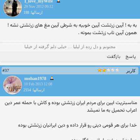
I_love_myWife
29 Nov 2012 09:12
ارسالها: 188
به به ! آیین زرتشت آیین خوبیه به شرطی آیین مغ های زرتشتی نشه !
همون آیین ناب زرتشت بمونه .
مجنونم و دل زده از لیلیا ... خیلی دلم گرفته از خیلیا
پاسخ
بازگفت
#37
کاربر
mohan1978
10 Feb 2013 12:08
ارسالها: 2554
مناسبتریت ایین برای مردم ایران زرتشتی بوده و کاش با حمله عمر دین
اعراب تحمیل به ما نمیشد
خدا برای هر قومی دینی رو قرار داده و دین ایرانیان زرتشتی بوده