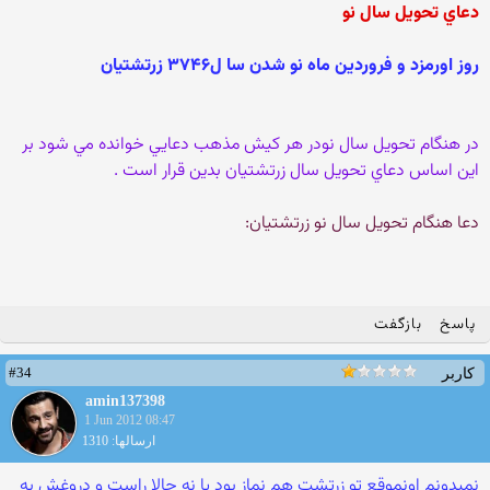
دعاي تحويل سال نو
روز اورمزد و فروردين ماه نو شدن سا ل۳۷۴۶ زرتشتيان
در هنگام تحويل سال نودر هر كيش مذهب دعايي خوانده مي شود بر
اين اساس دعاي تحويل سال زرتشتيان بدين قرار است .
دعا هنگام تحويل سال نو زرتشتيان:
پاسخ
بازگفت
#34
کاربر
amin137398
1 Jun 2012 08:47
ارسالها: 1310
نمیدونم اونموقع تو زرتشت هم نماز بود یا نه حالا راست و دروغش به