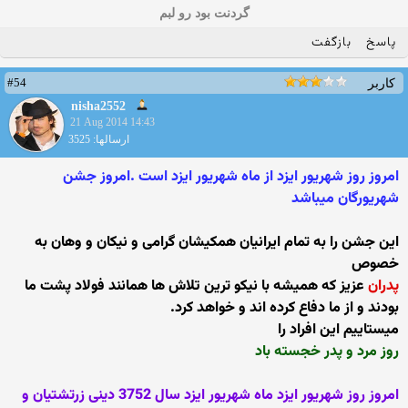
گردنت بود رو لبم
پاسخ
بازگفت
#54
کاربر
nisha2552
21 Aug 2014 14:43
ارسالها: 3525
امروز روز شهریور ایزد از ماه شهریور ایزد است .امروز جشن
شهریورگان میباشد
این جشن را به تمام ایرانیان همکیشان گرامی و نیکان و وهان به
خصوص
پدران
عزیز که همیشه با نیکو ترین تلاش ها همانند فولاد پشت ما
بودند و از ما دفاع کرده اند و خواهد کرد.
میستاییم این افراد را
روز مرد و پدر خجسته باد
امروز روز شهریور ایزد ماه شهریور ایزد سال 3752 دینی زرتشتیان و