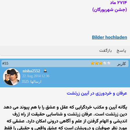
۲۷۱۴ ماد
(جشن شهریورگان)
Bilder hochladen
پاسخ
بازگفت
#55
کاربر
nisha2552
22 Aug 2014 12:36
ارسالها: 3525
عرفان و خردورزی در آیین زرتشت
یگانه آیین و مکتب خردگرایی که عقل و عشق را با هم پیوند می دهد
دین زرتشت است. عرفان زرتشت و شناسایی حقیقت از راه ژرف
اندیشی و الهام گرفتن از علم و آگاهی درونی امکان دارد. عشقی که
مورد نظر صوفیان و درویشان است که عشق واقعی و حقیقی را فقط