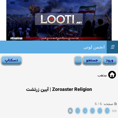
☰
انجمن لوتی
مذهب
Zoroaster Religion | آیین زرتشت
صفحه: 6 / 6
6
5
4
3
2
1
<<