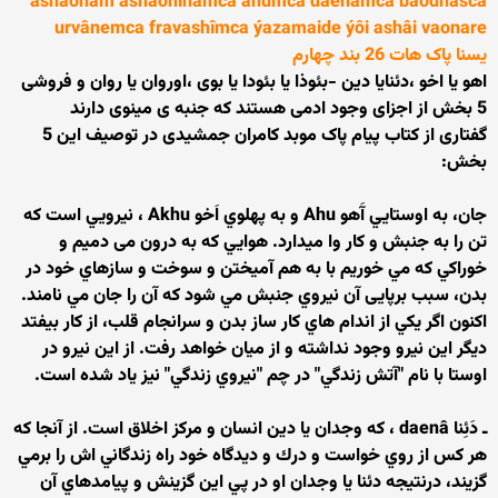
ashaonãm ashaoninãmca ahûmca daênãmca baodhasca
urvânemca fravashîmca ýazamaide ýôi ashâi vaonare
یسنا پاک هات 26 بند چهارم
اهو یا اخو ،دئنایا دین -بئوذا یا بئودا یا بوی ،اوروان یا روان و فروشی
5 بخش از اجزای وجود ادمی هستند که جنبه ی مینوی دارند
گفتاری از کتاب پیام پاک موبد کامران جمشیدی در توصیف این 5
بخش:
جان، به اوستايي آَهو Ahu و به پهلوي اَخو Akhu ، نيرويي است كه
تن را به جنبش و كار وا ميدارد. هوايي كه به درون می دمیم و
خوراكي كه مي خوريم با به هم آمیختن و سوخت و سازهاي خود در
بدن، سبب برپایی آن نيروي جنبش مي شود كه آن را جان مي نامند.
اكنون اگر يكي از اندام هاي كار ساز بدن و سرانجام قلب، از كار بيفتد
ديگر اين نيرو وجود نداشته و از ميان خواهد رفت. از اين نيرو در
اوستا با نام "آتش زندگي" در چم "نيروي زندگي" نيز ياد شده است.
ـ دَئِنا daenâ ، كه وجدان يا دين انسان و مركز اخلاق است. از آنجا كه
هر كس از روي خواست و درك و ديدگاه خود راه زندگاني اش را برمي
گزيند، درنتيجه دئنا يا وجدان او در پي اين گزينش و پيامدهاي آن