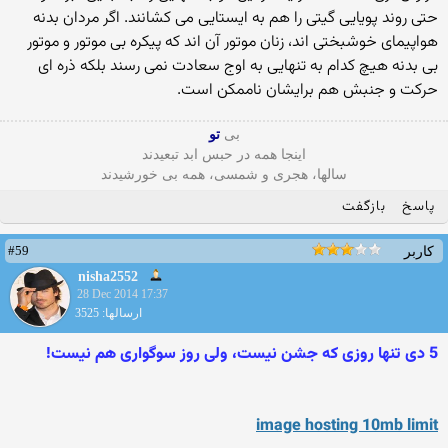
حتی روند پویایی گیتی را هم به ایستایی می کشانند. اگر مردان بدنه
هواپیمای خوشبختی اند، زنان موتور آن اند که پیکره بی موتور و موتور
بی بدنه هیچ کدام به تنهایی به اوج سعادت نمی رسند بلکه ذره ای
حرکت و جنبش هم برایشان ناممکن است.
بی
تو
اینجا همه در حبس ابد تبعیدند
سالها، هجری و شمسی، همه بی خورشیدند
پاسخ
بازگفت
#59
کاربر
nisha2552
28 Dec 2014 17:37
ارسالها: 3525
5 دی تنها روزی كه جشن نیست، ولی روز سوگواری هم نیست!
image hosting 10mb limit