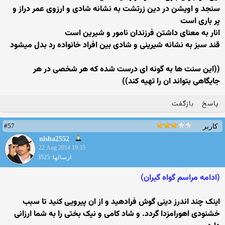
سنجد و اویشن در دین زرتشت به نشانه شادی و ارزوی عمر دراز و
پر باری است
انار به معنای داشتن فرزندان نامور و شیرین است
قند سبز به نشانه شیرینی و شادی بین افراد خانواده رد بدل میشود
((این سنت ها به گونه ای درست شده که هر شخصی در هر
جایگاهی بتواند ان را تهیه کند))
پاسخ
بازگفت
#57
کاربر
nisha2552
22 Aug 2014 19:35
ارسالها: 3525
(ادامه مراسم گواه گیران)
اینک چند اندرز دینی گوش فرادهید و از ان پیرویی کنید تا سبب
خشنودی اهورامزدا گردد. و شاد کامی و نیک بختی را به شما ارزانی