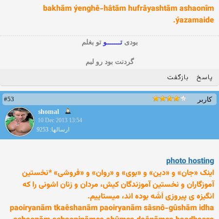
bakhãm ýenghê-hâtãm hufrâyashtãm ashaonîm
ýazamaide.
بودی
تـــــــو
تو بغلم
گردنت بود رو لبم
پاسخ
بازگفت
#53
کاربر
shomal
10 Dec 2013 13:54
ارسالها: 9253
photo hosting
اینک «جان» و «دین» و «بوی» و «روان» و «فروشی» *نخستین
آموزگاران و نخستین آموزندگان کیش، مردان و زنان اشونی را که
انگیزه­ ی پیروزی اَشَه بوده­ اند، می­ستاییم.
paoiryanãm tkaêshanãm paoiryanãm sâsnô-gûshãm idha