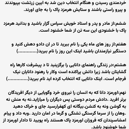
خردمندی رسیدن و هنگام انتخاب دین شد به ایین زرتشت بپیوندند
و پیرو راستی باشند و ستایش هرمزد پاک را به جای اورند.
ششم:از مادر و پدر و استاد خویش سپاس گزار باشید و بدانید هرمزد
پاک با خشنودی این سه تن از شما خشنود است.
هفتم:از روز های ماه یکی را نام ببرید تا در ان دادو دهش کنید و
دستگیر نیازمندان باشید اینک این روز را نام ببرید(.............)
هشتم:در زندگی راهنمای دانایی را برگزینید تا د پیشرفت کارها راه
گشایتان باشد زیرا دانش پراکنده است وکار با رهنود دانایان نیک
فرجام است. اینک دانایی که انتخاب کرده اید نام ببرید(..............)
نهم:اورمزد دانا که به انسان را نیروی خرد وگویایی از دیگر افریدگان
برتر افرید .دادش مردم دوستی پس دیگران را میازاید.نه به منش نه
به گوشن ونه به کنشن.بیگانه ای کهفرارسید جای و خراک دهید
.وهان را از سرما گرسنگی تشنگی و گرما در امان دارید .وبه داد و پیام
امشاسپندان که فروزان اورمزد پاک هستند راه پویید تا دادار اورمزد از
شما خوشنود باشد.