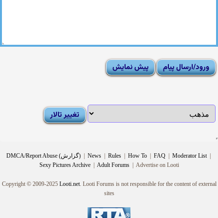
|
Moderator List
|
FAQ
|
How To
|
Rules
|
News
|
DMCA/Report Abuse (گزارش)
Sexy Pictures Archive
|
Adult Forums
|
Advertise on Looti
Copyright © 2009-2025
Looti.net
. Looti Forums is not responsible for the content of external
sites