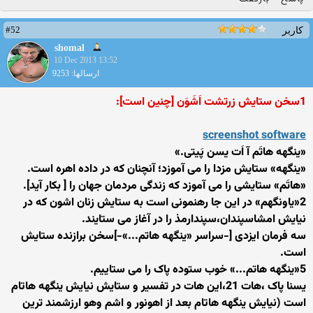
#52
کاربر
shomal
10 Dec 2013 13:52
ارسالها: 9253
1سخن ستایش زرتشت اَشَوَن [چنین است]:
screenshot software
«ینگهه هاتَم آ اَت یسن پَیتی.»
«ینگهه» ستایش مزدا را می آموزد؛ آنچنان که در داده اهره است.
«هاتَم» ستایشی را می آموزد که زندگی مردمان جهان را [ بکار آید].
2«یاونگهم» در این جا رهنمونی است به ستایش زنان اشون که در
نیایش امشاسپندان،سپندارمذ را در آغاز می ستایند.
سه فرمان ایزدی [-سراسر «ینگهه هاتم...»-]سخن برازنده ستایش
است.
5«ینگهه هاتم...» خوب ستوده پاک را می ستاییم.
یسنا پاک ،هات 21،این هات در تفسیر و ستایش نیایش ینگهه هاتام
است (نیایش ینگهه هاتام بعد از اهونور و اشم وهو ارزشمند ترین