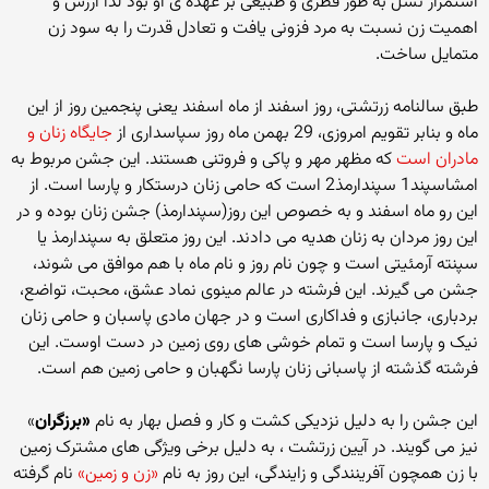
استمرار نسل به طور فطری و طبیعی بر عهده ی او بود لذا ارزش و
اهمیت زن نسبت به مرد فزونی یافت و تعادل قدرت را به سود زن
متمایل ساخت.
طبق سالنامه زرتشتی، روز اسفند از ماه اسفند یعنی پنجمین روز از این
ماه و بنابر تقویم امروزی، 29 بهمن ماه روز سپاسداری از
جایگاه زنان و
مادران است
که مظهر مهر و پاکی و فروتنی هستند. این جشن مربوط به
امشاسپند1 سپندارمذ2 است که حامی زنان درستکار و پارسا است. از
این رو ماه اسفند و به خصوص این روز(سپندارمذ) جشن زنان بوده و در
این روز مردان به زنان هدیه می دادند. این روز متعلق به سپندارمذ یا
سپنته آرمئیتی است و چون نام روز و نام ماه با هم موافق می شوند،
جشن می گیرند. این فرشته در عالم مینوی نماد عشق، محبت، تواضع،
بردباری، جانبازی و فداکاری است و در جهان مادی پاسبان و حامی زنان
نیک و پارسا است و تمام خوشی های روی زمین در دست اوست. این
فرشته گذشته از پاسبانی زنان پارسا نگهبان و حامی زمین هم است.
این جشن را به دلیل نزدیکی کشت و کار و فصل بهار به نام
«برزگران
»
نیز می گویند. در آیین زرتشت ، به دلیل برخی ویژگی های مشترک زمین
با زن همچون آفرینندگی و زایندگی، این روز به نام
«زن و زمین»
نام گرفته