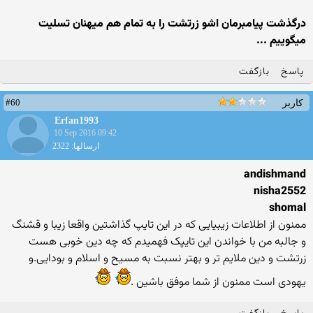
درگذشت پیامبرمان اشو زرتشت را به تمام هم میهنان تسلیت
میگوییم ...
پاسخ
بازگفت
#60
کاربر
Erfan1993
10 Sep 2016 09:42
ارسالها: 2322
andishmand
nisha2552
shomal
ممنون از اطلاعات زیبیایی که در این تایپ گذاشتین واقعا زیبا و قشنگ
و جالبه من با خواندن این تایپک فهمیدم که چه دین خوبی هست
زرتشت و دین ملایم تر و بهتر نسبت به مسیح و اسلام و بودایی.و
یهودی است ممنون از شما موفق باشین .