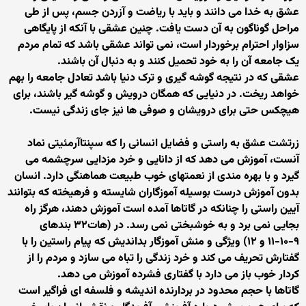
عشق به خدا می دانند و باید با ریاضت و آزردن جسم، پس از طی
مراحل گوناگون به آن دست یافت. چنین عشقی با آنکه از پایگاهی
سزاوار احترام برخوردار است، نمی تواند عشقی باشد که تمام مردم
یک جامعه آن را به خود تحمیل کنند و به دنبال آن باشند.
عشقی که در نتیجه گوشه گیری و ترک دنیا باشد تعادل جامعه را بهم
خواهد ریخت. در دنیایی که همگان درویش و گوشه گیر باشند، برای
هیچکس حتی برای درویشان و صوفی ها نیز جای زندگی نیست.
زرتشت عشق به راستی و فضایل انسانی را که سپنتاآرمئیتی نماد
آنست، آموزش می دهد که از دانایی و خرد مزدایی سرچشمه می
گیرد و با بهره مندی از نعمتهای خوب طبیعت هماهنگی دارد. انسان
بدون آموزش درست بوسیله آموزگاران شایسته و فرهیخته که بتوانند
آیین راستی را چنانکه در گاتاها آمده است آموزش دهند، هرگز راه
بجایی نمی برد و به خوشبختی نمی رسد. در (هات۳۲ بندهای
۹-۱۰-۱۱ و ۱۲) ویژگی و منش آموزگار بداندیش که پیام راستین را با
گفتارش تحریف می کند و خرد زندگی را تباه می سازد و مردم را از
کردار خوب باز می دارد با گفتاری فشرده آموزش می دهد.
گاتاها با حجم محدود در بردارنده اندیشه و فلسفه ای فراگیر است