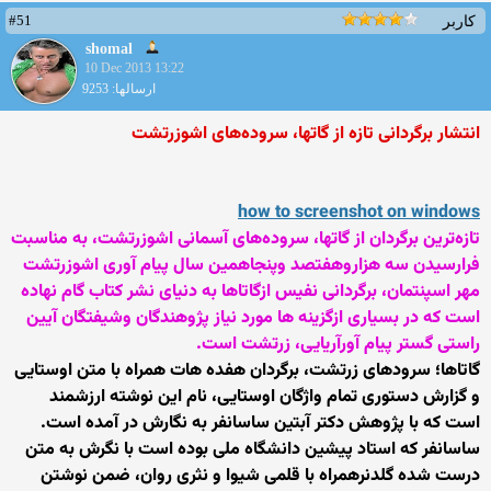
#51
کاربر
shomal
10 Dec 2013 13:22
ارسالها: 9253
انتشار برگردانی تازه از گاتها، سروده‌های اشوزرتشت
how to screenshot on windows
تازه‌ترین برگردان از گاتها، سروده‌های آسمانی اشوزرتشت، به مناسبت
فرارسیدن سه هزاروهفتصد وپنجاهمین سال پیام آوری اشوزرتشت
مهر اسپنتمان، برگردانی نفیس ازگاتاها به دنیای نشر کتاب گام نهاده
است که در بسیاری ازگزینه ها مورد نیاز پژوهندگان وشیفتگان آیین
راستی گستر پیام آورآریایی، زرتشت است.
گاتاها؛ سرودهای زرتشت، برگردان هفده هات همراه با متن اوستایی
و گزارش‌ دستوری تمام واژگان اوستایی، نام این نوشته ارزشمند
است که با پژوهش دکتر آبتین ساسانفر به نگارش در آمده است.
ساسانفر که استاد پیشین دانشگاه ملی بوده است با نگرش به متن
درست شده گلدنرهمراه با قلمی شیوا و نثری روان، ضمن نوشتن