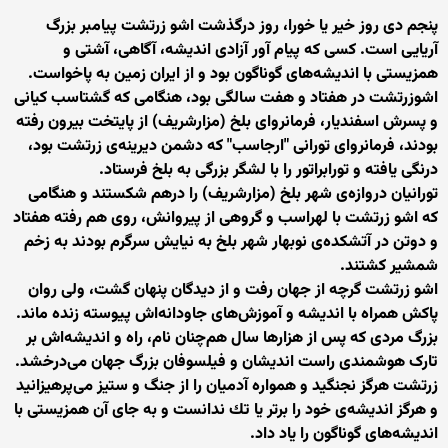
پنجم دی روز خير يا خورا، روز درگذشت اشو زرتشت پیامبر بزرگ
آریایی است. کسی که پيام آور آزادی انديشه، آگاهی، آشتی و
همزيستی با انديشه‌های گوناگون بود و از ايران زمين به پاخواست.
اشوزرتشت در هفتاد و هفت سالگی بود، هنگامی كه گشتاسب كيانی
و پسرش اسفنديار، فرمانروای بلخ (مزارشريف) از پايتخت بيرون رفته
بودند، فرمانروای تورانی "ارجاسب" كه دشمن ديرينه‌ی زرتشت بود،
درنگی يافته و تورابراتور را با لشگر بزرگی به بلخ فرستاد.
تورانيان دروازه‌ی شهر بلخ (مزارشريف) را درهم شكستند و هنگامی
كه اشو زرتشت با لهراسب و گروهی از پيروانش، روی هم رفته هفتاد
و دوتن در آتشكده‌ی نوبهار شهر بلخ به نيايش سرگرم بودند به زخم
شمشير كشتند.
اشو زرتشت گرچه از جهان رفت و از دیدگان پنهان گشت، ولی روان
پاكش همراه با اندیشه و آموزش‌های جاودانه‌اش پیوسته زنده ماند.
بزرگ مردی که پس از هزارها سال هم‌چنان نام، راه و اندیشه‌اش بر
تارک هوشمندی راست اندیشان و فیلسوفان بزرگ جهان می‌درخشد.
زرتشت هرگز نجنگید و همواره آدمیان را از جنگ و ستیز می‌پرهیزانید
و هرگز اندیشه‌ی خود را برتر یا تك ندانست و به جای آن همزیستی با
اندیشه‌های گوناگون را یاد داد.