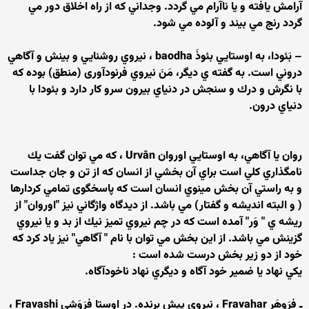
آرامش يافته و يا ناآرام مي گردد. وجداني كه از راه اخلاق دور مي
گردد رنج مي بيند و آلوده مي شود.
– بَئودا، به اوستايي بئوذَ baodha ، نيروي روشنايي و بينش و آگاهي
دروني است. به گفته ي ديگر، مَنَ نيروي فرنودآوری (منطق) بوده كه
با نگرش و درك و سنجش در دنياي بيرون سرو كار دارد و بئودا با
دنياي درون.
روان يا آگاهي، به اوستايي اوروان Urvân ، كه مي توان گفت يك
نامگذاري كلي است براي آن بخشي از انسان كه از تن و جان جداست
و به راستي آن بخش مينوي انسان است كه پاسخگوی تمامي كردارها
( و البته انديشه و گفتار) مي باشد. از ديدگاه واژگاني نيز "اوروان" از
ريشه ي " وَر" آمده است كه در چم نيروي تميز نيك از بد و يا نيروي
گزينش مي باشد. از اين بخش مي توان با نام " آگاهي" نيز ياد كرد كه
خود از دو زير بخش درست شده است :
يكي نهاد يا ضمير خود آگاه و ديگري نهاد ناخودآگاه.
ـ فرَوهَر Fravahar ، نيروي پيش برنده. در اوستا فرَوَشي Fravashi ،