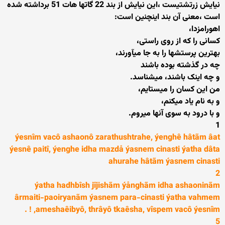
نیایش زرتشتیست ،این نیایش از بند 22 گاتها هات 51 برداشته شده
است ،معنی آن بند اینچنین است:
اهورامزدا،
کسانی را که از روی راستی،
بهترین پرستش­ها را به جا می­آورند،
چه در گذشته بوده باشند
و چه اینک باشند، می­شناسد.
من این کسان را می­ستایم،
و به نام یاد می­کنم،
و با درود به سوی آن­ها می­روم.
1
ýesnîm vacô ashaonô zarathushtrahe, ýenghê hâtãm âat
ýesnê paitî, ýenghe idha mazdå ýasnem cinasti ýatha dâta
ahurahe hâtãm ýasnem cinasti
2
ýatha hadhbîsh jîjishãm ýånghãm idha ashaoninãm
ârmaiti-paoiryanãm ýasnem para-cinasti ýatha vahmem
ameshaêibyô, thrâyô tkaêsha, vîspem vacô ýesnîm, ! .
5