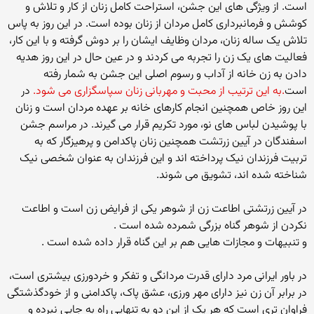
است. از ویژگی های این جشن، استراحت کامل زنان از کار و تلاش و
کوشش و فرمانبرداری کامل مردان از زنان بوده است. در این روز به پاس
تلاش یک ساله زنان، مردان وظایف ایشان را بر دوش گرفته و با این کار،
فعالیت های یک زن را تجربه می کردند و در عین حال در این روز هدیه
دادن به زن خانه از آداب و رسوم اصلی این جشن به شمار رفته
است
.به این ترتیب از محبت و مهربانی زنان سپاسگزاری می شود.
در
این روز خاص همچنین انجام کارهای خانه بر عهده مردان است و زنان
با پوشیدن لباس های نو، مورد تکریم قرار می گیرند. در مراسم جشن
اسفندگان در آیین زرتشت همچنین زنان پاکدامن و پرهیزگار که به
تربیت فرزندان نیک پرداخته اند و این فرزندان به عنوان شخصی نیک
شناخته شده اند، تشویق می شوند.
در آیین زرتشتی اطاعت زن از شوهر یکی از فرایض زن است و اطاعت
نکردن از شوهر گناه بزرگی شمرده شده است .
و تنبیهات و مجازات هایی هم بر این گناه قرار داده شده است .
در باور ایرانی مرد دارای قدرت مردانگی و تفکر و خردورزی بیشتری است،
در برابر آن زن نیز دارای مهر ورزی، عشق پاک، پاکدامنی و از خودگذشتگی
فراوان تری است که هر یک از این دو به تنهایی راه به جایی نبرده و