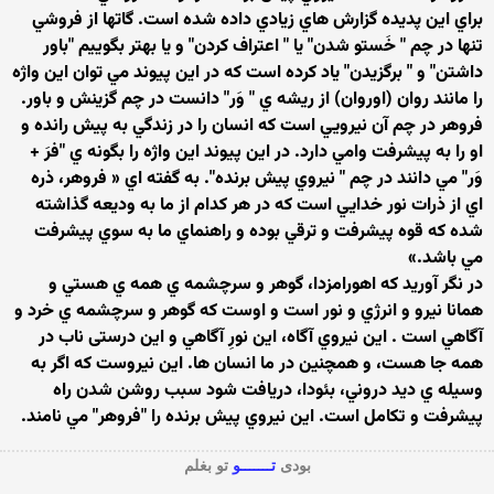
براي اين پديده گزارش هاي زيادي داده شده است. گاتها از فروشي
تنها در چم " خَستو شدن" يا " اعتراف كردن" و يا بهتر بگوييم "باور
داشتن" و " برگزيدن" ياد كرده است كه در اين پيوند مي توان اين واژه
را مانند روان (اوروان) از ريشه ي " وَر" دانست در چم گزينش و باور.
فروهر در چم آن نيرويي است كه انسان را در زندگي به پیش رانده و
او را به پيشرفت وامي دارد. در اين پيوند اين واژه را بگونه ي "فرَ +
وَر" مي دانند در چم " نيروي پيش برنده". به گفته اي « فروهر، ذره
اي از ذرات نور خدايي است كه در هر كدام از ما به وديعه گذاشته
شده كه قوه پيشرفت و ترقي بوده و راهنماي ما به سوي پيشرفت
مي باشد.»
در نگر آورید كه اهورامزدا، گوهر و سرچشمه ي همه ي هستي و
همانا نيرو و انرژي و نور است و اوست كه گوهر و سرچشمه ي خرد و
آگاهي است . اين نيروي آگاه، اين نورِ آگاهي و اين درستی ناب در
همه جا هست، و همچنین در ما انسان ها. اين نيروست كه اگر به
وسيله ي ديد دروني، بئودا، دریافت شود سبب روشن شدن راه
پيشرفت و تكامل است. اين نيروي پيش برنده را "فروهر" مي نامند.
بودی
تـــــــو
تو بغلم