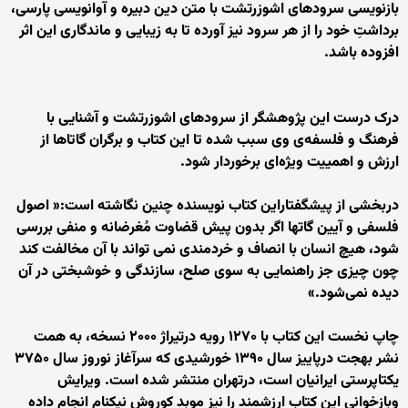
بازنویسی سرودهای اشوزرتشت با متن دین دبیره و آوانویسی پارسی،
برداشتِ خود را از هر سرود نیز آورده تا به زیبایی و ماندگاری این اثر
افزوده باشد.
درک درست این پژوهشگر از سرودهای اشوزرتشت و آشنایی با
فرهنگ و فلسفه‌ی وی سبب شده تا این کتاب و برگران گاتاها از
ارزش و اهمییت ویژه‌ای برخوردار شود.
دربخشی از پیشگفتاراین کتاب نویسنده چنین نگاشته است:« اصول
فلسفی و آیین گاتها اگر بدون پیش قضاوت مُغرضانه و منفی بررسی
شود، هیچ انسان با انصاف و خردمندی نمی تواند با آن مخالفت کند
چون چیزی جز راهنمایی به سوی صلح، سازندگی و خوشبختی در آن
دیده نمی‌شود.»
چاپ نخست این کتاب با ۱۲۷۰ رویه درتیراژ ۲۰۰۰ نسخه، به همت
نشر بهجت درپاییز سال ۱۳۹۰ خورشیدی که سرآغاز نوروز سال ۳۷۵۰
یکتاپرستی ایرانیان است، درتهران منتشر شده است. ویرایش
وبازخوانی این کتاب ارزشمند را نیز موبد کوروش نیکنام انجام داده