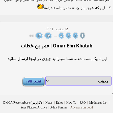
کسایی که هیچی تو چنته ندارن واسه عرضه
صفحه: 1 / 17
>>
17
16
...
4
3
2
1
Omar Ebn Khatab | عمر بن خطاب
این تاپیک بسته شده. شما نمیتوانید چیزی در اینجا ارسال نمائید.
|
Moderator List
|
FAQ
|
How To
|
Rules
|
News
|
DMCA/Report Abuse (گزارش)
Sexy Pictures Archive
|
Adult Forums
|
Advertise on Looti