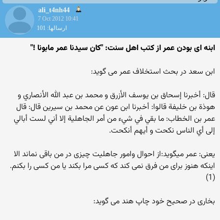
ali_t4nh44
7 Oct 2012 10:41
ارسالها: 101
ابنه ای بودن عمر از کتب اهل سنت: "کان سیدنا عمر مابونا !"
ابن سعد در بحث استخلاف عمر می گوید:
قال: أخبرنا إسحاق بن يوسف الأزرق و محمد بن عبد الله الأنصاري و
هوذة بن خليفة قالوا: أخبرنا ابن عون عن محمد بن سيرين قال: قال
عمر بن الخطاب: ما بقي في شي‏ء من أمر الجاهلية إلا أني لست أبالي
إلى أي الناس نكحت و أيهم أنكحت.
یعنی: عمر میگوید:از احوال وامور جاهلیت چیزی در من باقی نماند الا
اینکه هنوز برای من فرق نمی کند که کسی مرا بکند یا من کسی را بکنم.
(1)
بخاری در صحیح خود چاپ هند می گوید: