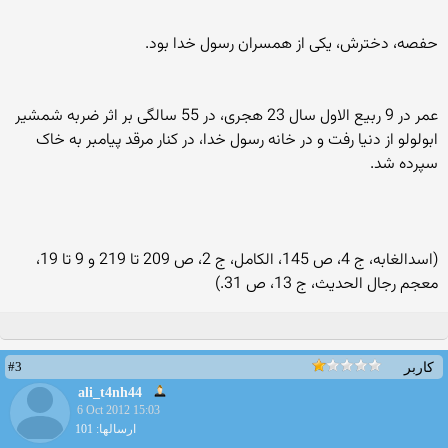
حفصه، دخترش، یکی از همسران رسول خدا بود.
عمر در 9 ربیع الاول سال 23 هجری، در 55 سالگی بر اثر ضربه شمشیر
ابولولو از دنیا رفت و در خانه رسول خدا، در کنار مرقد پیامبر به خاک
سپرده شد.
(اسدالغابه، ج 4، ص 145، الکامل، ج 2، ص 209 تا 219 و 9 تا 19،
معجم رجال الحدیث، ج 13، ص 31.)
#3
کاربر
ali_t4nh44
6 Oct 2012 15:03
ارسالها: 101