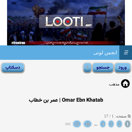
☰
انجمن لوتی
مذهب
Omar Ebn Khatab | عمر بن خطاب
صفحه: 1 / 17
>>
17
16
...
4
3
2
1