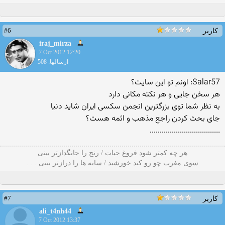
#6
کاربر
iraj_mirza
7 Oct 2012 12:20
ارسالها: 508
Salar57: اونم تو اين سايت؟
هر سخن جایی و هر نکته مکانی دارد
به نظر شما توی بزرگترین انجمن سکسی ایران شاید دنیا
جای بحث کردن راجع مذهب و ائمه هست؟
...................................
هر چه کمتر شود فروغ حیات / رنج را جانگدازتر بینی
سوی مغرب چو رو کند خورشید / سایه ها را درازتر بینی . . .
#7
کاربر
ali_t4nh44
7 Oct 2012 13:37