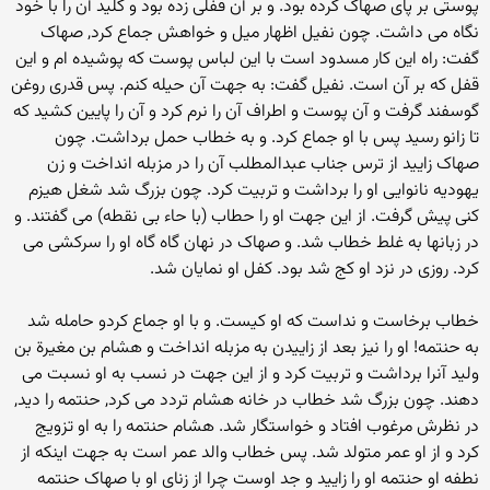
پوستی بر پای صهاک کرده بود. و بر آن قفلی زده بود و کلید آن را با خود
نگاه می داشت. چون نفیل اظهار میل و خواهش جماع کرد, صهاک
گفت: راه این کار مسدود است با این لباس پوست که پوشیده ام و این
قفل که بر آن است. نفیل گفت: به جهت آن حیله کنم. پس قدری روغن
گوسفند گرفت و آن پوست و اطراف آن را نرم کرد و آن را پایین کشید که
تا زانو رسید پس با او جماع کرد. و به خطاب حمل برداشت. چون
صهاک زایید از ترس جناب عبدالمطلب آن را در مزبله انداخت و زن
یهودیه نانوایی او را برداشت و تربیت کرد. چون بزرگ شد شغل هیزم
کنی پیش گرفت. از این جهت او را حطاب (با حاء بی نقطه) می گفتند. و
در زبانها به غلط خطاب شد. و صهاک در نهان گاه گاه او را سرکشی می
کرد. روزی در نزد او کج شد بود. کفل او نمایان شد.
خطاب برخاست و نداست که او کیست. و با او جماع کردو حامله شد
به حنتمه! او را نیز بعد از زاییدن به مزبله انداخت و هشام بن مغیرة بن
ولید آنرا برداشت و تربیت کرد و از این جهت در نسب به او نسبت می
دهند. چون بزرگ شد خطاب در خانه هشام تردد می کرد, حنتمه را دید,
در نظرش مرغوب افتاد و خواستگار شد. هشام حنتمه را به او تزویج
کرد و از او عمر متولد شد. پس خطاب والد عمر است به جهت اینکه از
نطفه او حنتمه او را زایید و جد اوست چرا از زنای او با صهاک حنتمه