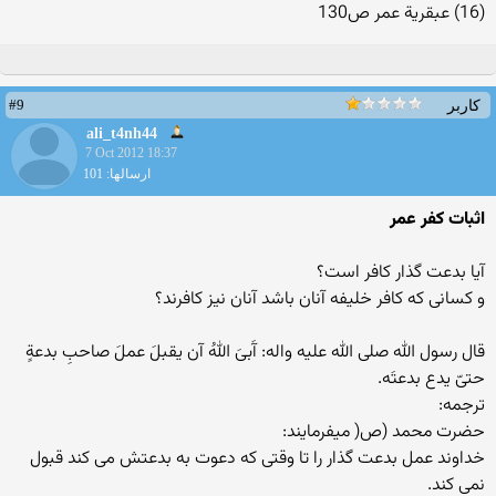
(16) عبقریة عمر ص130
#9
کاربر
ali_t4nh44
7 Oct 2012 18:37
ارسالها: 101
اثبات کفر عمر
آیا بدعت گذار کافر است؟
و کسانی که کافر خلیفه آنان باشد آنان نیز کافرند؟
قال رسول الله صلی الله علیه واله: آَبیَ اللهُ آن یقبلَ عملَ صاحبِ بدعةٍ
حتیّ یدع بدعتَه.
ترجمه:
حضرت محمد (ص( میفرمایند:
خداوند عمل بدعت گذار را تا وقتی که دعوت به بدعتش می کند قبول
نمی کند.