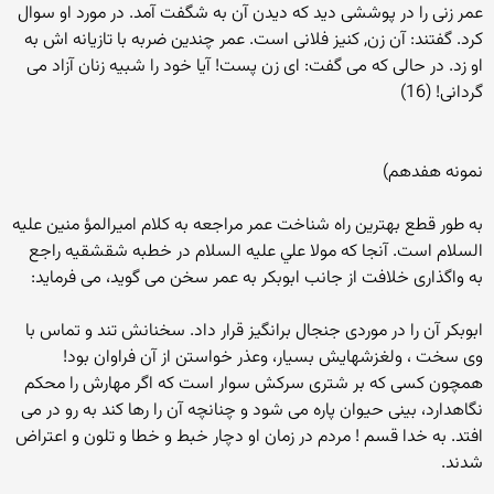
عمر زنی را در پوششی دید که دیدن آن به شگفت آمد. در مورد او سوال
کرد. گفتند: آن زن, کنیز فلانی است. عمر چندین ضربه با تازیانه اش به
او زد. در حالی که می گفت: ای زن پست! آیا خود را شبیه زنان آزاد می
گردانی! (16)
نمونه هفدهم)
به طور قطع بهترین راه شناخت عمر مراجعه به کلام اميرالمؤ منين عليه
السلام است. آنجا كه مولا علي عليه السلام در خطبه شقشقيه راجع
به واگذارى خلافت از جانب ابوبكر به عمر سخن مى گويد، مى فرمايد:
ابوبكر آن را در موردى جنجال برانگيز قرار داد. سخنانش تند و تماس با
وى سخت ، ولغزشهايش بسيار، وعذر خواستن از آن فراوان بود!
همچون كسى كه بر شترى سركش سوار است كه اگر مهارش را محكم
نگاهدارد، بينى حيوان پاره مى شود و چنانچه آن را رها كند به رو در مى
افتد. به خدا قسم ! مردم در زمان او دچار خبط و خطا و تلون و اعتراض
شدند.