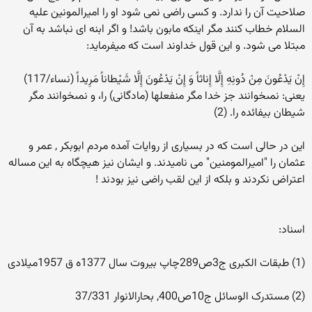
صلاحیت آن را ندارد. و کسی راضی نمی شود او را امیرالمونین علیه
السلام خطاب کنند مگر اینکه مابون باشد! و اگر ابنه ای نباشد به آن
مبتلا می شود. و این قول خداوند است که میفرماید:
إِنْ يَدْعُونَ مِنْ دُونِهِ إِلَّا إِناثاً وَ إِنْ يَدْعُونَ إِلَّا شَيْطاناً مَرِيداً (نساء/117)
یعنی: نمى‏خوانند جز خدا مگر منفعلها (مادگانی) را، و نمى‏خوانند مگر
شيطان بيفائده را. (2)
این در حالی است که در بسیاری از روایات آمده مردم ابوبکر , عمر و
عثمان را "امیرالمومنین" می نامیدند. و ایشان نیز هیچگاه به این مساله
اعتراض نکردند و بلکه از این لقب راضی نیز بودند !
اسناد:
(1) طبقات الکبری ج3ص289چاپ بیروت سال 1377ه ق 1957میلادی
(2) مستدرک الوسائل ج10ص400, بحارالانوار 37/331