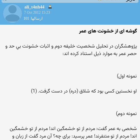
ali_t4nh44
7 Oct 2012 15:23
ارسالها: 101
گوشه ای از خشونت های عمر
پژوهشگران در تحلیل شخصیت خلیفه دوم و اثبات خشونت بي حد و
حصر عمر به موارد ذیل استناد کرده اند:
نمونه اول)
او نخستین کسی بود که شلاق (دره) در دست گرفت. (1)
نمونه دوم)
شخصی به عمر گفت: مردم از تو خشمگین اند! مردم از تو خشمگین
اند! مردم از تو متنفرند! عمر پرسید: برای چه؟ آن مرد گفت از زبان و