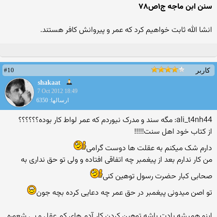
سنن ابن ماجه ج۱ص۷۸
انشا الله ثابت خواهیم کرد که عمر و پیروانش کافر هستند.
#10
کاربر
shakaat
7 Oct 2012 18:49
ارسالها: 6350
ali_t4nh44: مگه سند و مدرک نیوردم که عمر لواط کار بوده؟؟؟؟؟؟
از کتاب خود اهل سنت!!!!!
دارم شک میکنم به عقلت ها دوست گرامی
من کار ندارم بعد از پیغمبر چه اتفاقی افتاده و ولی تو حق نداری به
صحابی کبار حضرت رسول توهین کنی
تو اصن میدونی پیغمبر در حق عمر چه دعایی کرده بچه جون
اینو همیشه یادت باشه توهین کردن کار آدم های کم عقل و بی شعوره