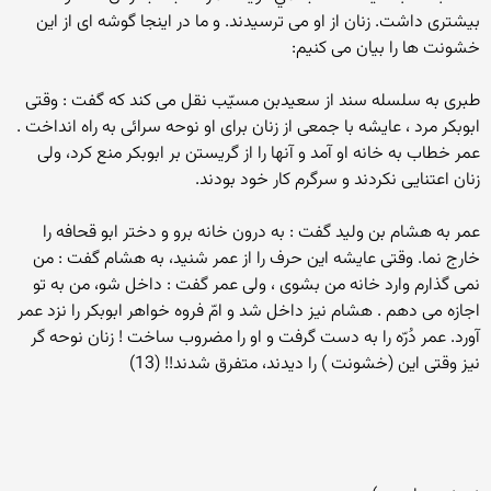
بیشتری داشت. زنان از او می ترسیدند. و ما در اینجا گوشه ای از این
خشونت ها را بیان می کنیم:
طبرى به سلسله سند از سعيدبن مسيّب نقل مى كند كه گفت : وقتى
ابوبكر مرد ، عايشه با جمعى از زنان براى او نوحه سرائى به راه انداخت .
عمر خطاب به خانه او آمد و آنها را از گريستن بر ابوبكر منع كرد، ولى
زنان اعتنايى نكردند و سرگرم كار خود بودند.
عمر به هشام بن وليد گفت : به درون خانه برو و دختر ابو قحافه را
خارج نما. وقتى عايشه اين حرف را از عمر شنيد، به هشام گفت : من
نمى گذارم وارد خانه من بشوى ، ولى عمر گفت : داخل شو، من به تو
اجازه مى دهم . هشام نيز داخل شد و امّ فروه خواهر ابوبكر را نزد عمر
آورد. عمر دُرّه را به دست گرفت و او را مضروب ساخت ! زنان نوحه گر
نيز وقتى اين (خشونت ) را ديدند، متفرق شدند!! (13)