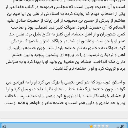
نقل کرده که مطابق با حدیث منقول از حضرت صادق علیه السلام
است و آن حدیث چنین است که مجلسی فرموده: در کتاب عقدالدرر از
یکی از اصحاب دیدم که روایت کرده به اسنادش از علی بن ابراهیم بن
هاشم از پدرش از حسن بن محبوب از ابن زیات از حضرت صادق علیه
السلام که آن حضرت فرمود: صهاک کنیز عبدالمطلب بود و صاحب
کفل, شترچران و از اهل حبشه. این کنیز به نکاح مایل بود, نفیل جد
عمر او را خواست و عاشق او شد, در چراگاه شتران با صهاک نزدیکی
کرد. صهاک به دختری به نام حنتمه باردار شد. چون حنتمه را زایید از
اهل و نزدیکان ترسید, او را در پارچه ای پشمین پیچید و بین حشم
داران مکه انداخت. هشام بن مغیرة بن ولید او را پیدا کرد و به منزلش
برد و تربیت کرد و او را حنتمه نام گذاشت.
و اخلاق عرب بود که هر کس یتیمی را بزرگ می کرد او را به فرزندی می
گرفت. چون حنتمه بزرگ شد خطاب به او نظر انداخت و میل کرد و ارا
از هشام خواستگار شد و با او تزویج کرد و عمر از او متولد. پس خطاب
پدر و جد مادری و دایی عمر است و حنتمه مادر و خواهر و عمه اوست.
#5
کاربر