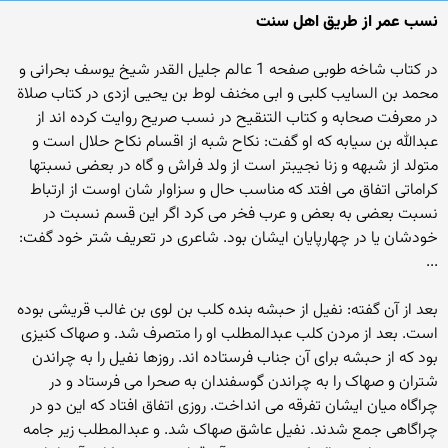
نسب عمر از طریق اهل سنت
در کتاب شاخه طوبی صفحه 1 عالم جلیل القدر شیخ یوسف بحرانی و
محمد بن السایب کلبی و ابی مخنف لوط بن یحیی ازدی در کتاب صلاة
در معرفت صحابه و کتاب التنقیح در نسب صریح روایت کرده اند از
عبدالله بن سیابه که او گفت: نکاح شبه از اقسام نکاح حلال است و
متولد از شبهه و زنا نجیبتر است از ولد فراش و گاه در بعضی نسبتها
کراماتی اتفاق می افتد که مناسب حال و سزاوار شان اوست از ارتباط
نسبت بعضی به بعض و عرب فخر می کرد اگر این قسم نسبت در
خودشان یا در چهارپایان ایشان بود. شاعری در تعریف شتر خود گفت:
...
بعد از آن گفته: نفیل از حبشه بنده کلب بن لوی بن غالب قریشی بوده
است. بعد از مردن کلب عبدالمطلب او را متصرف شد. و صهاک کنیزی
بود که از حبشه برای آن جناب فرستاده اند. روزها نفیل را به چراندن
شتران و صهاک را به چراندن گوسفندان به صحرا می فرستاد و در
چراگاه میان ایشان تفرقه می انداخت. روزی اتفاق افتاد که این دو در
چراگاهی جمع شدند. نفیل عاشق صهاک شد. و عبدالمطلب زیر جامه