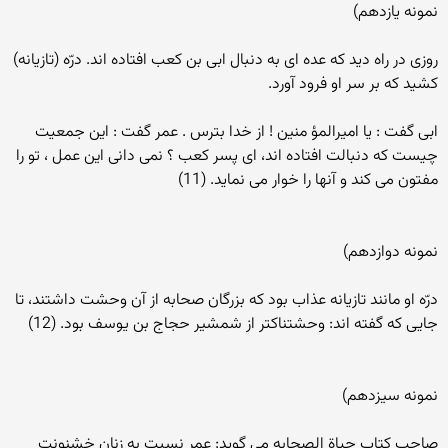
نمونه يازدهم)
روزى در راه ديد كه عده اى به دنبال ابى بن كعب افتاده اند. درّه (تازیانه)
كشيد كه بر سر او فرود آورد.
ابى گفت : يا اميرالمؤ منين ! از خدا بترس . عمر گفت : اين جمعيت
چيست كه دنبالت افتاده اند، اى پسر كعب ؟ نمى دانى اين عمل ، تو را
مفتون مى كند و آنها را خوار مى نمايد. (11)
نمونه دوازدهم)
درّه او مانند تازيانه عذاب بود كه بزرگان صحابه از آن وحشت داشتند، تا
جايى كه گفته اند: وحشتناكتر از شمشير حجاج بن يوسف بود. (12)
نمونه سيزدهم)
صاحب كتاب حياة الصحابه مي گوید: عمر نسبت به زنان خشنونت