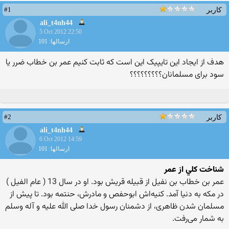
#1
کاربر
ali_t4nh44
5 Oct 2012 22:50
ارسالها: 101
هدف از ایجاد این تایپیک این است که ثابت کنیم عمر بن خطاب ضرر یا
سود برای مسلمانان؟؟؟؟؟؟؟؟؟
#2
کاربر
ali_t4nh44
6 Oct 2012 14:59
ارسالها: 101
شناخت كلي از عمر
عمر بن خطاب بن نفیل از قبیله قریش بود. او در سال 13 ( عام الفیل )
در مکه به دنیا آمد. کنیه‌اش ابوحفص و مادرش، حنتمه بود. تا پیش از
مسلمان شدن ظاهری، از دشمنان رسول خدا صلی الله علیه و آله وسلم
به شمار می‌رفت.