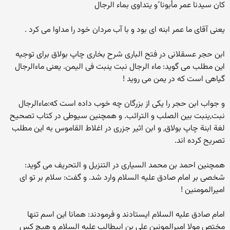
کان سیدنا عمر مأبونا ًو یتداوی بماء الرجال
یعنی آقای ما عمر ابنه ای بود و با آب مردان خود را مداوا می کرد .
ابن حجر عسقلانی در فتح الباری شرح بخاری چاپ بولاق برای توجیه
این مطلب می گوید: ماء الرجال نبت ینبت فی الیمن. یعنی ماءالرجال
گیاهی است که در یمن می روید !
و جواب ابن حجر را یکی از بزرگان چه خوب داده است که:ماءالرجال
نبت,ینبت بین الصلب و الترائب. و همچنین سیوطی در کتاب تصحیح
لغة ابنة چاپ بولاق, و ابن اثیر جزری در اغلاط القاموس به این مطلب
تصریح کرده اند.
همچنین احمد بن محمد السیاری در التنزیل و التحریف می گوید:
شخصی بر امام صادق علیه السلام وارد شد. و گفت: سلام بر تو ای
امیرالمومنین !
امام صادق علیه السلام ایستادند و فرمودند: همانا این اسم تنها
مختص مولا امیرالمونین علی بن ابیطالب علیه السلام و هیچ کس