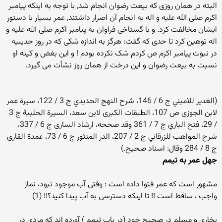
البته در همان روزی که بیعت رضوان انجام شد, با توجه به اینکه پیامبر
اکرم صلی الله علیه و اله به انجام آن اصرار داشتند, عمر بسیار با دستور
ایشان مخالفت کرد. و با گستاخی فراوان به پیامبر اکرم صلی الله علیه و
اله توهین کرد تا حدی که گفت: هرگز به اندازه شکی که در روز حدیبیه
در نبوت پیامبر اکرم ص کردم شک نکرده بودم ! و این بغض و کینه او
نسبت به بیعت رضوان و این درخت از همان روز نشأت می گیرد.
(الغدير للاميني ج 6 / 146، شرح النهج الحديدي ج 3 / 122، سيرة عمر
لابن الجوزى ص 107، الطبقات الكبرى لابن سعد، السيرة الحلبية ج 3
/ 29، فتح الباري ج 7 / 361 وقد صححه، ارشاد السارى ج 6 / 337،
شرح المواهب للزرقاني ج 2 / 207، الدر المنثور ج 6 / 73، عمدة القارى
ج 8 / 284 وقال: اسناد صحيح.)
جهل عمر به تیمم
مشهور است كه عمر فتوا داده است : وقتى آب موجود نبود، نماز
واجب ، ساقط است !! تا اينكه دسترسى به آب پيدا كنيد؟!! (1)
بخارى و مسلم در صحيح خود (در باب تيمم ) آورده اند که مردی در