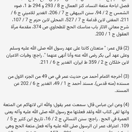
فصل اباحة متعة النساء، كنز العمال ج 8 / 293 و 294 ط 1، ضوء
الشمس ج 2 / 94، سنن البيهقى ج 7 / 206، الغدير للاميني ج 6 /
211، المغنى لابن قدامة ج 7 / 527، المحلى لابن حزم ج 7 / 107،
شرح معاني الاثار باب مناسك الحج للطحاوي ص 374، مقدمة مرآة
العقول ج 1 / 200.
(2) قال عمر: " متعتان كانتا على عهد رسول الله صلى الله عليه وسلم
وعلى عهد أبى بكر رضى الله عنه وأنا أنهى عنهما ". راجع: وفيات الاعيان
لابن خلكان ج 2 / 359 ط ايران، الغدير ج 6 / 211.
(3) أخرجه الامام أحمد من حديث عمر في ص 49 من الجزء الاول من
مسنده (منه قدس). مسند أحمد ج 1 / 49، الغدير ج 6 / 202 عن
المسند.
(4) وعن ابن عباس قال: سمعت عمر يقول: والله انى لانهاكم عن المتعة
وانها لفى كتاب الله ولقد فعلتها مع رسول الله صلى الله عليه وآله يعنى
العمرة في الحج . راجع: سنن النسائي ج 2 / 16، تاريخ ابن كثير ج 5 /
109. اعتراف عمر ان الرسول صلى الله عليه وآله فعل متعة الحج وهى