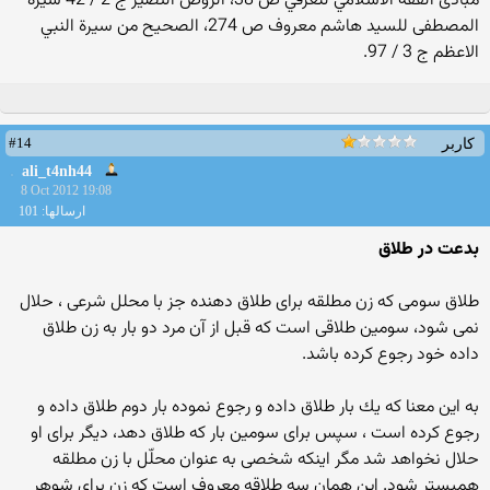
مبادى الفقه الاسلامي للعرفي ص 38، الروض النضير ج 2 / 42 سيرة
المصطفى للسيد هاشم معروف ص 274، الصحيح من سيرة النبي
الاعظم ج 3 / 97.
#14
کاربر
ali_t4nh44
8 Oct 2012 19:08
ارسالها: 101
بدعت در طلاق
طلاق سومى كه زن مطلقه براى طلاق دهنده جز با محلل شرعى ، حلال
نمى شود، سومين طلاقى است كه قبل از آن مرد دو بار به زن طلاق
داده خود رجوع كرده باشد.
به اين معنا كه يك بار طلاق داده و رجوع نموده بار دوم طلاق داده و
رجوع كرده است ، سپس براى سومين بار كه طلاق دهد، ديگر براى او
حلال نخواهد شد مگر اينكه شخصى به عنوان محلّل با زن مطلقه
همبستر شود. اين همان سه طلاقه معروف است كه زن براى شوهر