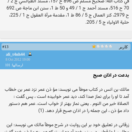
في كتاب الله: صحيح مسلم ص 896 ح 157، مسند الطيالسي ج 2 /
70 ح 516، مسند أحمد ج 1 / 49 و 50 ط 1، سنن ابن ماجة ص 692
ح 2979، كنز العمال ج 5 / 86 ط 1، مقدمة مرآة العقول ج 1 / 225،
حلية الاولياء ج 5 / 205.
#13
کاربر
ali_t4nh44
8 Oct 2012 19:00
ارسالها: 101
بدعت در اذان صبح
مالك بن انس در کتاب موطأ مى نويسد: مؤ ذن عمر نزد عمر بن خطاب
آمد تا او را براى نماز صدا كند، ديد عمر خوابيده است ، پس گفت :
الصلاة خير من النوم . یعنی نماز بهتر از خواب است. عمر هم دستور
داد مؤ ذن ، اين جمله را در اذان صبح قرار دهد. (1)
زرقانى در تعليق خود بر اين روايت در شرح موطأ مالك مى نويسد: اين