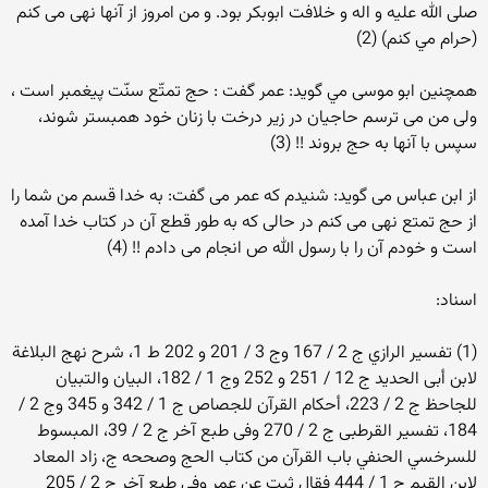
صلی الله علیه و اله و خلافت ابوبکر بود. و من امروز از آنها نهی می کنم
(حرام مي كنم) (2)
همچنین ابو موسى مي گويد: عمر گفت : حج تمتّع سنّت پيغمبر است ،
ولى من مى ترسم حاجيان در زير درخت با زنان خود همبستر شوند،
سپس با آنها به حج بروند !! (3)
از ابن عباس می گوید: شنیدم که عمر می گفت: به خدا قسم من شما را
از حج تمتع نهی می کنم در حالی که به طور قطع آن در کتاب خدا آمده
است و خودم آن را با رسول الله ص انجام می دادم !! (4)
اسناد:
(1) تفسير الرازي ج 2 / 167 وج 3 / 201 و 202 ط 1، شرح نهج البلاغة
لابن أبى الحديد ج 12 / 251 و 252 وج 1 / 182، البيان والتبيان
للجاحظ ج 2 / 223، أحكام القرآن للجصاص ج 1 / 342 و 345 وج 2 /
184، تفسير القرطبى ج 2 / 270 وفى طبع آخر ج 2 / 39، المبسوط
للسرخسي الحنفي باب القرآن من كتاب الحج وصححه ج، زاد المعاد
لابن القيم ج 1 / 444 فقال ثبت عن عمر وفى طبع آخر ج 2 / 205