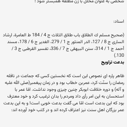
شخصی به عنوان محلل با زن مطلقه همبستر شود !
اسناد:
(صحيح مسلم ك الطلاق باب طلاق الثلاث ج 4 / 184 ط العامرة، ارشاد
السارى ج 8 / 127، الدر المنثور ج 1 / 279، الغدير ج 6 / 178، مسند
أحمد ج 1 / 314، سنن البيهقى ج 7 / 336، تفسير القرطبى ج 3 /
130.)
بدعت تراویح
ظاهر پاره ای نصوص این است که نخستین کسی که جماعت در نافله
رمضان را سنّت کرد، عمربن خطاب بود و در زمان پیغمبر(صلی الله علیه
و آله) و دوره خلافت ابوبکر چنین چیزی وجود نداشت. امّا عمر با
استحسان به این امر رأی داد ومردم را بدان ترغیب کرد و خود معترف
بود که این بدعت است امّا می گفت بدعت خوبی است! و به این بدعت
عمر بزرگان اهل سنت نيز اعتراف کرده اند و در کتب خود آورده اند: