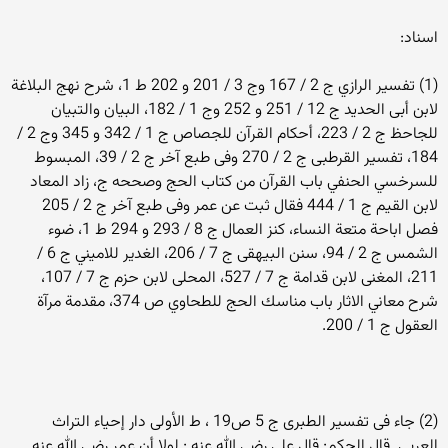
اسناد:
(1) تفسير الرازي ج 2 / 167 وج 3 / 201 و 202 ط 1، شرح نهج البلاغة
لابن أبى الحديد ج 12 / 251 و 252 وج 1 / 182، البيان والتبيان
للجاحظ ج 2 / 223، أحكام القرآن للجصاص ج 1 / 342 و 345 وج 2 /
184، تفسير القرطبى ج 2 / 270 وفى طبع آخر ج 2 / 39، المبسوط
للسرخسي الحنفي باب القرآن من كتاب الحج وصححه ج، زاد المعاد
لابن القيم ج 1 / 444 فقال ثبت عن عمر وفى طبع آخر ج 2 / 205
فصل اباحة متعة النساء، كنز العمال ج 8 / 293 و 294 ط 1، ضوء
الشمس ج 2 / 94، سنن البيهقى ج 7 / 206، الغدير للاميني ج 6 /
211، المغنى لابن قدامة ج 7 / 527، المحلى لابن حزم ج 7 / 107،
شرح معاني الاثار باب مناسك الحج للطحاوي ص 374، مقدمة مرآة
العقول ج 1 / 200.
(2) جاء فی تفسیر الطبری ج 5 ص19 ، ط الأولى دار إحیاء التراث
العربی. قال الحكم: قال علی رضی الله عنه : لولا أن عمر رضی الله عنه