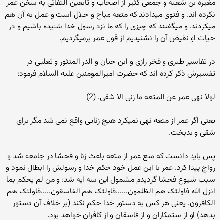
مغیره بن شعبه و جمعی کثیر از اصحاب و تابعین التفاتی به سخن عمر
نکرده اند. و فتوی میدادند که متعه مباح و حلال است و عمل به آن هم
میکردند. و میگفتند که چیزی را که ما نزد رسول خدا شنیده باشیم و در
حیات او نقیض آن را نشنیدیم از قول عمر برمیگردیم.
در تفاسیر طبری و فخر رازی و ابن حیان و الدر المنثور و ثعلبی در
تفسیرش ذکر کرده اند که حضرت امیرالمومنین علیه السلام فرمود:
لولا نهی عمر عن المتعه ما زنی الا شقی. (2)
یعنی اگر عمر از متعه نهی نمیکرد هیچ زنایی واقع نمی شد مگر برای
شقی و بدبخت.
پس باید دانست که منع عمر از متعه باعث زنا و فحشا در جامعه شد و
رواج پیدا کرد. عمر با این عمل خود حکم خدا و رسولش را ابطال نمود و
سبب شیوع فحشا گردیدم مشمول این سه ایه شد: و من لم یحکم بما
انزل الله فاولئک هم الظلمون......فاولئک هم الفاسقون.....فاولئک هم
الکافرون. یعنی هر کس به دستور خدا حکم نکند (بر خلاف آن دستور
بدهد) او از ستمکاران و از فاسقان و از کافران خواهد بود.