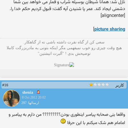
نازل شد: همانا شیطان بوسیله شراب و قمار می خواهد بین شما
دشمنی ایجاد کند. عمر پا شنیدن آیه گفت: قبول کردیم حکم خدا را.
[aligncenter]
]
picture sharing
سعی کن از گناه نفرت داشته باشی نه از گناهکار.
هیچ وقت چیزی رو خوب نمیفهمی مگر اینکه بتونی به مادربزرگت کاملا
توضیحش بدی ! "آلبرت انیشتین"
#16
کاربر
shenia
8 Oct 2012 20:02
ارسالها: 297
واقعا ینی صحابه پیامبر اینطوری بودن؟؟؟؟؟؟؟؟؟ من دارم به پیامبر و
امامام هم شک میکنم با این حرفا