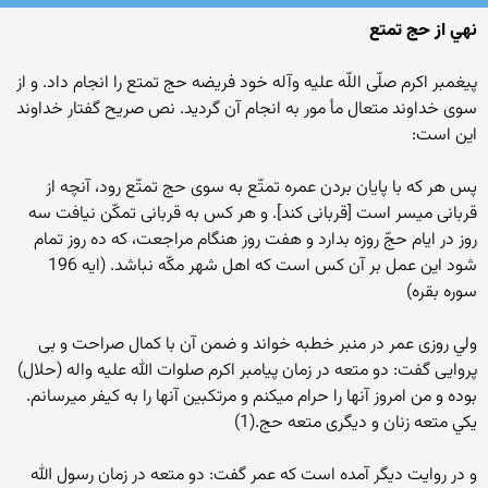
نهي از حج تمتع
پيغمبر اكرم صلّى اللّه عليه وآله خود فريضه حج تمتع را انجام داد. و از
سوى خداوند متعال مأ مور به انجام آن گرديد. نص صريح گفتار خداوند
اين است:
پس هر كه با پايان بردن عمره تمتّع به سوى حج تمتّع رود، آنچه از
قربانى ميسر است [قربانى كند]. و هر كس به قربانى تمكّن نيافت سه
روز در ايام حجّ روزه بدارد و هفت روز هنگام مراجعت، كه ده روز تمام
شود اين عمل بر آن كس است كه اهل شهر مكّه نباشد. (ایه 196
سوره بقره)
ولي روزى عمر در منبر خطبه خواند و ضمن آن با كمال صراحت و بى
پروايى گفت: دو متعه در زمان پیامبر اکرم صلوات الله علیه واله (حلال)
بوده و من امروز آنها را حرام میکنم و مرتکبین آنها را به کیفر میرسانم.
يكي متعه زنان و دیگری متعه حج.(1)
و در روایت دیگر آمده است که عمر گفت: دو متعه در زمان رسول الله