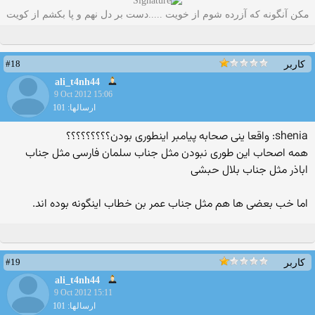
مکن آنگونه که آزرده شوم از خویت .....دست بر دل نهم و پا بکشم از کویت
#18
کاربر
ali_t4nh44
9 Oct 2012 15:06
ارسالها: 101
shenia: واقعا ینی صحابه پیامبر اینطوری بودن؟؟؟؟؟؟؟؟؟
همه اصحاب این طوری نبودن مثل جناب سلمان فارسی مثل جناب
اباذر مثل جناب بلال حبشی
اما خب بعضی ها هم مثل جناب عمر بن خطاب اینگونه بوده اند.
#19
کاربر
ali_t4nh44
9 Oct 2012 15:11
ارسالها: 101