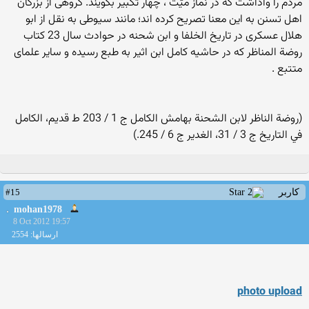
مردم را واداشت كه در نماز ميّت ، چهار تكبير بگويند. گروهى از بزرگان
اهل تسنن به اين معنا تصريح كرده اند؛ مانند سيوطى به نقل از ابو
هلال عسكرى در تاريخ الخلفا و ابن شحنه در حوادث سال 23 كتاب
روضة المناظر كه در حاشيه كامل ابن اثير به طبع رسيده و ساير علماى
متتبع .
(روضة الناظر لابن الشحنة بهامش الكامل ج 1 / 203 ط قديم، الكامل
في التاريخ ج 3 / 31، الغدير ج 6 / 245.)
#15
کاربر
mohan1978
8 Oct 2012 19:57
ارسالها: 2554
photo upload