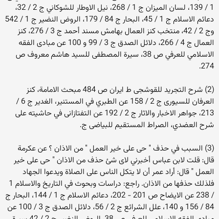
1 / 139، لسان الميزان ج 1 / 268، نيل الاوطار للشوكاني ج 2 / 32،
دعائم الاسلام ج 1 / 45، البحار ج 84 / 179، الروض النضير ج 1 / 542
وج 2 / 42، منتخب كنز العمال بهامش مسند أحمد ج 3 / 276، كنز
العمال ج 4 / 266، دلائل الصدق ج 3 / 99 و 100 عن مبادى الفقه
الاسلامي للعرفي ص 38، سيرة المصطفى للسيد هاشم معروف ص
274.
(2) شرح التجريد للقوشجى ط ايران ص 484 مبحث الامامة، كنز
العرفان للسيورى ج 2 / 158 عن الطبري في المستنير، الغدير ج 6 /
213، جواهر الاخبار والاثار ج 2 / 192 عن التفتازانى في حاشيته على
شرح العضدي، الصراط المستقيم للبياضى ج.
(3) السبب في حذف " حى على خير العمل " من الاذان ؟ عن عكرمة
قال: قلت لابن عباس أخبرني لاى شئ حذف من الاذان " حى على خير
العمل " قال: أراد عمر أن لا يتكل الناس على الصلاة ويدعوا الجهاد
فلذلك حذفها من الاذان. راجع: دراسات وبحوث في التاريخ والاسلام 1
/ 238 عن الايضاح ص 201 - 202، دعائم الاسلام ج 1 / 144، البحار ج
84 / 156 و 140، علل الشرائع ج 2 / 56، دلائل الصدق ج 3 / 100 عن