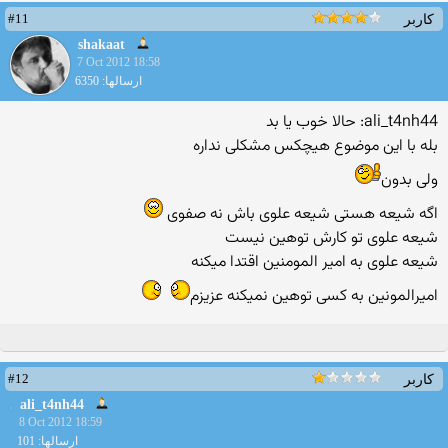
#11
کاربر
shakaat
7 Oct 2012 18:58
ارسالها: 6350
ali_t4nh44: حالا خوب یا بد
بله با این موضوع هیچکس مشکلی نداره
ولی بدون
اگه شیعه هستی شیعه علوی باش نه صفوی
شیعه علوی تو کارش توهین نیست
شیعه علوی به امیر المومنین اقتدا میکنه
امیرالمونین به کسی توهین نمیکنه عزیزم
#12
کاربر
ali_t4nh44
8 Oct 2012 18:59
ارسالها: 101