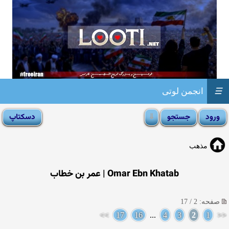
☰
انجمن لوتی
مذهب
Omar Ebn Khatab | عمر بن خطاب
صفحه: 2 / 17
>>
17
16
...
4
3
2
1
<<