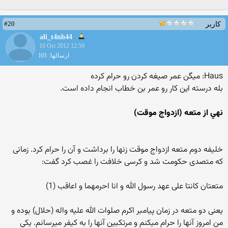
#20
کاربر
ali_t4nh44
10 Oct 2012 12:59
ارسالها: 101
Haus: میگن عمر صیغه کردن رو حرام کرده
بله درسته این کار رو عمر بن خطاب انجام داده است.
نهي از متعه (ازدواج موقت)
خلیفه دوم متعه ازدواج موقت زنها را برداشت و آن را حرام کرد. زمانی
که متصدی حکومت شد و کرسی خلافت را غصب کرد گفت:
متعتان کانتا علی عهد رسول الله و انا احرمهما و اعاقب (1)
یعنی دو متعه در زمان پیامبر اکرم صلوات الله علیه واله (حلال) بوده و
من امروز آنها را حرام میکنم و مرتکبین آنها را به کیفر میرسانم. يكي