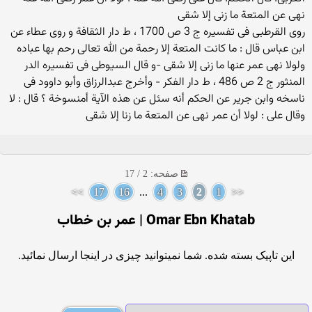
نهى عن المتعة ما زنى إلا شقى
روى القرطبی فی تفسیره ج 3 ص 1700 ، ط دار الثقافة و روى عطاء عن
ابن عباس قال : ما كانت المتعة إلا رحمة من الله تعالى رحم بها عباده
ولولا نهى عمر عنها ما زنى إلا شقی -و قال السیوطی فی تفسیره الدر
المنثور ج 2 ص 486 ، ط دار الفكر - وأخرج عبدالرزاق وأبو داوود فی
ناسخه وابن جریر عن الحكم أنه سئل عن هذه الآیة أمنسوخة ؟ قال : لا
وقال علی : لولا أن عمر نهى عن المتعة ما زنا إلا شقی
صفحه: 2 / 17
>>
17
16
...
4
3
2
1
<<
Omar Ebn Khatab | عمر بن خطاب
این تاپیک بسته شده. شما نمیتوانید چیزی در اینجا ارسال نمائید.