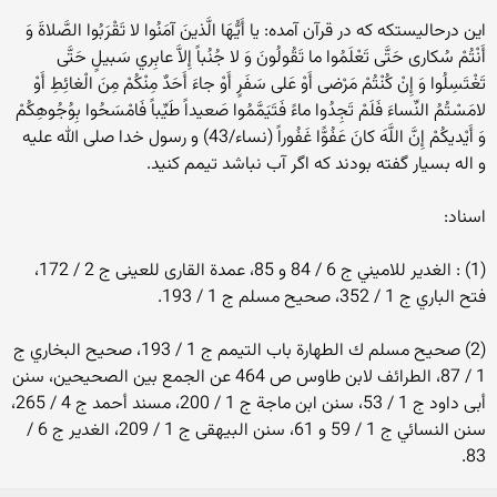
این درحالیستکه که در قرآن آمده: يا أَيُّهَا الَّذينَ آمَنُوا لا تَقْرَبُوا الصَّلاةَ وَ
أَنْتُمْ سُكارى‏ حَتَّى تَعْلَمُوا ما تَقُولُونَ وَ لا جُنُباً إِلاَّ عابِري سَبيلٍ حَتَّى‏
تَغْتَسِلُوا وَ إِنْ كُنْتُمْ مَرْضى‏ أَوْ عَلى‏ سَفَرٍ أَوْ جاءَ أَحَدٌ مِنْكُمْ مِنَ الْغائِطِ أَوْ
لامَسْتُمُ النِّساءَ فَلَمْ تَجِدُوا ماءً فَتَيَمَّمُوا صَعيداً طَيِّباً فَامْسَحُوا بِوُجُوهِكُمْ
وَ أَيْديكُمْ إِنَّ اللَّهَ كانَ عَفُوًّا غَفُوراً (نساء/43) و رسول خدا صلی الله علیه
و اله بسیار گفته بودند که اگر آب نباشد تیمم کنید.
اسناد:
(1) : الغدير للاميني ج 6 / 84 و 85، عمدة القارى للعينى ج 2 / 172،
فتح الباري ج 1 / 352، صحيح مسلم ج 1 / 193.
(2) صحيح مسلم ك الطهارة باب التيمم ج 1 / 193، صحيح البخاري ج
1 / 87، الطرائف لابن طاوس ص 464 عن الجمع بين الصحيحين، سنن
أبى داود ج 1 / 53، سنن ابن ماجة ج 1 / 200، مسند أحمد ج 4 / 265،
سنن النسائي ج 1 / 59 و 61، سنن البيهقى ج 1 / 209، الغدير ج 6 /
83.