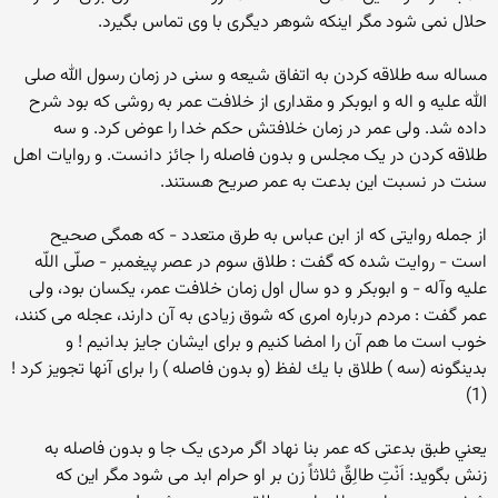
حلال نمى شود مگر اينكه شوهر ديگرى با وى تماس بگيرد.
مساله سه طلاقه کردن به اتفاق شیعه و سنی در زمان رسول الله صلی
الله علیه و اله و ابوبکر و مقداری از خلافت عمر به روشی که بود شرح
داده شد. ولی عمر در زمان خلافتش حکم خدا را عوض کرد. و سه
طلاقه کردن در یک مجلس و بدون فاصله را جائز دانست. و روایات اهل
سنت در نسبت این بدعت به عمر صریح هستند.
از جمله روایتی که از ابن عباس به طرق متعدد - كه همگى صحيح
است - روايت شده كه گفت : طلاق سوم در عصر پيغمبر - صلّى اللّه
عليه وآله - و ابوبكر و دو سال اول زمان خلافت عمر، يكسان بود، ولى
عمر گفت : مردم درباره امرى كه شوق زيادى به آن دارند، عجله مى كنند،
خوب است ما هم آن را امضا كنيم و براى ايشان جايز بدانيم ! و
بدينگونه (سه ) طلاق با يك لفظ (و بدون فاصله ) را براى آنها تجويز كرد !
(1)
يعني طبق بدعتی که عمر بنا نهاد اگر مردی یک جا و بدون فاصله به
زنش بگوید: اَنْتِ طالِقٌ ثلاثاً زن بر او حرام ابد می شود مگر این که