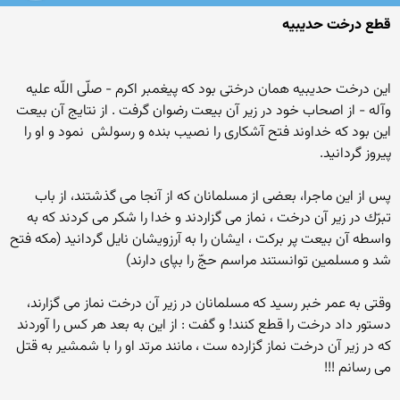
قطع درخت حديبيه
اين درخت حديبيه همان درختى بود كه پيغمبر اكرم - صلّى اللّه عليه
وآله - از اصحاب خود در زير آن بيعت رضوان گرفت . از نتايج آن بيعت
اين بود كه خداوند فتح آشكارى را نصيب بنده و رسولش ‍ نمود و او را
پيروز گردانيد.
پس از اين ماجرا، بعضى از مسلمانان كه از آنجا مى گذشتند، از باب
تبرّك در زير آن درخت ، نماز مى گزاردند و خدا را شكر مى كردند كه به
واسطه آن بيعت پر بركت ، ايشان را به آرزويشان نايل گردانيد (مكه فتح
شد و مسلمين توانستند مراسم حجّ را بپاى دارند)
وقتى به عمر خبر رسيد كه مسلمانان در زير آن درخت نماز مى گزارند،
دستور داد درخت را قطع كنند! و گفت : از اين به بعد هر كس را آوردند
كه در زير آن درخت نماز گزارده ست ، مانند مرتد او را با شمشير به قتل
مى رسانم !!!