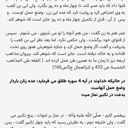
فتوا داد كه بايد صبر كند، تا چهار ماه و ده روز بگذرد. ولى ابى بن كعب
به وى اعتراض كرد و روايت كرد كه عده اين زن ، وضع حمل اوست . و
پس ‍ از آن ، قبل از تكميل چهار ماه و ده روز جايز است كه شوهر كند.
عمر هم به زن گفت : من هم آنچه را تو مى شنوى ، مى شنوم . سپس
از فتواى خود برگشت ، ولى حكمى نكرد. اما بعد نظر ابى بن كعب را
پذيرفت و گفت اگر وضع حمل كرد و جنازه شوهرش هنوز روى تخت
افتاده و به خاك نرفته است. جايز است كه شوهر كند. پيروان مذاهب
اربعه نيز تا زمان ما به همين طرز عمل كرده اند. ( الفقه على المذاهب
الخمسة ص 433 و کنزالعمال ج5ص166)
در حالیکه خداوند در آیه 4 سوره طلاق می فرماید: عده زنان باردار
وضع حمل آنهاست
بدعت در تکبیر نماز میت
پيغمبر اكرم - صلّى اللّه عليه وآله - در نماز بر اموات ، پنج تكبير مى
گفت ، ولى خليفه دوم ، به نظرش رسيد كه بايد چهار تكبير گفت ، پس ‍