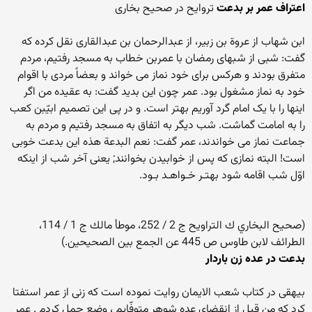
اعتراف عمر بر بدعت
تروایح در صحیح بخاری
ابن شهاب از عروة بن زبیر، از عبدالرحمان بن عبدالقاری نقل کرده که
گفت: شبی از شبهای رمضان با عمربن خطاب به مسجد رفتیم، مردم
متفرق بودند و هرکس برای خود نماز می خواند و بعضاً مردی با اقوام
خود به نماز مشغول بود. عمر چون این بدید گفت: به عقیده من اگر
اینها را با یک امام گرد آوریم بهتر است. و در پی این تصمیم ابیّبن کعب
را به امامت گماشت. شب دیگر به اتفاق به مسجد رفتیم و مردم به
جماعت نماز می خواندند، عمر گفت: نعم البدعة هذه این بدعت خوبی
است! البته نمازی که پس از خوابیدن بخوانند; یعنی آخر شب از اینکه
اوّل شب اقامه شود بهتـر خـواهـد بـود.
(صحيح البخاري ك التراويح ج 2 / 252، موطأ مالك ج 1 / 114،
الطرائف لابن طاوس ص 445 عن الجمع بين الصحيحين.)
بدعت در عده زن باردار
بيهقى در كتاب شعب الايمان روايت نموده است كه زنى از عمر استفتا
كرد كه من قبل از انقضاى عده شوهر متوفّايم ، وضع حمل كردم . عمر