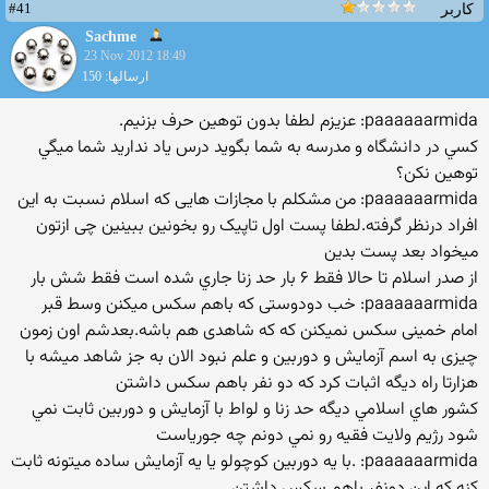
#41
کاربر
Sachme
23 Nov 2012 18:49
ارسالها: 150
paaaaaarmida: عزیزم لطفا بدون توهین حرف بزنیم.
كسي در دانشگاه و مدرسه به شما بگويد درس ياد نداريد شما ميگي
توهين نكن؟
paaaaaarmida: من مشکلم با مجازات هایی که اسلام نسبت به این
افراد درنظر گرفته.لطفا پست اول تاپیک رو بخونین ببینین چی ازتون
میخواد بعد پست بدین
از صدر اسلام تا حالا فقط ۶ بار حد زنا جاري شده است فقط شش بار
paaaaaarmida: خب دودوستی که باهم سکس میکنن وسط قبر
امام خمینی سکس نمیکنن که که شاهدی هم باشه.بعدشم اون زمون
چیزی به اسم آزمایش و دوربین و علم نبود الان به جز شاهد میشه با
هزارتا راه دیگه اثبات کرد که دو نفر باهم سکس داشتن
كشور هاي اسلامي ديگه حد زنا و لواط با آزمايش و دوربين ثابت نمي
شود رژيم ولايت فقيه رو نمي دونم چه جورياست
paaaaaarmida: .با یه دوربین کوچولو یا یه آزمایش ساده میتونه ثابت
کنه که این دونفر باهم سکس داشتن