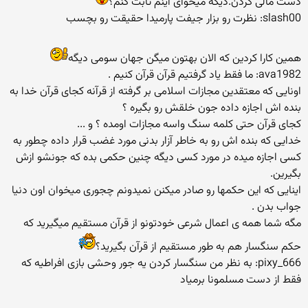
دست مالی کردن.دیگه میخوای اینم ثابت کنم؟
slash00: نظرت رو بزار جيفت پارميدا حقيقت رو بچسب
همین کارا کردین که الان بهتون میگن جهان سومی دیگه
ava1982: ما فقط یاد گرفتیم قرآن قرآن کنیم .
اونایی که معتقدین مجازات اسلامی بر گرفته از قرآنه کجای قرآن خدا به
بنده اش اجازه داده جون خلقش رو بگیره ؟
کجای قرآن حتی کلمه سنگ واسه مجازات اومده ؟ و ...
خدایی که بنده اش رو به خاطر آزار بدنی مورد غضب قرار داده چطور به
کسی اجازه میده در مورد کسی دیگه چنین حکمی بده که جونشو ازش
بگیرین.
اینایی که این حکمها رو صادر میکنن نمیدونم چجوری میخوان اون دنیا
جواب بدن .
مگه شما همه ی اعمال شرعی خودتونو از قرآن مستقیم میگیرید که
حکم سنگسار هم به طور مستقیم از قرآن بگیرید؟
pixy_666: به نظر من سنگسار کردن یه جور وحشی بازی افراطیه که
فقط از دست مسلمونا برمیاد