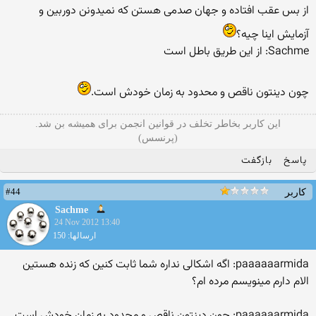
از بس عقب افتاده و جهان صدمی هستن که نمیدونن دوربین و
آزمایش اینا چیه؟
Sachme: از اين طريق باطل است
چون دینتون ناقص و محدود به زمان خودش است.
این کاربر بخاطر تخلف در قوانین انجمن برای همیشه بن شد.
(پرنسس)
پاسخ
بازگفت
#44
کاربر
Sachme
24 Nov 2012 13:40
ارسالها: 150
paaaaaarmida: اگه اشکالی نداره شما ثابت کنین که زنده هستین
الام دارم مينويسم مرده ام؟
paaaaaarmida: چون دینتون ناقص و محدود به زمان خودش است.