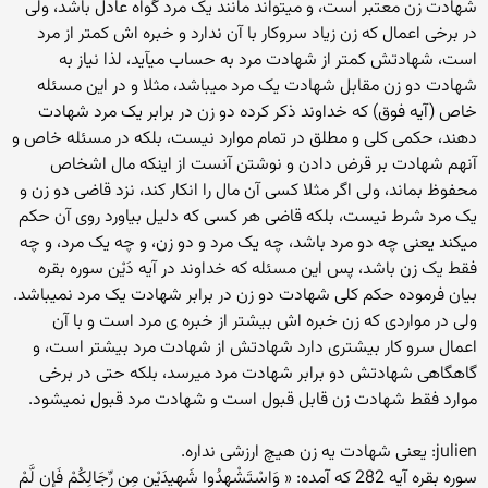
شهادت زن معتبر است، و میتواند مانند یک مرد گواه عادل باشد، ولی
در برخی اعمال که زن زیاد سروکار با آن ندارد و خبره اش کمتر از مرد
است، شهادتش کمتر از شهادت مرد به حساب میآید، لذا نیاز به
شهادت دو زن مقابل شهادت یک مرد میباشد، مثلا و در این مسئله
خاص (آیه فوق) که خداوند ذکر کرده دو زن در برابر یک مرد شهادت
دهند، حکمی کلی و مطلق در تمام موارد نیست، بلکه در مسئله خاص و
آنهم شهادت بر قرض دادن و نوشتن آنست از اینکه مال اشخاص
محفوظ بماند، ولی اگر مثلا کسی آن مال را انکار کند، نزد قاضی دو زن و
یک مرد شرط نیست، بلکه قاضی هر کسی که دلیل بیاورد روی آن حکم
میکند یعنی چه دو مرد باشد، چه یک مرد و دو زن، و چه یک مرد، و چه
فقط یک زن باشد، پس این مسئله که خداوند در آیه دَیْن سوره بقره
بیان فرموده حکم کلی شهادت دو زن در برابر شهادت یک مرد نمیباشد.
ولی در مواردی که زن خبره اش بیشتر از خبره ی مرد است و با آن
اعمال سرو کار بیشتری دارد شهادتش از شهادت مرد بیشتر است، و
گاهگاهی شهادتش دو برابر شهادت مرد میرسد، بلکه حتی در برخی
موارد فقط شهادت زن قابل قبول است و شهادت مرد قبول نمیشود.
julien: یعنی شهادت یه زن هیچ ارزشی نداره.
سوره بقره آیه 282 که آمده: « وَاسْتَشْهِدُوا شَهِیدَیْنِ مِن رِّجَالِکُمْ فَإِن لَّمْ