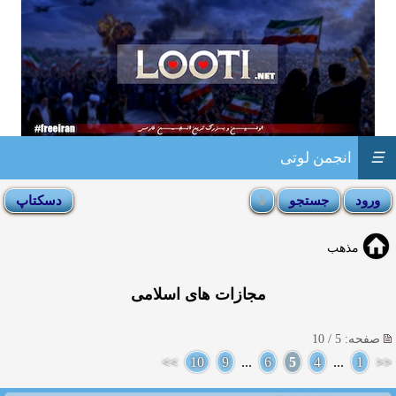
☰
انجمن لوتی
مذهب
مجازات های اسلامی
صفحه: 5 / 10
>>
10
9
...
6
5
4
...
1
<<