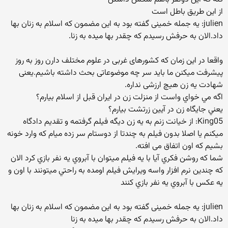
از اين طريق باطل است
julien: یه جمله خمینی گفته بود به این مضمون که اسلام به زنان بها
داد.الان به حرفش رسیدم که چقدر بها میده به زنا.
واقعا در این زمان که کشورهای غربی در علوم مختلف دارن روز به روز
پیشرفت میکنن ما باید سر چه موضوعاتی بحث داشته باشیم.یعنی
شهادت یه زن هیچ ارزشی نداره.
اگه مي خواي واست از منزلت زن در ايران قبل از اسلام بيارم؟
يعني جايگاه زن در آيين زرتشت بيارم؟
King05: از خیانت زنم به یه زن دیگه فیلم گرفتمه و تقدیم دادگاه
میکنم یا اصلا بدون فیلم به چندتا از دوستام سر زده میام که وارد خونه
بشیم که اون اتفاق می افته.
شما كه روشن فكري آيا با يه فيلم ميتوان با آبروي يه نفر بازي كرد الان
كه چندين نرم افزار واسه ويرايش فيلم اومده به راحتي ميتونند با اون و
يه عكس با آبروي يه نفر بازي كنند
julien: یه جمله خمینی گفته بود به این مضمون که اسلام به زنان بها
داد.الان به حرفش رسیدم که چقدر بها میده به زنا