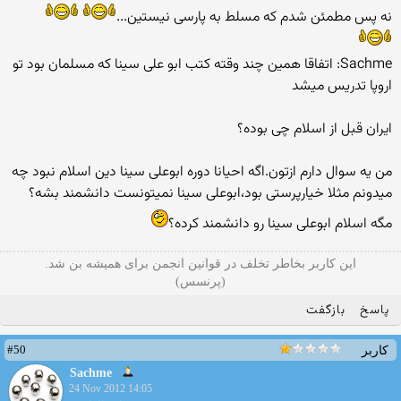
نه پس مطمئن شدم که مسلط به پارسی نیستین...
Sachme: اتفاقا همین چند وقته کتب ابو علی سینا که مسلمان بود تو
اروپا تدریس میشد
ایران قبل از اسلام چی بوده؟
من یه سوال دارم ازتون.اگه احیانا دوره ابوعلی سینا دین اسلام نبود چه
میدونم مثلا خیارپرستی بود،ابوعلی سینا نمیتونست دانشمند بشه؟
مگه اسلام ابوعلی سینا رو دانشمند کرده؟
این کاربر بخاطر تخلف در قوانین انجمن برای همیشه بن شد.
(پرنسس)
پاسخ
بازگفت
#50
کاربر
Sachme
24 Nov 2012 14:05