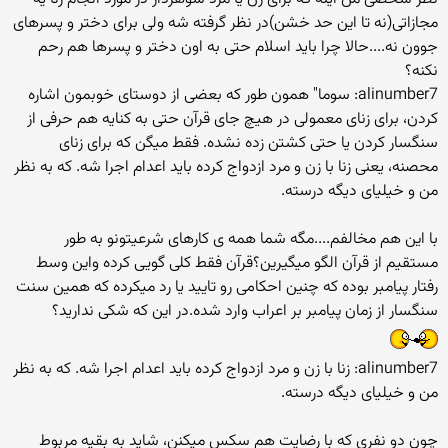
مجازاتی(نه تا این حد خشن)در نظر گرفته شه ولی برای دختر و پسرهای
جوون نه....حالا چرا باید اسلام حتی به اون دختر و پسرها هم رحم
نکنه؟
alinumber7: سوما" همون طور که بعضی از دوستای خوبمون اشاره
کردن، برای زنای معمولی در هیچ جای قرآن حتی به کنایه هم حرفی از
سنگسار کردن یا حتی کشتن زده نشده. فقط میگن که برای زنای
محصنه، یعنی زنا با زن و مرد ازدواج کرده باید اعدام اجرا شه. که به نظر
من و خیلیای دیگه درسته.
با این هم مخالفم....مگه شما همه ی کارهای شرعیتونو به طور
مستقیم از قرآن الگو میگیرین؟قرآن فقط کلی گویی کرده واین وسط
رفتار پیامبر بوده که چنین احکامی رو تایید یا رد میکرده که همین سنت
سنگسار از زمان پیامبر بر اعراب وارد شده.در این که شکی ندارید؟
alinumber7: زنا با زن و مرد ازدواج کرده باید اعدام اجرا شه. که به نظر
من و خیلیای دیگه درسته.
چون دو نفری که با رضایت هم سکس میکنن، شاید به بقیه مربوط