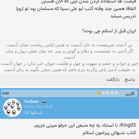
فرصت ها استفاده کردن شدن اینی که الان هستن
اتفاقا همین چند وقته کتب ابو علی سینا که مسلمان بود تو اروپا
تدریس میشد
ایران قبل از اسلام چی بوده؟
تن آدمیت شریفست به جان آدمیت نه همین لباس زیباست نشان آدمیت
اگر آدمی به چشمست و دهان و گوش و بينی چه میان نقش دیوار و میان
آدمیت
خور و خواب و خشم و شهوت و جهل و ظلمت حیوان خبر ندارد ز جهان آدمیت
به حقیقت آدمی باش وگرنه مرغ باشد که همین سخن بگوید به زبان آدميت
پاسخ
بازگفت
#48
کاربر
Sachme
24 Nov 2012 14:00
ارسالها: 150
King05: با استناد یه چه منبعی این حرفو میزنی عزیزم.
کتاب شبهاتی پیرامون اسلام