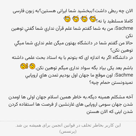
الان چه ربطی داشت؟ببخشید شما ایرانی هستین؟به زبون فارسی
کاملا مسلطید یا نه؟
Sachme: من به شما گفتم شما علم قرآن نداري شما گفتي توهين
نكن
حالا من گفتم شما در دانشگاه بهتون ميگن علم نداري شما ميگي
توهين نكن؟
در دانشگاه اگر به اندازه ای که بتونم با یه استاد بحث علمی داشته
باشم بعد یکی بیاد بگه سواد نداری میگم توهین نکن.
Sachme: اون موقع ما جهان اول بوديم تمدن هاي اروپايي
نميدونستن حمام چيه؟
آخه مشکلم همینه دیگه.به خاطر همین اسلام جهان اولی ها اومدن
شدن جهان سومی اروپایی های غارنشین از فرصت ها استفاده کردن
شدن اینی که الان هستن
این کاربر بخاطر تخلف در قوانین انجمن برای همیشه بن شد.
(پرنسس)