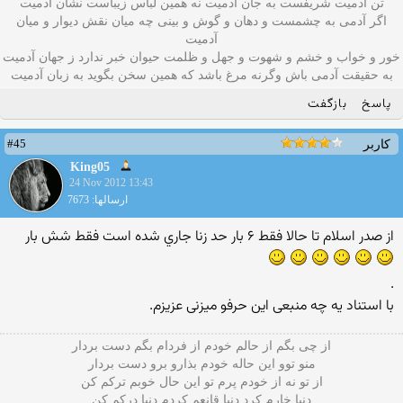
تن آدمیت شریفست به جان آدمیت نه همین لباس زیباست نشان آدمیت
اگر آدمی به چشمست و دهان و گوش و بينی چه میان نقش دیوار و میان
آدمیت
خور و خواب و خشم و شهوت و جهل و ظلمت حیوان خبر ندارد ز جهان آدمیت
به حقیقت آدمی باش وگرنه مرغ باشد که همین سخن بگوید به زبان آدميت
پاسخ
بازگفت
#45
کاربر
King05
24 Nov 2012 13:43
ارسالها: 7673
از صدر اسلام تا حالا فقط ۶ بار حد زنا جاري شده است فقط شش بار
.
با استناد یه چه منبعی این حرفو میزنی عزیزم.
از چی بگم از حالم خودم از فردام بگم دست بردار
منو توو این حاله خودم بذارو برو دست بردار
از تو نه از خودم پرم تو این حال خوبم ترکم کن
دنیا خارم کرد دنیا قانعم کردم دنیا درکم کن