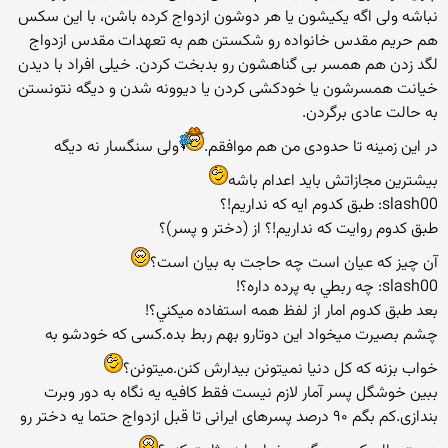
نباشه ولی اگه یکیشون یا هر دوشون ازدواج کرده باشن، با این سکس
هم حریم مقدس خانواده رو شکستن هم به تعهدات مقدس ازدواج
لگد زدن هم همسر بی گناهشون رو بدبخت کردن. خیلی افراد با دیدن
خیانت همسرشون یا خودکشی کردن یا دیوونه شدن و دیگه نتونستن
به حالت عادی برگردن.
در این زمینه تا حدودی من هم موافقم.
ولی سنگسار نه دیگه
بیشترین مجازاتش باید اعدام باشه
slash00: طبق كدوم ايه كه نداريم!؟
طبق كدوم روايت كه نداريم!؟ از (دختر و پسر)؟
آن چیز که عیان است چه حاجت به بیان است؟
slash00: چه ربطي به پرده داره؟!
بعد طبق كدوم امار از لفظ همه استفاده ميكني؟!
چشم بصیرت میخواد این دوتارو بهم ربط بده.کسی که خودشو به
خواب بزنه که کل دنیا نمیتونن بیدارش کنن.میتونن؟
ببین خوشگل پسر آمار لازم نیست فقط کافیه یه نگاه به دور وبرت
بندازی.کم بگم ۹۰ درصد پسرهای ایرانی تا قبل ازدواج حتما یه دختر رو