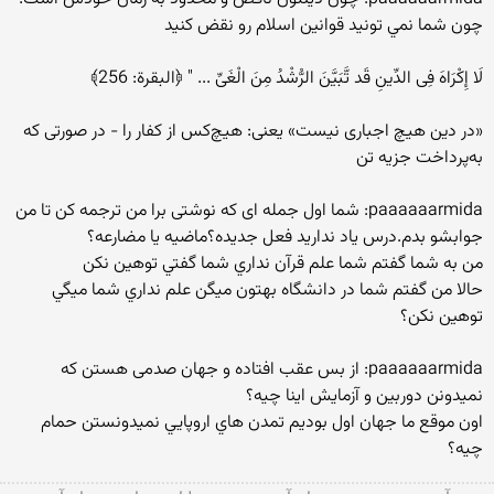
چون شما نمي تونيد قوانين اسلام رو نقض كنيد
لَا إِکْرَاهَ فِی الدِّینِ قَد تَّبَیَّنَ الرُّشْدُ مِنَ الْغَیِّ ... " ﴿البقرة: 256﴾
«در دین‌ هیچ‌ اجباری‌ نیست‌» یعنی: هیچ‌کس‌ از کفار را - در صورتی‌ که
‌به‌پرداخت‌ جزیه‌ تن‌
paaaaaarmida: شما اول جمله ای که نوشتی برا من ترجمه کن تا من
جوابشو بدم.درس یاد ندارید فعل جدیده؟ماضیه یا مضارعه؟
من به شما گفتم شما علم قرآن نداري شما گفتي توهين نكن
حالا من گفتم شما در دانشگاه بهتون ميگن علم نداري شما ميگي
توهين نكن؟
paaaaaarmida: از بس عقب افتاده و جهان صدمی هستن که
نمیدونن دوربین و آزمایش اینا چیه؟
اون موقع ما جهان اول بوديم تمدن هاي اروپايي نميدونستن حمام
چيه؟