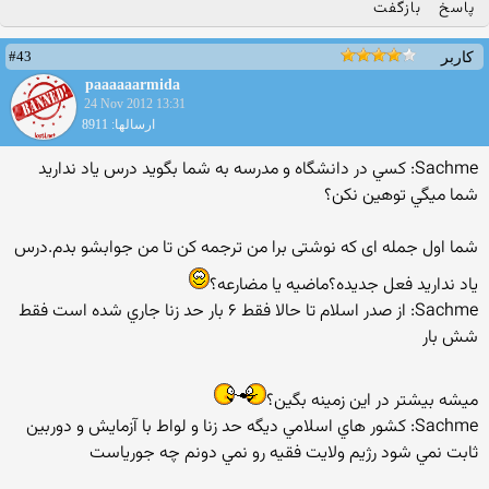
پاسخ
بازگفت
#43
کاربر
paaaaaarmida
24 Nov 2012 13:31
ارسالها: 8911
Sachme: كسي در دانشگاه و مدرسه به شما بگويد درس ياد نداريد
شما ميگي توهين نكن؟
شما اول جمله ای که نوشتی برا من ترجمه کن تا من جوابشو بدم.درس
یاد ندارید فعل جدیده؟ماضیه یا مضارعه؟
Sachme: از صدر اسلام تا حالا فقط ۶ بار حد زنا جاري شده است فقط
شش بار
میشه بیشتر در این زمینه بگین؟
Sachme: كشور هاي اسلامي ديگه حد زنا و لواط با آزمايش و دوربين
ثابت نمي شود رژيم ولايت فقيه رو نمي دونم چه جورياست