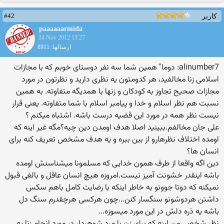
#42
کاربر
paaaaaarmida
24 Nov 2012 13:27
ارسالها: 8911
alinumber7: دوما" همین شما سه نفر دوستای خوبم که با مجازات
اسلامی زنا مخالفید، هر کدومتون یه نظری دارید و نظرتون در مورد
مجازات صحیح تجاوز به کودکان و زنها با همدیگه متفاوته. به همین
نسبت هم نظر اسلام و خدا و پیامبر اسلام با شما متفاوته. یعنی قرار
نیست نظر همه در مورد این قضیه درست باشه. اشتباه میکنم ؟
علی جان مخالفم.ببینید اصلا هدف اومدن دین چیه؟مگه غیر اینه که
اومده اختلاف نظرهارو از بین ببره و یه هدف مشخص تعریف کنه برای
انسان ها؟
دین اگه واقعا از طرف همون خدایی که مسلمونا میشناسنش اومده
باشه اینقدر خشونت آمیز نیست.امروزه هیچ انسان عاقل و بالغی قبول
نمیکنه که دوتا جوونو به خاطر اینکه با رضایت کامل باهم سکس
داشتن هردوشونو سنگسار کنن...چون هرکسی هرچقدرم سنگ دل
باشه یه ذره دلش در این مورد میسوزه...
نظر شخصی من اینه که برای زن یا مرد شوهردار در مورد انجام زنا یه