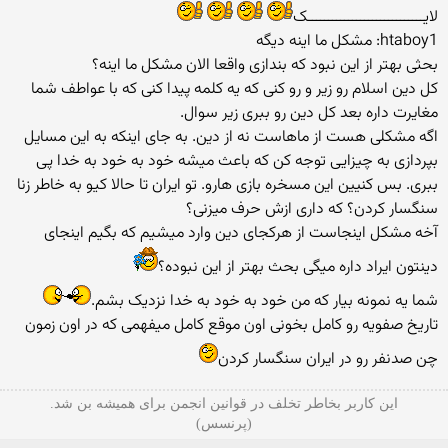
لایـــــــــــــــــــــــــــــک
htaboy1: مشکل ما اینه دیگه
بحثی بهتر از این نبود که بندازی واقعا الان مشکل ما اینه؟
کل دین اسلام رو زیر و رو کنی که یه کلمه پیدا کنی که با عواطف شما
مغایرت داره بعد کل دین رو ببری زیر سوال.
اگه مشکلی هست از ماهاست نه از دین. به جای اینکه به این مسایل
بپردازی به چیزایی توجه کن که باعث میشه خود به خود به خدا پی
ببری. بس کنیین این مسخره بازی هارو. تو ایران تا حالا کیو به خاطر زنا
سنگسار کردن؟ که داری ازش حرف میزنی؟
آخه مشکل اینجاست از هرکجای دین وارد میشیم که بگیم اینجای
دینتون ایراد داره میگی بحث بهتر از این نبوده؟
شما یه نمونه بیار که من خود به خود به خدا نزدیک بشم.
تاریخ صفویه رو کامل بخونی اون موقع کامل میفهمی که در اون زمون
چن صدنفر رو در ایران سنگسار کردن
این کاربر بخاطر تخلف در قوانین انجمن برای همیشه بن شد.
(پرنسس)