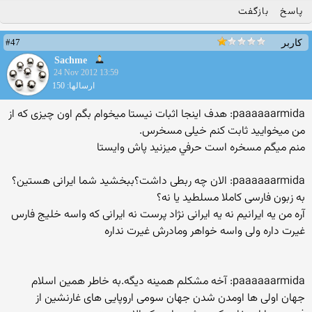
پاسخ
بازگفت
#47
کاربر
Sachme
24 Nov 2012 13:59
ارسالها: 150
paaaaaarmida: هدف اینجا اثبات نیستا میخوام بگم اون چیزی که از
من میخوایید ثابت کنم خیلی مسخرس.
منم ميگم مسخره است حرفي ميزنيد پاش وايستا
paaaaaarmida: الان چه ربطی داشت؟ببخشید شما ایرانی هستین؟
به زبون فارسی کاملا مسلطید یا نه؟
آره من يه ايرانيم نه یه ایرانی نژاد پرست نه ایرانی که واسه خلیج فارس
غیرت داره ولی واسه خواهر ومادرش غیرت نداره
paaaaaarmida: آخه مشکلم همینه دیگه.به خاطر همین اسلام
جهان اولی ها اومدن شدن جهان سومی اروپایی های غارنشین از