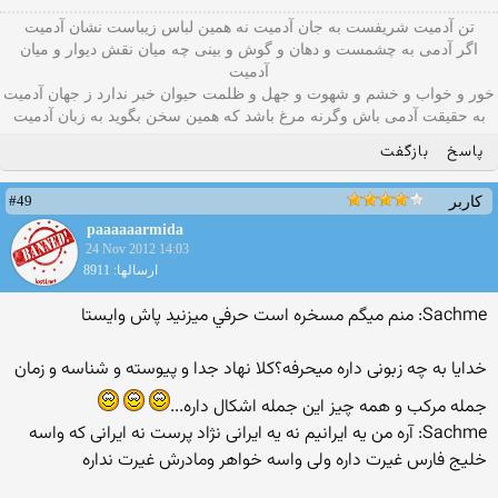
تن آدمیت شریفست به جان آدمیت نه همین لباس زیباست نشان آدمیت
اگر آدمی به چشمست و دهان و گوش و بينی چه میان نقش دیوار و میان
آدمیت
خور و خواب و خشم و شهوت و جهل و ظلمت حیوان خبر ندارد ز جهان آدمیت
به حقیقت آدمی باش وگرنه مرغ باشد که همین سخن بگوید به زبان آدميت
پاسخ
بازگفت
#49
کاربر
paaaaaarmida
24 Nov 2012 14:03
ارسالها: 8911
Sachme: منم ميگم مسخره است حرفي ميزنيد پاش وايستا
خدایا به چه زبونی داره میحرفه؟کلا نهاد جدا و پیوسته و شناسه و زمان
جمله مرکب و همه چیز این جمله اشکال داره...
Sachme: آره من يه ايرانيم نه یه ایرانی نژاد پرست نه ایرانی که واسه
خلیج فارس غیرت داره ولی واسه خواهر ومادرش غیرت نداره