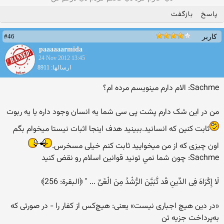
پاسخ
بازگفت
#46
کاربر
paaaaaarmida
24 Nov 2012 13:45
ارسالها: 8911
Sachme: الام دارم مينويسم مرده ام؟
من در این شک دارم پشت پی سی شما یه انسان وجود داره یا یه ربوت
ثابت کنین که انسانید.ببینید هدف اینجا اثبات نیستا میخوام بگم
اون چیزی که از من میخوایید ثابت کنم خیلی مسخرس.
Sachme: چون شما نمي تونيد قوانين اسلام رو نقض كنيد
لَا إِکْرَاهَ فِی الدِّینِ قَد تَّبَیَّنَ الرُّشْدُ مِنَ الْغَیِّ ... " ﴿البقرة: 256﴾
«در دین‌ هیچ‌ اجباری‌ نیست‌» یعنی: هیچ‌کس‌ از کفار را - در صورتی‌ که
‌به‌پرداخت‌ جزیه‌ تن‌