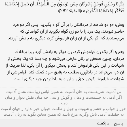
یَکُونَا رَجُلَیْنِ فَرَجُلٌ وَامْرَأَتَانِ مِمَّن تَرْضَوْنَ مِنَ الشُّهَدَاءِ أَن تَضِلَّ إِحْدَاهُمَا
فَتُذَکِّرَ إِحْدَاهُمَا الْأُخْرَیٰ » ﴿البقرة: 282﴾
یعنی: «و دو شاهد از مردانتان‌ را بر آن‌ گواه‌ بگیرید، پس‌ اگر دو مرد
حاضر نبودند، یک‌ مرد را با دو زن‌ گواه‌ بگیرید از آن‌ گواهانی‌ که
‌می‌پسندید که‌ اگر یکی‌ از آن زنان فراموش‌ کرد، دیگری‌ به‌ یادش‌ آورد».
یعنی: اگر یک‌ زن‌ فراموش‌ کرد، زن‌ دیگر به ‌یادش‌ آورد زیرا برخلاف‌
مردان، چنین‌ ضعفی‌ بر زنان‌ عارض‌ می‌شود و چه ‌بسا که‌ یک‌ بخش‌ از
شهادت‌ را این ‌یکی ‌فراموش‌ کند و بخش‌ دیگری‌ را آن‌ یکی، لذا هریک‌ از
آن‌ دو، می‌تواند در یادآوری‌ مطلب‌ به‌ رفیق‌ خود کمک‌ کند. فراموشی‌ از
شهادت، فراموش‌کردن‌ جزئی‌ از آن‌ و به ‌یادآوردن‌ جزء دیگری‌ است‌.
تن آدمیت شریفست به جان آدمیت نه همین لباس زیباست نشان آدمیت
اگر آدمی به چشمست و دهان و گوش و بينی چه میان نقش دیوار و میان
آدمیت
خور و خواب و خشم و شهوت و جهل و ظلمت حیوان خبر ندارد ز جهان آدمیت
به حقیقت آدمی باش وگرنه مرغ باشد که همین سخن بگوید به زبان آدميت
پاسخ
بازگفت