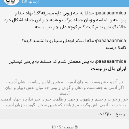
ارسالها: 150
paaaaaarmida: خدایا به چه زبونی داره میحرفه؟کلا نهاد جدا و
پیوسته و شناسه و زمان جمله مرکب و همه چیز این جمله اشکال داره.
حالا بگو نمي تونم ثابت كنم كوچه علي چپ بن بسته
paaaaaarmida: مگه اسلام ابوعلی سینا رو دانشمند کرده؟
كاملا درسته
paaaaaarmida: نه پس مطمئن شدم که مسلط به پارسی نیستین.
ايران مال تو نيست
تن آدمیت شریفست به جان آدمیت نه همین لباس زیباست نشان آدمیت
اگر آدمی به چشمست و دهان و گوش و بينی چه میان نقش دیوار و میان
آدمیت
خور و خواب و خشم و شهوت و جهل و ظلمت حیوان خبر ندارد ز جهان آدمیت
به حقیقت آدمی باش وگرنه مرغ باشد که همین سخن بگوید به زبان آدميت
پاسخ
بازگفت
صفحه: 5 / 10