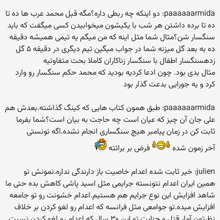
paaaaaarmida: دو اینکه چه ربطی داره؟مگه قبل محمد عرب ها ده تا
ده تا برده داشتن هر شب با یکیشون میخوابیدن کسی میگفت که باید
سنگسار شن؟مثال شما مثل اینه که من میگم یه تیمی همیشه دقیقه
ده به بعد گل میزنه شما در جواب میگین تیم دیگری در دقیقه ۵ گل
زدهسنگسار اطفال با سنگسار زناکاران کاملا بحث متفاوتیه
مثال بدی بود. چون ادعا کردیه بودید که محمد حکم سنگسار رو وارد
کرد و یه جورایی بدعت گذار بود
paaaaaarmida: طبق همون کتاب هایی که کینگ گذاشته.بعدش هم
علی جان آن چیز که عیان است چه حاجت به بیان است؟شما بفرما
ثابت کن در زمان پیامبر هیچ سنگساری انجام نشده.اگه تونستی
آخر زمون شده
فرض بر برائته
julien: خیر ثابت شده اعدام خاصیت باز دارندگی نداره.نمونش تو
همین ایران اعدام نتونسته جرایمی مثل اسید پاشی کاهش بده حتی ما
شاهد افزایش این نوع جرایم هم هستیم.اعدام خشونت رو تو جامعه
افزایش میده.تو جوامعی مثل فرانسه که اعدام رو لغو کردن بر خلاف
نظرتون آمار قتل و جنایت تو این ۳۰ سال که اعدام رو لغو کردن نسبت