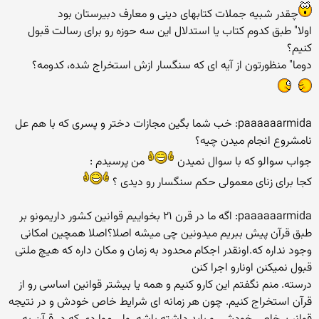
چقدر شبیه جملات کتابهای دینی و معارف دبیرستان بود
اولا" طبق کدوم کتاب یا استدلال این سه حوزه رو برای رسالت قبول
کنیم؟
دوما" منظورتون از آیه ای که سنگسار ازش استخراج شده، کدومه؟
paaaaaarmida: خب شما بگین مجازات دختر و پسری که با هم عل
نامشروع انجام میدن چیه؟
جواب سوالو که با سوال نمیدن
من پرسیدم :
کجا برای زنای معمولی حکم سنگسار رو دیدی ؟
paaaaaarmida: اگه ما در قرن ۲۱ بخواییم قوانین کشور داریمونو بر
طبق قرآن پیش ببریم میدونین چی میشه اصلا؟اصلا همچین امکانی
وجود نداره که.اونقدر اجکام محدود به زمان و مکان داره که هیچ ملتی
قبول نمیکنن اونارو اجرا کنن
درسته. منم نگفتم این کارو کنیم و همه یا بیشتر قوانین اساسی رو از
قرآن استخراج کنیم. چون هر زمانه ای شرایط خاص خودش و در نتیجه