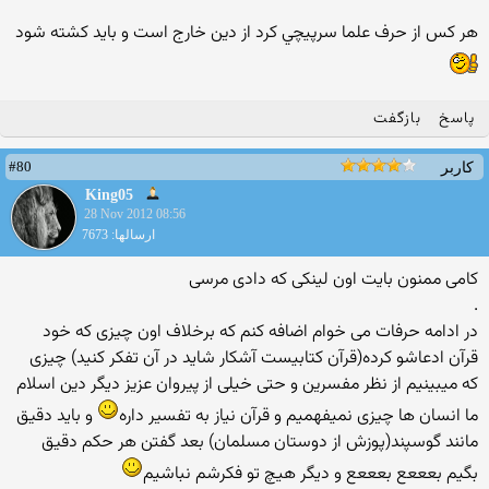
هر كس از حرف علما سرپيچي كرد از دين خارج است و بايد كشته شود
پاسخ
بازگفت
#80
کاربر
King05
28 Nov 2012 08:56
ارسالها: 7673
کامی ممنون بایت اون لینکی که دادی مرسی
.
در ادامه حرفات می خوام اضافه کنم که برخلاف اون چیزی که خود
قرآن ادعاشو کرده(قرآن کتابیست آشکار شاید در آن تفکر کنید) چیزی
که میبینیم از نظر مفسرین و حتی خیلی از پیروان عزیز دیگر دین اسلام
ما انسان ها چیزی نمیفهمیم و قرآن نیاز به تفسیر داره
و باید دقیق
مانند گوسپند(پوزش از دوستان مسلمان) بعد گفتن هر حکم دقیق
بگیم بعععع بعععع و دیگر هیچ تو فکرشم نباشیم