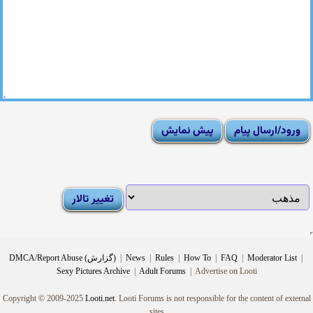
|
Moderator List
|
FAQ
|
How To
|
Rules
|
News
|
DMCA/Report Abuse (گزارش)
Sexy Pictures Archive
|
Adult Forums
|
Advertise on Looti
Copyright © 2009-2025
Looti.net
. Looti Forums is not responsible for the content of external
sites