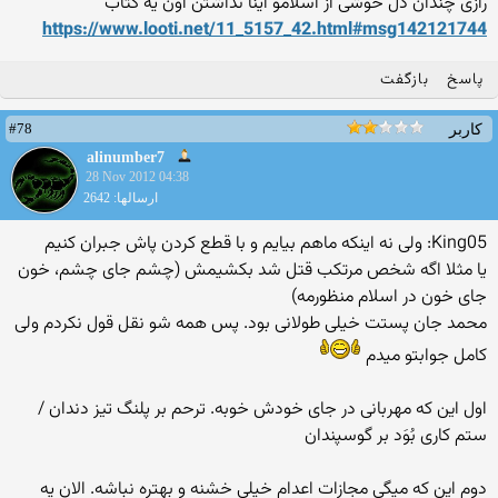
رازی چندان دل خوشی از اسلامو اینا نداشتن اون یه کتاب
https://www.looti.net/11_5157_42.html#msg142121744
پاسخ
بازگفت
#78
کاربر
alinumber7
28 Nov 2012 04:38
ارسالها: 2642
King05: ولی نه اینکه ماهم بیایم و با قطع کردن پاش جبران کنیم
یا مثلا اگه شخص مرتکب قتل شد بکشیمش (چشم جای چشم، خون
جای خون در اسلام منظورمه)
محمد جان پستت خیلی طولانی بود. پس همه شو نقل قول نکردم ولی
کامل جوابتو میدم
اول این که مهربانی در جای خودش خوبه. ترحم بر پلنگ تیز دندان /
ستم کاری بُوَد بر گوسپندان
دوم این که میگی مجازات اعدام خیلی خشنه و بهتره نباشه. الان یه