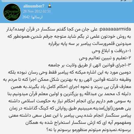
alinumber7
28 Nov 2012 02:51
ارسالها: 2642
paaaaaarmida: علی جان من کجا گفتم سنگسار در قرآن اومده؟بذار
به روش خودتون علمی تر بگم شاید متوجه جرفم شدین.همونطور که
میدونین قلمرورسالت پیامبر بر سه پایه برقراره
۱-دریافت و ابلاغ وحی
۲-تعلیم و تبیین تعالیم وحی
۳-اجرای قوانین الهی از طریق ولایت بر جامعه
دومین مورد به این اشاره میکنه که پیامبر فقط وحی رسان نبوده بلکه
وظیفه داشته قوانین الهی رو به بهترین شکل ممکن اجرا کنه تا مردم به
معارف قرآن پی ببرند و نحوه اجرای احکام کامل یاد بگیرند.به همین
دلیله ک محمد بن عبدالله رو بزرگترین و اولین معلم قرآن میدونیم.بنا
به سومی هم داریم برای انجام احکام نیاز به حکومت اسلامی داشته
ینی همون(اول)مدینه.میبینیم طبق روایاتی که کینگ گذاشته در زمان
پیامبر سنگسار انجام شده.پس پیامبر با این عمل سعی داشته معنی
ومفهموم آیه ای که ازش سنگسار استخراج شده به همگان
برسونه.نمیدونم میتونم منظورمو برسونم یا نه؟