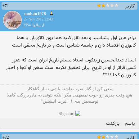
#71
کاربر
mohan1978
27 Nov 2012 22:43
ارسالها: 2554
برادر عزیز اول بشناسید و بعد نقل کنید هما یون کاتوزیان یا هما
کاتوزیان اقتصاد دان و جامعه شناس است و در تاریخ محقق است
استاد عبدالحسین زرینکوب استاد مسلم تاریخ ایران است که هنور
کسی فراتر از او در تاریخ ایران تحقیق نکرده است سخن او کجا و اخبار
کاتوزیان کجا ؟؟؟؟
سعی کن از گناه نفرت داشته باشی نه از گناهکار.
هیچ وقت چیزی رو خوب نمیفهمی مگر اینکه بتونی به مادربزرگت کاملا
توضیحش بدی ! "آلبرت انیشتین"
پاسخ
بازگفت
#72
کاربر