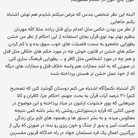
البته این نظر شخصی بندس که عرض میکنم شایدم هم توش اشتباه
بکنم جاهایی
از نظر من بودن حکمی مثل اعدام برای قتل زیاده. مثلا الله مهربان
بنظرم بهتر بود توی قرآن بجای استفاده از این احکام از نظر من خشن
یطورایی جامعرو به سمت فضیلت های خوب سوق بده و با کم کردن
حکم های خشن در قانون خوش چه در مورد حکم های خلافی مثل قتل
و هم چه در مورد اشخاصی مثل کافر و ... یطورایی فرهنگ سازی کنی.
در صورتی که به اشد مجازات هم واسه خلاف قتل و مجازات های دیگه
که از خود عمل خشن تر هستن پرداخته شده
اگر اشتباه نکنم(اگه اشتباه می کنم دوستان گوشزد کنن که تصحیح
کنم) ۳۰ درصد آیات قرآن به بحث جهنم، احکام جزا، کافران و کلا
چیزهایی که بوی خشونت ازشون در میاد پرداخته و این موضوع در
چنین کتابی که قراره درستوراتش روشنی راه بشر باشه کمی نتیجه
معکوس میده. و به بشر دستور ها و رهنمود های لازم برای زندگی
مسالمت آمیز و بدور از جنگ و خون ریزی رو بده؛ در صورتی که یکی از
بزرگترین اعمال یک فرد مسلمان جهاد در راه خدا(که قربون مفسرین