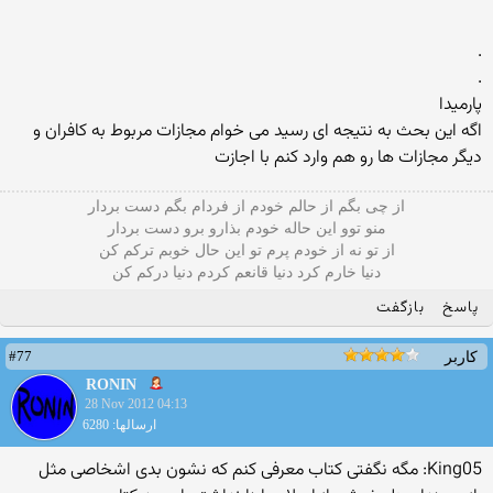
.
.
پارمیدا
اگه این بحث به نتیجه ای رسید می خوام مجازات مربوط به کافران و
دیگر مجازات ها رو هم وارد کنم با اجازت
از چی بگم از حالم خودم از فردام بگم دست بردار
منو توو این حاله خودم بذارو برو دست بردار
از تو نه از خودم پرم تو این حال خوبم ترکم کن
دنیا خارم کرد دنیا قانعم کردم دنیا درکم کن
پاسخ
بازگفت
#77
کاربر
RONIN
28 Nov 2012 04:13
ارسالها: 6280
King05: مگه نگفتی کتاب معرفی کنم که نشون بدی اشخاصی مثل