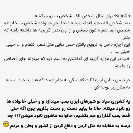
King05: برای مثال شخص الف شخص ب رو میکشه
بعد شخص الف هم اعدام میشه اینجا بجز خانواده شخص ب خانواده
شخص الف هم داغون میشن و از اون بدتر اگر بچه ها داشته باشه که
بدتر
این اچازه دادن به ترویج یافتن حس هایی مثل تنفر، انتقام و ... خیلی
خیلی ..... .
خب در این موارد گزینه ای گذاشتن به اسم دیه که میتونه جای قصاص
رو بگیره.
در ضمن با این استدلالت که میگی یه خانواده دیگه هم بدبخت میشه،
به مثال زیر توجه کن :
یه کشوری میاد تو شهرهای ایران بمب میندازه و و خیلی خانواده ها
رو نابود میکنه. حالا ما بیایم دست رو دست بذاریم چون اگه حتی
فقط بمب گذارا رو هم بکشیم، خانواده هاشون نابود میشن؟؟؟ چه
برسه به مقابله به مثل کردن و دفاع کردن از کشور و وطن و مردم