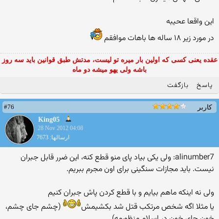
این واقعا عحیبه
در مورد زیر ۱۸ ساله ها باهات موافقم
عقده یعنی کسی که اولین بار میره تو لیست، مدتش طبق قوانین باید سه روز
باشه ولی یهو میشه دو ماه
پاسخ
بازگفت
#76
کاربر
King05
28 Nov 2012 04:08
ارسالها: 7673
alinumber7: ولی یکی بیاد پای منو قطع کنه، این ضرر قابل جبران
نیست. باید مجازات سنگینی برای اون مجرم ببریم.
ولی نه اینکه ماهم بیایم و با قطع کردن پاش جبران کنیم
یا مثلا اگه شخص مرتکب قتل شد بکشیمش
(چشم جای چشم،
خون جای خون در اسلام منظورمه)