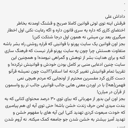
.
.
داداش علی
فرقش اینه توی لوتی قوانین کاملا صریح و قشنگ اومدنه بخاطر
اختضای کاری که داره یه سری قانون داره و اگه رعایت نکنی اول اخطار
میگیری بعد بن میشی نه همون اول درجا شتکت کنن!
بجز اون قوانین یک سایت پورنو با قوانینی که قراره روشنی راه بشر باشه
متفاوت هستش چرا چون یه سایت پورنو قرار نیست که فرهنگ سازی
کنه و برای هدایت بشر از توهش و گمراهی نیومده! و همچنین این
سایت چنین ادعایی منبی بر کامل بودن خودش و قوانینش نرکرده! و
تقریبا تمام قوانینش تغییر کردنه اما اسلام!؟البت چون نمیشه قرآنو
دست کاری کرد مفسرین محترم از اونجایی که مردم هیچی نمی
فهمن(هه!) با در اوردن معنی هایی جالب قوانینی جالب تر رو واسمون
از قرآن در میارن!
بجز اون این بدور از مهربانی که بیای توی ۳۰ درصد محتوای کتابی که به
بندت میدی لحن حرف زندت خشن باشه! حتی توی آیه ای هم پیامبری
که خودت مبعوث کردی تهدید کنی! این آیه های با مفهوم خشن و
تهدید آمیز بیشتر به خشن شدن جو جامعه کمک میکنه. نه آروم شدن
،.... .