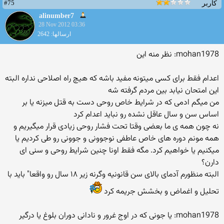
#75
کاربر
alinumber7
28 Nov 2012 03:36
ارسالها: 2642
mohan1978: نظر منه این
اعدام فقط برای کسی میتونه مفید باشه که هیچ راه اصلاحی نداره البته
این امتحان نیابد بین مردم گرفته شه
من میگم ادمی که در شرایط خاص روحی دست به قتل میزنه یا بر
اساس سن و سال عاقل نشده رو نباید اعدام کرد
نه چون همه ی ما بعضی وقتا تحت فشار روحی زیادی قرار میگیریم و
همه مونم دوره های خاص عاطفی نوجوونی و جوونی رو طی کردیم یا
میکنیم یا خواهیم کرد. مگه فقط اونا چنین شرایط روحی و سنی ای
دارن؟
البته منظورم آدمای بالای سن قانونیه وگرنه زیر ۱۸ سال رو واقعا" باید با
تحلیل و اغماض و بخشش جریمه کرد
mohan1978: یا جونی که در اوج غرور و نادانی دوران بلوغ یا درگیر