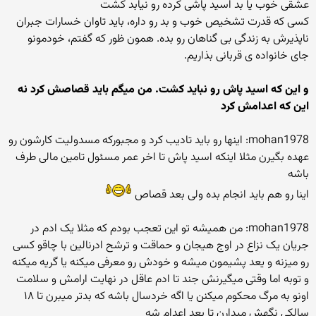
عشقی خوب یا بد اسید پاشی کرده رو نیابد کشت
کسی که قدرت تشخیص خوب و بد رو داره، باید تاوان خسارات جبران
ناپذیرش به زندگی بی گناهان رو بده. همون ظور که گفتم، خودمونو
جای خانواده ی قربانی بذاریم.
و این که اسید پاش رو نباید کشت. من میگم باید قصاصش کرد نه
این که اعدامش کرد
mohan1978: اینها رو باید تادیب کرد و مجبورکه مسدولیت کارشون رو
عهده بگیرن مثلا اینکه اسید پاش تا اخر عمر مسئول تامین مالی طرف
باشه
اینا رو هم باید انجام بده ولی بعد قصاص
mohan1978: من همیشه تو این تعجب بودم که مثلا یک ادم در
جریان یک نزاع در اوج هیجان و حماقت و ترشح ادرنالین با چاقو کسی
رو میزنه و یعد پشیمون میشه و خودش رو معرفی میکنه یا گریه میکنه
و توبه اما وقتی میگیرنش جند تا ادم عاقل در نهایت ارامش و سلامت
اونو به مرگ محکوم میکنن یا اگه خردسال باشه که بدتر میبرن تا ۱۸
سالکی نگهش میدارن تا بعد اعدام شه