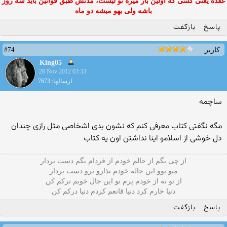
عقده یعنی کسی که اولین بار میره تو لیست، مدتش طبق قوانین باید سه روز
باشه ولی یهو میشه دو ماه
پاسخ
بازگفت
#74
کاربر
King05
28 Nov 2012 03:33
ارسالها: 7673
ساچمه
مگه نگفتی کتاب معرفی کنم که نشون بدی اشخاصی مثل رازی چندان
دل خوشی از اسلامو اینا نداشتن اون یه کتاب
از چی بگم از حالم خودم از فردام بگم دست بردار
منو توو این حاله خودم بذارو برو دست بردار
از تو نه از خودم پرم تو این حال خوبم ترکم کن
دنیا خارم کرد دنیا قانعم کردم دنیا درکم کن
پاسخ
بازگفت