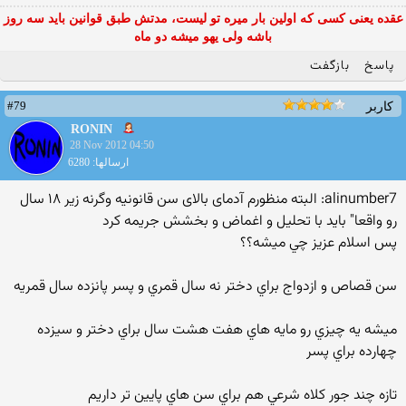
عقده یعنی کسی که اولین بار میره تو لیست، مدتش طبق قوانین باید سه روز
باشه ولی یهو میشه دو ماه
پاسخ
بازگفت
#79
کاربر
RONIN
28 Nov 2012 04:50
ارسالها: 6280
alinumber7: البته منظورم آدمای بالای سن قانونیه وگرنه زیر ۱۸ سال
رو واقعا" باید با تحلیل و اغماض و بخشش جریمه کرد
پس اسلام عزيز چي ميشه؟؟
سن قصاص و ازدواج براي دختر نه سال قمري و پسر پانزده سال قمريه
ميشه يه چيزي رو مايه هاي هفت هشت سال براي دختر و سيزده
چهارده براي پسر
تازه چند جور كلاه شرعي هم براي سن هاي پايين تر داريم