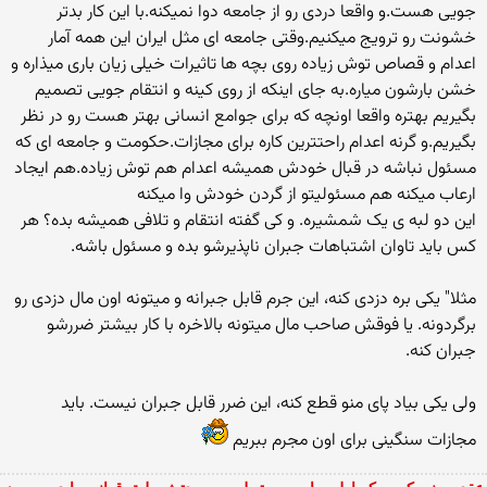
جویی هست.و واقعا دردی رو از جامعه دوا نمیکنه.با این کار بدتر
خشونت رو ترویج میکنیم.وقتی جامعه ای مثل ایران این همه آمار
اعدام و قصاص توش زیاده روی بچه ها تاثیرات خیلی زیان باری میذاره و
خشن بارشون میاره.به جای اینکه از روی کینه و انتقام جویی تصمیم
بگیریم بهتره واقعا اونچه که برای جوامع انسانی بهتر هست رو در نظر
بگیریم.و گرنه اعدام راحتترین کاره برای مجازات.حکومت و جامعه ای که
مسئول نباشه در قبال خودش همیشه اعدام هم توش زیاده.هم ایجاد
ارعاب میکنه هم مسئولیتو از گردن خودش وا میکنه
این دو لبه ی یک شمشیره. و کی گفته انتقام و تلافی همیشه بده؟ هر
کس باید تاوان اشتباهات جبران ناپذیرشو بده و مسئول باشه.
مثلا" یکی بره دزدی کنه، این جرم قابل جبرانه و میتونه اون مال دزدی رو
برگردونه. یا فوقش صاحب مال میتونه بالاخره با کار بیشتر ضررشو
جبران کنه.
ولی یکی بیاد پای منو قطع کنه، این ضرر قابل جبران نیست. باید
مجازات سنگینی برای اون مجرم ببریم