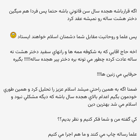
اگه قرارباشه هجده سال سن قانوني باشه حتما پس فردا هم ميگين
دختر هشت ساله رو نميشه عقد كرد
پس علما و روحانيت مقابل شما دشمنان اسلام خواهند ايستاد
اخه حاج اقايي كه به شكوفه ممه ها و رانهاي سفيد دختر هشت نه
ساله عادت كرده چطور مي تونه بره دختر پير هجده ساله!!!!! بگيره
حرفايي مي زنين ها!!!
ضمنا اگه به همين راحتي ميشد اسلام عزيز را تحليل كرد و همين طوري
خودمون بگيم اعدام بالاي هجده سال باشه كه ديگه مشكلي نبود و
اسلام مي شد بهترين دين
كي گفته من و شما فكر كنيم و نظر بديم؟؟
علما رساله چاپ مي كنند و ما هم اجرا مي كنيم