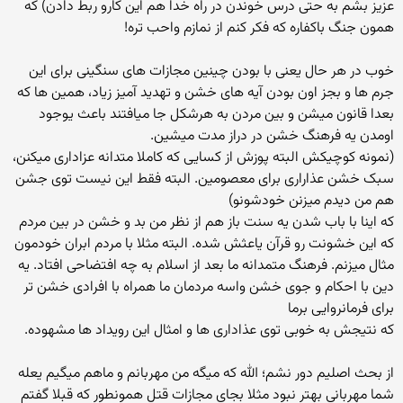
عزیز بشم به حتی درس خوندن در راه خدا هم این کارو ربط دادن) که
همون جنگ باکفاره که فکر کنم از نمازم واحب تره!
خوب در هر حال یعنی با بودن چینین مجازات های سنگینی برای این
جرم ها و بجز اون بودن آیه های خشن و تهدید آمیز زیاد، همین ها که
بعدا قانون میشن و بین مردن به هرشکل جا میافتند باعث یوجود
اومدن یه فرهنگ خشن در دراز مدت میشین.
(نمونه کوچیکش البته پوزش از کسایی که کاملا متدانه عزاداری میکنن،
سبک خشن عذاراری برای معصومین. البته فقط این نیست توی جشن
هم من دیدم میزنن خودشونو)
که اینا با باب شدن یه سنت باز هم از نظر من بد و خشن در بین مردم
که این خشونت رو قرآن یاعثش شده. البته مثلا با مردم ابران خودمون
مثال میزنم. فرهنگ متمدانه ما بعد از اسلام به چه افتضاحی افتاد. یه
دین با احکام و جوی خشن واسه مردمان ما همراه با افرادی خشن تر
برای فرمانروایی برما
که نتیجش به خوبی توی عذاداری ها و امثال این رویداد ها مشهوده.
از بحث اصلیم دور نشم؛ الله که میگه من مهربانم و ماهم میگیم یعله
شما مهربانی بهتر نبود مثلا بجای مجازات قتل همونطور که قبلا گفتم