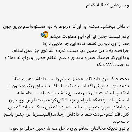
و چیزهایی که قبلا گفتم.
داداش ببخشید میشه آیه ای که مربوط به دیه هستو واسم بیاری چون
یادم نیست چنبن آیه ایه ایرو ممنونت میشم
بعد از اون دیه زن نصف مرده این چه دلیلی داره!
چرا فقط به دادن همین دیه بسنده نکرده الله توی جزا عمل اعدام.
و با این کار فرهنگ صبر و بردباری و عدم انتقام جویی رو رواج نداده!؟ و
به چنتا؟؟؟؟؟ دیگه
بحث جنگ فرق داره گلم یه مثال میزنم واست داداشی عزیزم مثلا
یادمه توی یه تاپیکی اگه اشتباه نکنم بلیبلک یا نیماچی یکدومشون از
اینکه چرا حضرت علی توی یه صبح تا شب از قبیله .... متاسفانه
اسمش یادم رفته که با پیامبر عهد شکنی کرده بوده؛ تا زانو توی خون
بود اینقدر سر زد یه جواب جالب شنیدم که توی جنگ خیرات که نمی
کنن. فکر کنم خودت شما یا داداش ارسلانم(الیپسس) این چنین پاسخ
داده بوید
یا توی تاپیک مخالفان اسلام بیان داخل هم باز چنین حرفی در مورد