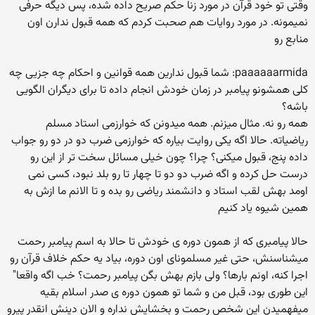
وقتی تو خود قرآن در مورد زنا حکم صریح داده شده، پس دیگه حرفی
نمیمونه. در مورد روایات هم صحبت کردم که همه قبول ندارن اون
منابع رو
paaaaaarmida: شما قبول ندارین همه قوانین و احکام چه جزیی چه
کلی همشونو پیامبر در زمان خودش انجام داده تا برای دیگران الگویی
باشه؟
همه رو نه. مثال میزنم. همه میدونن که خوارزمی استاد مسلم
ریاضیاته. حالا اگه یکی روایت بیاره که خوارزمی ضرب دو در دو رو جواب
داده پنج، قبول میکنی؟ چرا؟ چون خیلی مسائل سخت تر از این رو
درست حل کرده و اگه ضرب دو دو تا چهار تا رو بلد نبود، کسی نمی
اومد بهش لقب استاد و دانشمند ریاضی رو بده و تا الانم ما ازش به
همین شیوه یاد کنیم
حالا پیامبری که از همون دوره ی خودش تا حالا به اسم پیامبر رحمت
میشناسنش، حتی غیر مسلمونای اون دوره، بیاد یه حکم خلاف قرآن رو
اجرا کنه، اونم بارها؟ ولی بازم بهش بگن پیامبر رحمت؟ خب اگه واقعا"
این طوری بود، قبل من و شما تو همون دوره ی صدر اسلام بقیه
میفهمیدن این شخص رحمت و بخشایش نداره و الان دینش انقدر پیرو