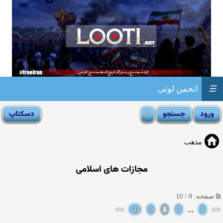
☰
انجمن لوتی
مذهب
مجازات های اسلامی
صفحه: 8 / 10
>>
10
9
8
7
...
1
<<