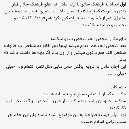
اول ایجاد به فرهنگ سازی با ارایه دادن آیه های فرهنگ ساز و قرار
دادن خشونت کمتر مثلا(چند سال دادن مستمری یه خوانداده شخص
مقتول) هم از خشونت دستورات کرم بکرد هم فرهنگ گذتشت و
تحمل رو در مردم بالا ببرد
برای مثال شخص الف شخص ب رو میکشه
بعد شخص الف هم اعدام میشه اینجا بجز خانواده شخص ب خانواده
شخص الف هم داغون میشن و از اون بدتر اگر بچه ها داشته باشه که
بدتر
این اچازه دادن به ترویج یافتن حس هایی مثل تنفر، انتقام و ... خیلی
خیلی ..... .
ختم کلام
حکم سنگسار یا اعدام بسیار غیرمتمدنانه هست
سنگسار در زمان پیامبر بوده. کتب تاریخی و اشحاص بزرگ تاریخی اینو
ذکر کردنه
توی قرآن درسته صراحتا به این موضوع اشاره نشده ولی این حکم جز
سنت پیامبر اسلام هست