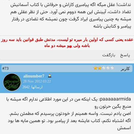
نداشت! عقل میگه اگه پیامبری کاراش و حرفاش با کتاب آسمانیش
تضاد داشت، آیینش این همه دووم نمی آورد. حتی از نظر عقلی هم
میشه به چنین پیامبری ایراد گرفت چون نمیشه که تضادی در رفتار
پیامبر و کتابش باشه
عقده یعنی کسی که اولین بار میره تو لیست، مدتش طبق قوانین باید سه روز
باشه ولی یهو میشه دو ماه
پاسخ
بازگفت
#73
کاربر
alinumber7
28 Nov 2012 03:22
ارسالها: 2642
paaaaaarmida: یک اینکه من در این مورد اطلاعی ندارم اگه میشه با
منبع بگین حرتون رو
اصن یادم نیست. واسه همینم از خودتون پرسیدم که مطمئن بشم.
اگه اشتباه نکنم، کتاب عایشه بعد از پیامبر بود. تو همین مایه ها بود
اسمش