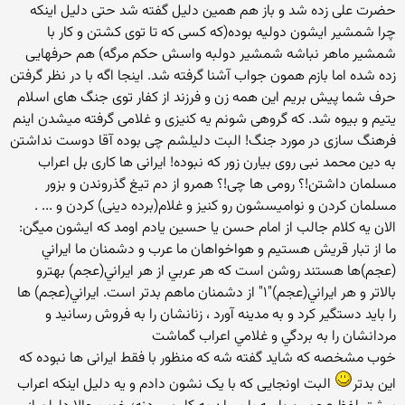
حضرت علی زده شد و باز هم همین دلیل گفته شد حتی دلیل اینکه
چرا شمشیر ایشون دولیه بوده(که کسی که تا توی کشتن و کار با
شمشیر ماهر نباشه شمشیر دولبه واسش حکم مرگه) هم حرفهایی
زده شده اما بازم همون جواب آشنا گرفته شد. اینجا اگه با در نظر گرفتن
حرف شما پیش بریم این همه زن و فرزند از کفار توی جنگ های اسلام
یتیم و بیوه شد. که گروهی شونم یه کنیزی و غلامی گرفته میشدن اینم
فرهنگ سازی در مورد جنگ! البت دلیلشم چی بوده آقا دوست نداشتن
به دین محمد نبی روی بیارن زور که نبوده! ایرانی ها کاری بل اعراب
مسلمان داشتن!؟ رومی ها چی!؟ همرو از دم تیغ گذروندن و بزور
مسلمان کردن و نوامیسشون رو کنیز و غلام(برده دینی) کردن و ... .
الان یه کلام جالب از امام حسن یا حسین یادم اومد که ایشون میگن:
ما از تبار قريش هستيم و هواخواهان ما عرب و دشمنان ما ايراني
(عجم)ها هستند روشن است كه هر عربي از هر ايراني(عجم) بهترو
بالاتر و هر ايراني(عجم)"۱" از دشمنان ماهم بدتر است. ايراني(عجم) ها
را بايد دستگير كرد و به مدينه آورد ، زنانشان را به فروش رسانيد و
مردانشان را به بردگي و غلامي اعراب گماشت
خوب مشخصه که شاید گفته شه که منظور با فقط ایرانی ها نبوده که
این بدتر
البت اونجایی که با یک نشون دادم و یه دلیل اینکه اعراب