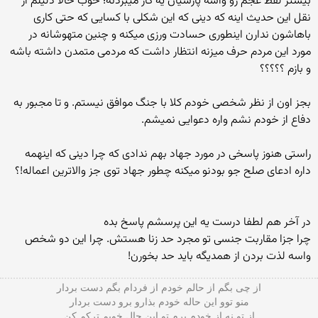
بیشتر لفظ عجم رو واسه پارسیان یه کار میبردنه؛ خوب حالا دلیلم از
نقل این حدیث اینه که دینی که این شکلی با کسایی که حتی کاری
باهاشون ندارن اینطوری حسادت ورزی میکنه و چنین متهوشانه در
مورد این مردم حرف میزنه انتظار داشت که مردمی متمدن داشته باشه
و بازم ؟؟؟؟؟
بجز اون از نظر شخصی خودم کلا با جنگ موافق نیستم. و تا مجبور به
دفاع از خودم نشم واره دعوایی نمیشم.
راستی هنوز پاسخی در مورد جهاد بهم ندادی که چرا دینی که اینهمه
داره ادعای صلح جو بودنو میکنه چطور جهاد توی جز والاترین اعماله!؟
در آخر هم لطفا درست یه این پرسشم پاسخ بده
چرا جزا مقاربت جنسی تو مجرد حد زنا هستش. چرا این دو شخص
واسه لذت بردن از همدیگه باید حد بخورن!
از چی بگم از حالم خودم از فردام بگم دست بردار
منو توو این حاله خودم بذارو برو دست بردار
از تو نه از خودم پرم تو این حال خوبم ترکم کن