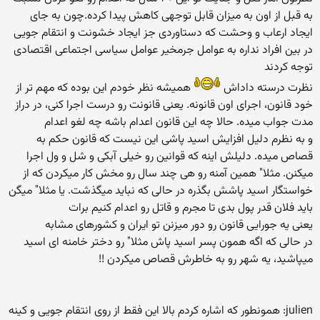
به قبل از اون به میزان قابل توجهی کاهش پیدا کرده.چون به جای
ایجاد ارعاب و وحشت که دستاوردی جز ایجاد خشونت و انتقام جویی
در بین افراد نداره به عوامل جرمخیر عوامل سیاسی اجتماعی اقتصادی
توجه کردند
نظرت درسته داداش
همیشه نظر خودم این بوده که مهم تر از
خود قانون، اجرای اون قانونه. یعنی قانونت رو درست اجرا کنی، در دراز
مدت جواب میده. حالا چه این قانون اعدام باشه چه لغو اعدام
و به نظرم دلیل افزایش اسید پاشی این نیست که قانون حکم به
قصاص میده. دلیلش اینه که قوانین رو خیلی آبکی و شل و ول اجرا
میکنن. مثلا" همین آمنه رو هی چند سال رو مخش کار میکردن که از
خواستگار اسید پاشش بگذره در حالی که نباید میگذشت. یا مثلا" میگن
باید فلان قدر پول بدی تا مجرم و قاتل رو اعدام کنیم برات
یعنی یه جورایی قانون رو دور میزنن تو ایران و کشورهای مشابه
در حالی که اگه همون پسر اسید پاش مثلا" رو دختر خامنه ای اسید
میپاشید، یه شهر رو به خاطرش قصاص میکردن !!
julien: همونطور که اشاره کردم بالا این فقط از روی انتقام جویی و کینه