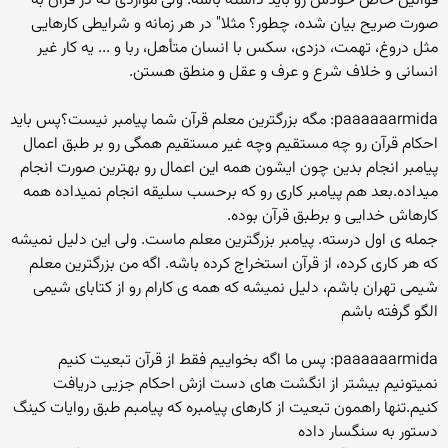
قوانین خاص خودش رو باید داشته باشه. ولی مواردی که در قرآن به
صورت صریح بیان شده، چطور؟ مثلا" در هر زمانه و شرایطی کارهایی
مثل دروغ، تهمت، دزدی، سکس با انسان متأهل، ربا و ... یه کار غیر
انسانی و خلاف شرع و عرف و عقل و منطق هستن.
paaaaaarmida: مگه بزرگترین معلم قرآن شما پیامبر نیست؟پس باید
احکام قرآن رو چه مستقیم وچه غیر مستقیم همگی رو بر طبق اعمال
پیامبر انجام بدین چون ایشون همه این اعمال رو بهترین صورت انجام
میداده.بعد هم پیامبر کاری رو که برحسب سلیقه انجام نمیداده همه
کارهاش خدایی و برطبق قرآن بوده.
جمله ی اول درسته. پیامبر بزرگترین معلم ماست. ولی این دلیل نمیشه
که هر کاری کرده، از قرآن استخراج کرده باشه. اگه من بزرگترین معلم
شیمی تهران باشم، دلیل نمیشه که همه ی کارام رو از کتابای شیمی
الگو گرفته باشم
paaaaaarmida: پس ما اگه بخواییم فقط از قرآن تبعیت کنیم
نمیتونیم بیشتر از انگشت های دست ازش احکام جزیی دریافت
کنیم.تنها راهمون تبعیت از کارهای پیامبره که پیامبم طبق روایات کینگ
دستور به سنگسار داده