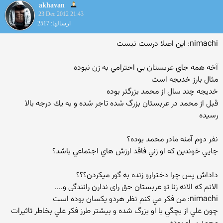
akhavan
23 Dec 2012 21:43
ارسالها: 2517
nimachi: اين اصلا درست نيست
آخه همه جاي عربستان بي احترامي به زن نبوده
مثال بارز خديجه است
خديجه چند سال از محمد بزرگتر بوده
قبل از محمد در عربستان بزرگ شده تاجر شده و به يك درجه بالا
رسيده
نفر دوم آمنه مادر محمد بوده؟
جايي خوندين كه او زني فاقد ارزش هاي اجتماعي باشد؟
داداش پس چرا دخترارو زنده به گور میکردن؟؟؟
الانم که الانه زنا تو عربستان حق رای ندارن رانندگی و....
nimachi: من فكر مي كنم نظر هردو يكسان بوده است
چون علي از بچگي با او بزرگ شده و بيشتر طرز فكر علي بخاطر تاثيرات