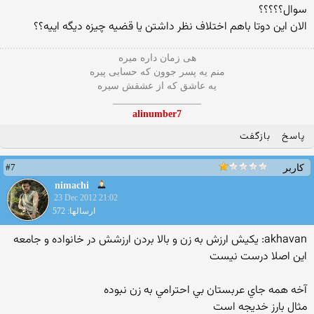
سوال؟؟؟؟؟
الان این دوتا باهم اختلاف نظر داشتن یا قضیه چیزه دیگه اییه؟؟
هی زمان داره میره
منم یه پسر جوون که حسابی پیره
یه عاشق که از عشقش سیره
__________________
alinumber7
پاسخ
بازگفت
#7
کاربر
nimachi
23 Dec 2012 21:02
ارسالها: 572
akhavan: یکیش ارزش به زن و بالا بردن ارزشش در خانواده و جامعه
اين اصلا درست نيست
آخه همه جاي عربستان بي احترامي به زن نبوده
مثال بارز خديجه است