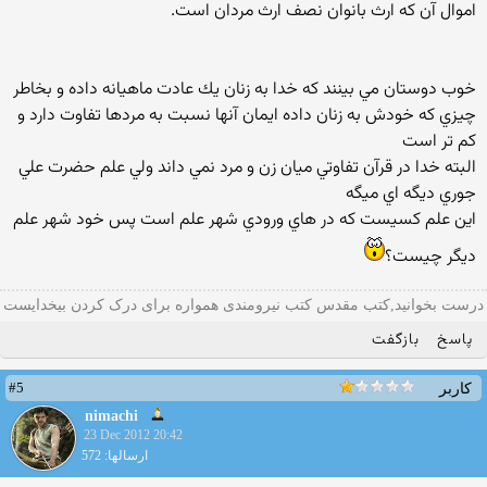
اموال آن كه ارث بانوان نصف ارث مردان است.
خوب دوستان مي بينند كه خدا به زنان يك عادت ماهيانه داده و بخاطر
چيزي كه خودش به زنان داده ايمان آنها نسبت به مردها تفاوت دارد و
كم تر است
البته خدا در قرآن تفاوتي ميان زن و مرد نمي داند ولي علم حضرت علي
جوري ديگه اي ميگه
اين علم كسيست كه در هاي ورودي شهر علم است پس خود شهر علم
ديگر چيست؟
درست بخوانید,کتب مقدس کتب نیرومندی همواره برای درک کردن بیخدایست
پاسخ
بازگفت
#5
کاربر
nimachi
23 Dec 2012 20:42
ارسالها: 572