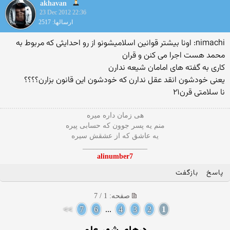
akhavan
23 Dec 2012 22:36
ارسالها: 2517
nimachi: اونا بیشتر قوانین اسلامیشونو از رو احدایثی که مربوط به
محمد هست اجرا می کنن و قران
کاری به گفته های امامان شیعه ندارن
یعنی خودشون انقد عقل ندارن که خودشون این قانون بزارن؟؟؟؟
نا سلامتی قرن۲۱
هی زمان داره میره
منم یه پسر جوون که حسابی پیره
یه عاشق که از عشقش سیره
__________________
alinumber7
پاسخ
بازگفت
صفحه: 1 / 7
>>
7
6
...
4
3
2
1