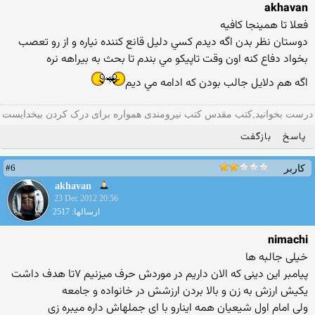
akhavan
فعلا تا همينجا كافيه
دوستان نظر بدن اگه ديدم كسي دليل قانع كننده نياره و از رو تعصب
بخواد دفاع كنه اون وقت تاپيكو مي بندم تا بحث به بيراهه نره
اگه هم دلايل جالب بودن كه ادامه مي ديم
درست بخوانید,کتب مقدس کتب نیرومندی همواره برای درک کردن بیخدایست
پاسخ
بازگفت
#6
کاربر
akhavan
23 Dec 2012 20:56
ارسالها: 2517
nimachi
خیلی جالبه ها
پیامبر این دینی که الان داریم در موردش حرف میزنیم ۷تا هدف داشت
یکیش ارزش به زن و بالا بردن ارزشش در خانواده و جامعه
ولی امام اول شیعیان همه اینارو با ای جملهاش داره میبره زی