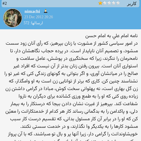
#2
کاربر
nimachi
23 Dec 2012 20:26
ارسالها: 572
نامه امام علي به امام حسن
در امور سياسى كشور از مشورت با زنان بپرهيز، كه رأى آنان زود سست
مى‏شود، و تصميم آنان ناپايدار است. در پرده حجاب نگاهشان دار، تا
نامحرمان را ننگرند، زيرا كه سخت‏گيرى در پوشش، عامل سلامت و
استوارى آنان است. بيرون رفتن زنان بدتر از آن نيست كه افراد غير
صالح را در ميانشان آورى، و اگر بتوانى به گونه‏اى زندگى كنى كه غير تو را
نشناسند چنين كن. كارى كه برتر از توانايى زن است به او وامگذار، كه
زن گل بهارى است، نه پهلوانى سخت كوش، مبادا در گرامى داشتن زن
زياده روى كنى كه او را به طمع ورزى كشانده براى ديگران به ناروا
شفاعت كند. بپرهيز از غيرت نشان دادن بيجا كه درستكار را به بيمار
دلى، و پاكدامن را به بدگمانى رساند كار هر كدام از خدمتكارانت را معيّن
كن كه او را در برابر آن كار مسئول بدانى، كه تقسيم درست كار سبب
مى‏شود كارها را به يكديگر وا نگذارند، و در خدمت سستى نكنند.
خويشاوندانت را گرامى دار، زيرا آنها پر و بال تو مى‏باشند، كه با آن پرواز