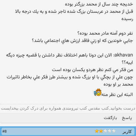
خديجه چند سال از محمد بزرگتر بوده
قبل از محمد در عربستان بزرگ شده تاجر شده و به يك درجه بالا
رسيده
نفر دوم آمنه مادر محمد بوده؟
جايي خوندين كه او زني فاقد ارزش هاي اجتماعي باشد؟
akhavan: الان این دوتا باهم اختلاف نظر داشتن یا قضیه چیزه دیگه
اییه؟؟
من فكر مي كنم نظر هردو يكسان بوده است
چون علي از بچگي با او بزرگ شده و بيشتر طرز فكر علي بخاطر تاثيرات
محمد بر او بوده
البته اين نظر منه
درست بخوانید,کتب مقدس کتب نیرومندی همواره برای درک کردن بیخدایست
پاسخ
بازگفت
#8
کاربر