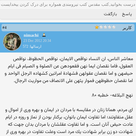
درست بخوانید,کتب مقدس کتب نیرومندی همواره برای درک کردن بیخدایست
پاسخ
بازگفت
#4
کاربر
nimachi
23 Dec 2012 20:34
ارسالها: 572
معاشر الناس، ان النساء نواقص الايمان، نواقص الحظوظ، نواقص
العقول، فاما نقصان ايما نهن فقعودهن عن الصلوة و الصيام فى ايام
حيضهن و اما نقصان عقولهن فشهادة امراتين كشهاده الرجل الواحد و
اما نقصان حظوظهن فموار يثهن على الانصاف من مواريث الرجال.
نهج البلاغه- خطبه ۸۰
اى مردم، همانا زنان در مقايسه با مردان در ايمان و بهره ورى از اموال و
عقل متفاوتند؛ اما تفاوت ايمان بانوان، بركنار بودن از نماز و روزه در ايام
عادت حيض آنان است. و اما تفاوت عقلشان با مردان بدان جهت كه
شهادت دو زن برابر شهادت يك مرد است وعلت تفاوت در بهره ورى از