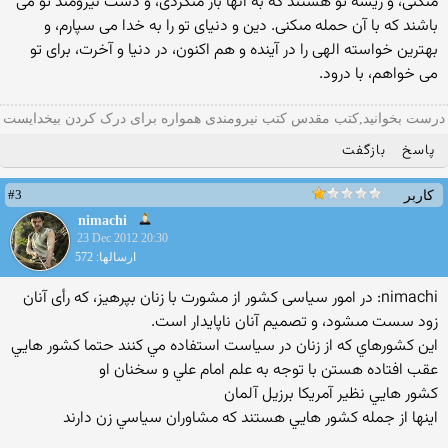
مى‏كنى، و ريشه تو هستند كه به آنها باز مى‏گردى، و دست نيرومند تو مى‏
باشند كه با آن حمله مى‏كنى. دين و دنياى تو را به خدا مى ‏سپارم، و
بهترين خواسته الهى را در آينده و هم اكنون، در دنيا و آخرت، براى تو
مى‏ خواهم، با درود.
درست بخوانید,کتب مقدس کتب نیرومندی همواره برای درک کردن بیخدایست
پاسخ
بازگفت
#3
کاربر
nimachi
23 Dec 2012 20:30
ارسالها: 572
nimachi: در امور سياسى كشور از مشورت با زنان بپرهيز، كه رأى آنان
زود سست مى‏شود، و تصميم آنان ناپايدار است.
اين كشورهاي كه از زنان در سياست استفاده مي كنند حتما كشور هايي
عقب افتاده هستن با توجه به علم امام علي و سخنان او
كشور هايي نظير آمريكا برزيل آلمان
اينها از جمله كشور هايي هستند كه مشاوران سياسي زن دارند