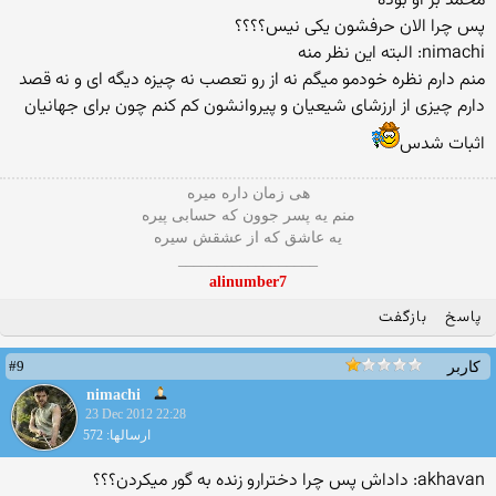
محمد بر او بوده
پس چرا الان حرفشون یکی نیس؟؟؟؟
nimachi: البته اين نظر منه
منم دارم نظره خودمو میگم نه از رو تعصب نه چیزه دیگه ای و نه قصد
دارم چیزی از ارزشای شیعیان و پیروانشون کم کنم چون برای جهانیان
اثبات شدس
هی زمان داره میره
منم یه پسر جوون که حسابی پیره
یه عاشق که از عشقش سیره
__________________
alinumber7
پاسخ
بازگفت
#9
کاربر
nimachi
23 Dec 2012 22:28
ارسالها: 572
akhavan: داداش پس چرا دخترارو زنده به گور میکردن؟؟؟