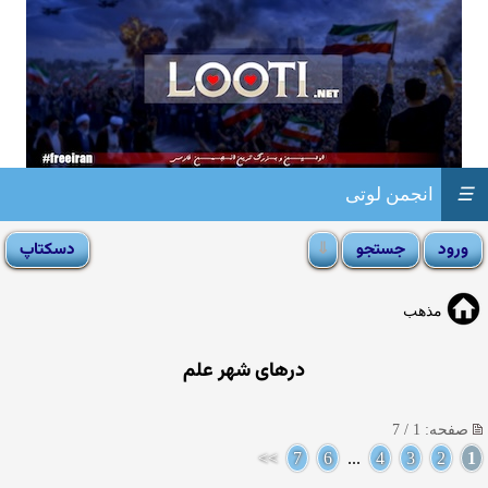
☰
انجمن لوتی
مذهب
درهای شهر علم
صفحه: 1 / 7
>>
7
6
...
4
3
2
1