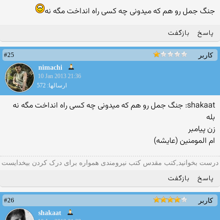
جنگ جمل رو هم که میدونی چه کسی راه انداخت مگه نه
پاسخ
بازگفت
#25
کاربر
nimachi
10 Jan 2013 21:36
ارسالها: 572
shakaat: جنگ جمل رو هم که میدونی چه کسی راه انداخت مگه نه
بله
زن پيامبر
ام المومنين (عايشه)
درست بخوانید,کتب مقدس کتب نیرومندی همواره برای درک کردن بیخدایست
پاسخ
بازگفت
#26
کاربر
shakaat