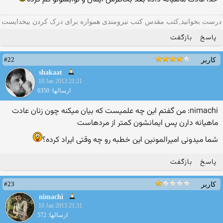
درست بخوانید,کتب مقدس کتب نیرومندی همواره برای درک کردن بیخدایست
پاسخ
بازگفت
#22
کاربر
shakaat
10 Jan 2013 21:21
ارسالها: 6350
nimachi: من گفتم اين چه علميست كه بيان ميكنه چون زنان عادت
ماهيانه دارن پس ايمانشون كمتر از مردهاست
شما میدونی امیرالمونین این خطبه رو چه وقتی ایراد کرده؟
پاسخ
بازگفت
#23
کاربر
nimachi
10 Jan 2013 21:31
ارسالها: 572