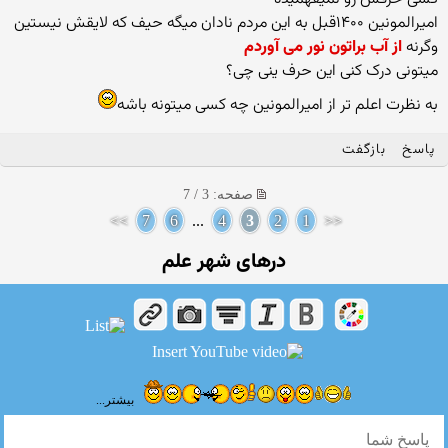
امیرالمونین ۱۴۰۰قبل به این مردم نادان میگه حیف که لایقش نیستین
وگرنه
از آب براتون نور می آوردم
میتونی درک کنی این حرف ینی چی؟
به نظرت اعلم تر از امیرالمونین چه کسی میتونه باشه
پاسخ
بازگفت
صفحه: 3 / 7
>>
7
6
...
4
3
2
1
<<
درهای شهر علم
بیشتر...