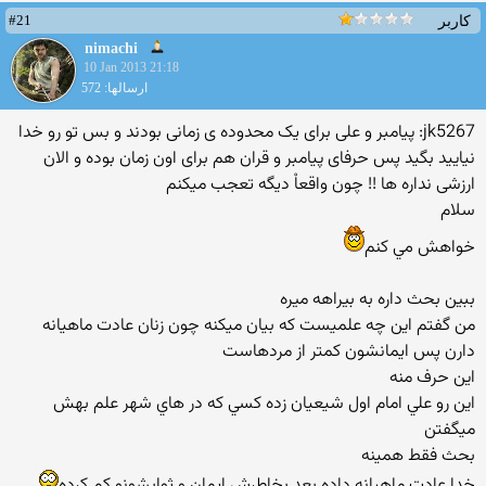
#21
کاربر
nimachi
10 Jan 2013 21:18
ارسالها: 572
jk5267: پیامبر و علی برای یک محدوده ی زمانی بودند و بس تو رو خدا
نیایید بگید پس حرفای پیامبر و قران هم برای اون زمان بوده و الان
ارزشی نداره ها !! چون واقعاْ دیگه تعجب میکنم
سلام
خواهش مي كنم
ببين بحث داره به بيراهه ميره
من گفتم اين چه علميست كه بيان ميكنه چون زنان عادت ماهيانه
دارن پس ايمانشون كمتر از مردهاست
اين حرف منه
اين رو علي امام اول شيعيان زده كسي كه در هاي شهر علم بهش
ميگفتن
بحث فقط همينه
خدا عادت ماهيانه داده بعد بخاطرش ايمان و ثوابشونو كم كرده