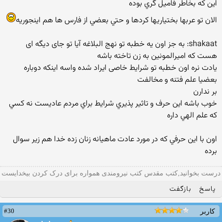
اين كه بخاطر فاميل گري بوده
الان تو عربها بختياريها كردها و حتي بعضي از فارس ها هم اينجوريه
shakaat: به جز اون یه خطبه تو نهج البلاغه آیا تو جای دیگه ای
هست که امیرالمونین به زن تاخته باشه
یادت نره اون خطبه تو شرایط خاصی ایراد شده واسه اینکه دوباره
بعضیا علم فتنه و مخالفت
بر ندارن
خوب باشه اين حرف و تاثير پذيري شرايط براي مردم عاديست نه كسي
كه علم الهي داره
اون با اين حرفي كه در مورد عادت ماهيانه زنان زده خدا هم زير سوال
برده
درست بخوانید,کتب مقدس کتب نیرومندی همواره برای درک کردن بیخدایست
پاسخ
بازگفت
#30
کاربر