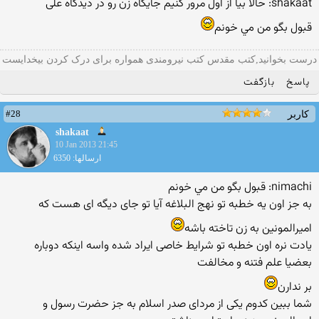
shakaat: حالا بیا از اول مرور کنیم جایگاه زن رو در دیدگاه علی
قبول بگو من مي خونم
درست بخوانید,کتب مقدس کتب نیرومندی همواره برای درک کردن بیخدایست
پاسخ
بازگفت
#28
کاربر
shakaat
10 Jan 2013 21:45
ارسالها: 6350
nimachi: قبول بگو من مي خونم
به جز اون یه خطبه تو نهج البلاغه آیا تو جای دیگه ای هست که
امیرالمونین به زن تاخته باشه
یادت نره اون خطبه تو شرایط خاصی ایراد شده واسه اینکه دوباره
بعضیا علم فتنه و مخالفت
بر ندارن
شما ببین کدوم یکی از مردای صدر اسلام به جز حضرت رسول و