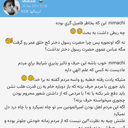
shakaat
10 Jan 2013 21:56
ارسالها: 6350
nimachi: اين كه بخاطر فاميل گري بوده
چه ربطی داشت به بحث
نه اگه اونجوره پس چرا حضرت رسول دختر کج خلق عمر رو گرفت
مگه عباس عموی حضرت رسول دختر نداشت؟
nimachi: خوب باشه اين حرف و تاثير پذيري شرايط براي مردم
عاديست نه كسي كه علم الهي داره
مثیکه یادت رفته خطبه رو واسه مردم گفته نه برا خدا
باید جوری با مردم حرف بزنه که باز دوباره خام یه زن قدرت طلب نشن
باید دفع شر بکنه یا نه؟ با مردمی که از داشتن شعور محروم بودن
چجوری میخواسته حرف بزنه؟
اگه این مردم اهل بودن امیرالمونین سر تو چاه نمیکرد و با چاه درد دل
نمیکرد
علتش چیه به نظرت؟این نیست که از مردم زمانه خودش جلوتر بوده و
کسی حرفش رو نمیفهمیده