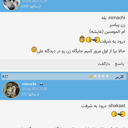
10 Jan 2013 21:39
ارسالها: 6350
nimachi: بله
زن پيامبر
ام المومنين (عايشه)
درود به شرفت
حالا بیا از اول مرور کنیم جایگاه زن رو در دیدگاه علی
پاسخ
بازگفت
#27
کاربر
nimachi
10 Jan 2013 21:40
ارسالها: 572
shakaat: درود به شرفت