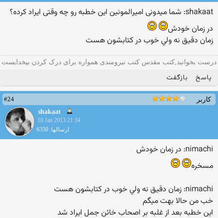
shakaat: شما میدونی امیرالمونین این خطبه رو چه وقتی ایراد کرده؟
در زمان خودش
زمان دقيق نه ولي خوب در كتابشون هست
درست بخوانید,کتب مقدس کتب نیرومندی همواره برای درک کردن بیخدایست
پاسخ
بازگفت
#24
کاربر
shakaat
10 Jan 2013 21:34
ارسالها: 6350
nimachi: در زمان خودش
مسخره
nimachi: زمان دقيق نه ولي خوب در كتابشون هست
خب من حالا بهت میگم
این خطبه بعد از غلبه بر اصحاب خائن جمل ایراد شد