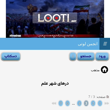
☰
انجمن لوتی
مذهب
درهای شهر علم
صفحه: 3 / 7
>>
7
6
...
4
3
2
1
<<