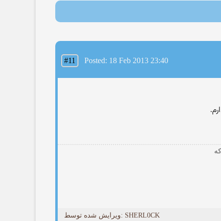
#11
Posted: 18 Feb 2013 23:40
رم.
ﮐﻪ
ویرایش شده توسط: SHERL0CK