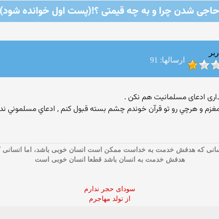
اجی شدن چرا و به چه قیمتی ؟!(پست اول خوانده شود)
ربر
ارسالها: 91
غزم و هرچي رو تو قرآن خوندم چشم بسته قبول كنم ‏, ادعاي مسلموني ندا
ﺴﺎﻧﯽ ﮐﻪ ﻫﺪﻓﺶ ﺧﺪﻣﺖ ﺑﻪ ﺧﺪﺍﺳﺖ ﻣﻤﮑﻦ ﺍﺳﺖ ﺍﻧﺴﺎﻥ ﺧﻮﺑﯽ ﺑﺎﺷﺪ، ﺍﻣﺎ ﺍﻧﺴﺎﻧﯽ 
ﻫﺪﻓﺶ ﺧﺪﻣﺖ ﺑﻪ ﺍﻧﺴﺎﻥ ﺑﺎﺷﺪ ﻗﻄﻌﺎ ﺍﻧﺴﺎﻥ ﺧﻮﺑﯽ ﺍﺳﺖ
سودای حجر ندارم
از تولد مهاجرم