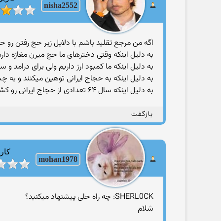
nisha2552
اگه من مرجع تقلید باشم با دلایل زیر حج رفتن رو ح
به دلیل اینکه وقتی دخترهای ما حج میرن مغازه دا
به دلیل اینکه ما کمبود ارز داریم ولی برای درامد
به دلیل اینکه به حجاج ایرانی توهین میکنند و به 
به دلیل اینکه سال ۶۴ تعدادی از حجاج ایرانی رو کشتند و از پل پایین انداختند اونم در ماه حرام ذی الحجه
بازگفت
کارب
mohan1978
SHERL0CK: چه راه حلی پيشنهاد ميكنيد؟
شلام