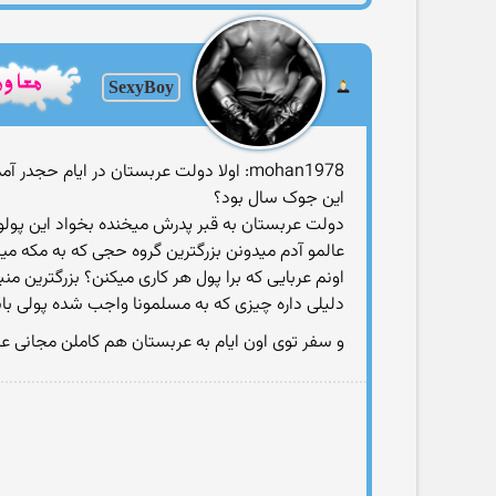
SexyBoy
mohan1978: اولا دولت عربستان در ایام حجدر آمد خاصی برای خودش در نظر نمیگیره و این پول بیشتر تو جیب سازمان حج خودمونه
این جوک سال بود؟
دولت عربستان به قبر پدرش میخنده بخواد این پولو ت
عالمو آدم میدونن بزرگترین گروه حجی که به مکه میره
اونم عربایی که برا پول هر کاری میکنن؟ بزرگترین
دلیلی داره چیزی که به مسلمونا واجب شده پولی با
و سفر توی اون ایام به عربستان هم کاملن مجانی 