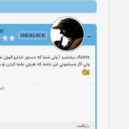
ح
کا
SHERL0CK
Azara: ببخشید آ ولی شما که دستور خدارو قبول نداری ادعای مسلمانیت هم نکن .
ولي اگر مسلموني اين باشه كه هرچي بقيه كردن تو م
ﺍﻧ
بازگفت