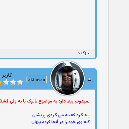
بازگفت
کاربر
akhavan
نمیدونم ربط داره به موضوع تایپک یا نه ولی قشن
بـه گـرد کعبـه می گـردی پریشان
کـه وی خود را در آنجا کرده پنهان