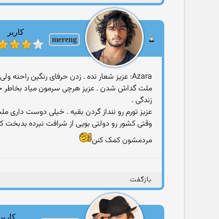
کاربر
mereng
Azara: عزیز شعار نده . زدن حرفای رنگین راحت
زندگی .
عزیز تورم رو ننداز گردن بقیه . خیلی دوست داری ملت از این گدایی
وقتی کشور رو دولتی بویی از شرافت نبرده بدبخت کر
مردمشون کمک کنن‎
بازگفت
کاربر