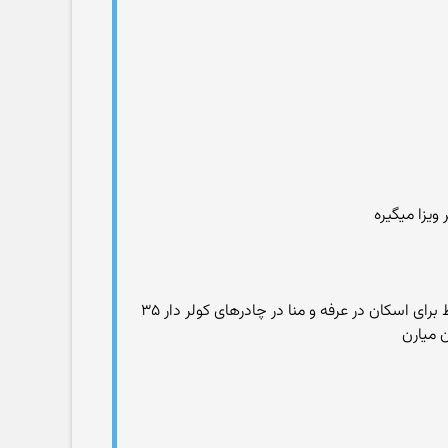
دولت عربستان هیچ ایرانی ای رو بدون مدرک رزرو جا در مکه و مدینه راه نمیده که البته همه محلها شخصی هستن و البته فقط برای اسکان در عرفه و منا در چادرهای کولر دار ۳۵
ن میارن