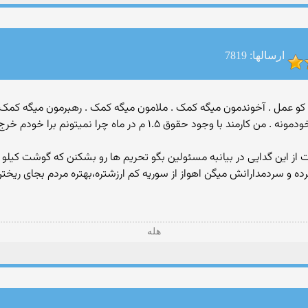
ارسالها: 7819
ه ولی کو عمل . آخوندمون میگه کمک . ملامون میگه کمک . رهبرمون میگه کمک 
ملت گداش شدن . عزیز هرچی سرمون میاد بخاطر خودمونه . من کارمند با 
 در بیانبه مسئولین بگو تحریم ها رو بشکنن که گوشت کیلو ۳ هزار تومن رو نخریم۳۵ هزار تومن .
ده و سردمدارانش میگن اهواز از سوریه کم ارزشتره،بهتره مردم بجای ریخت
هله