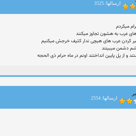
ارسالها: 3525
رام میکردم
رهای عرب به هشون تجاوز میکنند
 و سیر کردن عرب های هیچی ندار کثیف خرجش میکنیم
چشم دشمن میبینند
ر
ارسالها: 2554