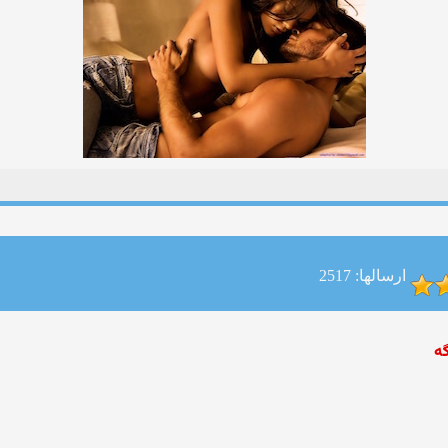
ارسالها: 2517
گه