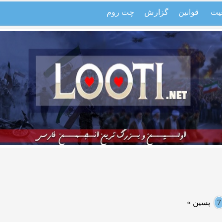
یت
قوانین
گزارش
چت روم
7
پسین »