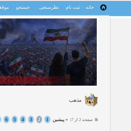
خانه
ثبت نام
نظرسنجی
جستجو
موقع
مذهب
:
« پیشین
1
2
3
4
5
6
صفحه 2 از 7