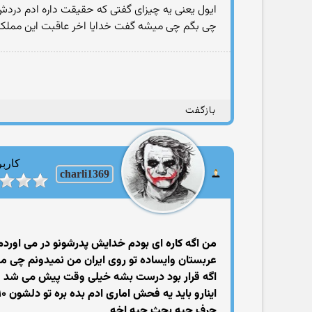
ایول یعنی یه چیزای گفتی که حقیقت داره ادم دردش
چی بگم چی میشه گفت خدایا اخر عاقبت این مملک
بازگفت
کاربر
charli1369
من اگه کاره ای بودم خدایش پدرشونو در می اوردم
عربستان وایساده تو روی ایران من نمیدونم چی
اگه قرار بود درست بشه خیلی وقت پیش می شد
اینارو باید یه فحش اماری ادم بده بره تو دلشون ۱۰ تا بخوره که ۱دونه میتونه بزنه
حرف چیه بحث چیه اخه