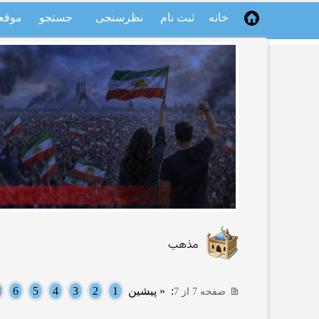
خانه
ثبت نام
نظرسنجی
جستجو
موقع
مذهب
:
« پیشین
1
2
3
4
5
6
صفحه 7 از 7