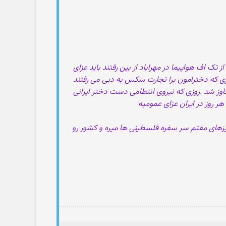
نه ایرانی به مشهد اومدند باید عزای عمومی اعلام می شد . روزی که 300 ایرانی 3 دقیقه بعد از تک اف هواپیما در مهراباد از بین رفتند باید عزای
وزی که دخترامون برا تجارت سکس به دبی می رفتند
جاوز شد .روزی که نیروی انتطامی دست دختر ایرانی
ر روز در ایران عزای عمومیه
های مفتم سر سفره فلسطینی ها ميره و كشور رو