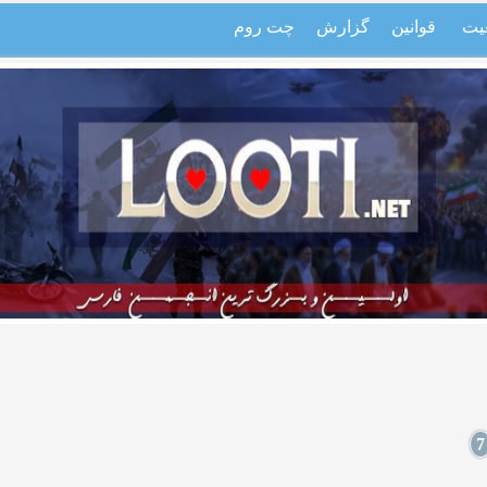
یت
قوانین
گزارش
چت روم
7