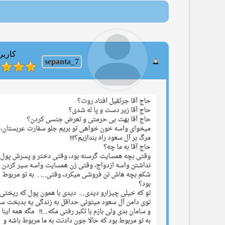
ح
کاربر
sepanta_7