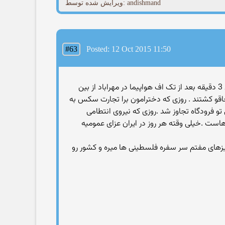
ویرایش شده توسط: andishmand
#63
Posted: 12 Oct 2015 11:50
sepanta_7: روزی که اعراب برای سکس با دخترانه ایرانی به مشهد اومدند باید عزای عمومی اعلام می شد . روزی که 300 ایرانی 3 دقیقه بعد از تک اف هواپیما در مهراباد از بین
چاقو کشتند . روزی که دخترامون برا تجارت سکس به
تو فرودگاه تجاوز شد .روزی که نیروی انتطامی
هاست .خیلی وقته هر روز در ایران عزای عمومیه
های مفتم سر سفره فلسطینی ها ميره و كشور رو