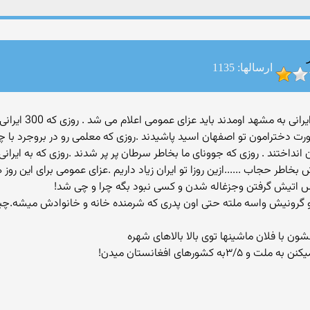
ارسالها: 1135
صورت دخترامون تو اصفهان اسید پاشیدند .روزی که معلمی رو در بروجرد با 
نداختند . روزی که جوونای ما بخاطر سرطان پر پر شدند .روزی که به ایرانی 
طر حجاب ......ازین روزا تو ایران زیاد داریم .عزای عمومی برای این روز 
س اتیش گرفتن وجزغاله شدن و كسى نبود بگه چرا و چى شد!
گرونیش واسه ملته حتى اون پدرى كه شرمنده خانه و خانوادش ميشه.چیز
ن با فلان ماشينها توى بالا بالاهاى شهره