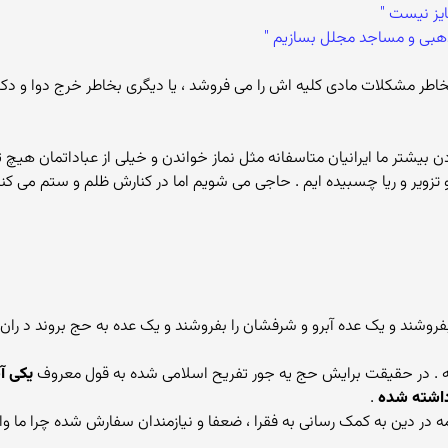
یز نیست "
ذهبی و مساجد مجلل بسازیم "
خاطر مشکلات مادی کلیه اش را می فروشد ، یا دیگری بخاطر خرج دوا و د
یشتر ما ایرانیان متاسفانه مثل نماز خواندن و خیلی از عباداتمان هیچ تغی
و تزویر و ریا چسبیده ایم . حاجی می شویم اما در کنارش ظلم و ستم می ک
بفروشند و یک عده آبرو و شرفشان را بفروشند و یک عده به حج بروند د ران
ه . در حقیقت برایش حج یه جور تفریح اسلامی شده به قول معروف
یکی آن
رداشته شده
.
مه در دین به کمک رسانی به فقرا ، ضعفا و نیازمندان سفارش شده چرا ما وا