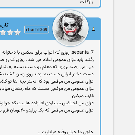
بازگفت
کاربر
charli1369
رفتند باید عزای عمومی اعلام می شد . روزی که رو 
دبی می رفتند .روزی که معلم رو دست بسته به زندان ا
دست دختر ایرانی دست بند زدند روی زمین کشیدنش بخا
عزای عمومی من موقعی بود که دختر بچه ها تو کلا
عزای عمومی من موقعی هست که ماه رمضان میاد و 
غارت ميكنن
عزای من اختلاس میلیاردی اقا زاده هاست كه جولونشو
عزای عمومی من موقعی که یک پرایدو ۲۰تومان فرو میکنن به ملت و ۳/۵به کشورهای افغانستان ميدن!
حاجی ما خیلی وقته عزاداریم...