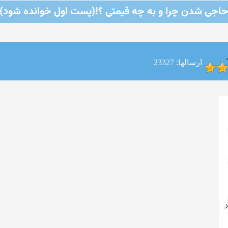
اجی شدن چرا و به چه قیمتی ؟!(پست اول خوانده شود)
ارسالها: 23327