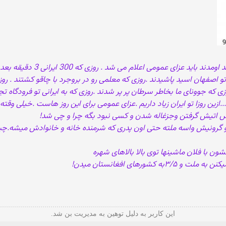
روزی که اعراب برای سکس با دخترا
 اصفهان اسید پاشیدند .روزی که معلمی رو در بروجرد با چاقو کشتند . ر
ی که جوونای ما بخاطر سرطان پر پر شدند .روزی که به ایرانی تو فرودگاه ت
ین روزا تو ایران زیاد داریم .عزای عمومی برای این روز هاست .خیلی وقته ه
س اتیش گرفتن وجزغاله شدن و كسى نبود بگه چرا و چى شد!
گرونیش واسه ملته حتى اون پدرى كه شرمنده خانه و خانوادش ميشه.چیز
ن با فلان ماشينها توى بالا بالاهاى شهره
این کاربر به دلیل توهین به مدیریت بن شد.