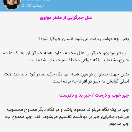
29 Nov 2017 20:18
ارسالها: 24522
علل جبرگرایی از منظر مولوی
یعنی چه عواملی باعث می‌‌شود انسان جبرگرا شود؟
ـ از نظر مولوى، جبرگرایى علل مختلف دارد. همه جبرگرایان به یک علت،
جبرى نشده‏‌اند. بلکه دواعى مختلف موجب آن شده است.
بدین جهت نمى‏توان در مورد همه آنها یک حکم صادر کرد. باید دید علت
اصلى گرایش به جبر در افراد چه بوده است.
جبر خوب و درست / جبر بد و نادرست
جبر در یک نگاه مى‌‏تواند مذموم باشد و در نگاه دیگر ممدوح محسوب
مى‏‌شود بنابراین جبر بر دو قسم تقسیم مى‌‏شود. الف: جبر ممدوح‏ ب:
جبر مذموم‏