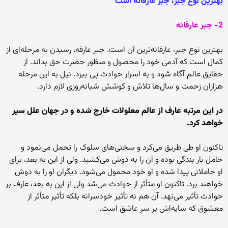
بهترین نوع جبر، جبر عارفانه است
2- جبر عارفانه‏
بهترین نوع جبر، عارفانه‌‏ترین آن است. جبر عارفه، رسیدن به مرحله‌‏اى از
کمال است که آدمى خود را محصول و منظور حضرت حق بداند. از
حقایق عالم آگاه شود و به اسرار حوادث پى ببرد. نیل به این مرحله
هزاران زحمت و سال‏‌ها تلاش و کوشش شبانه‌‏روزى لازم دارد.
در این مرتبه عارف از عالم معلولات خارج شده و در جهان علل سیر
خواهد کرد.
تاکنون او طى طریق مى‏‌کرد و سختى‏‌هاى سلوک را تحمل مى‌‏نمود و
حامل بار بندگى بوده و آن را به دوش مى‏‌کشید. ولى از این به بعد، براى
او حاملانى پیدا شده و او خود محمول مى‏‌شود. دیگران او را به دوش
خواهند برد. تاکنون او متأثر از حوادث مى‌‏شد ولى از این به بعد، عارف بر
حوادث تأثیر مى‏‌نهد. آن هم نه تأثیر خودسرانه بلکه تأثیر متأثر از
معشوق که سایه‌‏اش بر سر عاشق است.