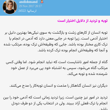
andishmand
29 Nov 2017 20:17
ارسالها: 24522
توبه و تردید از دلایل اختیار است
توبه انسان از کارهاى زشت و بازگشت به سوى نیکى‌‏ها بهترین دلیل بر
اختیار آدمى است. زیرا توبه در جایى معنى دارد که آدمى در انجام یا
ترک کارى مختار بوده‏ باشد. جایى که وظیفه‌‏اش ترک بوده، مرتکب شده
و آنجا که وظیفه‌‏اش انجام بوده ترک کرده باشد.
گناه از جمله امور ناشایست است که نباید انجام شود. اما وقتى کسى
مرتکب گناه مى‌‏شود، سپس به اشتباه خود پى مى‏‌برد از عمل خود
شرمنده شده و توبه مى‌‏کند.
دیگران نیز انسان گناهکار را مذمت و انسان توبه‌‏کار را مدح مى‌‏کنند.
تردید در امور نیز چنین است. زیرا تردید زمانى است که آدمى خود را بین
انجام یا ترک فعلى آزاد ببیند. ولى در انتخاب یکى از دو طرف دودل
باشد.