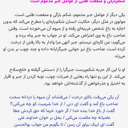
شکم‌بارگی و منفعت‌ طلبی از عوامل جبر مذموم است
یکی دیگر از عوامل جبر مذموم، شکم‏ بارگى و منفعت ‏طلبى است.
‏مولوی در مَثَل دیگر، حکایت انسان شکم‌‏باره‌‏اى را مطرح مى‏‌کند که بدون
اجازه به باغ شخص غریبه‏‌اى رفته و از میوه آن مى‌‏خورده است. وقتى
صاحب باغ به وى اعتراض مى‏‌کند، او در جواب به جبر پناه برده و
مى‌‏گوید: من کاره‏‌اى نیستم، جبر الهى مرا وادار به بالا رفتن از درخت
کرده است. صاحب باغ نیز جوابى جبرگرایانه داده و چند چوب بر بدن او
مى‌‏زند.
او با این کار حربه شکم‌‏پرست جبرگرا را از دستش گرفته و خلع‌‏سلاح
مى‏‌کند. از این رو تنها راه رهایى از ضربات چوب، توبه کردن از جبر و اقرار
به اختیار و عذرخواهى از گذشته‌‏اش خواهد بود.
آن یکى مى‌‏رفت بالاى درخت / مى‌‏فشاند آن میوه را دزدانه سخت‏
صاحب باغ آمد و گفت اى دنى / از خدا شرمیت کو چه مى‌‏کنى؟!
گفت از باغ خدا بنده خدا / گر خورد خرما که حق کردش عطا
عامیانه چه ملامت مى‌‏کنى / بخل بر خوان خداوند غنى‏
گفت اى ایبک بیاور آن رسن / تا بگویم من جواب بوالحسن‏