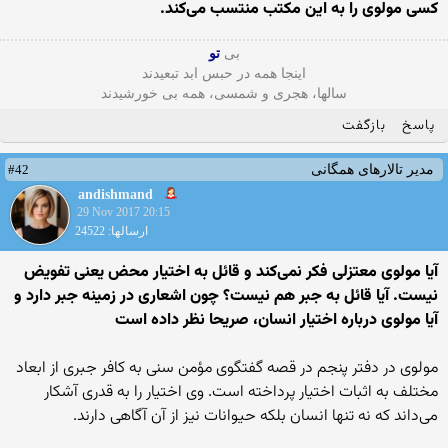
کسى مولوى را به این مکتب منتسب می‌کند.
بی
تو
اینجا همه در حبس ابد تبعیدند
سالها، هجری و شمسی، همه بی خورشیدند
پاسخ
بازگفت
#42
مدیر تالارهای همگانی
andishmand
29 Nov 2017 20:15
ارسالها: 24522
آیا مولوی معتزلی فکر نمی‌کند و قائل به اختیار محض یعنی تفویض
نیست. آیا قائل به جبر هم نیست؟ چون اشعاری در زمینه جبر دارد و
آیا مولوی درباره اختیار انسان، صریحا نظر داده است
مولوى در دفتر پنجم در قصه گفتگوى مؤمن سنى به کافر جبرى از ابعاد
مختلف به اثبات اختیار پرداخته است. وى اختیار را به قدرى آشکار
مى‌‏داند که نه تنها انسان بلکه حیوانات نیز از آن آگاهى دارند.