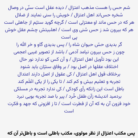
شم حس را هست مذهب اعتزال / دیده عقل است سنّى در وصال‏
سُخره حس‌‌‏اند اهل اعتزال / خویش را سنى نمایند از ضلال‏
هر که در حس ماند او معتزلى است / گرچه گوید سنیّم از جاهلى است‏
هر که بیرون شد ز حس سُنى وى است / اهل‏بیتش چشم عقل خوش
پى است‏
گر بدیدى حسّ حیوان شاه را / پس بدیدى گاو و خر الله را
چون ز حس بیرون نیامد آدمى / باشد از تصویر غیبى اعجمى‏
این بود تأویل اهل اعتزال / و آن کس کو ندارد نور حال
اختلاف عقل‏ها در اصل بود / بر وفاق سنیّان باید شنود
برخلاف قول اهل اعتزال / کى عقول از اصل دارند اعتدال‏
تجربه و تعلیم بیش و کم کند / تا یکى را از یکى اعْلَم کند
باطل است این زانکه رأى کودکى / کى ندارد تجربه در مسلکى‏
بردمید اندیشه زآن طفل خُرد / پیر با صد تجربه بویى نبرد
خود فزون آن به که آن از فطرت است / تا ز افزونى که جهد و فکرت
است
پس مکتب اعتزال از نظر مولوى، مکتب باطلى است و باطل‌‏تر آن که