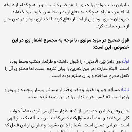
بنابراین نباید مولوى را جبرى یا تفویضی دانست. زیرا هیچکدام از طایفه
اشاعره و معتزله هیچگاه به دفاع از نظر مخالفین خود نپرداخته‌‌‏اند.
نمى‌‌‏توان جبرى بود ولى از اختیار دفاع کرد؛ یا اختیارى بود و در عین حال
از جبر حمایت کرد.
قول صحیح در مورد مولوى، با توجه به مجموع اشعار وى در این
خصوص، این است:
اولًا؛
وى «امرٌ بَیْنَ الْامرَین» را قبول داشته و طرفدار مکتب وسط بوده
است. البته عبارت امر بین‌‏الامرین را بیان نکرده است، اما محتواى آن را
کامل مطرح ساخته و بدان ملتزم بوده است.
ثانیاً؛
مسأله جبر و اختیار و قضا و قدر از مسائل بسیار پیچیده و پررمز و
رازى است که کسى حرف نهایى را در این زمینه نزده است.
حتى وقتى در این خصوص از ائمه اطهار سؤال مى‌‏شود، بعضاً جواب
کلى مى‏‌دادند و بعضاً به سؤال‏‌کننده مى‌‏گفتند این مسأله یک سرّ الهى
است؛ دریایى عمیق است. شما وارد آن نشوید و عباراتى از این قبیل که