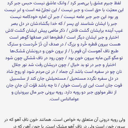
لفظ جبرم عشق را بى‌‏صبر کرد / وانک عاشق نیست حبس جبر کرد
این معیّت با حق است و جبر نیست / این تجلىِّ مَه است و ابر نیست‏
ور بود این جبر جبر عامه نیست / جبر آن اماره خودکامه نیست‏
جبر را ایشان شناسند اى پسر / که خدا بگشادشان در دل بصر
غیبِ آینده برایشان گشت فاش / ذکر ماضى پیش ایشان گشت لاش‏
اختیار و جبر ایشان دیگر است / قطره‏‌ها اندر صدف‏ها گوهر است‏
هست بیرون قطره خُرد و بزرگ / در صدف آن دُرّ خُردست و سترگ‏
طبع ناف آهوست آن قوم را / از برون خون و درونشان مُشک‌‏ها
تو مگو کین مایه بیرون خون بود / چون رود در ناف مُشکى چون شود
اختیار و جبر در تو بد خیال / چون دریشان رفت شد نور جلال‏
نان چو در سفره است باشد آن جماد / در تن مردم شود او روح شاد
در دل سفره نگردد مستحیل / مستحیلش جان کند از سلسبیل‏
قوت جان است این اى راست خوان / تا چه باشد قوّت آن جانِ جان
از نظر مولوى جبر دو رویه دارد. رویه برونى جبر مال بیرونیان و
عوام‏الناس است.
ولى رویه درونى آن متعلق به خواص است. همانند خون نافِ آهو که در
بیرون خون است ولى در ناف آهو مشک است. یا چون آهن که در