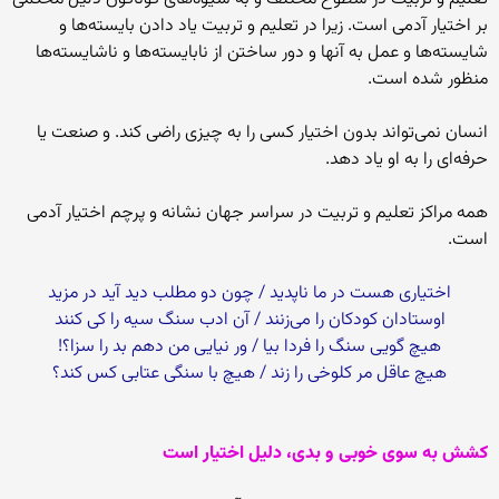
بر اختیار آدمى است. زیرا در تعلیم و تربیت یاد دادن بایسته‏‌ها و
شایسته‏‌ها و عمل به آنها و دور ساختن از نابایسته‌‏ها و ناشایسته‌‏ها
منظور شده است.
انسان نمى‏‌تواند بدون اختیار کسى را به چیزى راضى کند. و صنعت یا
حرفه‌‏اى را به او یاد دهد.
همه مراکز تعلیم و تربیت در سراسر جهان نشانه و پرچم اختیار آدمى
است.
اختیارى هست در ما ناپدید / چون دو مطلب دید آید در مزید
اوستادان کودکان را مى‌‏زنند / آن ادب سنگ سیه را کى کنند
هیچ گویى سنگ را فردا بیا / ور نیایى من دهم بد را سزا؟!
هیچ عاقل مر کلوخى را زند / هیچ با سنگى عتابى کس کند؟
کشش به سوى خوبى و بدى، دلیل اختیار است‏