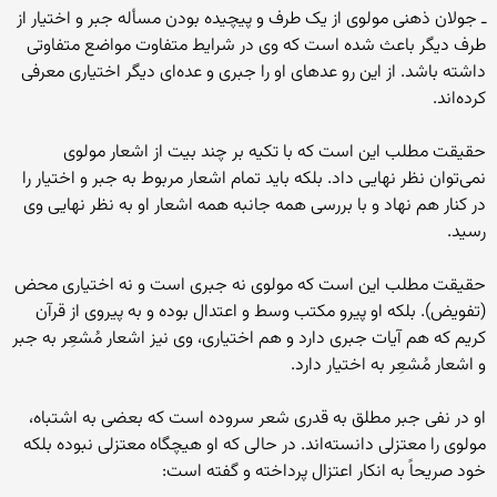
ـ جولان ذهنى مولوى از یک طرف و پیچیده بودن مسأله جبر و اختیار از
طرف دیگر باعث شده است که وى در شرایط متفاوت مواضع متفاوتى
داشته باشد. از این رو عده‏اى او را جبرى و عده‏‌اى دیگر اختیارى معرفى
کرده‏‌اند.
حقیقت مطلب این است که با تکیه بر چند بیت از اشعار مولوى
نمى‌‏توان نظر نهایى داد. بلکه باید تمام اشعار مربوط به جبر و اختیار را
در کنار هم نهاد و با بررسى همه جانبه همه اشعار او به نظر نهایى وى
رسید.
حقیقت مطلب این است که مولوى نه جبرى است و نه اختیارى محض
(تفویض). بلکه او پیرو مکتب وسط و اعتدال بوده و به پیروى از قرآن
کریم که هم آیات جبرى دارد و هم اختیارى، وى نیز اشعار مُشعِر به جبر
و اشعار مُشعِر به اختیار دارد.
او در نفى جبر مطلق به قدرى شعر سروده است که بعضى به اشتباه،
مولوی را معتزلى دانسته‌‏اند. در حالى که او هیچگاه معتزلى نبوده بلکه
خود صریحاً به انکار اعتزال پرداخته و گفته است: