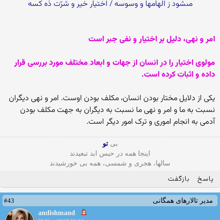
مى‏شود ز الهام‏ها و وسوسه / اختیار خیر و شرّت دَه کسه
امر و نهى، دلیل بر اختیار و نفی جبر است‏
مولوى اختیار را در انسان از جهات و ابعاد مختلف مورد بررسى قرار
داده و اثبات کرده است.
یکى از دلایل مختار بودن انسان، مکلف بودن اوست. امر و نهى دیگران
نسبت به ما و امر و نهى ما نسبت به دیگران به جهت مکلف بودن
آدمى به انجام امورى و ترک امور دیگر است.
بی
تو
اینجا همه در حبس ابد تبعیدند
سالها، هجری و شمسی، همه بی خورشیدند
پاسخ
بازگفت
#43
مدیر تالارهای همگانی
andishmand