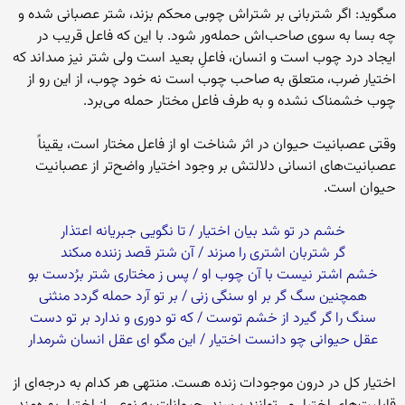
مى‏گوید: اگر شتربانى بر شتراش چوبى محکم بزند، شتر عصبانى شده و
چه بسا به سوى صاحب‏‌اش حمله‏‌ور شود. با این که فاعل قریب در
ایجاد درد چوب است و انسان، فاعلِ بعید است ولى شتر نیز مى‏داند که
اختیار ضرب، متعلق به صاحب چوب است نه خود چوب، از این رو از
چوب خشمناک نشده و به طرف فاعل مختار حمله مى‏‌برد.
وقتى عصبانیت حیوان در اثر شناخت او از فاعل مختار است، یقیناً
عصبانیت‌‏هاى‏ انسانى دلالتش بر وجود اختیار واضح‌‏تر از عصبانیت
حیوان است.
خشم در تو شد بیان اختیار / تا نگویى جبریانه اعتذار
گر شتربان اشترى را مى‏زند / آن شتر قصد زننده مى‏کند
خشم اشتر نیست با آن چوب او / پس ز مختارى شتر برُدست بو
همچنین سگ گر بر او سنگى زنى / بر تو آرد حمله گردد منثنى‏
سنگ را گر گیرد از خشم توست / که تو دورى و ندارد بر تو دست‏
عقل حیوانى چو دانست اختیار / این مگو اى عقل انسان شرم‏دار
اختیار کل در درون موجودات زنده هست. منتهى هر کدام به درجه‌‏اى از