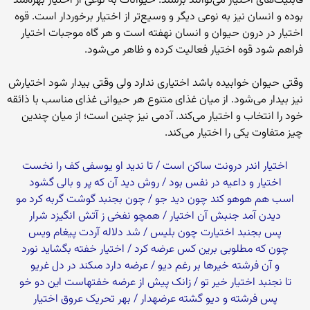
قابلیت‌‏هاى اختیار مى‌‏توانند برسند. حیوانات به نوعى از اختیار بهره‌‏مند
بوده و انسان نیز به نوعى دیگر و وسیع‌‏تر از اختیار برخوردار است. قوه
اختیار در درون حیوان و انسان‏ نهفته است و هر گاه موجبات اختیار
فراهم شود قوه اختیار فعالیت کرده و ظاهر مى‏‌شود.
وقتى حیوان خوابیده باشد اختیارى ندارد ولى وقتى بیدار شود اختیارش
نیز بیدار مى‌‏شود. از میان غذاى متنوع هر حیوانى غذاى مناسب با ذائقه
خود را انتخاب و اختیار مى‏‌کند. آدمى نیز چنین است؛ از میان چندین
چیز متفاوت یکى را اختیار مى‏‌کند.
اختیار اندر درونت ساکن است / تا ندید او یوسفى کف را نخست‏
اختیار و داعیه در نفس بود / روش دید آن که پر و بالى گشود
اسب هم هوهو کند چون دید جو / چون بجنبد گوشت گربه کرد مو
دیدن آمد جنبش آن اختیار / همچو نفخى ز آتش انگیزد شرار
پس بجنبد اختیارت چون بلیس / شد دلاله آردت پیغام ویس‏
چون که مطلوبى برین کس عرضه کرد / اختیار خفته بگشاید نورد
و آن فرشته خیرها بر رغم دیو / عرضه دارد مى‏کند در دل غریو
تا نجنبد اختیار خیر تو / زانک‏ پیش ‏از عرضه خفته‏است این ‏دو خو
پس فرشته و دیو گشته عرضه‏دار / بهر تحریک عروق اختیار