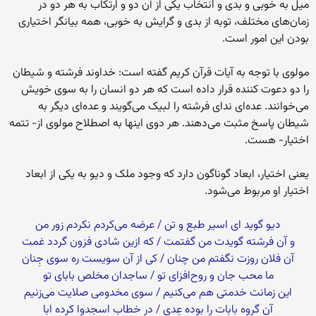
میل به خوبى و بدى و انتخاب یکى از آن دو و ارتکاب به هر دو در
زمان‌‏هاى مختلف، توبه از بدى و گرایش به خوبى، همه بیانگر اختیارى
بودن این امور است.
مولوى با توجه به آیات قرآن کریم گفته است: خداوند فرشته و شیطان
را دو دعوت کننده قرار داده است که هر دو انسان را به سوى خویش
مى‏‌خوانند. عده‏‌اى نداى فرشته را لبیک مى‌‏گویند و عده‌‏اى دیگر به
شیطان پاسخ مثبت مى‌‏دهند. هر دوى اینها به اصطلاح مولوى از- تتمه
اختیار- هست.
یعنى اختیار، ابعاد گوناگون دارد که وجود ملک و دیو به یکى از ابعاد
اختیار او مربوط مى‌‏شود.
دیو گوید اى اسیر طبع و تن / عرضه مى‏‌کردم نکردم زور من‏
و آن فرشته گویدت من گفتمت / که ازین شادى فزون گردد غمت‏
آن فلان روزت نگفتم من چنان / کى از آن سویست ره سوى جِنان‏
ما محب جان و روح‌‏افزاى تو / ساجدان مخلص باباى تو
این زمانت خدمتى هم مى‏‌کنیم / سوى مخدومى صلایت مى‏‌زنیم‏
آن گروه بابات را بوده عِدى‏ / در خطاب اسجدوا کرده ابا