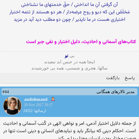
آن گرفتى آنِ ما انداختى / حقّ خدمتهاى ما نشناختى‏
مَخلَصْ این که دیو و روح عرضه‌‏دار / هر دو هستند از تتمه اختیار
اختیارى هست در ما ناپذیر / چون دو مطلب دید آید در مزید
کتاب‌های آسمانی و احادیث، دلیل اختیار و نفی جبر است‏
بی
تو
اینجا همه در حبس ابد تبعیدند
سالها، هجری و شمسی، همه بی خورشیدند
پاسخ
بازگفت
#44
مدیر تالارهای همگانی
andishmand
29 Nov 2017 20:17
ارسالها: 24522
از جمله دلایل اختیار آدمى، امر و نواهى الهى در کُتب آسمانى و احادیث
است. احکام دینى که بیانگر باید و نباید‌هاى انسانى و دینى است تنها در
صورت مختار بودن انسان معنا پیدا مى‌‏کند.