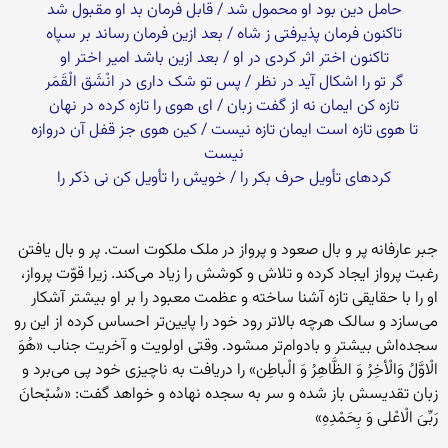
حامل دین بود او محمول شد / قابل فرمان بد او مقبول شد
تاکنون فرمان پذیرفتى ز شاه / بعد ازین فرمان رساند بر سپاه‏
تاکنون اختر اثر کردى در او / بعد ازین باشد امیر اختر او
گر تو را اشکال آید در نظر / پس تو شک دارى در انْشَق الْقَمَر
تازه کن ایمان نه از گفت زبان / اى هوى‏ را تازه کرده در نهان‏
تا هوى‏ تازه است ایمان تازه نیست / کین هوى‏ جز قفل آن دروازه
نیست‏
کرده‏اى تأویل حرف بکر را / خویش را تأویل کن نى ذکر را
جبر عارفانه پر و بال صعود و پرواز در ملک ملکوت است. پر و بال یافتن
رغبت پرواز ایجاد کرده و تلاش و کوشش را زیاد مى‏‌کند. زیرا قوّت پرواز،
او را با حقایقى تازه آشنا ساخته و عظمت معبود را بر او بیشتر آشکار
مى‌‏سازد و سالک هرچه بالاتر رود خود را پایین‌‏تر احساس کرده از این رو
سجده‌‏اش بیشتر و بادوام‌‏تر مى‏شود. وقتى اولویت و آخریت جناب «هُوَ
الْاوَّلُ وَالْأخِرُ وَ الظَّاهِرُ وَ الْباطِن» را دریافت به ناچیزى خود پى مى‏‌برد و
زبان تقدیسش باز شده و سر به سجده نهاده و خواهد گفت: «سُبْحانَ
رَبِّىَ الْاعْلى وَ بِحَمْدِهِ»