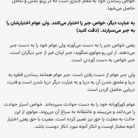
خواص رساندن خود به مقام جبارى است که در پرتو تلاش و تکامل
حاصل مى‌‏شود.
به عبارت دیگر، خواص جبر را اختیار مى‌‏کنند. ولى عوام اختیارشان را
به جبر مى‌‏سپارند. (دقت کنید)
یعنى خواص جبر را به دست مى‌‏آورند ولى عوام خود را به دست جبر
مى‌‏دهند. از این رو مولوى مى‏گوید: جبر اینان غیر از جبر دیگران است.
جبر خواص به دست آوردنى است.
ولى جبر عوام از دست رفتن است. جبر عوام همانند رساندن قطره به
دریا و ملحق شدن آن به دریا و به عبارت دیگر دریا شدن است و قدرت
دریایى حاصل کردن است.
عوام کورکورانه خود را به دست حوادث سپرده‌‏اند. خواص اسرار حوادث
را مى‏‌دانند و مى‌‏بینند و عاشقانه به سراغ آن مى‌‏روند. مولوى از این
حالت به معیّت با حق نیز تعبیر کرده است. معیت با حق یعنى اختیار
آنچه مختار اوست و انکار آنچه مورد انکار دوست باشد.