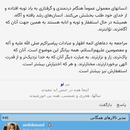
انسان‏هاى معمولى عموماً هنگام دردمندى و گرفتارى به یاد توبه افتاده و
از خداى خود طلب بخشش مى‌‏کنند. انسان‌‏هاى رشد یافته و آگاه،
همیشه در حال استغفار و توبه و انابه هستند به همین جهت آنان که
آگاه‌ترند، توّابترند.
مراجعه به دعاهاى ائمه ‏اطهار و عبادات پیامبراکرم صلى الله علیه و آله
و معصومین علیهم‌السلام، همه بیانگر این موضوع است. آنان که
پاک‏‌ترند، زار و نزارترند. به عبارت دیگر آنان که به خدا نزدیک‌‏تر و از قدرت
الهى برخوردارترند، مختارترند. و هر که اختیارش بیشتر است،
استغفارش نیز بیشتر است.
بی
تو
اینجا همه در حبس ابد تبعیدند
سالها، هجری و شمسی، همه بی خورشیدند
پاسخ
بازگفت
#46
مدیر تالارهای همگانی
andishmand