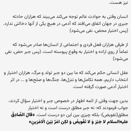
نیز هست.
انسان وقتى به حوادث عالم توجه مى‏‌کند مى‌‏بیند که هزاران حادثه
جبرى در جهان اتفاق مى‌‏افتد که آدمى در هیچ یکى از آنها دخالتى ندارد.
(پس اختیار محض، نفی می‌شود)
از طرفى هزاران فعل فردى و اجتماعى از انسان‏‌ها صادر مى‌‏شود که
تماماً از روى اراده و اختیار به وقوع پیوسته است. (پس جبر حض، نفی
می‌شود)
عقل انسانى حکم مى‌‏کند که ما بین دو جبر تولد و مرگ، هزاران اختیار و
انتخاب داریم، همه تکامل‌‏ها و تنزل‌‏ها، جنگ‌‏ها و صلح‌‏ها و ... در اثر
اختیار آدمى صورت گرفته‏ است.
بدین جهت وقتى از ائمه اطهار در خصوص جبر و اختیار سؤال کردند،
جواب فرمودند که: نه جبر مطلق درست است و نه اختیار
مطلق(تفویض)؛ بلکه چیزى بین این دو درست است.
«قالَ الصَّادِقُ
علیه‌السلام لا جَبْرَ وَ لا تَفْویضَ وَ لکِن امْرٌ بَیْنَ الْامْرَینِ»