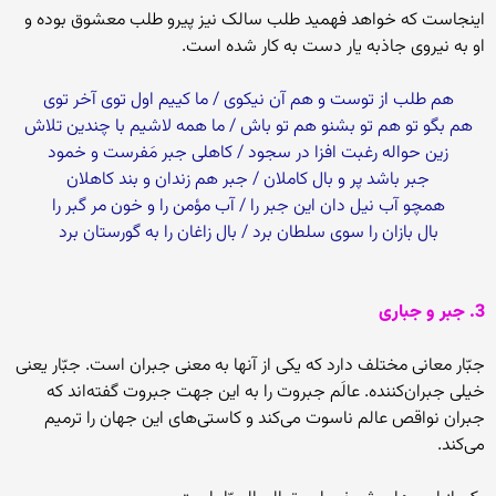
اینجاست که خواهد فهمید طلب سالک نیز پیرو طلب معشوق بوده و
او به نیروى جاذبه یار دست به کار شده است.
هم طلب از توست و هم آن نیکوى / ما کییم اول توى آخر توى‏
هم بگو تو هم تو بشنو هم تو باش / ما همه لاشیم با چندین تلاش‏
زین حواله رغبت افزا در سجود / کاهلى جبر مَفرست و خمود
جبر باشد پر و بال کاملان / جبر هم زندان و بند کاهلان‏
همچو آب نیل دان این جبر را / آب مؤمن را و خون مر گبر را
بال بازان را سوى سلطان برد / بال زاغان را به گورستان برد
3. جبر و جبارى‏
جبّار معانى مختلف دارد که یکى از آنها به معنى جبران است. جبّار یعنى
خیلى جبران‏‌کننده. عالَم جبروت را به این جهت جبروت گفته‏‌اند که
جبران نواقص عالم ناسوت مى‏‌کند و کاستى‏‌هاى این جهان را ترمیم
مى‏‌کند.