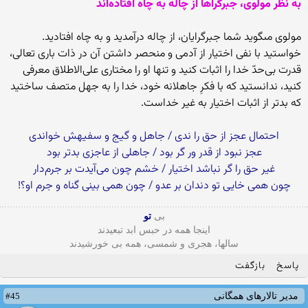
به نظر مولوی، جبرگراها از چاله به چاه افتاده‌اند
مولوى مى‏گوید شما جبرگرایان، از چاله درآمدید و به چاه افتادید.
خواستید با نفى اختیار از آدمى و منحصر داشتن آن در ذات بارى تعالى،
قدرت بى‌‏حدّ خدا را اثبات کنید و تنها او را مختارى على‏‌الاطلاق معرفى
کنید، ندانستید که با فکرِ جاهلانه خود، خدا را به جهل متصف ساختید
که بدتر از اثبات اختیار به غیر خداست.
احتمال عجز از حق را ندى / جاهل و گیج و سفیهش خواندى‏
عجز نبود از قدر ور گر بود / جاهلى از عاجزى بدتر بود
غیر حق را گر نباشد اختیار / خشم چون مى‌‏آیدت بر جرم‏‌دار
چون همى خایى تو دندان بر عدو / چون همى بینى گناه و جرم او؟!
بی
تو
اینجا همه در حبس ابد تبعیدند
سالها، هجری و شمسی، همه بی خورشیدند
پاسخ
بازگفت
#45
مدیر تالارهای همگانی