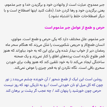
جبر ممدوح، عبارت است از وانهادن خود و برگزیدن خدا و جبر مذموم،
یعنى برگزیدن خود و رها کردن خدا. (دقت کنید اینها اصطلاح است و با
دیگر اصطلاحات خلط یا اشتباه نشود.)
حرص و طمع از عوامل جبر مذموم است
جبر مذموم، علل مختلف دارد که یکی حرص و طمع‏ است. مولوی،
انسان طمع‌‏کار و حریص شکم‏‌پرست را مَثَل مى‌‏زند که هنگام سحر ماه
رمضان دیر از خواب بیدار شده ولى براى این که به خود بباوراند که هنوز
فجر طلوع نکرده است پرده‏‌هاى اطاق را کنار نمى‏‌زند و یک صحنه
ساختگى ایجاد مى‏‌کند تا به خود تلقین کند که هنوز وقت براى خوردن
سحرى باقى است. نگاه نکردن او به فجر چیزى را عوض نمى‏‌کند.
روشن است این لیک از طمع سَحور / آن خورنده چشم مى‌‏بندد ز نور
چون که کل میل او نان خوردنى است / رو به تاریکى نهد که روز نیست‏
حرص چون خورشید را پنهان کند / چه عجب گر پشت بر برهان کند