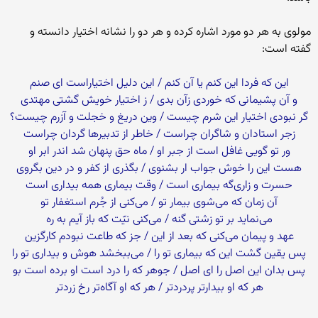
مولوى به هر دو مورد اشاره کرده و هر دو را نشانه اختیار دانسته و
گفته است:
این که فردا این کنم یا آن کنم / این دلیل اختیاراست اى صنم‏
و آن پشیمانى که خوردى زآن بدى / ز اختیار خویش گشتى مهتدى
گر نبودى اختیار این شرم چیست / وین دریغ و خجلت و آزرم چیست؟
زجر استادان و شاگران چراست / خاطر از تدبیرها گردان چراست‏
ور تو گویى غافل است از جبر او / ماه حق پنهان شد اندر ابر او
هست این را خوش جواب ار بشنوى / بگذرى از کفر و در دین بگروى‏
حسرت و زارى‌‏گه بیمارى است / وقت بیمارى همه بیدارى است‏
آن زمان که مى‌‏شوى بیمار تو / مى‌‏کنى از جُرم استغفار تو
مى‌‏نماید بر تو زشتى گنه / مى‌‏کنى نیّت که باز آیم به ره‏
عهد و پیمان مى‏‌کنى که بعد از این / جز که طاعت نبودم کارگزین‏
پس یقین گشت این که بیمارى تو را / مى‌‏ببخشد هوش و بیدارى تو را
پس بدان این اصل را اى اصل / جوهر که را درد است او برده است بو
هر که او بیدارتر پردردتر / هر که او آگاه‌‏تر رخ زردتر