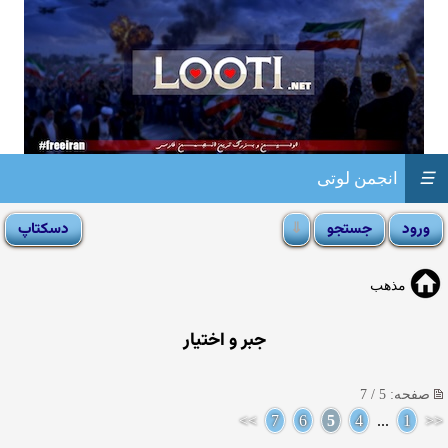
☰
انجمن لوتی
مذهب
جبر و اختیار
صفحه: 5 / 7
>>
7
6
5
4
...
1
<<