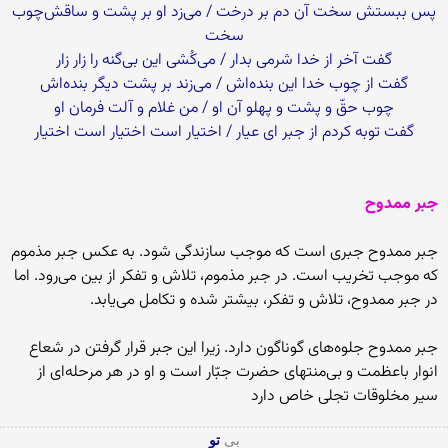
پس ببستش سخت آن دم بر درخت / مى‌‏زد او بر پشت و ساقش‏‌چوب
سخت‏
گفت آخر از خدا شرمى بدار / مى‌‏کُشى این بى‌‏گنه را زار زار
گفت از چوب خدا این بنده‌‏اش / مى‌‏زند بر پشت دیگر بنده‌‏اش‏
چوب حقّ و پشت و پهلو آن او / من غلام و آلت فرمان او
گفت توبه کردم از جبر اى عیار / اختیار است اختیار است اختیار
جبر ممدوح
جبر ممدوح جبرى است که موجب سازندگى شود. به عکس جبر مذموم
که موجب تخریب است. در جبر مذموم، تلاش و تفکر از بین مى‌‏رود. اما
در جبر ممدوح، تلاش و تفکر، بیشتر شده و تکامل مى‌‏یابد.
جبر ممدوح جلوه‏‌هاى گوناگون دارد. زیرا این جبر قرار گرفتن در شعاع
انوار باعظمت و بى‌‏منتهاى حضرت جبّار است و او در هر مرحله‏‌اى از
سیر مخلوقات تجلى خاص دارد
بی
تو