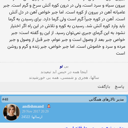
بیرون سیاه و سرد است، ولى در درون کوره آتش سرخ و گرم است. جبر
عامیانه آهن در بیرون از کوره است. اما جبر خواص آهن در دل آتش
است. آهن در کوره جبراً گرم است ولى گرما دارد. براى رسیدن‏ به گرما
باید وارد کوره آتش شد. رسیدن به کوره و تلاش در این راه اگر اختیار
نشود به این گرماى جبرى نمى‌‏توان رسید. از این رو گفته است: جبر
خواص جبر بعد از وصول است و جبر عوام، جبر قبل از وصول و جبر
مرده و سرد و خاموش است. اما جبر خواص، جبر زنده و گرم و روشن
است
بی
تو
اینجا همه در حبس ابد تبعیدند
سالها، هجری و شمسی، همه بی خورشیدند
پاسخ
بازگفت
#48
مدیر تالارهای همگانی
andishmand
29 Nov 2017 20:29
ارسالها: 24522