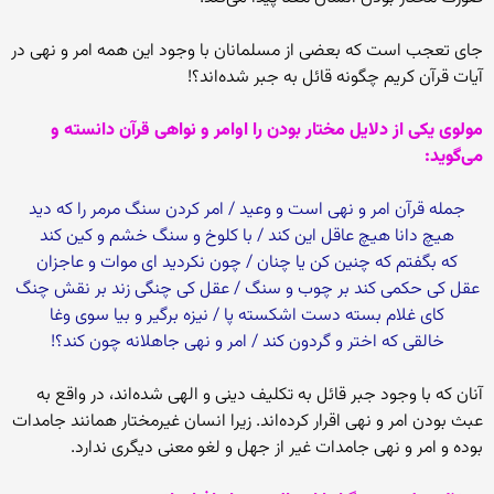
جاى تعجب است که بعضى از مسلمانان با وجود این همه امر و نهى در
آیات قرآن کریم چگونه قائل به جبر شده‌‏اند؟!
مولوى یکى از دلایل مختار بودن را اوامر و نواهى قرآن دانسته و
مى‌‏گوید:
جمله قرآن امر و نهى است و وعید / امر کردن سنگ مرمر را که دید
هیچ دانا هیچ عاقل این کند / با کلوخ و سنگ خشم و کین کند
که بگفتم که چنین کن یا چنان / چون نکردید اى موات و عاجزان‏
عقل کى حکمى کند بر چوب و سنگ / عقل کى چنگى زند بر نقش چنگ‏
کاى غلام بسته دست اشکسته پا / نیزه برگیر و بیا سوى وغا
خالقى که اختر و گردون کند / امر و نهى جاهلانه چون کند؟!
آنان که با وجود جبر قائل به تکلیف دینى و الهى شده‏‌اند، در واقع به
عبث بودن امر و نهى اقرار کرده‏‌اند. زیرا انسان غیرمختار همانند جامدات
بوده و امر و نهى جامدات غیر از جهل و لغو معنى دیگرى ندارد.