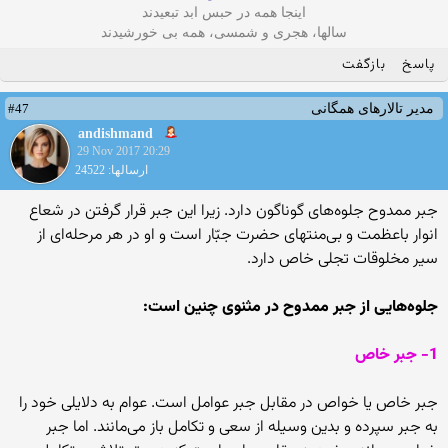
اینجا همه در حبس ابد تبعیدند
سالها، هجری و شمسی، همه بی خورشیدند
پاسخ
بازگفت
#47
مدیر تالارهای همگانی
andishmand
29 Nov 2017 20:29
ارسالها: 24522
جبر ممدوح جلوه‏‌هاى گوناگون دارد. زیرا این جبر قرار گرفتن در شعاع
انوار باعظمت و بى‌‏منتهاى حضرت جبّار است و او در هر مرحله‏‌اى از
سیر مخلوقات تجلى خاص دارد.
جلوه‏‌هایى از جبر ممدوح در مثنوی چنین است:
1- جبر خاص‏
جبر خاص یا خواص در مقابل جبر عوامل است. عوام به دلایلى خود را
به جبر سپرده و بدین وسیله از سعى و تکامل باز مى‌‏مانند. اما جبر