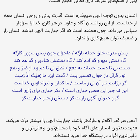
یکى از اسم‌‏هاى شریف بارى تعالى الجبّار است.
انسان بدون توجه الهى هیچکاره است. قدرت بدنى و روحى انسان همه
از خداست. از این رو انسان آگاه و عارف در هر کارى خدا را سزاوار
سپاس مى‏‌داند. چون معتقد است که اگر جباریت الهى نباشد انسان زار
و ضعیف توان هیچ کارى را ندارد.
پیش قدرت خلق جمله بارگه / عاجزان چون پیش سوزن کارگه‏
گاه نقش دیو و گه آدم کند / گاه نقشش شادى و گه غم کند
دست نى تا دست جنباند به دفع / نطق نى تا دم زند از ضرّ و نفع‏
تو ز قرآن باز خوان تفسیر بیت / گفت ایزد ما رَمَیْتَ اذْ رَمَیت‏
گر بپرّانیم تیر آن نى ز ماست / ما کمان و تیراندازش خداست‏
این نه جبر این معنى جبارى است / ذکر جبارى براى زارى است‏
گر ز جبرش آگهى زاریت کو / بینش زنجیر جباریت کو
آدمى هر قدر آگاه‌‏تر و عارف‏‌تر باشد، جباریت الهى را بیشتر درک مى‏‌کند.
قدرت‏‌مندترین انسان‌‏هاى آگاه خود را محتاج‌‏ترین و فانى‌‏ترین و
ذلیل‌ترین افراد در پیشگاه خدا مى‌‏دانسته‌‏اند.