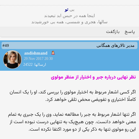
بی
تو
اینجا همه در حبس ابد تبعیدند
سالها، هجری و شمسی، همه بی خورشیدند
پاسخ
بازگفت
#49
مدیر تالارهای همگانی
andishmand
29 Nov 2017 20:30
ارسالها: 24522
نظر نهایی درباره جبر و اختیار از منظر مولوی
اگر کسى اشعار مربوط به اختیار مولوى را بررسى کند، او را یک انسان
کاملًا اختیارى و تفویضی محض تلقى خواهد کرد.
اگر تنها اشعار مربوط به جبر را مطالعه نماید، وى را یک جبرى به تمام
معنى خواهد دانست. چون هیچ‏‌یک به تنهایى درست نبوده است از
این رو مولوى تنها به ذکر یکى از دو مورد اکتفا نکرده است.