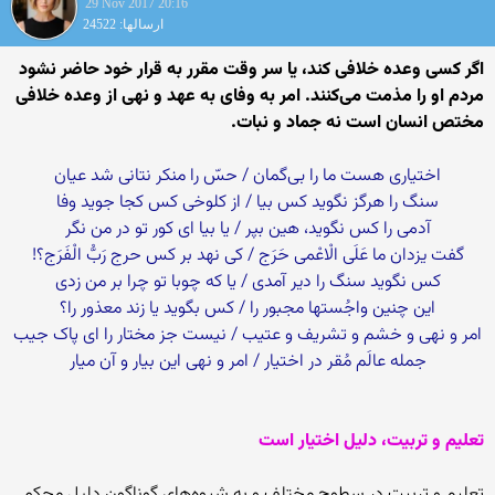
29 Nov 2017 20:16
ارسالها: 24522
اگر کسى وعده خلافى کند، یا سر وقت مقرر به قرار خود حاضر نشود
مردم او را مذمت مى‌‏کنند. امر به وفاى به عهد و نهى از وعده خلافى
مختص انسان است نه جماد و نبات.
اختیارى هست ما را بى‌‏گمان / حسّ را منکر نتانى شد عیان‏
سنگ را هرگز نگوید کس بیا / از کلوخى کس کجا جوید وفا
آدمى را کس نگوید، هین بپر / یا بیا اى کور تو در من نگر
گفت یزدان ما عَلَى الْاعْمى‏ حَرَج / کى نهد بر کس حرج رَبُّ الْفَرَج؟!
کس نگوید سنگ را دیر آمدى / یا که چوبا تو چرا بر من زدى‏
این چنین واجُست‏ها مجبور را / کس بگوید یا زند معذور را؟
امر و نهى و خشم و تشریف و عتیب / نیست جز مختار را اى پاک جیب
جمله عالَم مُقر در اختیار / امر و نهى این بیار و آن میار
تعلیم و تربیت، دلیل اختیار است‏
تعلیم و تربیت در سطوح مختلف و به شیوه‏‌هاى گوناگون دلیل محکمى