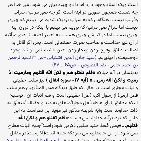
است ویک اسناد وجود دارد اما با دو چهره بیان می شود. غیر خدا هر
چه هست همچون صورتی در آینه است اگر چه صور مرآتیه، سراب
وفریب نیست. هنگامی که به سراب نزدیک شویم می بینیم که چیزی
نیست اما سراغ صور مرآتیه که برویم می بینیم با اینکه در درون آینه
چیزی نیست اما در کنارش چیزی هست. به تعبیر لطیف تر صور مرآتیه
از آنِ غیر خداست و صاحب صورت حقتعالی است. پس اگر قائل به
اصالت اطلاق، وفرع بودن ومجازبودن تعین باشیم نمی توانیم وجود
دوحقیقت را بپذیریم.
(سید جلال الدین آشتیانی -ص ۱۱۳.عبدالرحمن
بن احمد جامی- نقد النصوص - ص۶۵ تا ۶۷)
بدینسان در آیه مبارکه
«فلم تقتلو هم و لکنّ الله قتلهم ومارمیت اذ
رمیت و لکنّ الله رمی...» (آیه ۱۷- سوره انفال )
نیز سلب حقیقی
واثبات مجازی است در حالی که طبق دیدگاه صدر المتألهین هم سلب
فعل (رمی) از رسول اکرم (ص) حقیقی است و هم اثبات آن . توضیح
اینکه مطابق با رأی عرفاء فعل مجازا"متعلّق به عبد و حقیقتا"متعلّق به
ذات خداوند است وآیه شریفه مذکور نیز مؤید این نظراست به این
دلیل که درصدرآیه خداوند می فرماید:
«فلم تقتلو هم و لکنّ الله
قتلهم...»
یعنی فقط جنبه سلبی ذکرمی شودواصلا"جنبه اثبات مطرح
نمی شود. از این جامعلوم می شودکه جنبه اثبات(اذ رمیت)در مقابل
سلب (و ما رمیت)مجازی است نه حقیقی.
( صدرالمتا لهین،الاسفار ج۶