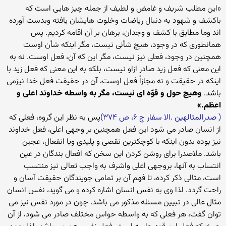
«این مطلب شریف و غامض و لطیف از جمله چیز هایی است که
باکشف و شهود به دنبال ریاضات وخلوت هایشان یافته وبدست آورده
اند وما مطابق با کشف و وجدان، برهان بر آن اقامه کردیم. پس
همانطوری که در وجود، هیچ شأنی نیست، مگر اینکه شأن اوست
همچنین در وجود، فعلی نیز نیست، مگر این که آن، فعل اوست. نه به
این معنی که فعل زید صادر ازاو نیست، بلکه به این معنی که فعل زید با
اینکه در حقیقت و نه مجازاً فعل اوست، آن در حقیقت فعل خدا نیزمی
باشد.
وهیچ حول و قوّه ای نیست، مگر به واسطه خداوند اعلی و
اعظم.»
( صدرالمتالهین .الا سفار ج ۶، ص ۳۷۴)
پس به نظر این گروه، فعلی که
از انسان صادر می شود این فعل همچنین بر وجهی اعلی، فعل خداوند
نیز بوده بدون اینکه با کوچکترین نقصی و پلیدی ویا انفعال، عجین
باشد. ملاصدرا برای روشن کردن این سخن که افعال بندگان در عین
انتساب به آنها، بروجهی اعلی واشرف به واجب تعالی نیز منتسب
است، مثالی ذکر کرده، تا فهم آن بر تمامی جویندگان حقیقت آسان و
راحت گردد. لذا وی به نفس انسان اشاره کرده و می گوید، نفس انسان
مثال عالی در تبیین مسئله مذکور می باشد. چون در مورد نفس نیز می
توان گفت، هر فعلی که به واسطه حواس مختلف صادر می شود، از آن