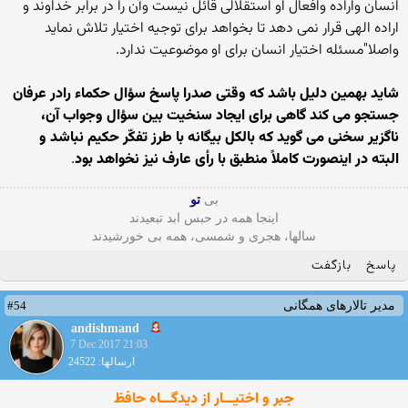
انسان واراده وافعال او استقلالی قائل نیست وآن را در برابر خداوند و
اراده الهی قرار نمی دهد تا بخواهد برای توجیه اختیار تلاش نماید
واصلا"مسئله اختیار انسان برای او موضوعیت ندارد.
شاید بهمین دلیل باشد که وقتی صدرا پاسخ سؤال حکماء رادر عرفان
جستجو می کند گاهی برای ایجاد سنخیت بین سؤال وجواب آن،
ناگزیر سخنی می گوید که بالکل بیگانه با طرز تفکّر حکیم نباشد و
البته در اینصورت کاملاً منطبق با رأی عارف نیز نخواهد بود
.
بی
تو
اینجا همه در حبس ابد تبعیدند
سالها، هجری و شمسی، همه بی خورشیدند
پاسخ
بازگفت
#54
مدیر تالارهای همگانی
andishmand
7 Dec 2017 21:03
ارسالها: 24522
جبر و اختیـــار از دیدگـــاه حافظ