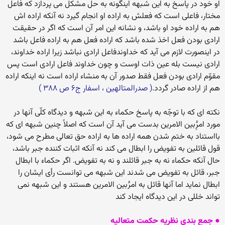
او خود در پاسخ به این شبهه اینگونه به حل مشکل می پردازد که فاعل
مختار، فاعلی است که فعلش به اراده او انجام گیرد نه آنکه اراده اش
هم به اراده خود او باشد، و نشانه این امر آن است که اگر در حقیقت
ارادی بودن فعل اخذ شده باشد که اراده فعل هم به اراده فاعل باشد
در اینصورت لازم می آید که خداوندفاعل ارادی نباشد زیرا اراده خداوند،
ارادی نیست بله عین ذات اوست و چون خداوند فاعل ارادی است پس
مقوّم ارادی بودن فعل فقط صدور آن به منشاء اراده است نه اینکه اراده
هم از اراده صادر گردد.
( صدرالمتالهین ، اسفار ج۶ ص ۳۸۸ )
نکته ای که با توجّه به پاسخ حکماء به این شبهه و دیدگاه کلّی آنها در
مورد امرَُِبین الامرین بدست می آید آن است که اصلاً چنین شبهه ای که
بااستناد به ختم شدن همه اراده ها به اراده حق تعالی مطرح می شود،
قول قائلین به تفویض را ابطال می کند نه آنکه اثبات کننده جبر باشد،
حال آنکه حکماء نه به جبر قائلند و نه به تفویض. اگر حکماء با ابطال
جبر، قائل به تفویض می شدند این شبهه می توانست رأی ایشان را
ابطال نماید اما آنها قائل به امرَُبین الامرین هستند و این شبهه نمی
تواند خللی در این دیدگاه ایجاد کند
● جمع بندی نظریه حکمت متعالیه