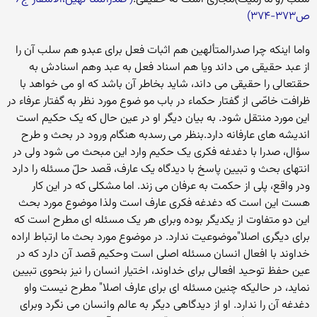
ص۳۷۳-۳۷۴)
واما اینکه چرا صدرالمتألهین هم اثبات فعل برای عبدو هم سلب آن را
از عبد حقیقی می داند ویا هم اسناد فعل به عبد وهم اسنادش به
حقتعالی را حقیقی می داند، شاید بخاطر آن باشد که او می خواهد با
ظرافت خاصّی از گفتار حکماء در باب مو ضوع مورد نظر به گفتار عرفاء در
این مورد منتقل شود. به بیان دیگر او در عین حال که یک حکیم است
اندیشه های عارفانه دارد.بنظر می رسدبه هنگام ورود در بحث و طرح
سؤال، صدرا با دغدغه فکری یک حکیم وارد این مبحث می شود ولی در
انتهای بحث و تبیین پاسخ با دیدگاه یک عارف، قصد حلّ مسئله را دارد
ودر واقع، پلی از حکمت به عرفان می زند. اما مشکلی که در این کار
هست این است که دغدغه فکری عارف است ولذا موضوع مورد بحث
این دو متفاوت از یکدیگر بوده وبرای هر یک مسئله ای مطرح است که
برای دیگری اصلا"موضوعیت ندارد. در موضوع مورد بحث ما ارتباط اراده
خداوند با افعال انسان مسئله اصلی است وحکیم قصد آن دارد که در
عین حفظ توحید افعالی برای خداوند، اختیار انسان را نیز بنحوی تبیین
نماید، در حالیکه چنین مسئله ای برای عارف اصلا" مطرح نیست واو
دغدغه آن را ندارد. او از دیدگاهی دیگر به عالم وانسان می نگرد وبرای