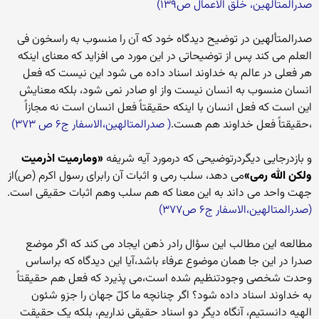
صدرالمتالهین، خلق الاعمال ص۱۳۹)
صدرالمتألهین در توضیح دیدگاه خود که آن را منسوب به راسخون فی
العلم می کند پس از توضیحاتی در این مورد می افزاید که معنای اینکه
هر فعلی در عالم به خداوند اسناد داده می شود این نیست که فعل
انسان منسوب به انسان نیست واز او صادر نمی شود، بلکه معنایش
این است که فعل انسان با اینکه حقیقتاً فعل انسان است نه مجازاً
،حقیقتاً فعل خداوند هم هست.
( صدرالمتالهین،الاسفار ج۶ ص ۳۷۳)
و بازدرجایی دیگردرتوضیحی که درمورد آیه شریفه
«ومارمیت اذرمیت
ولکن الله رمی»
می دهد، سلب رمی و اثبات آن رابرای رسول اکرم (ص)از
جهت واحد می داند به این معنا که هم سلب وهم اثبات حقیقی است.
(صدرالمتالهین،الاسفار ج۶ ص۳۷۷)
مطالعه این مطالب این سؤال رادر ذهن ایجاد می کند که اگر موضع
صدرا در این جا همان موضوع عرفاء باشد،آیا این دیدگاه که براساس
وحدت شخصی وجودتنظیم شده است،می پذیرد که فعل هم حقیقتاً
به خداوند اسناد داده شود؟ اگر چنانچه ما کلّ جهان را جزو شئون
الهیه دانستیم، آنگاه دیگر دو اسناد حقیقی نداریم، بلکه یک حقیقت