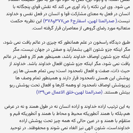
می شود. وی این نکته را یاد آوری می کند که نقش قوای پنجگانه با
انسان در فعل به معنای مشارکت قوا و انسان در فعل نفس و خداوند
نیست.
( صدرالمتا لهین، اسفارج۶ ص۳۷۷و۳۷۸)
این نظریه حکمت
متعالیه مورد رضای گروهی از معاصران قرار گرفته است.
طبق دیدگاه راسخون در علم همانطور که چیزی در عالم یافت نمی شود،
مگر اینکه جزو شئون الهی بشمارآید و صفتی در جهان نیست، مگر
اینکه جزو شئون اوصاف خداوند باشد، همینطور هم کار و فعلی در عالم
یافت نمی شود، مگر اینکه جزو شئون افعال خداوند باشد. خداوند از
حیث ذات، صفت و افعال نامحدود است؛ پس تمام هستی ها زیر
پوشش این هستی نامحدود قرار دارند و همینطور تمام وصف ها
زیرپوشش اوصاف نامحدود او وهمه کارها و افعال تحت پوشش ربو
بیتش هستند.
(صدرالمتا لهین،خلق الاعمال ص۱۳۹)
به این ترتیب اراده خداوند و اراده انسان نه در طول همند و نه در عرض
هم،بلکه با همند آنطوریکه محیط و محاط با همند و آنطوریکه قیم و
متقوّم با همند و در عین حالی که همه چیز تحت پوشش اراده
خداونداست، شئون الهی نیز الغاء نمی شوند و محفوظند. در توحید