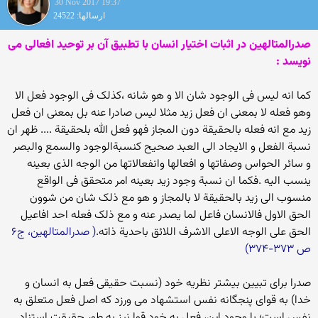
30 Nov 2017 19:37
ارسالها: 24522
صدرالمتالهین در اثبات اختیار انسان با تطبیق آن بر توحید افعالی می
نویسد :
کما انه لیس فی الوجود شان الا و هو شانه ،کذلک فی الوجود فعل الا
وهو فعله لا بمعنی ان فعل زید مثلا لیس صادرا عنه بل بمعنی ان فعل
زید مع انه فعله بالحقیقة دون المجاز فهو فعل الله بلحقیقة .... ظهر ان
نسبة الفعل و الایجاد الی العبد صحیح کنسبةالوجود والسمع والبصر
و سائر الحواس وصفاتها و افعالها وانفعالاتها من الوجه الذی بعینه
ینسب الیه .فکما ان نسبة وجود زید بعینه امر متحقق فی الواقع
منسوب الی زید بالحقیقة لا بالمجاز و هو مع ذلک شان من شوون
الحق الاول فالانسان فاعل لما یصدر عنه و مع ذلک فعله احد افاعیل
الحق علی الوجه الاعلی الاشرف اللائق باحدیة ذاته.
( صدرالمتالهین، ج۶
ص ۳۷۳-۳۷۴)
صدرا برای تبیین بیشتر نظریه خود (نسبت حقیقی فعل به انسان و
خدا) به قوای پنجگانه نفس استشهاد می ورزد که اصل فعل متعلق به
نفس است؛ با وجود این، فعل به خود قوا نیز به طور حقیقت استناد