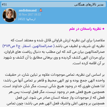
#51
مدیر تالارهای همگانی
andishmand
30 Nov 2017 19:33
ارسالها: 24522
● نظریه راسخان در علم
ملاصدرا برای این نظریه ارزش فراوانی قائل شده و معتقد است که
نظریه ای شریف و لطیف می باشد.
( صدرالمتالهین .اسفار. ج۶ ص۳۷۴)
صدرالمتالهین بیان می کند که این مطلب به دنبال ریاضت های فراوان،
برای مردان الهی کشف گردیده و وی برهانی مطابق با آن کشف و شهود
بر آن اقامه کرده است.
بر اساس این نظریه، تمامی موجودات علاوه بر تباین شان، در حقیقت
واحده الهی جمع بوده و نور الهی محیط و قاهر بر تمامی آنها می باشد؛
لذا همان طوری که در وجود هیچ شأنی نیست، مگر شأن خداوند است،
همچنین هیچ فعلی هم در وجود نیست، مگر فعل اوست؛ پس هر
فعلی که از موجودات واز جمله انسان صادر می شود، این فعل
همچنین بر وجهی اعلی واشرف فعل الهی هم می باشد؛ چون تمامی