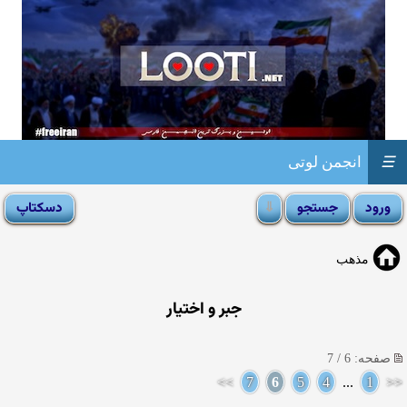
☰
انجمن لوتی
مذهب
جبر و اختیار
صفحه: 6 / 7
>>
7
6
5
4
...
1
<<