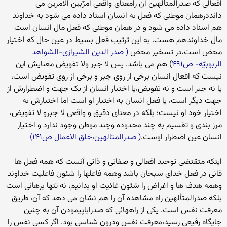
افعالی که صدرالمتألهین آن رامعنای واقعی امرٌبین الامرین می
دانددرهمان موطنی که فعل به انسان اسناد داده می شود به خداوند
هم اسناد داده می شود و در همان موطنی که فعل مال انسان است
مال خداوندهم هست. به این ترتیب فعل بسیط در عین حال که اختیار
محض است،در تسخیر محض
( صدر الدین الشیرازی-الشواهد
الربوبیّه- ص۴۹۱
) هم می باشد. پس لا جبر ولا تفویض معنایش این
نیست که افعال انسان برخی از روی جبر و برخی از روی تفویض است،
یا نه جبر است و نه تفویض،یا اختیار انسان از یک جهت و اضطرارش از
جهت دیگر است، یا فعل انسان به اختیار او است اما اختیارش به
اختیار خود او نیست؛ بلکه در معنای دقیق و واقعی لا جبرو لا تفویض،
مرز بندی و تقسیم به چند محدوده وچند موطن وجود ندارد و اختیار
انسان عین اضطرار اوست.
( صدرالمتالهین،خلق الاعمال ص۱۴۱)
اینکه متقتضی توحید افعالی و صفاتی و ذاتی آنست که همه فعل ها
فانی در فعل خدای سبحان باشد وهمه فاعلها را شئون فاعلیت خداوند
وهمه هدف ها و اغراض را شئون غائیت او بدانیم، نه تنها برهانی است
بلکه صدرالمتألهین راه مشاهده آن را هم نشان می دهد که آن، طریق
معرفت نفس است. یکی از راههائی که صدراباپیمودن آن به چنین
جایگاه رفیعی رسید،معرفت نفس ودرون شناسی بود. اگر کسی نفس را