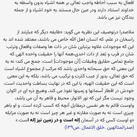
افعال به سبب احاطه واجب تعالی بر همه اشیاء بدون واسطه به
خداوند استناد دارند ودر عین حال مستند به خود اشیاء و از جمله
بندگان نیز می باشد.
ملاصدرا درتوصیف این نظریه می گوید: «طایفه دیگر که عبارتند از
راسخان در علم، که انسان اهل الله خاص می باشند، معتقد شده اند به
این که موجودات علاوه برتباین شان در ذات ها وصفات وافعال وترتب
شان در قرب و بُعد از ذات احدی،همه آنها را حقیقت واحده الهی که
جامع تمامی حقایق وطبقات [آن موجودات] است، جمع می کند؛ نه به
این معنی که حق سبحانه واحدی باشد که مرکب از مجموع اشیاء است
که حق تعالی، بدور از عیب کثرت و ترکیب می باشد، بلکه به این معنی
است که این حقیقت الهیه، با این که در نهایت بساطت واحدیت است،
خودش در اقطار آسمانها و زمینها نفوذ می کند، وهیچ ذره ای در اکوان
وجود نیست مگر این که نور الانوار، محیط و قاهر به آن می باشد،
واوست قائم به هر نفسی درمقابل آنچه که کسب کرده است. و او باهر
چیزی است نه به صورت مقارنه و غیر هر چیز است نه به صورت مزایله
«و اوست کسی که در آسمان
إله است و در زمین نیز إله ا
ست.»
(صدرالمتالهین .خلق الاعمال .ص۱۳۹)