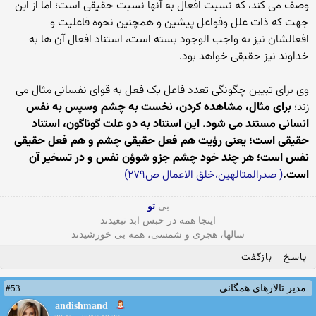
وصف می کند، که نسبت افعال به آنها نسبت حقیقی است؛ اما از این
جهت که ذات علل وفواعل پیشین و همچنین نحوه فاعلیت و
افعالشان نیز به واجب الوجود بسته است، استناد افعال آن ها به
خداوند نیز حقیقی خواهد بود.
وی برای تبیین چگونگی تعدد فاعل یک فعل به قوای نفسانی مثال می
زند؛
برای مثال، مشاهده کردن، نخست به چشم وسپس به نفس
انسانی مستند می شود. این استناد به دو علت گوناگون، استناد
حقیقی است؛ یعنی رؤیت هم فعل حقیقی چشم و هم فعل حقیقی
نفس است؛ هر چند خود چشم جزو شوؤن نفس و در تسخیر آن
است.
( صدرالمتالهین،خلق الاعمال ص۲۷۹)
بی
تو
اینجا همه در حبس ابد تبعیدند
سالها، هجری و شمسی، همه بی خورشیدند
پاسخ
بازگفت
#53
مدیر تالارهای همگانی
andishmand