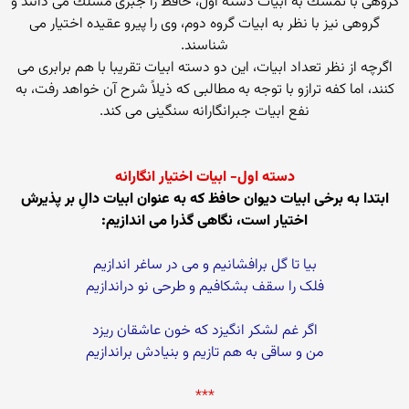
گروهی با تمسك به ابیات دسته اول، حافظ را جبری مسلك می دانند و
گروهی نیز با نظر به ابیات گروه دوم، وی را پیرو عقیده اختیار می
شناسند.
اگرچه از نظر تعداد ابیات، این دو دسته ابیات تقریبا با هم برابری می
كنند، اما كفه ترازو با توجه به مطالبی كه ذیلاً شرح آن خواهد رفت، به
نفع ابیات جبرانگارانه سنگینی می كند.
دسته اول- ابیات اختیار انگارانه
ابتدا به برخی ابیات دیوان حافظ كه به عنوان ابیات دالِ بر پذیرش
اختیار است، نگاهی گذرا می اندازیم:
بیا تا گل برافشانیم و می در ساغر اندازیم
فلک را سقف بشکافیم و طرحی نو دراندازیم
اگر غم لشکر انگیزد که خون عاشقان ریزد
من و ساقی به هم تازیم و بنیادش براندازیم
***