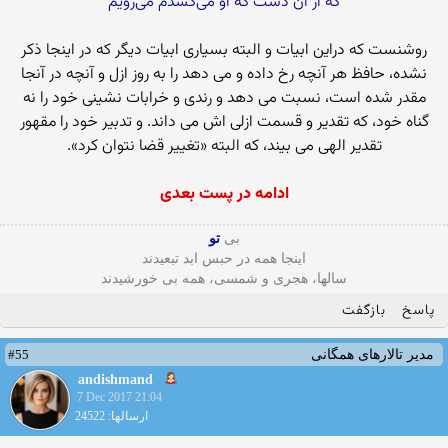
که از آن دست که او می‌کشدم می‌رویم
روشنست كه دراین ابیات و البته بسیاری ابیات دیگر كه در اینجا ذكر
نشده، حافظ هر آنچه رخ داده و می دهد را به روز ازل و آنچه در آنجا
مقدر شده است، نسبت می دهد و رندی و خرابات نشینی خود را نه
گناه خود، كه تقدیر و قسمت ازلی اش می داند. و تدبیر خود را مقهور
تقدیر الهی می بیند، كه البته «تغییر قضا نتوان كرد».
ادامه در پست بعدی
بی
تو
اینجا همه در حبس ابد تبعیدند
سالها، هجری و شمسی، همه بی خورشیدند
پاسخ
بازگفت
#55
مدیر تالارهای همگانی
andishmand
7 Dec 2017 21:04
ارسالها: 24522