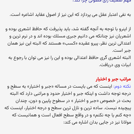
فهم ضعیف رای فضولی چرا كند؟
به نفی اعتبار عقل می پردازد كه این نیز از اصول عقاید اشاعره است.
از اینرو با توجه به آنچه گفته شد، باید پذیرفت كه حافظ اشعری بوده و
اشعریان نیز چنانكه می دانیم جبری مسلك بوده اند و در نرم ترین و
اعتدالی ترین نظر، پیرو عقیده «كسب» هستند كه البته این نیز همان
جبر است.
البته اشعری گری حافظ اعتدالی بوده و این را نیز می توان با رجوع به
ابیات وی دریافت.
مراتب جبر و اختیار
نكته دوم:
اینست كه می بایست در مساله «جبر و اختیار» به سطح و
درجه توجه داشت و اینكه جبر و اختیار حدود و مراتبی دارد كه البته
بحث در خصوص «جبر و اختیار » در سطوح پایین و دون، چندان
پیچیده نیست. ساده ترین و نازل ترین سطح و درجه اختیار، اینست كه
«چه كنم یا چه نكنم» و در واقع سطح افعال است و همانیست كه
مولانا نیز در جایی بدان اشاره می كند: