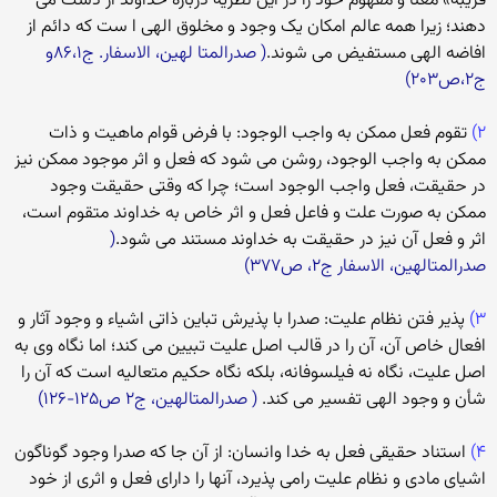
قریبه» معنا و مفهوم خود را در این نظریه درباره خداوند از دست می
دهند؛ زیرا همه عالم امکان یک وجود و مخلوق الهی ا ست که دائم از
افاضه الهی مستفیض می شوند.
( صدرالمتا لهین، الاسفار. ج۸۶،۱و
ج۲،ص۲۰۳)
۲)
تقوم فعل ممکن به واجب الوجود: با فرض قوام ماهیت و ذات
ممکن به واجب الوجود، روشن می شود که فعل و اثر موجود ممکن نیز
در حقیقت، فعل واجب الوجود است؛ چرا که وقتی حقیقت وجود
ممکن به صورت علت و فاعل فعل و اثر خاص به خداوند متقوم است،
اثر و فعل آن نیز در حقیقت به خداوند مستند می شود.
(
صدرالمتالهین، الاسفار ج۲، ص۳۷۷)
۳)
پذیر فتن نظام علیت: صدرا با پذیرش تباین ذاتی اشیاء و وجود آثار و
افعال خاص آن، آن را در قالب اصل علیت تبیین می کند؛ اما نگاه وی به
اصل علیت، نگاه نه فیلسوفانه، بلکه نگاه حکیم متعالیه است که آن را
شأن و وجود الهی تفسیر می کند.
( صدرالمتالهین، ج۲ ص۱۲۵-۱۲۶)
۴)
استناد حقیقی فعل به خدا وانسان: از آن جا که صدرا وجود گوناگون
اشیای مادی و نظام علیت رامی پذیرد، آنها را دارای فعل و اثری از خود