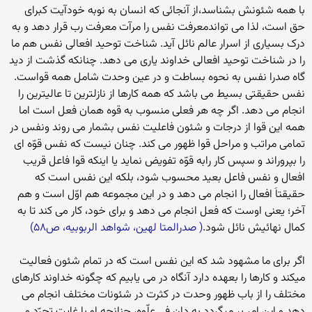
با همه شئونش بشناسد،از آنجائی که انسان به نوبه خودآیت کبرای
حق است، لذا می تواندمعرفت نفس را مرآت معرفت رب قرار دهد و به
درک بسیاری از اسرار عالم نائل آید. شناخت توحید افعالی نفس هم ما
را در شناخت توحید افعالی خداوند یاری می دهد. چنانکه گذشت از دید
گاه صدرا نفس به نحوه بساطت و در عین وحدت شامل همه قواست.
نفس حقیقتی بسیط می باشد که همه کارها از نازلترین تا عالیترین را
انجام می دهد. اگر چه هر فعلی منسوب به قوه همان فعل است اما
همه این قوا از درجات و شئون فاعلیت نفس بشمار می روند ونفس در
تمامی مراتب و مراحل قوا ظهور می کند. چنان نیست که نفس قوّه ای
را بپروراند و سپس کار رابه قوّه تفویض نماید یا اینکه قوا فاعل قریب
افعال و نفس فاعل بعید محسوب شود، بلکه این نفس است که
حقیقتاَ افعال را انجام می دهد و در این مجموعه هم اوّل است و هم
آخر؛ یعنی اوست که فعل انجام می دهد و برای خود، کار می کند تا به
کمال نهائیش نائل شود.
( صدرالمتا لهین، شواهد الربوبیه، ص۵۸)
اگر برای ما مشهود شد که این نفس است که در تمام شئون فعالیت
میکند و کارها را بعهده دارد آنگاه در می یابیم که چگونه خداوند کارهای
مختلف را از باب ظهور وحدت در کثرت در شئونات مختلف انجام می
دهد و این امر بر میگردد به دان فی علّوه، چنانچه او با غایت تجرّد و