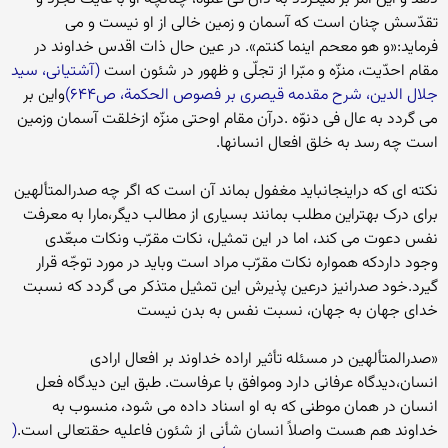
تقدّسش چنان است که آسمان و زمین خالی از او نیست و می
فرماید:«و هو معحم اینما کنتم». در عین حال ذات اقدس خداوند در
مقام احدّیت، منزّه و مبّرا از تجلّی و ظهور در شئون است
(آشتیانی، سید
جلال الدین، شرح مقدمه قیصری بر فصوص الحکمة، ص۶۴۴)
واین بر
می گردد به عال فی دنوّه .درآن مقام اوحتی منزّه ازخلقت آسمان وزمین
است چه رسد به خلق افعال انسانها.
نکته ای که دراینجانباید مغفول بماند آن است که اگر چه صدرالمتألهین
برای درک بهتراین مطلب بمانند بسیاری از مطالب دیگر،مارا به معرفت
نفس دعوت می کند، اما در این تمثیل، نکات مقرّب ونکات مبعّدی
وجود داردکه همواره نکات مقرّب مراد است وباید در مورد توجّه قرار
گیرد.خود صدرانیز درعین پذیرش این تمثیل متذکر می گردد که نسبت
خدای جهان به جهان، نسبت نفس به بدن نیست
«صدرالمتألهین در مسئله تأثیر اراده خداوند بر افعال ارادی
انسان،دیدگاه عرفانی دارد وموافق با عرفاست. طبق این دیدگاه فعل
انسان در همان موطنی که به او اسناد داده می شود، منسوب به
خداوند هم هست واصلاً انسان شأنی از شئون فاعلیه حقتعالی است.
(