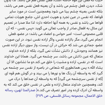
حیث که فعل این قوه حاسه است، فعل نفس هم می باشد. لذا بدون
شک، دیدن، فعل چشم می باشد و آن بعینه فعل نفس هم می باشد،
بلکه نفس بعینه چشم بینا می شود وهمچنین است در مورد سایر
قواها، که نفس در عین تجرد و هویت احدی اش، جامع هویات تمامی
قواها می باشد و نفس به همه آنها احاطه دارد؛ لذا ملا صدرا در تعمیم
این مثال به افعال صادر از واجب تعالی می گوید: «پس نفس - که آن
قلبی مصنوعی است- امیر حواس و اعضاء می باشد؛ در عضو، فعلی
انجام نمی گیرد، مگر بااراده نفس، واگر اراده نفس نبود، در این صورت
عضو، جمادی می شد که حرکتی در آن نیست، واز سوی دیگر اراده نفس
نیز همانند وجودش، از ذاتش نشأت نمی گیرد، بلکه از اراده خداوند
متعال که عین ذاتش می باشد، سر چشمه می گیرد. همانا این خداوند
است که در نفس، اراده و مشیت را خلق می کند.«و ما تشاءون الا أن
یشاء الله.» پس همانطوری که شعاعی در باصره از نفس سر چشمه می
گیرد که به واسطه آن رنگ ها و نورها را می بیند و در گوش هم قوه ای
[که از نفس سرچشمه می گیرد] که به واسطه آن صداها را درک می
کند، وهمچنین خداوند متعال اراده و علمی در نفس خلق می کند که به
واسطه آن ادرک کرده ودر امور تصرف می کند.»
( صدرالمتا لهین، رساله
خلق الاعمال، مجموعه رسائل فلسفی، ص ۲۷۹)