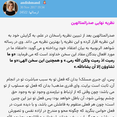
andishmand
30 Nov 2017 19:34
ارسالها: 24522
نظریه نهایی صدرالمتالهین
صدرالمتالهین بعد از تبیین نظریه راسخان در علم، به گرایش خود به
این نظریه اقرار کرده و این نظریه را بهترین نظریه می داند. وی در رساله
شواهد الربوبیه به بیان اعتقاد خود پرداخته و می گوید: «اعتقاد ما در
مورد افعال بندگان مفاد این سخن خداوند است که می فرماید:
«و ما
رمیت اذ رمیت ولکن الله رمی.» و همچنین این سخن الهی:«و ما
تشاوؤن إلا أن یشاءالله.»
پس، ای جبری مسلک! بدان که فعل تو به سبب مباشرت تو در انجام
آن، ثابت است برایت. وای قدری مذهب! بدان که فعل تو، مسلوب از تو
می باشد؛ چون وقتی که از ارتباط و نیازمندی وجود تو به وجود حق
چشم پوشی شود، آن باطل خواهد بود؛ پس فعل تو نیز این چنین
است؛ چون هر فعلی متقوم به فاعلش می باشد، و با دیده عبرت در
فعل حواس بنگرید که چگونه محو و مندرج در اراده نفس و تصورش