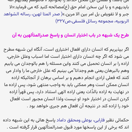
می باشد، و همگی این سخن خداند را بخوانید « قاتلوهم یعذبهم الله
بایدیهم.» و با این سخن امام حق (ع)مصالحه کنید که می فرماید:«لا
جبر و لا تفویض بل امر بین الا مرین.»
( صدر المتا لهین، رساله الشواهد
الربوبیه، مجموعه رسائل فلسفی،ص۳۲۷)
طرح یک شبهه در باب اختیار انسان و پاسخ صدرالمتألهین به آن
اگر بپذیریم که انسان دارای افعال اختیاری است، آنگاه این شبهه مطرح
می شود که اگر چه انسان دارای اختیار است اما اسباب وعلل خارجی،
اراده را بر انسان تحمیل می کنند واین مسئله را هم بالوجدان می یابیم
وهم بالبرهان.یعنی هم وجدانا"می بینیم که علل خارجی ما را وادار می
کنند که فعلی ارادی انجام دهیم و بر اساس برهان از آنجائیکه اراده
انسان ممکن است وهر ممکنی باید به واجب منتهی شود، پس اراده ما
در نهایت به اراده بالذّات یعنی اراده الهی استناد دارد، پس قهراً اراده
کردن انسان در اختیار خود او نیست ولذا انسان مجبور است افعال
خود را اراده کند در نتیجه آن افعال هم جبری خواهد بود .
حکمائی نظیر
فارابی، بوعلی ومحقق داماد
پاسخ هائی به این شبهه داده
اند که برخی از این پاسخها مورد قبول صدرالمتألهین قرار گرفته است .