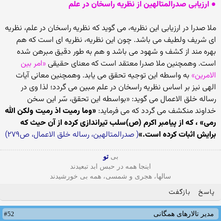
● ارزیابی صدرالمتالهین از نظریه راسخان در علم
ملا صدرا در ارزیابی این نظریه، می گوید که نظریه راسخان در علم، نظریه
ای شریف ولطیف می باشد. چون این نظریه، نظریه ای است که هم
بهره مند از کشف و شهود می باشد و هم به طور دقیق مبرهن شده
است. وهمچنین ملا صدرا معتقد است که معنای حقیقی
«امر بین
الامرین»
به واسطه این توجیه تحقق می یابد. وهمچنین معانی آیات
الهی نیز بر اساس نظریه راسخان در علم مبین می گردد؛ لذا وی در
رساله خلق الاعمال می گوید: «بواسطه این تحقق، سّر این سخن
خداوند منکشف می گردد که می فرماید:
«وما رمیت اذ رمیت ولکن الله
رمی» ، که از پیامبر اکرم (ص)سلب تیراندازی کرده از آن حیث که
برایش اثبات کرده است.»
( صدرالمتالهین، رساله خلق الاعمال، ص۲۷۹)
بی
تو
اینجا همه در حبس ابد تبعیدند
سالها، هجری و شمسی، همه بی خورشیدند
پاسخ
بازگفت
#52
مدیر تالارهای همگانی