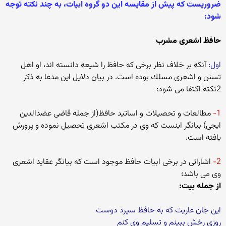
ضروریست كه پیش از مقایسه این دو گروه ابیات، به چند نكته توجه
شود:
حافظ اشعری مشرب
اول:
آنكه بر خلاف نظر برخی كه حافظ را شیعه دانسته اند، او اهل
تسنن و اشعری مسلك بوده است. در بیان دلایل این مدعا به ذكر
2نكته اكتفا می شود:
1-
مطالعات و تحصیلات و اساتید حافظ(از جمله قاضی عضدالدین
ایجی) بیانگر اینست كه وی در مكتب اشعری تحصیل نموده و پرورش
یافته است.
2-
اشاراتی در برخی ابیات حافظ موجود است كه بیانگر عقاید اشعری
وی می باشد؛
از جمله بیت:
این جان عاریت كه به حافظ سپرد دوست
روزی رخش ببینم و تسلیم وی كنم