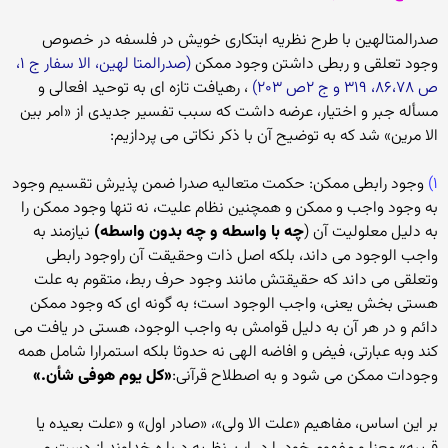
صدرالمتالهین با طرح نظریه ابتکاری خویش در فلسفه در خصوص
وجود تعلقی و ربطی داشتن وجود ممکن
(صدرالمتا لهین، الا سفار ج ۱،
ص ۸۶،۷۸، ۳۱۹ و ج ۲ص ۲۰۳)
، رهیافت تازه ای به توحید افعالی و
مسأله جبر و اختیار، عرضه داشت که سبب تفسیر جدیدی از «امر بین
الا مرین» شد که به توضیح آن با ذکر نکاتی می پردازیم:
۱)
وجود رابطی ممکن: حکمت متعالیه صدرا ضمن پذیرش تقسیم وجود
به وجود واجب و ممکن و همچنین نظام علیت، نه تنها وجود ممکن را
به دلیل معلولیت آن (
چه با واسطه و چه بدون واسطه)
نیازمند به
واجب الوجود می داند، بلکه اصل ذات وحقیقت آن راوجود رابطی
وتعلقی می داند که حقیقتش مانند وجود حرف ربط، متقوم به علت
هستی بخش یعنی، واجب الوجود است؛ به گونه ای که وجود ممکن
دائم و در هر آن به دلیل قوامش به واجب الوجود، هستی در یافت می
کند وبه عبارتی، فیض و افاضه الهی نه حدوثا بلکه استمرارا شامل همه
وجودات ممکن می شود و به اصطلاح قرآنی:
«کل یوم هوفی شأن.»
بر این اساس، مفاهیم «علت الا ولی»، «صادر اول» و «علت بعیده یا