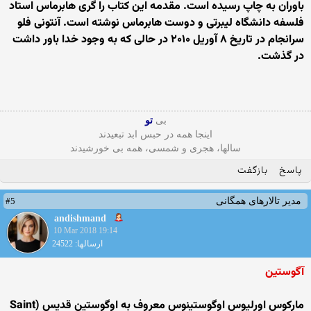
باوران به چاپ رسیده است. مقدمه این کتاب را گری هابرماس استاد
فلسفه دانشگاه لیبرتی و دوست هابرماس نوشته است. آنتونی فلو
سرانجام در تاریخ ۸ آوریل ۲۰۱۰ در حالی که به وجود خدا باور داشت
در گذشت.
بی
تو
اینجا همه در حبس ابد تبعیدند
سالها، هجری و شمسی، همه بی خورشیدند
پاسخ
بازگفت
#5
مدیر تالارهای همگانی
andishmand
10 Mar 2018 19:14
ارسالها: 24522
آگوستین
مارکوس اورلیوس اوگوستینوس معروف به اوگوستین قدیس (Saint