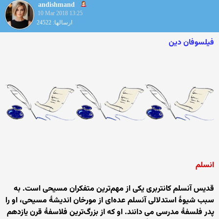
andishmand
10 Mar 2018 13:25
ارسالها: 24522
فیلسوفان دین
انسلم
قدیس آنسلم کانتربری یکی از مهم‌ترین متفکران مسیحی است. به
سبب شیوهٔ استدلالی آنسلم عده‌ای از مورخان اندیشهٔ مسیحی، او را
پدر فلسفهٔ مدرسی می دانند. او که از بزرگ‌ترین فلاسفهٔ قرن یازدهم