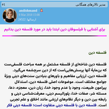
#1
مدیر تالارهای همگانی
andishmand
9 Mar 2018 15:08
ارسالها: 24522
برای آشنایی با فیلسوفان دین ابتدا باید در مورد فلسفه دین بدانیم
فلسفه دین
فلسفه دین شاخه‌ای از فلسفه مشتمل بر همه مباحث فلسفی‌ست
که بن‌مایۀ آنها پرسش‌هایی‌است که از دین سرچشمه می‌گیرد.
فلسفه دین، ارزیابی مفاهیم و باورهای بنیادین سنت‌های دینی ویژهٔ
جوامع مختلف است. موضوعات اصلی فلسفه دین، استدلال
پیرامون طبیعت، وجود یا عدم وجود خدا، زبان دین، معجزه، دعا،
مسئله شر، صفات خدا، پلورالیسم دینی، معرفت‌شناسی دینی و
رابطه بین دین و دیگر نظام‌های ارزشی مانند اخلاق و علم تجربی
است.
فلسفه دین با فلسفه دینی متفاوت است؛ فلسفه دینی فکر