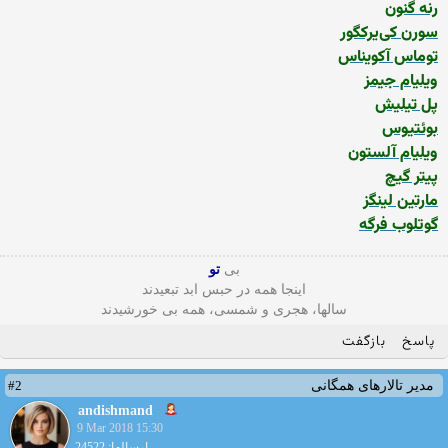
رنه گنون
سورن کی‌یرکگور
توماس آکویناس
ویلیام جیمز
پل تیلیش
بوئتیوس
ویلیام آلستون
پیتر گیچ
مارتین لینگز
گوتلوب فرگه
بی
تو
اینجا همه در حبس ابد تبعیدند
سالها، هجری و شمسی، همه بی خورشیدند
پاسخ
بازگفت
#2
مدیر تالارهای همگانی
andishmand
9 Mar 2018 15:30
ارسالها: 24522