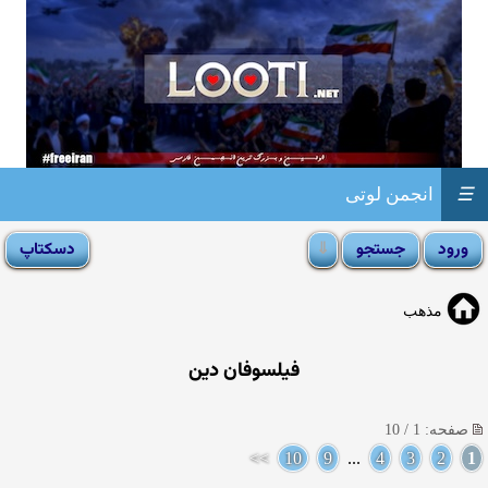
☰
انجمن لوتی
مذهب
فیلسوفان دین
صفحه: 1 / 10
>>
10
9
...
4
3
2
1