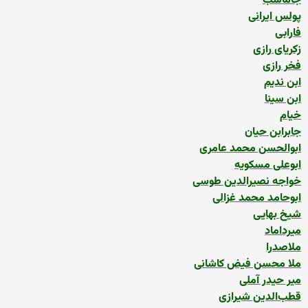
جاماسب
پولس ایرانی
فارابی
زکریای رازی
فخر رازی
ابن ندیم
ابن سینا
خیام
جابرابن حیان
ابوالحسن محمد عامری
ابوعلی مسکویه
خواجه نصیرالدین طوسی
ابوحامد محمد غزالی
شیخ بهایی
میرداماد
ملاصدرا
ملا محسن فیض کاشانی
میر حیدر آملی
قطب‌الدین شیرازی