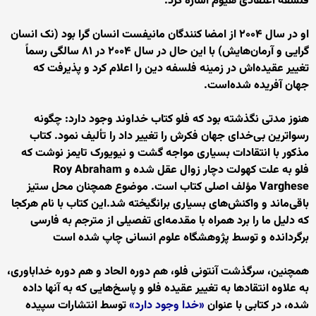
فلسفه اعتقادی هیوم اشاره کرد.
او در سال ۲۰۰۴ از امضا کنندگان مانیفست انسان گرا بود (نک انسان
گرایی و آرمان‌هایش) با این حال در سال ۲۰۰۴ در ۸۱ سالگی رسماً
تغییر عقیده‌اش در زمینه فلسفه دین را اعلام کرد و پذیرفت که
جهان آفریده شده‌است.
هنوز مدتی نگذشته بود که فلو کتاب خداوند وجود دارد: چگونه
رسواترین بی‌خدای جهان فکرش را تغییر داد را تألیف نمود. کتاب
مذکور با انتقادات بسیاری مواجه گشت و نیویورک تایمز نوشت که
فلو به علت کهولت دچار زوال عقل شده و Roy Abraham
Varghese مؤلف اصلی کتاب است. موضوع همچنان محل ستیز
باقی‌ماند و واکنش‌های بسیاری برانگیخته شد.این کتاب با نام هرکجا
که دلیل ما را برد همراه با مقدمه‌ای تفصیلی از مترجم به فارسی
برگردانده و توسط پژوهشگاه علوم انسانی چاپ شده است
همچنین، سرگذشت آنتونی فلو، هم دوره الحاد و هم دوره خداباوری،
به علاوه انتقادها به تغییر عقیده فلو و پاسخ‌هایی که به آنها داده
شده، در کتابی با عنوان
«خدا وجود دارد»
توسط انتشارات سپیده