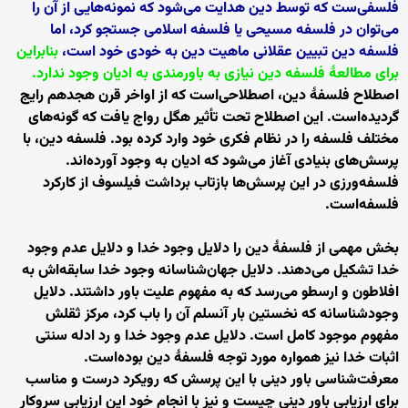
فلسفی‌ست که توسط دین هدایت می‌شود که نمونه‌هایی از آن را
می‌توان در فلسفه مسیحی یا فلسفه اسلامی جستجو کرد، اما
فلسفه دین تبیین عقلانی ماهیت دین به خودی خود است،
بنابراین
برای مطالعهٔ فلسفه دین نیازی به باورمندی به ادیان وجود ندارد.
اصطلاح فلسفهٔ دین، اصطلاحی‌است که از اواخر قرن هجدهم رایج
گردیده‌است. این اصطلاح تحت تأثیر هگل رواج یافت که گونه‌های
مختلف فلسفه را در نظام فکری خود وارد کرده بود. فلسفه دین، با
پرسش‌های بنیادی آغاز می‌شود که ادیان به وجود آورده‌اند.
فلسفه‌ورزی در این پرسش‌ها بازتاب برداشت فیلسوف از کارکرد
فلسفه‌است.
بخش مهمی از فلسفهٔ دین را دلایل وجود خدا و دلایل عدم وجود
خدا تشکیل می‌دهند. دلایل جهان‌شناسانه وجود خدا سابقه‌اش به
افلاطون و ارسطو می‌رسد که به مفهوم علیت باور داشتند. دلایل
وجودشناسانه که نخستین بار آنسلم آن را باب کرد، مرکز ثقلش
مفهوم موجود کامل است. دلایل عدم وجود خدا و رد ادله سنتی
اثبات خدا نیز همواره مورد توجه فلسفهٔ دین بوده‌است.
معرفت‌شناسی باور دینی با این پرسش که رویکرد درست و مناسب
برای ارزیابی باور دینی چیست و نیز با انجام خود این ارزیابی سروکار