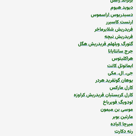
برتراند راسل
دیوید هیوم
دسیدریوس اراسموس
ارنست کاسیرر
فریدریش شلایرماخر
فریدریش نیچه
گئورگ ویلهلم فریدریش هگل
جرج سانتایانا
هراکلیتوس
ایمانوئل کانت
جی. ال. مکی
یوهان گوتفرید هردر
کارل مارکس
کارل کریستیان فریدریش کراوزه
لودویگ فویرباخ
موسی بن میمون
مارتین بوبر
میرچا الیاده
رنه دکارت