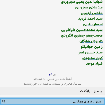
شهاب‌الدین یحیی سهروردی
ملا هادی سبزواری
مقدس اردبیلی
سید احمد فردید
احسان طبری
سید محمدحسین طباطبایی
محمدجعفر جعفری لنگرودی
داریوش شایگان
رامین جهانبگلو
سید حسین نصر
کریم مجتهدی
ضیاء موحد
بی
تو
اینجا همه در حبس ابد تبعیدند
سالها، هجری و شمسی، همه بی خورشیدند
پاسخ
بازگفت
#3
مدیر تالارهای همگانی