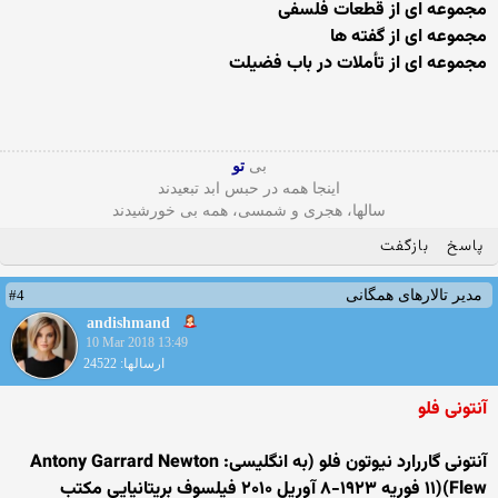
مجموعه ای از قطعات فلسفی
مجموعه ای از گفته ها
مجموعه ای از تأملات در باب فضیلت
بی
تو
اینجا همه در حبس ابد تبعیدند
سالها، هجری و شمسی، همه بی خورشیدند
پاسخ
بازگفت
#4
مدیر تالارهای همگانی
andishmand
10 Mar 2018 13:49
ارسالها: 24522
آنتونی فلو
آنتونی گاررارد نیوتون فلو (به انگلیسی: Antony Garrard Newton
Flew)‏(۱۱ فوریه ۱۹۲۳-۸ آوریل ۲۰۱۰ فیلسوف بریتانیایی مکتب