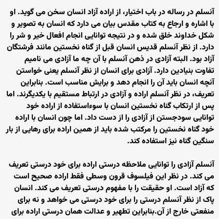
آنسلم در رساله در باب اختیار، از اراده آزاد انسان سخن می گوید. او
با اشاره و ارجاع به کتاب مقدس بیان می دارد که انسان به تصویر و
شکل خداوند خلق شده و در نتیجه توانایی انجام افعال خیر و شر را
دارد. از نظر آنسلم قدیس انسان قبل از گناه نخستین مانند فرشتگان
آزاد بود. البته آزادی در ذهن آنسلم با آن چه ما آزادی می نامیم
تفاوت بنیادین دارد. آزادی برای انسان از نظر آنسلم یعنی خواستن
آنچه انسان باید آن را انجام دهد و برایش مناسب است. بنابراین
تعریف، در نظر آنسلم اراده و آزادی در ارتباط مستقیم با یکدیگرند. اما
پس از ارتکاب گناه نخستین انسان با سوءاستفاده از اراده خود
توانایی سودجستن از آزادی را از دست داد. اما چون انسان با اراده
خود گناه نخستین را مرکتب شده باید از همین اراده برای رهایی از بار
سنگین گناه نیز استفاده کند.
آنسلم آزادی را توانایی ملاحظه درستی اراده برای خود درستی تعریف
می کند. در نظر این فیلسوف قرون وسطی فقط اراده صحیح است
که آزاد است. او حقیقت را با مفهوم درستی تعریف می کند. انسان
پاک از نظر آنسلم درستی را برای خود درستی می خواهد و نه برای
منفعتی خارج از آن.بنابراین تطهیر و عدالت همان درستی اراده برای