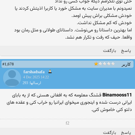
حتی توی تلگرامم دیگه جواب کسی رو نداد
نمیدونم با مدیران سایت به مشکل خورد یا کاربرا اذیتش کردند یا
خودش مشکلی براش پیش اومد.
خودش که کم مشکل نداشت.
اما بهترین داستانا رو می‌نوشت. داستانای طولانی و مثل رمان بود
واقعا. حیف که رفت و تکرار هم نشد.
پاسخ
بازگفت
#1,678
کاربر
farshadsafa
4 Dec 2025 14:22
ارسالها: 293
Binamooss11
قشنگ معلومه که به افغانی هستی که از یه بابای
ایرانی درست شده و اینجوری میخوای ایرانیا رو خراب کنی و عقده های
دلتو کنی خاموش کنی.
f2
پاسخ
بازگفت