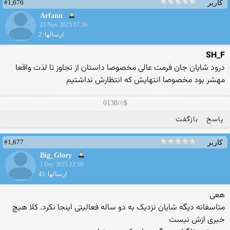
#1,676
کاربر
Arfann
23 Nov 2025 07:36
ارسالها: 2
SH_F
درود شایان جان فرمت عالی مخصوصا داستان از تجاوز تا لذت واقعا
مهشر بود مخصوصا انتهایش که انتظارش نداشتیم
$///0138
پاسخ
بازگفت
#1,677
کاربر
Big_Glory
3 Dec 2025 12:10
ارسالها: 43
هعی
متاسفانه دیگه شایان نزدیک به دو ساله فعالیتی اینجا نکرد. کلا هیچ
خبری ازش نیست