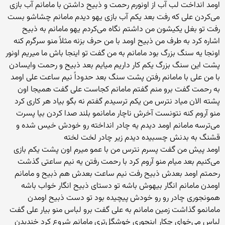
اومد انداخت لب آب از اونورم رحمت و ذبیح داشتن با مامانم آب بازی
می‌کردن علی که رفت بعد یکم آب بازی یهو دیدم مامانم چشاشو بست
رفت تو بغل یکیشون من داشتم نگاه می‌کردم یهو مامانم به ذبیح
اشاره کرد به طرف من ذبیح اومد با من حرف بزنه مثلاً منو سرگرم کنه
اونجا یه سنگ بزرگ بود مامانم به من گفت تو اینجا باش ما میریم اونور
پشت این سنگ بزرگ یکم کار داریم میایم بعد ذبیح و رحمت وایسادن
با من علی با مامانم رفتن پشت سنگ بعد حدوداً نیم ساعت علی اومد
به رحمت گفت برو منم گفتم مامانم کجاست علی گفت همیجا اون
پشته الان میاد نترس من یکم ترسیدم گفتم نه بگو بیاد هر کاری کرد
منو آروم کنه نتونست آخرش ناچار مامانمو بلند صدا کردن بیا پسرت
می‌ترسه مامانم اومد دیدم یه چادر انداخته رو خودش خیس شده و
قشنگ به بدنش چسبیده دیدم زیر چادر لخت لخته
اومد پیش من گفت پسرم نترس من با عمو میرم اون پشت یکم بازی
می‌کنیم بعد میام منو آروم کرد با رحمت رفتن یه نیم ساعتی گذشت
رحمتم اومد بعدش ذبیح رفت نیم ساعت بعدش هم ذبیح و مامانم
اومدن مامانم انگار بیهوش باشه تو دستای ذبیح انگار خواب باشه
همونجوری چادر رو رو خودش پیچیده بود تو دست ذبیح اومدن
مامانمو گذاشت زمین مامانم به علی گفت برو لباس منو بیار علی گفت
لباس می‌خوای چکار اینجوری خوشگل‌تری مامانم شروع کرد خندیدن