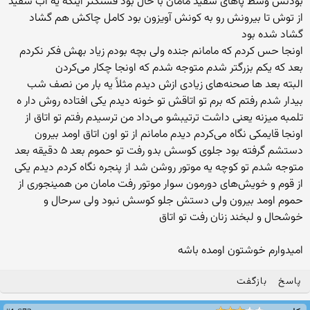
بودنش وسط پاهای سفید مامان با حال بود قشنگتر اینکه یه آب سفید
از توش تا بیرونش رو به کونش آویزون بود کامل چاکش هم گشاد
گشاد شده بود
اونجا حس کردم که مامانم جنده ولی بچه بودم زیاد بهش فکر نکردم
بعد که یکم بزرگتر شدم متوجه شدم که اونجا چکار می‌کردن
البته بعد ها صحنه‌های زیادی ازش دیدم مثلاً یه بار من نصف شب
بیدار شدم رفتم که برم تو اتاقش تو خونه دیدم یکی افتاده روش دار ه
تلمبه میزنه یعنی داشت ترتیبشو می‌داد من ترسیدم رفتم تو اتاق از
اونجا قایمکی نگاه می‌کردم دیدم مامانم از تو اون اتاق اومد بیرون
دستشم گرفته بود جلوی کوسش بدو رفت تو حموم بعد ۵ دقیقه بعد
متوجه شدم تو کوچه یه موتور روشن شد از پنجره نگاه کردم دیدم یکی
از قوم و خویش‌های دورمون سوار موتور رفت مامان من همینجوری از
حموم اومد بیرون ولی دستش جلو کوسش نبود ولی سرحال و
خوشحال و لبخند زنان رفت تو اتاق
امیدوارم خوشتون اومده باشه
پاسخ
بازگفت