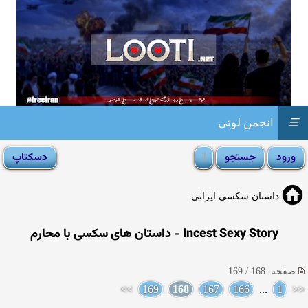
☰
انجمن لوتی
داستان سکسی ایرانی
Incest Sexy Story - داستان های سکسی با محارم
صفحه: 168 / 169
>>
169
168
167
166
...
1
<<