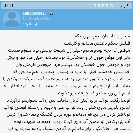
#1,671
کاربر
Binamooss11
16 Nov 2025 00:57
ارسالها: 7
میخوام داستان بیغرتیم رو بگم
قبلش میگم باعثش مامانم و کارهشه
موقعی که بچه بودم مادرم خیلی زن شهوت پرستی بود هنوزم هست
ولی اون موقع جوون تر و خوشگل‌تر بود بعدشم خیلی مرد دور و برش
بود و خودش چون خوشگل بود بیشتر مردا میومدن طرفش ولی
خداییش خودشم خیلی پا می‌داد بهشون چند باری هم موقعی که
می‌رفت برای دیدنشون منو می‌برد هر بارم معمولاً منو سرگرم می‌کردن با
یه اسباب بازی چیزی و اونا می‌رفتن تو اتاق ،یه بار با سه تا مرد افغان به
اسم علی ورحمت و ذبیخ رفتیم رودخونه
اونجا رفتیم تو آب برای آبتنی کردن مامانم بیرون آب شلوارشو درآورد با
لباس بلوچی بدون شلوار اومد تو آب علی و ذبیح و رحمتم اومدن تو آب
اونا فکر کردن من بچه‌ام مامانمو دوره کردن قشنگ یادمه شروع کردن
آب بازی کردن تو همین آب بازی کردنا یهویی دیدم یه شورت زنونه
دست علی حالا نگو از پای مامانم در آوردن قشنگ یادمه شورتو بو کرد