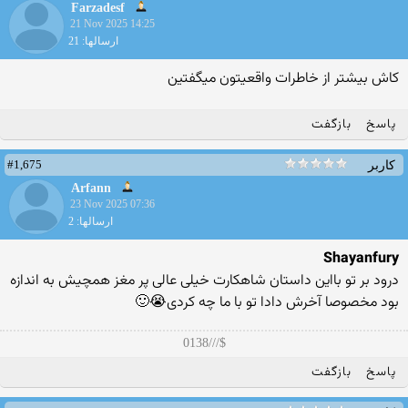
Farzadesf
21 Nov 2025 14:25
ارسالها: 21
کاش بیشتر از خاطرات واقعیتون میگفتین
پاسخ
بازگفت
#1,675
کاربر
Arfann
23 Nov 2025 07:36
ارسالها: 2
Shayanfury
درود بر تو بااین داستان شاهکارت خیلی عالی پر مغز همچیش به اندازه
بود مخصوصا آخرش دادا تو با ما چه کردی😭🙂
$///0138
پاسخ
بازگفت