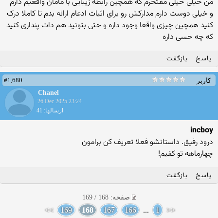
من خیلی خیلی مفتخرم که همچین رابطه زیبایی با مامان واقعیم دارم
و خیلی دوست دارم مدارکش رو برای اثبات ادعام ارائه بدم تا کاملا درک
کنید همچین چیزی واقعا وجود داره و حتی بتونید هم دات پنداری کنید
که چه حسی داره
پاسخ
بازگفت
#1,680
کاربر
Chanel
26 Dec 2025 23:24
ارسالها: 41
incboy
درود رفیق. داستانشو فعلا تعریف کن برامون
چهارماهه تو کفیم!
پاسخ
بازگفت
صفحه: 168 / 169
>>
169
168
167
166
...
1
<<