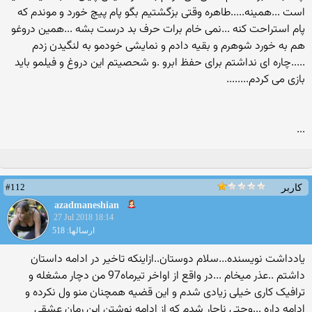
است ...همینه.....طاهره وقتی بزگشتیم بگو پام پیچ خورد و موندم که
پام استراحت کنه ...نمی خام برات حرف بد درست بشه ...همین دروغو
هم به خورد شوهرم و بقیه دادم و نمایشی خودمو به لنگیدن زدم
.....چاره ای نداشتم برای حفظ ابرو .و شحصیتم این دروغ و فیلمو باید
بازی می کردم........
...
#112
کاربر
azadmaneshian
27 Jul 2018 18:14
ارسالها: 518
یادداشت نویسنده...سلام دوستان..ازاینکه تاخیر در ادامه داستان
داشتم ..عذر میخام ...در واقع از اواخر تیرماه97 من دچار مشغله و
ترافیک کاری خیلی زیادی شدم و این قضیه همچنان منو ول نکرده و
ادامه داره ...وحتی ناچار شدم که از ادامه نوشتن این رمان عشقی