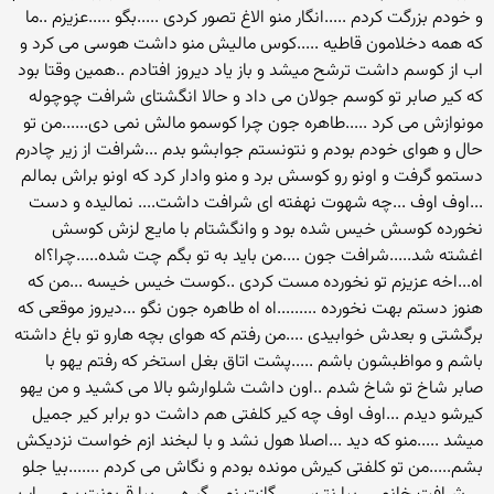
و خودم بزرگت کردم .....انگار منو الاغ تصور کردی .....بگو .....عزیزم ..ما
که همه دخلامون قاطیه .....کوس مالیش منو داشت هوسی می کرد و
اب از کوسم داشت ترشح میشد و باز یاد دیروز افتادم ..همین وقتا بود
که کیر صابر تو کوسم جولان می داد و حالا انگشتای شرافت چوچوله
مونوازش می کرد .....طاهره جون چرا کوسمو مالش نمی دی......من تو
حال و هوای خودم بودم و نتونستم جوابشو بدم ...شرافت از زیر چادرم
دستمو گرفت و اونو رو کوسش برد و منو وادار کرد که اونو براش بمالم
...اوف اوف ...چه شهوت نهفته ای شرافت داشت.... نمالیده و دست
نخورده کوسش خیس شده بود و وانگشتام با مایع لزش کوسش
اغشته شد.....شرافت جون ....من باید به تو بگم چت شده.....چرا؟اه
اه...اخه عزیزم تو نخورده مست کردی ..کوست خیس خیسه ...من که
هنوز دستم بهت نخورده .........اه اه طاهره جون نگو ...دیروز موقعی که
برگشتی و بعدش خوابیدی ....من رفتم که هوای بچه هارو تو باغ داشته
باشم و مواظبشون باشم .....پشت اتاق بغل استخر که رفتم یهو با
صابر شاخ تو شاخ شدم ..اون داشت شلوارشو بالا می کشید و من یهو
کیرشو دیدم ...اوف اوف چه کیر کلفتی هم داشت دو برابر کیر جمیل
میشد .....منو که دید ...اصلا هول نشد و با لبخند ازم خواست نزدیکش
بشم.....من تو کلفتی کیرش مونده بودم و نگاش می کردم .......بیا جلو