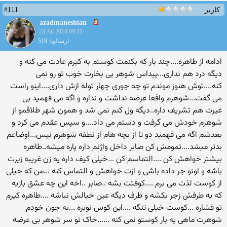
#111
کاربر
azadmaneshian
23 Jul 2018 09:11
ارسالها: 518
ادامه از طاهره....چند بار که بکنمت کوستم به کیرم عادت می کنه و
دیگه درد هم نداری...پیداس شوهر بی بخارت خوب تو رو نمی
کنه....توش هنوز موندم تو چه جوری چهار توله ازش داری....اینو راست
می گفت...شوهرم واقعا عرضه نداشت و نداره و اگه می فهمید بی
غیرت هم تشریف داره..دیگه ول کنم نمی شد و همون شهر طلاقمو از
شوهرم خودش می گرفت و دستم می داد....و سپس عقدم می کرد و
بعدشم اگه می فهمید دو تا از بچه هام از نطفه شوهرم نیس...اوضاعم
بدتر میشد....تمومش کن صابر داخل واژنم داره پاره میشه..طاهره
بیشتر خواهش کن ....التماسم کن ...خیلی کیف داره یه زن غریبه زیرت
باشه و اونو جر داده باشی و ازت خواهش و التماس کنه ...من که خیلی
از کوست لذت می برم ....کوفتت بشه ..صابر ..اخه این چه عشق بازیه
که یه طرفش زجر بکشه و طرف دیگه عین خیالش نباشه ....طاهره کیرم
تو فشاره ...کوست خیلی تنگه ....این کوس نوبره ...به جون خودم
شوهرت ماهی یه بار کوستو نمی کنه ......خاک تو سر شوهر بی عرضه