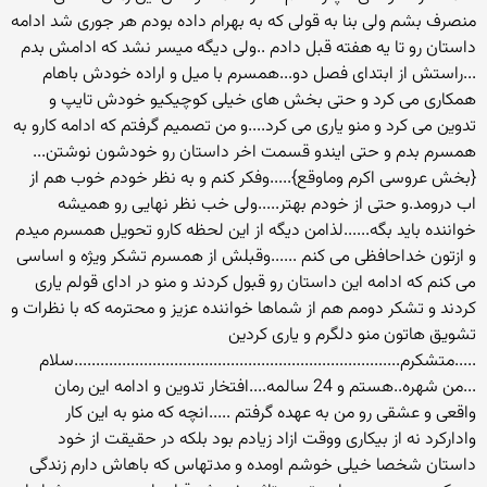
منصرف بشم ولی بنا به قولی که به بهرام داده بودم هر جوری شد ادامه
داستان رو تا یه هفته قبل دادم ..ولی دیگه میسر نشد که ادامش بدم
...راستش از ابتدای فصل دو...همسرم با میل و اراده خودش باهام
همکاری می کرد و حتی بخش های خیلی کوچیکیو خودش تایپ و
تدوین می کرد و منو یاری می کرد....و من تصمیم گرفتم که ادامه کارو به
همسرم بدم و حتی ایندو قسمت اخر داستان رو خودشون نوشتن...
{بخش عروسی اکرم وماوقع}.....وفکر کنم و به نظر خودم خوب هم از
اب درومد.و حتی از خودم بهتر.....ولی خب نظر نهایی رو همیشه
خواننده باید بگه......لذامن دیگه از این لحظه کارو تحویل همسرم میدم
و ازتون خداحافظی می کنم ......وقبلش از همسرم تشکر ویژه و اساسی
می کنم که ادامه این داستان رو قبول کردند و منو در ادای قولم یاری
کردند و تشکر دومم هم از شماها خواننده عزیز و محترمه که با نظرات و
تشویق هاتون منو دلگرم و یاری کردین
.....متشکرم...........................................................................سلام
...من شهره..هستم و 24 سالمه....افتخار تدوین و ادامه این رمان
واقعی و عشقی رو من به عهده گرفتم .....انچه که منو به این کار
وادارکرد نه از بیکاری ووقت ازاد زیادم بود بلکه در حقیقت از خود
داستان شخصا خیلی خوشم اومده و مدتهاس که باهاش دارم زندگی