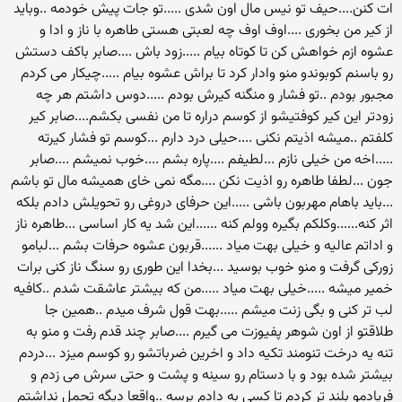
ات کنن....حیف تو نیس مال اون شدی .....تو جات پیش خودمه ..وباید
از کیر من بخوری ....اوف اوف چه لعبتی هستی طاهره با ناز و ادا و
عشوه ازم خواهش کن تا کوتاه بیام .....زود باش ....صابر باکف دستش
رو باسنم کوبوندو منو وادار کرد تا براش عشوه بیام .....چیکار می کردم
مجبور بودم ..تو فشار و منگنه کیرش بودم .....دوس داشتم هر چه
زودتر این کیر کوفتیشو از کوسم دراره تا من نفسی بکشم....صابر کیر
کلفتم ..میشه اذیتم نکنی ....حیلی درد دارم ...کوسم تو فشار کیرته
.....اخه من خیلی نازم ...لطیفم ....پاره بشم ....خوب نمیشم ....صابر
جون ...لطفا طاهره رو اذیت نکن ....مگه نمی خای همیشه مال تو باشم
...باید باهام مهربون باشی .....این حرفای دروغی رو تحویلش دادم بلکه
اثر کنه......وکلکم بگیره وولم کنه ......این شد یه کار اساسی ...طاهره ناز
و اداتم عالیه و خیلی بهت میاد ......قربون عشوه حرفات بشم ...لبامو
زورکی گرفت و منو خوب بوسید ...بخدا این طوری رو سنگ ناز کنی برات
خمیر میشه .....خیلی بهت میاد .....من که بیشتر عاشقت شدم ..کافیه
لب تر کنی و بگی زنت میشم .....بهت قول شرف میدم ..همین جا
طلاقتو از اون شوهر پفیوزت می گیرم ....صابر چند قدم رفت و منو به
تنه یه درخت تنومند تکیه داد و اخرین ضرباتشو رو کوسم میزد ...دردم
بیشتر شده بود و با دستام رو سینه و پشت و حتی سرش می زدم و
فریادمو بلند تر کردم تا کسی به دادم برسه ..واقعا دیگه تحمل نداشتم