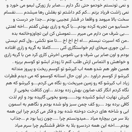
و نمی تونستم خودمو حتی نگر دارم ....صابر باز زورکی لبمو می خورد و
نمی زاشت فریاد بزنم ...کم کم داشتم تو بغلش رها میشدم ......نفسام
سخت بالا میومد و واقعا در فشار عجیبی بودم ...جدا جر درست و
حسابیو من تجربه کرده بودم....با گریه و زاری بهش گفتم ...اخه لعنتی
....بی شرف من دارم می میرم .....تمومش کن این تچاوزوخاتمه بده
..من که اسیرت نیستم ....اه اخ اخ اخ ....تا منو نکشی ..ول کنم نیستی
...این جوری میخای ازم خواستگاری کنی .......کاملا به گریه و زاری افتاده
بودم و اون صابر بی شرف و بی ناموس اخرش کاری کرد من با گریه زاری
و خواهش و التماس ازش طلب کنم تا زودتر ابشو تو کوسم بریزه .
همین طور هم شدو همه اب کیرشو تو کوسم ریخت و پیروز مندانه
کیرشو از کوسم دراورد ..در اون حال استانه کوسمو که می دیدم قطرات
زیاد اب کیرشو که رو زمین میریخت رو نگاه می کردم....و کیرشو که هم
نگاه کردم انگار کف صابون بهش زده بودند ...اون کثافت بخوبی از
کیرش نهایت ابشو کشیده بود.......ومنو بخوبی گاییده بود و ازم لذت
کافی برده بود ....رو کف چمن سبز ولو شده بودم و نگاهم به اسمون
ابی و شاخه های درخت دوخته شده بود و فکر می کردم چرا این همه
بلا سر من بیچاره میاد ...میدونستم چرا .....چون زیبا بود م ...جذاب
بودم.....اخه این همه دردسرو بلا به خاطر قشنگیم چرا سرم میاد