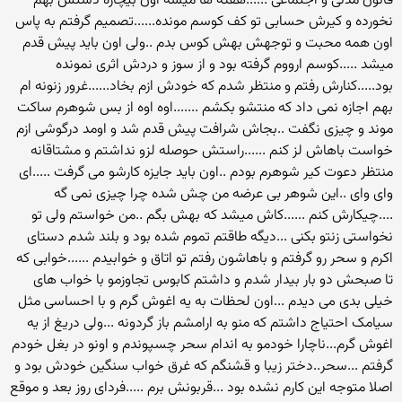
قانون مدنی و اجتماعی ......هفته ها میشه اون بیچاره دستش بهم
نخورده و کیرش حسابی تو کف کوسم مونده......تصمیم گرفتم به پاس
اون همه محبت و توجهش بهش کوس بدم ..ولی اون باید پیش قدم
میشد .....کوسم ارووم گرفته بود و از سوز و دردش اثری نمونده
بود.....کنارش رفتم و منتظر شدم که خودش ازم بخاد......غرور زنونه ام
بهم اجازه نمی داد که منتشو بکشم .......اوه اوه از بس شوهرم ساکت
موند و چیزی نگفت ..بجاش شرافت پیش قدم شد و اومد درگوشی ازم
خواست باهاش لز کنم ......راستش حوصله لزو نداشتم و مشتاقانه
منتظر دعوت کیر شوهرم بودم ..اون باید جایزه کارشو می گرفت .....ای
وای وای ..این شوهر بی عرضه من چش شده چرا چیزی نمی گه
....چیکارش کنم ......کاش میشد که بهش بگم ..من خواستم ولی تو
نخواستی زنتو بکنی ...دیگه طاقتم تموم شده بود و بلند شدم دستای
اکرم و سحر رو گرفتم و باهاشون رفتم تو اتاق و خوابیدم ......خوابی که
تا صبحش دو بار بیدار شدم و داشتم کابوس تجاوزمو با خواب های
خیلی بدی می دیدم ...اون لحظات به یه اغوش گرم و با احساسی مثل
سیامک احتیاج داشتم که منو به ارامشم باز گردونه ...ولی دریغ از یه
اغوش گرم...ناچارا خودمو به اندام سحر چسپوندم و اونو در بغل خودم
گرفتم ...سحر..دختر زیبا و قشنگم که غرق خواب سنگین خودش بود و
اصلا متوجه این کارم نشده بود ...قربونش برم .....فردای روز بعد و موقع