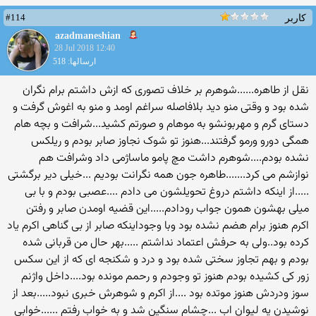
#114
کاربر
azadmaneshian
28 Jul 2018 12:40
ارسالها: 518
نقل از طاهره......شوهرم بر خلاف تصوری که ازش داشتم برام نگران
شده بود و وقتی منو دید بلافاصله سراغم اومد و منو به اغوش گرفت و
دستای گرم و مهربونشو به موهام و صورتم کشید...شرافت و بچه هام
همگی دورو ورمو گرفتند...هنوز تو شوک نجاوز صابر بودم و ریلکس
نشده بودم....شوهرم داشت مچ پامو ماساژمی داد وشرافت هم
نوازشم می کرد.......طاهره جون همه نگرانت بودیم ...خیلی دیر برگشتی
.....از اینکه داشتم دروغ تحویلشون می دادم ....عصبی بودم و با بی
میلی بهشون همون جواب رودادم.....این قضیه اومدن صابر و رفتن
اکرم هنوز برام هضم نشده بود وبا وجوداینکه صابر از بی گناهی اکرم یاد
کرده بود..ولی به حرفش اعتماد نداشتم .....بهر حال من قربانی شده
بودم و بهم تجاوز سختی شده بود و درد و شکنجه ای که از این سکس
زور کی کشیده بودم هنوز تو وجودم و رحمم مونده بود....داخل واژنم
سوز ودردش هنوز موتده بود ....از اکرم و شوهرش خبری نبود.....بعد از
نوشیدن یه لیوان اب ...چشام سنگین شد و به خواب رفتم ......خوابی