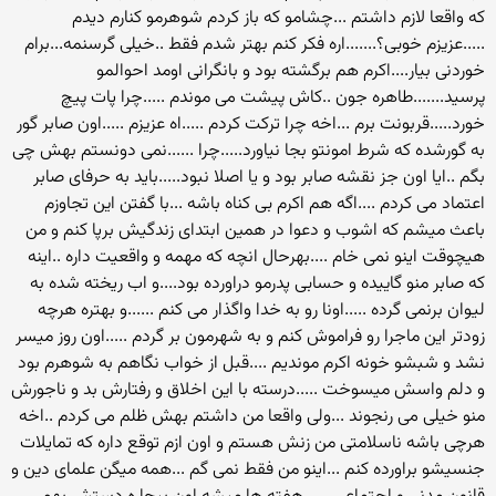
که واقعا لازم داشتم ...چشامو که باز کردم شوهرمو کنارم دیدم
.....عزیزم خوبی؟.......اره فکر کنم بهتر شدم فقط ..خیلی گرسنمه...برام
خوردنی بیار....اکرم هم برگشته بود و بانگرانی اومد احوالمو
پرسید.......طاهره جون ..کاش پیشت می موندم .....چرا پات پیچ
خورد.....قربونت برم ...اخه چرا ترکت کردم .....اه عزیزم .....اون صابر گور
به گورشده که شرط امونتو بجا نیاورد.....چرا ......نمی دونستم بهش چی
بگم ..ایا اون جز نقشه صابر بود و یا اصلا نبود.....باید به حرفای صابر
اعتماد می کردم ....اگه هم اکرم بی کناه باشه ...با گفتن این تجاوزم
باعث میشم که اشوب و دعوا در همین ابتدای زندگیش برپا کنم و من
هیچوقت اینو نمی خام ....بهرحال انچه که مهمه و واقعیت داره ..اینه
که صابر منو گاییده و حسابی پدرمو دراورده بود....و اب ریخته شده به
لیوان برنمی گرده .....اونا رو به خدا واگذار می کنم ......و بهتره هرچه
زودتر این ماجرا رو فراموش کنم و به شهرمون بر گردم .....اون روز میسر
نشد و شبشو خونه اکرم موندیم ....قبل از خواب نگاهم به شوهرم بود
و دلم واسش میسوخت .....درسته با این اخلاق و رفتارش بد و ناجورش
منو خیلی می رنجوند ...ولی واقعا من داشتم بهش ظلم می کردم ..اخه
هرچی باشه ناسلامتی من زنش هستم و اون ازم توقع داره که تمایلات
جنسیشو براورده کنم ...اینو من فقط نمی گم ...همه میگن علمای دین و