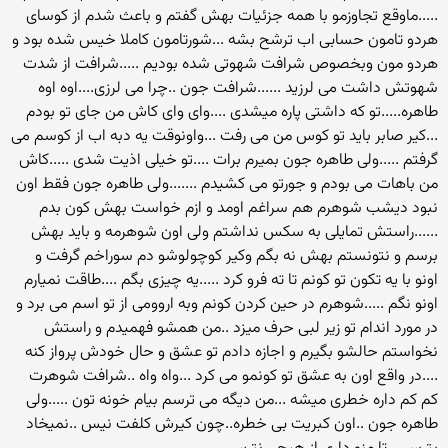
.....ماوقع تجاوزمو با همه جزئیات بهش گفتم و باعث شدم از کوسای
هردو تامون حسابی اب ترشح بشه ...شورتامون کاملا خیس شده بود و
هردو مون وبخصوص شرافت شهوتی شده بودیم .....شرافت از شدت
شهوتش داشت می لرزید ......شرافت جون ..چرا می لرزی....اوه اوه
طاهره.....تو که داشتی پاره میشدی ....وای وای کاش من جای تو بودم
...کیر صابر باید تو کوس من می رفت ...واونوقت یه دبه اب از کوسم می
گرفتم .....ولی طاهره جون بمیرم برات ....تو خیلی اذیت شدی .....کاش
من باهات می بودم و جورتو می کشیدم .......ولی طاهره جون فقط اون
نبود دیشب شوهرم هم سراغم اومد و ازم خواست بهش کون بدم
......راستش تمایلی به سکس نداشتم ولی اون شوهرمه و باید بهش
برسم و نتونستم بهش نه بگم وکیر کوچولوشو دم سوراخم گرفت و
اونو با یه تکون تو کونم تا ته فرو کرد .....یه چیزی بگم ....طاقت نمیارم
اونو نگم .....شوهرم در حین کردن کونم وبه اروومی از تو اسم می برد و
در مورد اندام تو زیر لبی حرف میزد ..من همشو فهمیدم و راستش
نخواستم حالشو بگیرم و اجازه دادم تو عشق و حال خودش پرواز کنه
....در واقع اون به عشق تو کونمو می کرد ...واه واه ..شرافت شوهرت
کم کم داره خطری میشه ...من دیگه می ترسم بیام خونه تون .....ولی
طاهره جون ..اون کبریت بی خطره..چون کیرش کلفت نیس ..نمیخاد