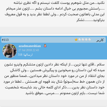
نکنید...من مثل شوهرم پوست کلفت نیستم و اگه نظری نباشه
.....راستش مجبورم بی خیال ادامه داستان بشم .....ازتون عذر میخام
این مدلی باهاتون صحبت کردم ...ولی لطفا نظر بدید و به قول معروف
بترکونید.........تشکر
#113
کاربر
azadmaneshian
27 Jul 2018 22:43
ارسالها: 518
سلام ..اقای تنها ترین....از اینکه نظر دادین ازتون متشکرم واینرو نشون
میده که این داستان رو میخونین و پیگیرش هستین ...ولی کاشکی
بجای انتقاد از من در مورد خود داستان نظر میدادین...ضمنا منظور من
از دان همون خط سه{سوتو} شال بند قهوه ای هستش ...لطفا در مورد
خود داستان نظر بدین......ذکر ادای کلمه خالی بند شایسته شخصیت
شما نیست...بازم ازتون ممنونم .....مرسی...موفق باشید