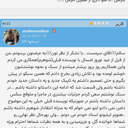
بترسی ..تا منو داری از هیچی نترس ......
#115
کاربر
azadmaneshian
28 Jul 2018 17:58
ارسالها: 518
سلام///اقای سرمست ..با تشکر از نظر تون///به عرضتون برسونم..من
از قبل از عید نوروز امسال با نویسنده قبلی{شوهرم}همکاری می کردم
واین همکاریم روز بروز بیشتر میشدو از سبک و نحوه نوشتنشون
خوشم اومده بود و تلاش زیادی بخرج دادم که همین سبکو در پیش
بگیرم و حتی تصمیم داشتم یه تاپیک جدید و یه داستان جدید خودم
داشته باشم ولی قسمت شد که ادامه این داستانو داشته باشم ...در
سبک نوشتنم سعی کردم جزئیات بیشتری در ماجرا و ماوقع سکس
داستان داشته باشم در صورتیکه نویسنده قبلی خیلی به این موضوع
دامن نمی دادو اینو نمی خوام که به منزله انتقاداز شوهرم داشته باشم
..هنوزم ایشونو استاد خودم می دونم ...ولی بهرحال نظر نهایی رو
شماها خواننده گل. و عزیزمیدین و به همه نظرات شماها احترام ویژه