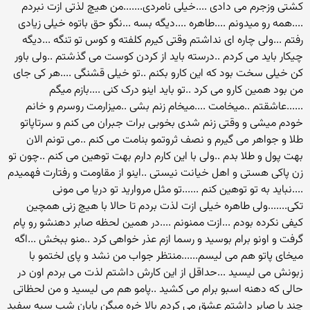
کشتی وزجرم می دادی ....خیلی نامردی.......من هیچ لذتی ازت نبردم
....همه رو میدونم ....طاهره ....دیگه بسه ...نگو حق باتوه خیلی زیادی
رفتم ...ولی چاره ای نداشتم وقتی کیرم کلفته و کوس تو تنگه ...دیگه
چیکار باید می کردم ..درسته باید از کردن کوست می گذشتم ..ولی باور
کن خیلی سخت بود که این کارو بکنم ..تو خیلی قشنگی ....هر کی جای
من بود همین کارو می کرد ..تو باید اینو درک کنی ....بازم میگم
......عاشقتم ..میخامت ....میخام زنم بشی ..میزارمت روسرم و خانم
خودم میشی و وقتی زنم شدی بخوبی برات جبران می کنم و سرتاپاتو
طلا و جواهر می گیرم و نصف ثروتمو بنامت می کنم ..می تونم الان
بهت پول و طلا بدم ..ولی با این کارم دارم بهت توهین می کنم ..چون تو
زن پاکی هستی و اهل خیانت نیستی ..اینو از مقاومت و رفتارت فهمیدم
....نباید به تو توهین کنم ......تو مثل مروارید تو دریا می مونی
تکی.......ولی طاهره خیلی ازت لذت بردم تا حالا با هیچ زنی همچین
کیفی نکرده بودم ...ازت ممنونم ....در همین لحظه صابر دهنشو رو پام
گرفت و اونو برام بوسید و رسما ازم عذر خواهی کرد ..منو ببخش ...اگه
میخای پاتو هم می لیسم......منتظر جواب من نشد و پای لختمو با
زبونش می لیسید ...حداقل از این کارش داشتم لذت می بردم اون در
حالی که دهنه اسبو برام می کشید ..پامو هم می لیسید و من لحظاتی
چند با صابر داشتم عشق می کردم بالا خره میگن پایان شب سیه سفید