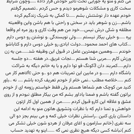
می کنم و منو یه جورایی تحت تاثیر خودش قرار داده .....وچون شرایط
سخت کاری و مشکلات شوهرمو دیدم و حس کردم ..تصمیم گرفتم
خودم عهده دار نوشتنش بشم .....تا کمکی به شریک زندگیم کرده
باشم....زن و شوهر باید در سختی و راحتی با هم باشن واین واقعیته
مطلقه و شکی درش نیس....خود من هم وقت کاری و روز مره ام واقعا
پره .....و خیلی بیکار نیستم .....ولی نویسندگی .و نوشتن رو دوس دارم
...کتاب های احمد محمود...دولت ابادی رو خیلی دوس دارم و کتاباشو
خوندم .....وهمین مهمترین عامل در قبول این وظیفه شد......من یه زن
ورزش کارم ....مربی شنا هستم ...نجات غریق..در هفته ...دو جلسه
دارم.....کمربند دان 3کونگ فو توا دارم و با یه خانم دیگه به شراکت
باشگاه دارم ......و در مابین این تمرینات هم دو ..و حتی ufcهم کار می
کنم .....خلاصه مطلب ..نمی خام از خودم تعریف کرده باشم .... نه ..باور
کنید من کوچک هم شماها هستم ولی فقط خواستم رزومه ای از خودم
براتون گفته باشم و ضمنا یاداور بشم که من بیکار مطلق نبودم و از روی
عشق و علاقه این کارو قبول کردم .......من از همین اول کار ازتون
خواهش و تمنا دارم که با نظرات وتشویق هاتون منو به ادامه این
داستان یاری کنین ..راستش نظرات خیلی کمه و می بینم بجز دو الی
سه نفری (خانم سارامون و اغای عرفان از هردو شون خیلی تشکر می
کنم )نباشه کسی دیگه هیچ نظری نمی گه ......اینو یه تهدید حساب