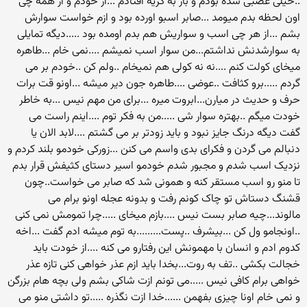
..خیلی عصبی شده بودم و باز به گریه افتادم ...از خودم و از همه چی
اون لحظه بدم میومد ...صابر اسبو اورده بود و ازم خواست سوارش
بشم ...از هر چی اسب و سواریش هم بدم اومده بود .....دیگه تمایلی
به سوارشدنش نداشتم...من سوار اسب نمیشم ....نمی خام ...طاهره
میخای کولت کنم ....نه نه کولی هم نمیخام ..ولم کن ..خودم بر می
گردم .....برو کثافت ..عوضی ....طاهره جون دیر میشه ...اونو قت برات
حرف و حدیث در میارن...ابروت میره ...برای من مهم نیس ...به خاطر
خودت میگم ..بهتره سوار شی .....من به فکر توم ....اینم راست می
گفت دیگه درنگ جایز نبود و باید زودتر بر می گشتم ....لابد الان یا
دنبالم می گردن و فکرای بدی واسم می کنن ...زورکی خودمو بلند کردم و
نزدیک اسب شدم و مجبور شدم خودمو اسیر دستای کثیفش قرار بدم
تا منو رو اسب مستقر کنه و همونی شد که صابر می خواست..چون
قشنگ دستاش تو چاک کونم رفت و بدونه عجله اونو برام می
مالوند...چیه صابر بست نیس ....بازم میخای .....چرا تمومش نمی کنی
..اونجامو ول کن ...بیشرف ..پست.........به توم میشه ادم گفت ...اخه
کدوم ادم و انسان با مهمونش این رفتارو می کنه ....از خودت باید
خجالت بکشی ..تف به روت...بخدا باید ازم عذر خواهی کنی تازه عذر
خواهی برام کافی نیس .....می تونم ازت شاکی بشم ولی بچه هام بزرگن
و نمی خام اونا چیزی بفهمن ......خدا ازت نگذره .....تو داشتی منو می