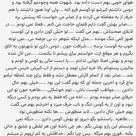
هوای خوبی بهم دست داده بود. شهوت همه وجودمو گرفته بود و
دوس داشتم کیرشو تو کوسم فرو کنه ....ولی اونا هنوز داشتند با هم
حرف از یه معامله می کردند و از صابر می خواست که پیشش بره
.....صابر بهش گفت دارم قضای حاجت می کنم ...فعلا نمی تونم .....در
لابلای صحبتاش ..بهم می گفت .....تو خیلی کون دادی و لی کوست
هنوز کمی تنگ مونده ....مثل اینکه شوهر ت بی عرضه س...نمی تونه
خوب به کوست برسه .....شرافت جون ..دوس داری تو شهرتون یه اتاق
بگیرم و هر موقع ازت خواستم بیای پیشم تا بکنمت.. ....من لال شده
بودم و بهش اصلا جوابی ندادم .....با دست مالی رو کوس و کونم و
مالیدن پستونام بالا خره ابش اومد و دستم از اب کیرش خیس خیس
شد.....صابر بعد از اتمام کارش معطل نشد و فقط برای چند لحظه لبامو
ماچ کرد و اخرین جمله ای که بهم گفت این بود ......خیلی بهم حال
دادین ......مواظب کوست باش....توم خوشکلی......طاهره جون تو این
حرفای صابر مونده بودم .....اخه من که فقط یه نفر بودم و کسی دیگه
نبود و اون از یه کوس تنگ و ناب حرف میزد و اخرشم بهم می گفت
بهم خیلی حال دادین ...لابد منظورش .....ها نکنه منظورش توه
.....طاهره ..راستشو بگو دیروز تو بهش کوس دادی ......دیگه نمی
تونستم این رازو بهش نگم ..هر چی باشه اون هر غلطی و عشق و حالی
بکنه ..فوری بهم میگه ..پس چرا نگم ..حداقلش یه کم ارووم تر میشم