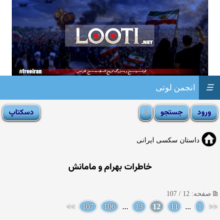
☰
انجمن لوتی
داستان سکسی ایرانی
خاطرات بهرام و مامانش
صفحه: 12 / 107
>>
107
106
...
13
12
11
...
1
<<