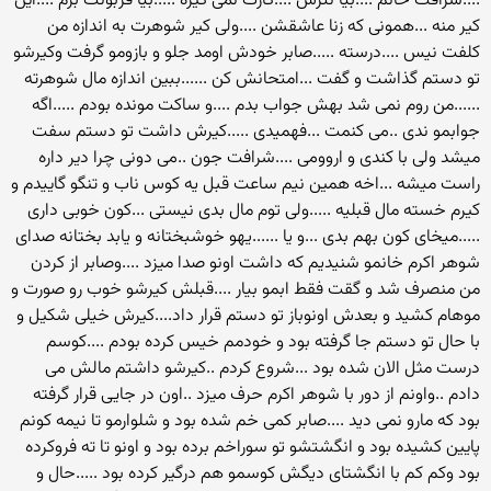
....شرافت خانم ....بیا نترس ....گازت نمی گیره .....بیا قربونت برم ....این
کیر منه ...همونی که زنا عاشقشن ....ولی کیر شوهرت به اندازه من
کلفت نیس ....درسته .....صابر خودش اومد جلو و بازومو گرفت وکیرشو
تو دستم گذاشت و گفت ...امتحانش کن ......ببین اندازه مال شوهرته
......من روم نمی شد بهش جواب بدم ....و ساکت مونده بودم .....اگه
جوابمو ندی ..می کنمت ...فهمیدی .....کیرش داشت تو دستم سفت
میشد ولی با کندی و اروومی ....شرافت جون ..می دونی چرا دیر داره
راست میشه ...اخه همین نیم ساعت قبل یه کوس ناب و تنگو گاییدم و
کیرم خسته مال قبلیه .....ولی توم مال بدی نیستی ...کون خوبی داری
.....میخای کون بهم بدی ...و یا ......یهو خوشبختانه و یابد بختانه صدای
شوهر اکرم خانمو شنیدیم که داشت اونو صدا میزد ....وصابر از کردن
من منصرف شد و گقت فقط ابمو بیار ....قبلش کیرشو خوب رو صورت و
موهام کشید و بعدش اونوباز تو دستم قرار داد....کیرش خیلی شکیل و
با حال تو دستم جا گرفته بود و خودمم خیس کرده بودم ....کوسم
درست مثل الان شده بود ...شروع کردم ..کیرشو داشتم مالش می
دادم ..واونم از دور با شوهر اکرم حرف میزد ..اون در جایی قرار گرفته
بود که مارو نمی دید ....صابر کمی خم شده بود و شلوارمو تا نیمه کونم
پایین کشیده بود و انگشتشو تو سوراخم برده بود و اونو تا ته فروکرده
بود وکم کم با انگشتای دیگش کوسمو هم درگیر کرده بود .....حال و