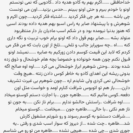
خداحافظی ......اکرم بهم یه کادو هدیه داد ..کادویی که نمی تونستم
اونو با خودم ببرم و حتی اونو ببینم ...حدس بزنید....اون می تونست
چی باشه .......نه هر چی فکر کردید ....اشتباه فکر کردید....چون اکرم و
شوهرش و با پیشنهاد صابر یه راس اسبو بهم هدیه داده بودند اسبی
که هنوز بدنیا نیومده بود و در شکم اسب مادیان بار دار منتظربود
متولد بشه .....صابر بهم قول داد که اونو برام خوب تربیت و نگه داری
کنه .....اه ..چه سوپرایز جالب و تلخی....تلخ از اون بابت که من فکر می
کردم که لابد این قیمت کوسم دادن زورکیم به صابره ......نمیشد اونو
قبول نکنم چون همه خونواده و خصوصا بچه هام خوشحال و ذوق زده
شده بودند ..وحتی شوهرم ابراز خوشحالی می کرد .....اوه اوه صالح اگه
بدونی ریشه این اهدای کادو به خاطر کوس دادن زنته ..هیچ وقت
خوشحالی نمی کردی ولی شایدم اره ...چون شوهرم بی غیرت تشریف
دارن......باز هم تو اتوبوس شرافت کنارم اومد و خواست مثل اون
دفعه..کوس مالیم کنه .......طاهره جون ..با اجازت دستم کوستو میخاد
......اوه شرافت ..راستش حالشو ندارم ......برام ناز نکن .....به جون تو
ناز هم نکنی ..با حالی.....طاهره جون ....میخامت ...کوستو میخام
....شرافت دستشو به کوسم رسوند و رو شورتم مشغول کارش
شد....طاهره ..چت شده ...از دیروز که سوار اسب شدی و رفتی ..یه
جوری شدی ...چی شده .....هیچی نشده .....طاهره من تو رو می شناسم