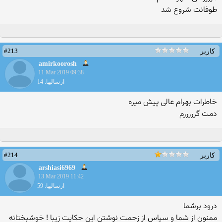
طوفانت شروع شد
#213
کاربر
amirkoorosh
11 Mar 2019 09:38
ارسالها: 14
خاطرات بهرام عالی پیش میره
دمت گرررررم
#214
کاربر
arshiasi6969
13 Mar 2019 11:42
ارسالها: 59
درود برشما
ممنون از شما و سپاس از زحمت نوشتن این حکایت زیبا ! خوشبختانه