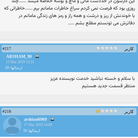
#217
کاربر
ARSHAM_98
15 Mar 2019 13:21
ارسالها: 29
با سلام و خسته نباشید خدمت نویسنده عزیز
منتظر قسمت جدید هستیم
#218
کاربر
arshiasi6969
17 Mar 2019 14:09
ارسالها: 59