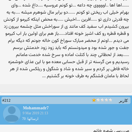
#212
کاربر
Mohammadr7
9 Mar 2019 21:13
ارسالها: 70
مررررسی شهره خانم