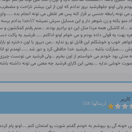
کاربر
ارسالها: 518
دیم ........دستای صالحو گرفتم و بهش گفتم ......خب حالا هم دیر نشده همه چیم مال توه .....صالح دلم میخواد الان بزاری کونم و خوابتو به حقیقت تبدیل کنی .......نه نمی تونم .....خواهش می کنم صالح .......اخه طاهره نمیشه اینکار گناهه.......صالح گناهش پای من .لطفا دل منو نشکون خیلی دلم می خاد کیرت بره تو کونم .اصلا من بجای تو میرم جهنم .......وای وای طاهره نمی دونم دلم نمی خاد حرفتو زمین بزنم .........همین یه بار بزار کونم ..اگه خوشت نیومد دیگه بعدش اصرار نمی کنم .....خدایا توبه توبه خودت شاهدی من دارم مجبور میشم اینکارو با زنم می کنم .......صالح انگار داشت راضی میشد من باور نمی کردم ...اوخ جون ....خیلی دلم میخواست شوهرم برای اولین بار کونمو بکنه البته قضیه کون دادنم به عذرا فرق می کرد و من در شرایط خاصی بهش کون داده بودم که قبلا در قسمت های قبلی براتون شرح دادم ........یهو فکری به نظرم رسید بلند شدم و رو طاقچه اتاق قوطی مایعه رو اوردم و اونو باز کردم .........صالح می خام از این مایع دارویی که عذرا زن ملا حیدر برام اورده استفاده کنم .......خب این دارو مگه خوردنیه .....نه صالح اون مالیدنیه و باید اونو به کیرت بمالم و بعدش دیگه معلومه که چکارش کنی .......مایعه رو به کیرنیمه سفت شده صالح زدم لحظاتی از مالیدن اون نگذشته بود که صدای صالح بلند شد ......اوه اوه طاهره کیرم داره داغ میشه ..اوه اوه اینو چکارش کنم ...نکنه بد باشه ...نه عزیزم نگرون نباش این دارو رو باید تو کوس و کونم کنی این اثرات بهداشتی و ضد عفونی و این جور چیزا رو داره و اون داغیش باعث میشه شهوت ادم بیشتر بشه .......کیر نیمه سفت صالح در اثر مالش اون مایعه مثل سنگ شده بود و در اوج کلوفتیش قرار گرفته بود اون دیگه اماده فتح کونم بود ....من به حالت سگی خودمو قرار دادم و کمرمو خوابوندم و باسنمو در حالتی قرار دادم که کونم در بهترین حالت گاییدنش قرار گرفته بودصالح به نسبت دفعات قبل نبود اون از چشاش شهوت می بارید و.....اون به باسنم خودشو مستقر کرد .......طاهره جون ......جونم شوهرم ......میخام ابتدا بزارم کوست و بعدش کونتو بکنم ......اخه چرا از اول کونمو نمی کنی ...اخه طاهره یه هفتس تو کف کوستم و دلم راضی نمیشه کوستو نکنم و بعدش درست و بهداشتی نیست کیرمو که به کونت رفته رو به کوست بزنم ...اخه نمی خام مریض بشی ......باشه عزیزم حق با توه اول با کوسم کار کن .......صالح با کمک دستام کیرشو در همون حالتم به کوسم زسوند و تلمبه هاشو شروع کرد کیرش در اثر اون مایعه در اوج نعوظ قرار داشت و بخوبی کوسمو پر کرده بود اون داشت تکوناشو بیشتر می کرد و من هم کوسم داغ کرده بود و حسابی شهوتی شده بودم سینه هامو به کف اتاق رسوندم و ودستا مو که بهش متکی بودم رو ازاد کردم و با اون قسمت های بالای کوسمو می مالوندم ...اوه اوه..صالح تا حالا خوب اومده بود و منو داشت به اوج لذت و هوس می رسوند ...افرین به شوهرم .......اگه از ابتدای ازدواجمون اینجوری باهام سکس می کردی الان منو در جاده خطر ناک خیانت نمی انداختی .......دیگه کردن کوسم کافی بود و باید باقی کارشو رو کونم انجام میداد...اینو به صالح تذکر دادم ....اون کیرشو دراورد و اماده شد که کونمو بکنه .......هنوز مرددبود ...من معطل نکردم کیرشو از زیر شکمم گرفتم و اونو رو سوراخ کونم قرار دادم ........طاهره جون .....بله شوهرم ...میخام حالتو عوض کنی و به پشت بخوابی و این مدلی بکنمت .......چشم هر چی تو بگی .....من به پشت رو کف اتاق خوابیدم و دو پامو به شونه هام رسوندم و با دستام اونو گرفتم اون سر کیرشو به سوراخ کونم کشید و اونو کمی مالید و بعدش چشاشو بست و گفت خدایا توبه منو قبول کن ...منو ببخش ...و بعد کیرشو با کمک یکی از دستام به کونم فشار داد و بعد از کمی تلاش کلاهکشو تو کونم فرو کرد ..بهش گفتم دیگه باید ارو متر کارتو ادامه بدی ....داشتم کمی اذیت میشدم و درد کونم شرو ع شده بود ولحظه به لحظه کیرش بیشتر فرو می رفت تنها چیزی که مانع بیشتر شدن درد کونم شده بود داغی مایعه بود که اونجامو داغ کرده بود واین لذت خیلی خوبی بهم میدادصالح موفق شده بود کیرشو کامل تو کونم جا بده ولی تکونی بهش نداده بود و در همون حالت نگه اش داشته بود ....طاهره درد نداری .......صالح کمی درد داره ولی این دردو به خاطر شوهرم بجون می خرم .....لطفا صالح اروم اروم رو کونم تلمبه بزن .......چشم عزیزم ......اوف اوف با تکونای کیرش و داغتر شدن داخل کونم من داشتم حسابی کیف می کردم دیگه دردو فراموش کرده بودم و تنها چیزی که می فهمیدم لذت پایان ناپذیر کیر ی بود که تو کونم عقب جلو میکرد..صالح هم واقعا شهوتی شده بود و لذت می برد و مرتب قربونم می رفت من داشتم ارضا میشدم و بالاخره هم برای اولین بار با کیر شوهرم به ارگاسم رسیدم .......صالح هم ابشو تو کونم ریخت و روم ولو شد ........صالح نظرت چیه ...کونم بهت لذت داد ......اوه اوه طاهره بهم خیلی چسپید من حق داشتم عاشق کونت باشم ...واقعا اگه کون کردن این ل