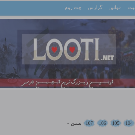
یت
قوانین
گزارش
چت روم
104
105
106
107
پسین »