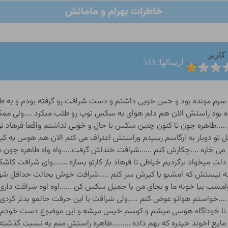
خاطرات بهرام و مامانش
کاربر
ارسالها: 518
 اونو با مایعه تو کوسم بکنم ..رعنا و مادرش تو اتاق سر گرم کار خودشون بودند...به ارومی رفتم مستراح و شلوارمو تا نصف رونام کشیدم پایین و مایعه رو به دسته زدم و لیزش کردم و اونو تو کوسم فرو کردم ....با همون رتیم و مالوندن های همیشگی و تکراری که شامل سینه هام و دور وورکوس و کونم شهوتمو اروم کردم و ابی از کوسم گرفتم ......داشتم خودمو جمع و جور می کردم که از مستراح بیام بیرو ن یهو سرو کله هاشم تو حیاط خونه پیدا شد اون مثل اجل معلق خودشو به رو بروم رسوند واشاره به کیرش میکرد و سهم امروزشو از م طلب میکرد .....اوه اوه همه خوشی و لذت اون گوشت کوبه رو کوسمو رو با دیدنش پروند ....اهسته بهش اشاره کردم بره تو مستراح .....اون بدو خودشو به مستراح رسوند .....رفتم تا نزدیکای اتاق رعنا و مادرش که سرو گوشی اب بدم .....همه چی اروم بود و اونا سر گرم کارشون بودند ......برگشتم تو مستراح ......وای هاشم کیرشو سیخ کرده بود و به نظرم از دیروز و روز های قبل کمی کلفتر به چشم میومد ...انگار چشم من مشکل داشت ...اخه مگه میشه یه روزه کیرش کلفتر بشه ....نکنه این هم از اثرات مخرب این مایع لعنتی باشه ///اون کثافت موهای کیرشو زده بود و خیلی ترو تمیز به نظر میرسید ....راستش هوس کردم اونو بخورم ..من داشتم عادت به کیر خوری می کردم و اینو دوست داشتم ....دو دل بودم بخرمش و یا همون مالش کیرو انجام بدم ...نگاه قیافه هاشم کردم ...اون با نگاش تمنای منو می کرد و انگار ازم می خواست کاملا خودمو تسلیمش کنم .......چکار کنم ....باید سریعا تصمیم می گرفتم وضعیت و وقت مناسب نبود و هر ان ممکن بود رعنا و مادرش سر برسن و گند این کار دربیاد ......کیرشو دستم گرفتم و بهش گفتم ......هاشم بهم گوش کن من امروز می خوام یه تنو عی به کارم بدم ولی فقط برای یه بار این کارو می کنم و یهو خوش خیال نشی که باز اونو تکرارش کنم .....من می خوام امروز کیرتو بخورم .......هاشم ذوق زده شده بود و یهو به هوا پرید و دستاشو از سر شوق بهم می مالید .......وای طاهره باور نمی کنم که داری اینو میگی ...نه نه من دارم انگار خواب می بینم و تو خیال دارم ازت می شنوم ......اون داشت چشاشو می مالید و دست به بازوم و شونم میزد تا واقعیت این قضیه براش معلوم بشه ......اره طاهره من براستی تو خواب و رویا نیستم و واقعا تو جلومی و اماده ای که کیرمو تو دهنت کنی ....وای خدایا شکرت ...به این ارزو هم رسیدم ........طاهره بخدا از بس تو رویا وخیالم بهت فکر می کنم و باهات سکس می کنم خیلی سخت باورش کردم ...ازت ممنونم طاهره ........راستی می دونی فردا تولدمه .......ببین هاشم باز میگم خوش خیال نباش و صابون به شکمت نزن وامید به خودت نده که من دارم انگاری تسلیمت میشم اصلا از این خبرا نیست ومن خبری از روز تولدت نداشتم و فقط یهو تصمیم گرفتم کیرتو بخورم ...شاید دلیلش درد مچ دستم باشه که این چند روز به خاطر مالیدن کیرت بهش گرفتار شدم .....و حالا فرض کن این کادوی تولدته و من دارم بهت هدیه میدم ......از اب داخل افتابه کیرشو اب کشیدم و تمیزش کردم .....و در حین تمیز کردنش اونو کمی مالوندم و باز سفتش کردم اخه در حین حرفامون کیرش کمی شل شده بود ....دیگه کیرش اماده خوردن شده بود ...به ارومی اونو به لبم رسوندم و سر کلاهک کیرشو با زبونم خوردم و نگاهی به صورت هاشم کردم ...اون واقعا در اوج لذت و شهوت بود و از چشاش مستی عشق و هوس میبارید......نگاهمو ازش گرفتم و متو جه کار خودم شدم ..کم کم کیرشو تو دهنم کردم و تو دهنم با زبونم می خوردم تخمای کیرش تو دستام مالش می خورد ...هاشم اه و ناله اش بلند شده بود و قربون و صدقه ام می رفت////....اون حقم داشت قربونم بره چون انتظار خوردن کیرشو نداشت ......دنیا به کام هاشم می گشت و من داشتم با کیرش تو دهنم کار می کردم انگار اون داشت ارضا میشد و اماده میشد ابشو تو دهنم کنه ...من قصد نداشتم ابشو بخورم ...لذا اماده شدم اونو درارم ولی یهو دستای قوی هاشم مانعم شد اون دستا سرمو نگه داشته بود و نمی زاشت تکونش بدم ......در همون لحظه هاشم ازم درخواست عجیبی کرد.......طاهره لطفا اب کیرمو قورت نده و تو دهنت نگه دار...چون میخوام اونو تو دهنم بریزی ...دلم میخواد اب کیرمو بخورم ....به حق چیزهای ندیده و نشنیده .....این دیگه چه حرفیه ...واقعا این هاشم عجب موجودیه ...شنیده بودم زنا گاها اب کیر مردا رو می خورند ولی خوردن اب کیر توسط مرد رو ندیده بودم........لحظاتی بعد اب کیرشو تو دهنم احساس کردم و اونو نگه داشتم راستش از اول هم تمایلی به قور ت دادنش اصلا نداشتم ......هاشم نیم خیز شد و زیر بازو هامو گرفت و منو بلند کرد و جلوش ایستادم ...اون بدونه معطلی لباشو رو لبم گذاشت و وبعدش دهنشو باز کرد و اماده شد من اب دهنمو تو دهنش بریزم ...اوه چه صحنه عجیبی رو تجربه می کردم .......من کل اب دهنمو تو دهنش ریختم و داشتم نظاره گر خوردن او ن تو دهن مبارکش بودم ...براستی در جای خودم از این کارش متعجب بودم و تکون نمی خوردم ...هاشم همه شو خوب خورد و یه دفعه دستاشو به کمرم رسوند و لباشو به لبم رسوند و داشت منو می بوسید ..من هنوز در ش