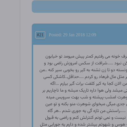
#21
Posted: 29 Jan 2018 12:09
وک حرکت قبلیش بودم و نتو نسته بودم مانع بوسیذنش بشم .....اون دید که من ساکت جلوش وایسادم و تکون نمی خورم به خودش جریت داد و دستاشو از کمرم به باسنم رسوند و داشت اونو مالش میداد و کم کم انگشتای دستشو در چاک کونم حس می کردم .......بهو من از شوک خارج شدم ...نه نه من نباید بیشتر ازاین میدون رو بهش بدم ..با دستام دستاشو پس زدم و خودمو ازش دور کردم ........وای وای هاشم داری چه غلطی می کنی ...قرار مون این نبود که منو لمس کنی ......انگاری کمی بهت رو میدم توم از کنترل خارج میشی و اقعا که ....کاری نکن از این کارامروزم پشیمون بشم ........وای طاهره ناراحت نشو بخدا منظوری نداشتم فقط خواستم دور لباتو تمیز کنم چون حس کردم از اب کیرم روش مونده .....ولی خب این باعث شد طعم شیرین بوسیدن لباتو بچشم ........واقعا طاهره ازت ممنونم ...من انتظار این کارتو امروز نداشتم ......ممنونم .....ممنونم...اون مثل دیوونه ها در حین گفتن کلمه ممنونم ازم دور شد و به اتاقش رفت ......برای لحظاتی در جای خودم میخکوب شدم پاهام بی حس شده بود خودمو به دیوار مستراح تکیه دادم و ودو دستمو به صورتم گرفتم ....داشتم به خودم و این کارایی که دارم انجام میدم فکر می کردم .....من دارم با خودم چکار می کنم .....به نسبت روز های گذشته و ماه قبل خیلی تغییر کردم......چرا اینجوری شدم .....وای وای خدایا عا قبتم چی میشه ....با این کارام کاری دست خودم میدم ......بلند شدم رفتم تو حیاط و از اب حوض دست و صورتمو شستم ....یه کمی سر حال اومدم ......سر سفره ناهار باز این افکار سراغم اومد ......خیلی ساکت و اروم مشغول خوردن بودم ...هاشم هم اروم بود و مثل قبل شده بود ......مادر شوهرم متعجب از من شده بود .......طاهره چیه انگار سرحال نیستی ...چرا تو خودتی و ساکتی .....نکنه خبریه ..ها ....بهم بگو... نه سکینه خانم خبری نیست فقط کمی خسته ام .....رعنا بهم چپ چپ نگاه می کرد ......مادر ولش کن .....اون داره ادا در میاره ..اخه مدتیه کمی از زیر کار در میره و من دارم جورشو میکشم ......اصلا حوصلشو نداشتم جواب این ور پریده رو بدم ...اه اه خدا کنه هر چه زودتر از دست این هاشم و رعنا راحت بشم ......کمی به خواب نیاز داشتم .....از دست اشتباهات و بعضی کارای نسنجیده ام ناراحت بودم ...کار اولم با هاشم که به خاطر دو تا شورت بهش میدون دادم و از حرکتم و شل بازیم با شاهین که اونم کمی رو خودم مسلط کردم و این اخری هم خوردن کیر هاشم که کاش اینو انجام نمی دادم .....اه من حالا با این شاهین چکار کنم ..انگار اونم کیرشو صابون زده و اماد ه شده منو بکنه ........یه ساعتی میشد خوابیده بودم با صدای میو میو گربه داخل حیاط که لابد اومده بود چیزی گیر بیاره و بخوره بیدارشدم .....سرحال شده بودم .....تواتاقم خودمو سرگرم وسایلم کردم ......تصمیم گرفته بودم سر قرار شاهین نرم و فراموشش کنم ..دیگه بسه ...من تو چالش شیرین عشقی فرهاد خودمو در گیر کرده بودم و امادگی چالش جدیدیو در خودم نمی دیدم .....فرشید اومده بود رعنا باهاش خوب بود و انگار شوخی های فرشید به مزاقش خوب میود چون هروقت میومد ازش خوب استقبال میکرد........بازاومده بود که منو ببره خونه پدرم .......بایستی اماده می شدم و باهاش میرفتم .....خونه رو با فرشید ترک کردیم