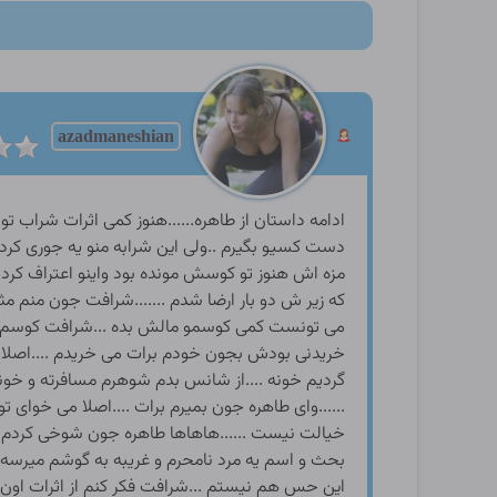
azadmaneshian
ادامه داستان از طاهره......هنوز کمی اثرات شراب تو سرم مونده بود و حس خوبی داشتم و دست شرافت رو گرفته بودم و به طرف خونه می رفتیم کمتر پیش میومد تو خیابون دست کسیو بگیرم ..ولی این شرابه منو یه جوری کرده بود راستش الان هم دلم هوای یه سکس توپ رو طلب میکرد ....ولی ممکن نبود .....شرافت از سکس امروزش راضی بود و مزه اش هنوز تو کوسش مونده بود واینو اعتراف کرد .....طاهره جون تا کنون چنین سکس با حال و خوبی نداشتم واقعا فرهاد تونسته دو تا زن تشنه به کیر رو بخوبی سیر کنه ..من که زیر ش دو بار ارضا شدم .......شرافت جون منم مثل تو دوبار به ارگاسم رسیدم وراستش اعتراف می کنم الان هم هوس یه کیر مثل مال فرهاد رو کردم ....حداقل..کاشکی کسی می تونست کمی کوسمو مالش بده ...شرافت کوسم می خاره ....چکارش کنم ......شرافت خنداش گرفت.....واه واه طاهره جون من الان کجا یه کیر کلفت برات گیر بیارم ...اگه خریدنی بودش بجون خودم برات می خریدم ....اصلا دلت میخواد برگردیم خیاطی تا فرهاد باز کارتو بسازه .......وای شرافت کاشکی میشد ولی هوا داره تاریک میشه و ما ناچاریم بر گردیم خونه ....از شانس بدم شوهرم مسافرته و خونه نیستش که امشبو با کیرش سر کنم .....شرافت خوش بحالت حداقل شوهرت امشب پیشته و شب بهت سرویس میده ......وای طاهره جون بمیرم برات ....اصلا می خوای توامشب بیا خونه ما و بجای من با جمیل سکس کن ......اوه اوه شرافت داری جدی میگی میخوای شوهرت منو بکنه و تو عین خیالت نیست ......هاهاها طاهره جون شوخی کردم ....خواستم هواتو عوض کنم .....ولی شرافت با این حرفت حالمو بدتر کردی .....راستش من تازه گی یه جوری شدم ..هر گاه بحث و اسم یه مرد نامحرم و غریبه به گوشم میرسه نا خوداگاه هوسی میشم و کوسم خیس میشه و این موضوع دست خودم نیست و نمی تونم کنترلش کنم و راضی به قبول این حس هم نیستم ...شرافت فکر کنم از اثرات اون مایع اخوند حیدره که بهم داده .........طاهره راستش منم به نسبت گذشته هوس و شهوتم بیشتر شده و دارم یه جورایی مثل تو میشم ......نمی دونم با این هوسمون چکار کنیم ...خدا کنه کار دست خودمون ندیم ......با رسیدن به در خونه شرافت ازم خدا حافظی کرد و من هم اومدم تو خونه ......اون شب اتفاق خاصی نیفتاد و فقط من به گمانم به خاطر تاثیرات شراب اشتهام دو برابر شده بود و شکممو تا تنوستم پر کردم و بعدش اخر شب اومدم تو اتاقم ..... قبل از خواب تو بستر باز یاد ماجرای شاهین افتادم ...فردا قرار بود برم سر قرار تا همدیگرو ببینیم .....نمی دو نستم با این قضیه شاهین چکار کنم و چاره ای براش پیدا نکرده بودم ...می تونستم خیلی ساده این ماجرا رو فراموش کنم و اصلا بی خیال قرار فردا بشم ولی راستش از نرفتن به قرار فردا کمی می ترسیدم و در واقع هیبت و شخصیت خاص شاهین منو به هراس انداخته بود وبه یه دلیل شاید بچه گانه فکر میکردم که اگه فردا نرم اون نشونی اینجا رو پیدا می کنه و تو کوچه و محلمون ابرومو می بره ...چون یه حسی بهم می گفت شاهین این کارا براش مثل اب خوردنه و شاید هم یه نصف شب مثل دزد بیا تو خونه منو با خودش ببره ....اوه لرزی به بدنم اومد .....یعنی واقعا شاهین این کارو میکنه ...این کارا از اون بعید نیست .......اون شب خواب خیلی راحتی داشتم و صبح بیدارشدم ...همون اول صبحی ارزو کردم اون هاشم بی شرف نیادسراغم .و پشت در اتاقو با کیرش نگیره ...ولی خوشبختانه اثری از اومدنش نبود .....تا وقت ظهر همه چی تو خونه اروم بود و به کار خونه مشغول بودم نزدیک ظهر باز چشمم به دسته اب گوشته افتاد هوس کردم