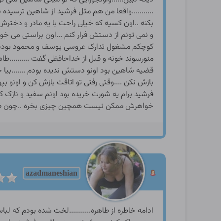
azadmaneshian
ادامه خاطره از طاهره...........لخت شده بودم که لباس خونه گی رو بپوشم به خودم گفتم شورت رو امتحان کنم ....اونو پام کردم ......اوف اوف کیپ تنم بود و به باسنم چسپ شده بود و چاک کونمو پوشونده بود ...افرین فرشید برادر حشره ای خودم که چیز مشتی برام خریدی .انگار در غیاب من عذرا باز اومده بود اینجا تا بلکه دستش به من برسه و لابد منو ترتیب بده ...اوه خوب شد خونه نبودم و اون به هدفش نرسید ...راستش نمی خواستم زیادی بهش میدون بدم فعلا بسشه و بزار مدتی تو کفم بمونه .......همه چی عادی تو خونه پیش می رفت و شب شده بود و اماده شدم که بخوابم ...اه قبل از خواب باز فکر شاهین وکارایی که می تونه و امکان داره انجام بده رو مرور می کردم و نگران و مضطرب به روزای بعد فکر می کردم ......صبح روز بعد پنج شنبه بود وشوهرم قرار بود برگرده .....دلم می خواست امشب ازش خوب پذیرایی کنم و اونو سر حالش کنم شاید این تصمیم به خاطر عذاب وجدانم باشه که این هفته به شوهرم دو بار خیانت کرده بودم وفرهاد منو دو دفعه گاییده بود ومن می خواستم با این کارم یه جورایی عذاب وجدانمو ماست مالی کنم .....وای عجب دنیایی برای خودم ساختم ......وقت ناهار شده بود . و هاشم اومده بود خونه و انگار منتظر بود من برم مستراح و اون بیاد که کیرشو بمالم ولی من کنار مادرش تکون نمی خوردم و بهش نگاه نکردم ...راستش می خواستم ازش بخام این دو روز اخر هفته از خیر این کارش بگذره و به خاطرو احترام برادرش بی خیال مالش کیرش بشه ..ولی بعید بود این خواهشمو قبول کنه ......ناهار رو خوردیم هاشم بی تابی می کرد که منو بکشونه به مستراح و گوشه ای از خونه که کارشو بسازم ....راستش می خواستم این دو روزه رو پاک بمونم و فقط به شوهرم برسم ......من منتظر اومدن شوهرم بودم ......هاشم کلافه شده بود و من کنار مادرش نشسته بودم ......اون عصبانی نشون میداد با خشم بهم نگاهی کرد و بلند شد و از خونه بیرون رفت ....اوه اوه فعلا از دست هاشم خلاص شده بودم....شوهرم بالاخره اومد اون از بار قبلی سرحال تر نشون میداد و با مهربونی و خنده باهام برخورد کرد دلم می خواست بهش این دو روزه همه جوره برسم اه صالح کاشکی می تونستی یه مرد واقعی باشی و منو مجبور نمی کردی که به اغوش مردای غریبه پناه ببرم و ووو........فکرام برام تکراری شده بود و نتیجه ای برام نداشت ....با صالح رفتیم تو اتاقمون ...اون درو از داخل بست و منو به اغوش کشید و منم تمنای اغوش شوهرم بودم لبمو رو لباش گذاشتم و اونو عاشقونه می بوسیدم صالح سفت و محکم منو گرفته بود و دستاشو رو کونم می کشید من ضمن بوسیدنمون دستمو به زیپ شلوارش بردم و اونو پایین کشیدم و کیر سفت شده شو دستم گرفتم .انگار صالح داشت راه میفتاد واونم با دستاش رو چاک کونم کار می کرد و از مالیدن کوسم هم غافل نمیشد از بس جفتمون در هول عشق و شهوت بودیم سریع دست بکار شدیم و همدیگه رو لخت کردیم و صالح منو خابوند و کیرشو به دهانه کوسم رسوند و اهی کشید/////وای طاهره اگه بدونی این هفته چقدر مشتاق بدنت و اندامت و کوست بودم هفته قبل نتونستم از ت خودمو سیر کنم و این دو شب اخری خواب تو رو می دیدم من تو خواب داشتم باهات سکس می کردم و همین دیشب تو خواب از کون کردمت ......صالح می خندید ........جالب اینکه دیشب تو خواب نمی زاشتی بزارم کونت و می گفتی ....صالح برات گناهه کونمو نکن و از جلو باهام کار کن ......منم خندم گرفته بود .....برای اولین بار درزندگی مشترکمون باهم می ختدی