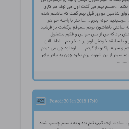
#22
Posted: 30 Jan 2018 17:40
ذتو به مرد میده ارزش داره گناهشو به گردن بگیره ......طاهره ازت متشکرم ....لباشو بوسیدم و بهش گفتم ...منم راضیم ....هر موقع دلت خواست کونم در خدمت توه ......باهم بلندشدیم و لباسامونو تنمون کردیم و اومدیم بیرون ......صالح سرحال و سر مست از یه سکس خوب در کنار مادرش داشت به حرفاش گوش میداد و منم همین حالتو داشتم .......تا شب همه چی عادی خوب بود و فقط تنهاموضوعی که حالمو می گرفت هاشم بود که شب بهم چپ چپ نگاه میکرد ......قبل از خواب باز کنار صالح بودم سرمو رو سینه اش گذاشتم وگفتم .....اگه دلت می خاد باز منو بکنی من حاضرم ......طاهره بدم نمی یاد.......دستمو تو شلوارش بردم .وکیرشو که شل وخوابیده بود گرفتم واونوکمی مالوندم ...وادامش دادم تا سفت شد ...وبدونه معطلی شلوارمو پایین کشیدم ورو کیرش سوار شدم و با حرکت به کمرم رو کیرش تلمبه می زدم صالح کمی خسته به نظر می رسید و انچنان به خودش تکون نمی داد ....... رو این مدل سکسم زود خسته میشدم خواستم حالتمو عوض کنم وکه متوجه شدم اب کیرش تو کوسم خالی شد ......لحظاتی چند صالح خوابش برد و خرو پف هاش شروع شد انگار صالح بی خیال غسل شده بود و نرفت که خودشو تمیز کنه ......من لازم بود که خودمو تمیزکنم چون کوسم اغشته از اب کیر صالح بود و کار دستشویی هم داشتم بلند شدم و از اتاق بیرون اومدم که بکارم برسم در اتاقو پشت سرم بستم فضای خونه ساکت بود و همه خوابیده بودند .....داشتم به طرف مستراح می رفتم که صدایی شنیدم که منو اروم به اسم صدا می کرد نگاهی به اطراف کردم نور حیاط ضعیف بود و تاریکی بیشتر به چشم می خورد توجه ام به در اتاق هاشم معطوف شد اون منو میخوند.....قصد نداشتم به طرفش برم چون اون می تونست با یه حرکت منو داخل اتاقش ببره و اونوقت بعدش میشد تجاوز و گاییدنم بدست هاشم ......بااشاره ازش خواستم برگرده تو اتاقش بخوابه ..ولی اون معطل نکرد اومد پیشم من در لبه راه رو منتهی به پشت بام ایستاده بودم ......طاهره چرا امروز به قولت عمل نکردی ........هاشم خیلی اهسته حرف میزد ولی من می شنیدم .........اخه هاشم یه ذره فهم و شعور و شرف تو ذاتت نیست امروزبرادرت و شوهرمن برگشته و تو خونه هستش اونو قت تو داری از من میخوای که کیرتو بمالم ...از خودت خجالت بکش و ...هر چی باشه اون برادرته و اون نونی که سر سفره توشکمت می ریزی مال اونه ....حداقل حرمت سفره و خونه شو داشته باش ......ببین هاشم امروز که گذشت فردا هم بیخیال من باش ....پس لطفا برو تواتاقت .....ولی طاهره من دارم دیوونه میشم باور کن الان دو ساعته با کیرم ور میرم و نمی تونم خودمو ارضا کنم ..همین امشب اونو بمال و ارومش کن وبهت قول میدم فردا نیام سراغت ........من خواستم ازش دور شم اون مچ دستمو گرفت و التماسم می کرد ......واقعا اگه این شرایطو وضعیت ادامه می داشت بعید نبود که یکیشون بیدار بشه و گند کارمون در بیاد .....باید شرایط رو ارو م میکردم هاشم کم کم داشت صداشو بلند تر می کرد و این منو نگران می کرد اون کثافت یه دستش رو کیرش بود و یه دست دیگشو از مج دستم دور کرد و به چاک کونش رسوند وانگار داشت کونشو می خاروند ......فکر عجیب و جالبی به ذهنم خطور کرد ...باید یه حالی ازش می گرفتم ......نگاهی به اطرافم کردم اوه اوه یه چنگال کثیف و نشسته گوشه لبه پله راه رو یی که جلوم بود افتاده بود اونو برداشتم و دعوتش کردم که به انتهای پله هابره ...در پله اخر و پشت در پشت بام فضای کو چکی وجود داشت که حداقل دونفر