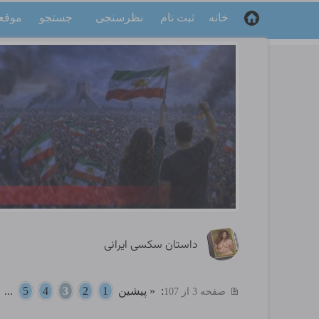
خانه
ثبت نام
نظرسنجی
جستجو
موقع
داستان سکسی ایرانی
:
« پیشین
1
2
3
4
5
...
صفحه 3 از 107