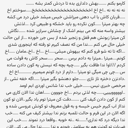
کارمو بکنم .......بهش دلداری بده تا دردش کمتر بشه .......
نه نه نه نه ..اخ اخ اخخخخخخخخخخخخخخخخخخخ.....سوختم اخ
.....قربان کاش با اب دهنی میزاشتی خیس میشد خیلی درد می کشه
چه بهتر میترا .....کون نکرده رو باید خشکه و طبیعی کرد ...لذتش
بیشتر واسه منه که می بینم اشک از چشاش سرازیر شده ......نگاش
کن میترا زبونش هم قفل و زنجیر شده از بس جرر خورده ...از این حالت
خیلی حال می کنم ....ندا من که نصف کیرم تو رفته که اینجوری شدی
...اگه تا ته شو فرو کنم که بیهوش میشی.....اخ ...اخ ..اخ..مامان .....اخ
کونم....میترا ..میترا به دادم برس ....سحر .....سحر کاش به قولت می
کردم ///اوا ندا طاقت بگیر .....چیه بچه که نیستی یه کون دادن ساده
س ...چی چی میگی تو میترا ...دارم از درد کونم میمیرم ...........اخ اخ
.دادنزن دختره ناز نازی ......جلو دهنشو بگیر میترا .....اگه خفه نشی ..از
مرخصی خبری نیس.......خیلی خب ندا شانس اوردی ابم اومد
..اووووویییی......چه لذتی بردم ...اخ جووون .....اهان ندا الان کاری می
کنم از کون دادن کیف کنی .......دقت کن میترا توم یاد بگیر..الان تو کون
ندااز اب کیرم خیس خیسه و به قول معروف تو کونش عروسی شده و
اگه الان در این فرم و حالت تلمبه بزنم ندا بیشتر کیف می کنه .....خب
ندا دیگه درد که نداری؟......نه ..نه خوبه ..واقعا درد نموند .....خب این
ضربات تو کونت هم به سلامتی خودم و ندا .......ندا حال می کنی الان