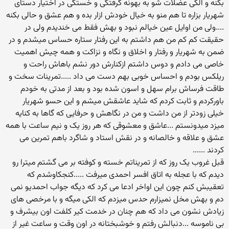
بکنه و الکی عضلات شو به بهونه گرفتگی و خستگی در اختیار دستای
شهریار بزاره تا هم منو به خیال خودش ازار بده و هم عشق و حالی بکنه
....ولی من اوایل عین خیالم نبود و بهش فقط می خندیدم ولی در
حقیقت کم کم من هم داشتم به این رفتار ستاره حساس میشدم و در
ضمن به شهریار و رفتار و اخلاق و نگاه و نزاکت و همه چیش اهمیت
خاصی می دادم و دوس داشتم ازکنارش دور نشم باهاش راحت و
ریلکس بودم و احساس خوبی بهم دست می داد .....تمرینات سخت و
طاقت فرساش برام سهل و اسون شده بود و بعد از مدتی به خودم
باورکردم و ثابت کردم که شاید عاشقش میشم و این حسو شهریار
خیلی زودتر از من داشت و من در نگاهش و حرفایی که گاها به کنایه
میزد میدونستم ...عاشق و معشوقی که هر روز یک و نیم ساعت با همه
عشق و علاقه و خالصانه و در نقش استاد و شاگرد باهم تمرین می
کردند ......
قبل غروب یک روز که از تمریناتم خسته و کوفته بر می گشتم میترا رو
دیدم که با عجله به اتاق افسر احمدی میرفت .....کنجکاوشدم که
تعقیبش کنم چون این اواخر ادعا می کرد که دیگه جواب احمدیو نمی
دم و بهش مخل نمیزارم حدس میزدم که الکی میگه و با مرخصی های
زیادش نشون می داد که هم چنان در خدمت کیر کلفت اون بیشرف و
بی ناموسه ...دنبالش رفتم و خوشبختانه در اون وقت و ساعت غیر از