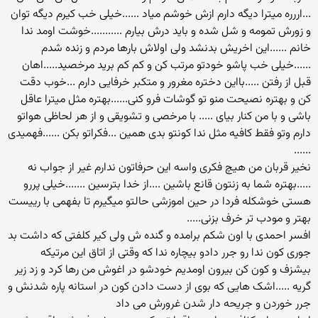
...اررره میترا دیگه دارم ازش خوشم میاد ......خیلی خب کیرم دیگه توان
و زورش تمومه و شل شده و باید درش بیارم ...........خوشت اومد ندا
خانم ......این اخریش بدنشد ولی اولاش بارها مردم و زنده شدم
......خیلی خب پاشو خودتو مرتب کن و کم کم برید مرخصید.....اهان
قبل از رفتن .....بااین دختره مغرور و متکبر خرفایی دارم ...خوب دقت
کن و بهتره نصیحت منو تو گوشات فرو کنی......بهتره مثل میترا عاقل
باشی و با من کنار بیای ..... با مرخصی و تشویقی و از هر لحاظی هواتو
دارم وتو فقط کافیه مثل ندا کونتو بدی همین ...فکراتو بکن ......فهمیدی
......
نخیر قربان من هیچ فکری واسه این حرفاتون ندارم غیر از جواب نه
.....بهتره شما به زنتون قانع باشین ....از خدا بترسین .......خیلی پررو
هستی خوشکله فردا در حین اموزشی حالتو میگیرم تا بفهمی با رییست
بهتر و مودب تر خرف بزنی.....
افسر احمدی با اون شکم برامده و گنده ش ولی کیر کلفتی که داشت بد
جوری کون ندا رو جرر دادو بیچاره ندا که وقتی از اتاق این مرتیکه
بیشزف و کون کن بیرون اومدیم خودشو در اغوش من رها کرد و زد زیر
گریه .....اشک هایی که بوی از دست دادن کون در استانه پاره شدنش و
جرر خوردن و جریحه دار شدن غرورش می داد