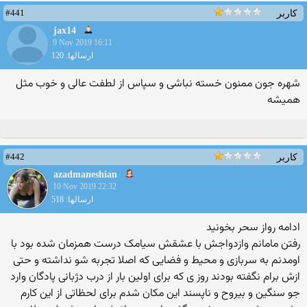
#441
کاربر
jax14
9 Nov 2019 16:11
ارسالها: 120
شهره جون ممنون خسته نباشی و سپاس از لطفت عالی و خوب مثل
همیشه
#442
کاربر
azadmaneshian
10 Nov 2019 22:32
ارسالها: 518
ادامه رواز سحر بخونید
رفتن مامانم وازدواجش با عشقش سیامک درست همزمان شده بود با
اومدنم به سربازی و محیط و فضایی که اصلا تجربه شو نداشته و حتی
ازش برام نگفته بودند روز ی که برای اولین بار از درب دژبانی پادگان وارد
جو سنگین و بیروح و ناپسند این مکان شدم برای لحظاتی از این کارم