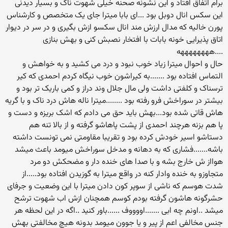
برام اتفاق افتاد و این نشونه صحنه خیلی شهوت ناک و بسیار دیدنی
این سکس انال دوبل بود ...ای بابا میترا جای یک متخصص و کارشناس
پورن خالیه که مدال ارزش مند انال سکسو ازش بگیری و در سر در دیوار
اتاق پذیرایی خونه بابات با افتخار نصبش کنی و بهش بنازی
....ههههههههه
حال و احوال میترا زیاد خوب نبود و درد می کشید و به خواهش و
التماس افتاده بود .......به کیراشون خوب نیگاه کردم احمدی که کیر
ترسناک و کلفتی داشت ولی مال جلال وند دراز و کمی باریک تر بود و
بیشتر در سوراخش فرو رفته بود ........میترا ناله هاش درد ناک و با گریه
هاش قاتی شده بود...بهش باید حق می دادم که اشک بریزه و دست و
پا هم بزنه هرچند احمدی از پشت پاهاشو گرفته و از بالا تنه هم
دستاشو اسیر خودش کرده بود و تقریبا مقاومتی نمی تونست داشته
باشه.......فشاری که به دهانه و مدخل سوراخش میومد باعث میشد
هوااز ش خارج بشه و با صدا های خنده دار و مضحکش دو مرد
متجاوزو به خنده وادار کنه در واقع میترا به گوزیدن افتاده بود.....از
شدت هوسم که ناشی از سوپر کون دادن میترا با این وضعیت و جرفای
حشرگونه هاشون گرفته بودم کوسم همچنان ازش اب شهوت ترشح
میشد ..اونم چه ابی .......اووووف ......باور کنید ..اگه در این لحظه هر
جنس مخالفی اعم از پیر و یا جوون میومد بدونه هیچ مخالفتی بهش