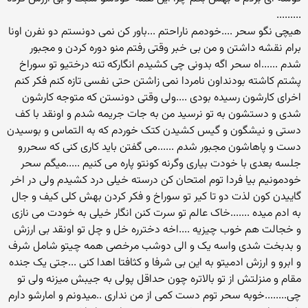
.........
هیچی نگو سحر ....خودمم ناراحتم ...باور کن نمی دونستم دو نفرن اونا
برام نقشه داشتن و من بی خبر وقتی رفتم منو دوره کردن و مجبور
شدم ......اه سحر اگه بدونی چی کشیدم انگارکه تنه درختیو تو سوراخ
پشتم کاشته بودنداون نامردا نمی زاشتن حتی نفسی تازه کنم فکر کنم
اخرای کارشون رسیده بودی ....ولی وقتی دونستن که متوجه کارشون
شدی و دستشون به تو نرسید من به جات جریمه شدم و اونقد با کف
دستی و نیشگون و گیس کشیدن کتک خوردم که به التماس و بوسیدن
دست و پاهاشون مجبور شدم ......می گفتن باید کاری کنی که سحررو
جلسه بعدی با خودت بیاری وگرنه کونتو پاره می کنیم .....میگم سحر
خودمونیم بیا فردا توم امتحان کن درسته خیلی درد کشیدم ولی در اخر
گاییدن کون لذت دو تا کیر تو سوراخ و فکر کردن بهش کلی کیف و جال
به ادم میده .......خاک عالم تو سرت کنن انگار خیلی به خودت می نازی
و خجالت هم خوب چیزیه ....اخه دخترره خل و چل تو اونقد بی ارزش
و بدبخت شدی واسه یک و الی دوشب مرخصی همه چیتو شامل شرف
و ابرو و ارزش ادمیتو به این بی شرفا و کثافتا اهدا کنی ...جتی یک جنده
مقام و منزلتش از تو بالاتره چون حداقل پولی به جیبش میزنه ولی تو
چی........خوبه سحر توم دست کمی از من نداری ..میدونم و امارشو دارم