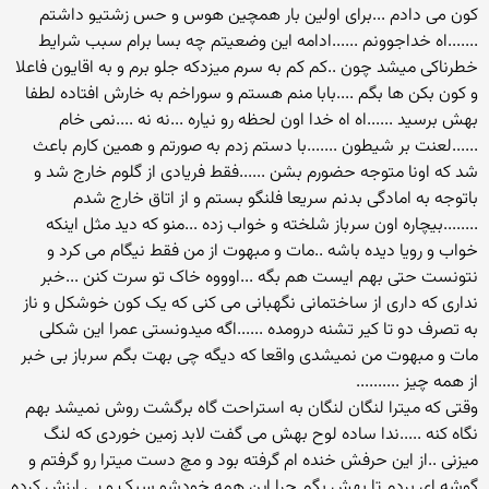
کون می دادم ...برای اولین بار همچین هوس و حس زشتیو داشتم
.......اه خداجوونم ......ادامه این وضعیتم چه بسا برام سبب شرایط
خطرناکی میشد چون ..کم کم به سرم میزدکه جلو برم و به اقایون فاعلا
و کون بکن ها بگم ....بابا منم هستم و سوراخم به خارش افتاده لطفا
بهش برسید ......اه اه خدا اون لحظه رو نیاره ...نه نه ....نمی خام
......لعنت بر شیطون .......با دستم زدم به صورتم و همین کارم باعث
شد که اونا متوجه حضورم بشن ......فقط فریادی از گلوم خارج شد و
باتوجه به امادگی بدنم سریعا فلنگو بستم و از اتاق خارج شدم
........بیچاره اون سرباز شلخته و خواب زده ...منو که دید مثل اینکه
خواب و رویا دیده باشه ..مات و مبهوت از من فقط نیگام می کرد و
نتونست حتی بهم ایست هم بگه ...اوووه خاک تو سرت کنن ...خبر
نداری که داری از ساختمانی نگهبانی می کنی که یک کون خوشکل و ناز
به تصرف دو تا کیر تشنه درومده ......اگه میدونستی عمرا این شکلی
مات و مبهوت من نمیشدی واقعا که دیگه چی بهت بگم سرباز بی خبر
از همه چیز ..........
وقتی که میترا لنگان لنگان به استراحت گاه برگشت روش نمیشد بهم
نگاه کنه .....ندا ساده لوح بهش می گفت لابد زمین خوردی که لنگ
میزنی ..از این حرفش خنده ام گرفته بود و مچ دست میترا رو گرفتم و
گوشه ای بردم تا بهش بگم چرا این همه خودشو سبک و بی ارزش کرده