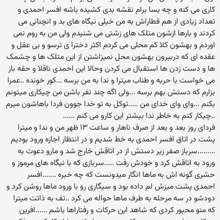
کاری می کنه و چه بسا برام نقشه بدی کشیده باشه افسر احمدی و
تعداد زیادی از هم قطاراش به من خیلی نیگاه های بد و انچنانی می
کردند و بارها ازشون متلک های زشتی می شنیدم ولی من به روم نمی
اوردم و بهشون کلا کم محلی می کردم اکثر دخترا ی ترسو و بی عقل و
عقده ای که دربیرون بهشون محل نمیزاشتن از این متلک ها و چشمک
ها و دست زدن ها استقبال می کردن وحالا این احمدی ناقلا و حقه باز
می خواست با حربه و طناب میترا و ندا به من برسه ...کور خونده ..عمرا
بزارم که دستش بهم برسه ...ولی اگه چند نفر باشن من چیکاری میتونم
بکنم ...وای وای خدای من .....توکل به تو خدا جوون فردا باهاشون میرم
..چیکار کنم به خاطر ندا بیشتر این کارو می کنم ......
فردای روز بعد و بعد از صرف ناهار و ساعت ۱۳ ظهر من و ندا و میترا
پشت در اتاق افسر احمدی به خط شدیم و در انتظار اجازه ورود بودیم
.........سرباز صفر زیر دستش از در اتاقش خارج شد و مارو دعوت به
ورود به اتاقش کرد و خودش رفت .....سربازی که با نیگاه های مرموز و
حشری گونه اش به ماها انگار میدونست که چه خبره .......افسر
احمدی پشت میزش لم داده بود و سیگاری رو با ورود ماها روشن کرد و
دودشو در سه مرحله به طرف ماها حواله می کرد ..تف به ذاتت میترا
که منو محبور کردی که شاهد این حرکات و رفتاراها باشم ......افرین