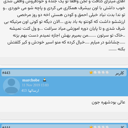
اهای میترای کثافت و لجن واقعا تو یک جنده و خودفروش واقعی شدی
خوب داشتی با اون بیشرف همکاری می کردی و پاچه شو می خوردی ..و
تو ندا بدت نیاد خیلی احمق و کودن هستی اخه دو روز مرخصی
ارزششو داشت که کونتو به باد بدی ...الان دیگه تو کونی اون مرتیکه بی
شرف شدی و تا پایان دوره اموزشی میاد سراغت ...و ول کنت نمیشه
..خاک تو سرتون .......من بمیرم بهش اجازه نمیدم دست بهم بزنه
.....چشاشو در میارم ....خیال کرده که منو اسیر خودش و کیر کلفتش
بکنه .......
#443
کاربر
marchobe
11 Nov 2019 15:03
ارسالها: 413
عالی بودشهره جون
#444
کاربر