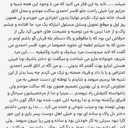
میشد........لابد به این فکر می کنید که من با وجود این همه تنبیه و
جرایم چرا خیلی راحت جلو افسر احمدی ساکت موندم و محل اتاق
فساد خانه شو ترک نکردم نهایتا زندون انفرادی می خوردم و لی همون
روز اول و موقع تحویل وسایل مسئول انبارکه یک مرد جا افتاده و چشم
پاک و از خدا ترس به من توصیه و نصیحت های خوبی کرد یکی از
حرفاش این بود که با مافوقم و بالا دستام بله قربان گو باشم اونم در
حدی که به حیثتم لطمه ای نخوره خصوصا در مورد افسر احمدی می
گفت که لابد میدونست مرد بیشرف و نامرد وکثیفیه .......این مرد
شزیف خونواده مارو می شناخت و میگفت تو دختر باشرف وبا غیرتی
هستی اینارو بهت گفتم که بدونی .....و من اگه در اتاق افسر احمدی
اعتراض و یا با داد و فریاد صحنه رو ترک می کردم چه بسا بدتر از این
تنبیه ها برسرم میومد و شایدم با توطئه ای دست جمعی به من
تجاوزمی کردند و لی بهترین تصمیم همون بود که ساکت موندم ولی
باخواسته کثیفش راه نیومدم .....میترا و ندا از مرخصیشون سرحال و
قبراق برگشته بودند و ندا روجیه اش خوب شده بود انگار کون دادن
بهش اومده بود و مرتب شوخی و خنده می کرد .....ندا رو دوس داشتم
دختر دل پاک و ساده ای بود و خیلی اهل دوست پسر بازی و این جور
کارا نبود سرش به کار خودش بود و ساده و وبی ریا بیرون میومد ..ولی
کونی که داده بود بهش تحول و دگرگونی جالبی داده بود ...حرکاتش و