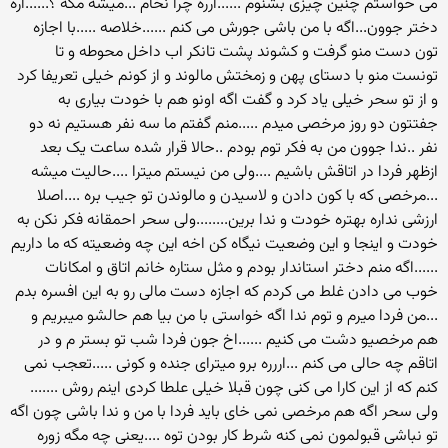
می خواستم چنین چیزی بشنوم ......ارره چرا نخام ...میشه مگه ؟......اره
دختر جوون...اگه با من باشی جورش می کنم ......خلاصه .....با اجازه
تون دست منو گرفت و کشوند پشت تانکر اب داخل محوطه و تا
تونست منو با دستای پهن و زمختش مالوند و از کونم خیلی تعریفا کرد
و از تو سحر خیلی یاد کرد و گفت اگه اونو هم با خودت بیاری به
جفتتون دو روز مرخصی میدم .....منم گفتم ما سه نفر هستیم نه دو
نفر ..ندا جوون من به فکر توم بودم ..حالا قرار شده ساعت یک بعد
ازظهر فردا در اتاقش باشیم ....ولی من نیستم میترا ....حالیت میشه
...مرخصی که با کون دادن و لاسیدن و مالوندن تو جیب بره ....اصلا
ارزشی نداره بهتره خودت و ندا برین........ولی سحر احمقانه فکر نکن به
خودت و اینجا و این وضعیت نیگاه کن اخه این چه وضعیته که ما داریم
......اگه منم دختر استاندار بودم و مثل ستاره خانم اتاق و امکانات
خوب می دادن غلط می کردم که اجازه دست مالی رو به این افسره بدم
...من فردا میرم و توم ندا اگه خواستی با من بیا هم حالشو میبریم و
هم مرخصیو دشت می کنیم ......اخ جون فردا شب تو بستر م و در
اتاقم چه حالی می کنم ...اررره برو میترای جنده و کونی .....تعجب نمی
کنم که از این کارا می کنی چون قبلا خیلی علطا کردی اینم روش .......
ولی سحر اگه هم مرخصی نمی خای باید فردا با من و ندا باشی چون اگه
تو نباشی قبولمون نمی کنه شرط کار بودن توه ....یعنی چه مگه زوره