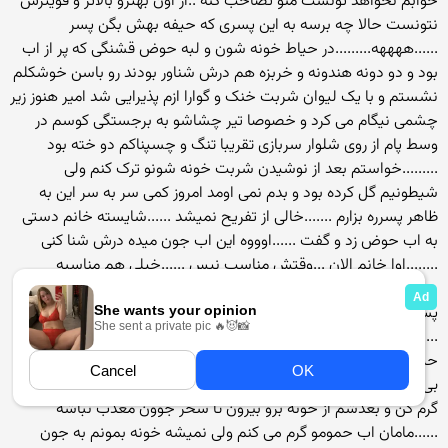
خوابم نخواهد تونست منو تصاحب کنه ..از اون بهترو بالاتر و قویترش
نتونست حالا چه برسه به این پسری که حیفه بهش بگن پسر
......ههههه.........در حیاط خونه شون و لبه حوض قشنگی که پر از اب
بود و دو دونه هندونه و خربزه هم درش شناور بودند رو باسن خوشکلم
نشستم و با یک لیوان شربت خنک و گوارا ازم پذیرایی شد امیر هنوز زیر
چشمی نیگام می کرد و خصوصا تیر چشاشو به برجستگی کوسم در
وسط پام از روی شلوار سربازی تقریبا تنگ و چسپناکم دو خته بود
.........خواستم بعد از نوشیدن شربت خونه شونو ترک کنم ولی
شیطونیم گل کرده بود و بدم نمی اومد امروز کمی سر به سر این به
ظاهر پسرره بزارم .......خالی از تفریح نمیشد ......شایسته خانم دستی
به اب حوض زد و گفت ......اوووه این اب جون میده درش شنا کنی
........اوا خانم الان ...وقتش مناسب نیس ......خیلی هم مناسبه
..........مامانم راس میگه خیلی خوب میشه ابتنی کنی ........خب من
پسر و مامانشو تنها بزارم که با خیال راحت در حوضشون ابتنی کنن
.....من رفتم .......اووووا.....سجر جووون مگه میزارم بری اوردمت تو
حیاط خونه و ممکن نیس بدونه حموم و و ناهار مرخصت کنم ...حوضو
بی خیال میشیم ...اهای امیر ...تکون به خودت بده و برو اب حمومو
گرم کن و بعدشم از خونه برو بیرون تا سحر جوون معذب نباشه
......مامان اب حمومو گرم می کنم ولی نمیشه خونه بمونم به جون