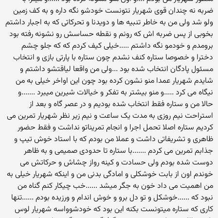
ضربه نه چندان قوی شهریار نتونست خودشو نگه داره و به کف زمین
ولو شد ولی من به خاطر تنبیه ها و دویدنا و تحرکاتی که به اجبار داشتم
بخوبی از پس ضربه اش که رونم و نقطه حساسش رو نشونه رفته بود
برومدم و خودمو نگه داشتم .....خیلی کیف کردم که که جلو چشم
دخترا و خصوصا ستاره کنف نشدم چون ستاره با پارتی بازی و انتخاب
مسئول پادگان انتخاب شده بود ...ولی من واقعا لیاقتشو داشتم و
شایدم شهریار عمدا منو نشون کرده بود چون این اواخر خیلی به من
نیگاه می کرد .....و منو بیشتر به تفکر و خیالات شیرین میبرد .......و
حالا من و ستاره فقط انتخاب شده بودیم و در عصر گاه و بعد از
استراحت نیم روزی به مدت یک ساعت و نیم زیر نظر شهریار تمرین می
کردیم ستاره اصلا تحمل اجرا و انجام تمریناتو نداشت و فقط حضور
ظاهری و تشریفاتی داشت و عملا من بودم که با استاد خوش تیپ و
جذابم تمرین می کردم .......با ستاره تا حدودی صمیمی و به ظاهر
دوست شده بودم ولی حسادت و کینه رواز چشاش و حرکاتش می
خوندم اون از بابت خوشکلی و امادگی بدنی من و اینکه شهریار خیلی به
من اهمیت می داد خون به جگر میشد ......خب چیکار کنم گناه من
نبود که ......خوشکل و تو دل برو و خوش اندام و ورزیده بودم ......تنها
کاری که ستاره میتونست بکنه این بود که خودشوواسه شهریار لوس