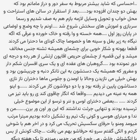
..احساسی که شاید بیشتر مربوط به سفر دور و دراز مامانم بود که
بهش دو چندان افزوده بود......بعد از استقرار در سالن های استراحت و
محل خواب و تحویل وسایل لازمه بازم هم به صف شدیم و رسما
سربازی و اموزش های سختش شروع شد ....اونم با چه وضع و اوضاعی
در پایان روز اول ....همه خسته و وا رفته و خاک خورده و عرقی که اگه
نیگاه به زیر بغل و سینه ها و خصوصا چاک کونای ما دحترا می کردند
قطعا بهونه و شکار خوبی برای چشمای همیشه تشنه جنس مخالف
میشد و این قضیه از چشمای حریص اقایون ارتشی از هر رده و درجه ای
دور نمونده بود ....گروهبان های عقده ای و یک سری افسران شکم دار
و مغرور که همیشه یک دستشون به این تانکر دنبه و چربیشون بود و
بهش خیلی می نازیدن وحالا با اومدن و جلوس ماها دختران ناز نازی
دستاشون پایین تر رفته بود و با دو دولاشون کار می کردند ......و اینو
همه به عینه می دیدیم .....واقعا که انگار چاقوی کند ی رو باید تیز می
کردند ..... ...بعضی دخترای لوس و ننر و ترسو از این موضوع خیلی
ترسیده بودند و تنهایی جرئت نداشتند که این ور اون ور برن........من و
ندا و میترای هوسی و کونی یک تیم رو تشکیل داده بودیم میترا مرتب
میومد ومنو با حرفای سکسیش تحریک می کرد و در اخر هم با شوخی
کردم و الکی گفتم سرو ته حرفاشو بهم می بافت ...چاک کونش از بس
با انگشتاش خارش می خورد که من حدس میزدم تا یک هفته دیگه