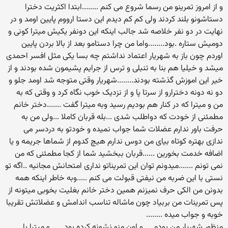
و از امروز تمرینو من رسما شروع می کنم ........ابتدا اکثریت دخترا
دستاشونو بلند کردند ولی کم کم دیدم این دستا ارووم پایین اومد و در
نهایت در دو نفر خلاصه شد جالب اینکه این دونفر یکیش میترا کونی و
دومیش ستاره .بود........واما من چرا دستامو بعد از بالا بردن پایین
اوردم چون باز به شهریار اعتماد نداشتم چه بسا یکی مثل افسر احمدی
میشد و خیلیا هم بنا به تنبلی و ترس از جرایم پشیمون شده بودند و از
خیر این اموزش گذشته بودند........شهریار وقتی متوجه شد اومد جلو و
دو نه دونه دخترارو از سرتا پا و از نزدیک خوب نگاه کرد و وقتی که به
من و میترا که در کنار هم بودیم رسید وبه میترا گفت .......دختر خانم
مطمئنی از خودت که دواطلب شدی ...بله قربان کاملا ...ولی من به
حرفت باور ندارم عضلات شما جواب نمیده و خودتو به دردسر می
ندازی بهتره کوتاه بیای من دوس ندارم هیچ کدوم از شماها جریمه و یا
اضافه خدمت بخورین ......قربان ببخشید شما از کجا مطمئنی که من
نمی تونم .......میدونم توان این تمریناتو نداری امتحانش مجانیه ..اگه تو
نستی با این ضربه من نیفتی قبولت می کنم .....وبه خاطر اینکه همه
بدونن من الکی حرف نمیزنم همین دختر خانم بغلیت بخوبی میتونه از
پس تمرینات من بربیاد چون ماشاله تناسب اندامش و عضلاتش تقریبا
خوبه و جواب میده ........
منظور شهریار من بودم ....و اون منو نشونه کرده بود ......و میترا با