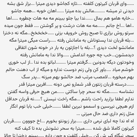
......وای قربان کیرتون کلفته ....تازه کجاشو دیدی میترا ...بزار شق بشه
دیدنی تر میشه .........مالش بده میترا ......اهان خوبه ...همه جاشو
...خایه هامو هم بمال ......ندا بیا جلو ببینم مه مه هات چطوره .....اها
..اها ...اخ جانم ......مه مه هات درشت و پر گوشتن .... فقط جون میده
سرتو روش بزاری تا صبح روش خروپف بزنی .....خخخخخ...مگه نه دخترا
...بله قربان ندا پستوناش به مامانش رفته .....راست میگی میترا مگه
مامانشو لخت دیدی ؟...بله با اجازتون یه بار در خونه شون اتفاقی
دیدمشون...خب چه جوره اندامش .....والا ندا به مامانش رفته
وخودتون دیگه بدونین ...گرفتم میترا ........لباتو بده ندا ..از لب خوری
خوشم میاد ....باور کن ولی زنم دوست نداره و میگه از اب دهنت حالم
بهم میخوره ...لامصب مرتب ضد حالشو بهم میزنه ...پدر سگ
......درسته قربان زنتون قدر شمارو نمی دونه .....افرین میترا قدر
نشناسه .......مگه نه سحر چرا ساکتی ......من هیچ حرفی واسه گفتن
ندارم لطفا بزارید راحت باشم ...مگه راخت نیستی ؟.....نه قربان حداقل
ازم هیچی نپرسین و اسممو نبرین لطفا .......خیلی خب بابا توم انگار
مثل زنم داری ضد حال میزنی ...
اه اه ندا چه لبای نرمی داری .....بزار زبونتو بخورم ...اخ جووون ......قربان
کیرتون کاملا شق شده ......میترا به سحر نشونش بده تا کیف کنه
سحر نیگاه کیر ش کن ...خیلی کلفت و جون داره .....ببینم دخترا تا حالا