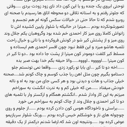
توحتی ابروی یک جنده رو با این کون داد نای زود زودت بردی .....وقتی
که جلوتر رفتم و به استانه تلاقی دو محوطه اتاق ها رسیدم با صحنه ای
روبرو شدم که تا حالا حتی در خیالات سکس گونه ام هم تجسم و
تصورشونکرده بودم ....میترا در حالیکه با شلوار پایین کشیده اش تا
زانواش کاملا روی میز کار احمدی خم شده بود وگروهبان یکم جلال وند
روی میز و از پشتش کیر شو در کونش فروکرده و با تانی و خیال راحت
تلمبه هاشو میزد و این فقط نبود چون افسر احمدی هم ایستاده و
مسلط کیر کلفت دومودر کون میترا از پشت جا داده بود ..دو تا کیر در
کون میترا ....اووووه ..اوووه......والا حیفه بگم خدا بهت صبر بده
......اخه دو تا کیر ...ای بابا تو رکورد زدی ......واقعا نمی تونستم جلو
دستامو بگیرم چون مثل اهن ربا جذب کوسم و چاک کونم شد....صحنه
خیلی جذاب و هات و دیدنی بود و هر کسی جای من بود به اه و ناله
خودش میفتاد ......من که خیلی کم و به ندرت انگشت به سوراخم
میزنم به این کار وادار شدم ..انگشتم همگام و ارکستر وار با تلمبه های
دو تا کیر احمدی و جلال وند از چاک کونم به سوراخم می خورد
......براستی و ناخوداگاه هوس کون دادن کرده بودم ......از جلوم و روی
چوچوله های ناز و خوشکلم خیس کرده بودم ....ورنگ شلوار سربازیمو
عوض کرده بود .....ونتیجه اون شد که.ارضا شدنم درکمتر از یک دقیقه