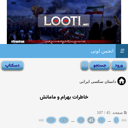
☰
انجمن لوتی
داستان سکسی ایرانی
خاطرات بهرام و مامانش
صفحه: 45 / 107
>>
107
106
...
46
45
44
...
1
<<