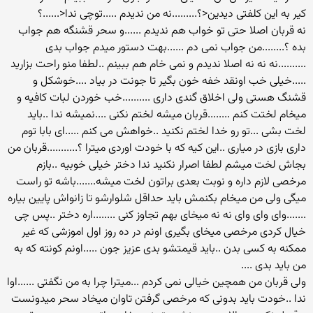
کیر به این کلفتی دیدین<؟.........نه من ندیدم .....توچی ندا<......؟
نه قربان اصلا حتی تو خواب هم ندیدم ......و سحر قشنگه هم جواب
بده ؟........من جواب نمی دم ......بهت دستور میدم جواب بدی
..........نه نه نه اصلا ندیدم و نمی خام هم ببینم ..لطفا منو راحت بزارید
.....خیلی خب اونقد خفه خون بگیر تا جونت در بیاد ....خوشکل و
قشنگ هستی ولی اخلاق گندی داری ..........خب خوردن لبات کافیه و
میخام لختت کنم ........قربان میشه لختم نکنی ....نمیشه ندا ..باید
لخت بشی ...تو رو خدا لختم نکنید ..خواهش می کنم .....ای بابا توم
داری بازی در میاری ..این کیه که با خودت اوردی میترا ؟...........قربان من
بجاش لخت میشم لطفا اصرار نکنید ندا دختر خیلی خوبیه ..بازم
مرخصی لازم داره و نوبت بعدی براتون لخت میشه.......باشه تو راست
میگی ولی من میخام بکنمش باید حداقل شلوارشو تا زانواش پایین بیاره
.......وای وای وای نه نه میخای بهم تجاوز کنی ........اره دختر ..پس چی
خیال کردی مرخصی میخای بگیری اونم در ده روز اول اموزشی که غیر
ممکنه به کسی بدن ..باید قیمتشو بدی عزیز جون .....اونم کونته که به
من باید بدی ....
ولی قربان من همچین خیالی نمی کردم ...میترا چرا به من نگفتی ......اوا
ندا ..خودت باید بدونی که مرخصی گرفتن تاوان میخاد سحر میدونست