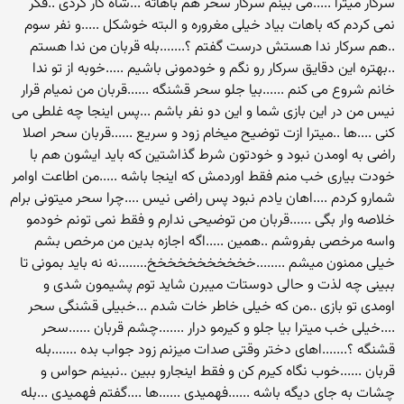
سرکار میترا .....می بینم سرکار سحر هم باهاته ...شاه کار کردی ..فکر
نمی کردم که باهات بیاد خیلی مغروره و البته خوشکل .....و نفر سوم
..هم سرکار ندا هستش درست گفتم ؟.......بله قربان من ندا هستم
..بهتره این دقایق سرکار رو نگم و خودمونی باشیم .....خوبه از تو ندا
خانم شروع می کنم ......بیا جلو سحر قشنگه ......قربان من نمیام قرار
نیس من در این بازی شما و این دو نفر باشم ...پس اینجا چه غلطی می
کنی ....ها ..میترا ازت توضیح میخام زود و سریع ......قربان سحر اصلا
راضی به اومدن نبود و خودتون شرط گذاشتین که باید ایشون هم با
خودت بیاری خب منم فقط اوردمش که اینجا باشه .....من اطاعت اوامر
شمارو کردم ....اهان یادم نبود پس راضی نیس ....چرا سحر میتونی برام
خلاصه وار بگی ......قربان من توضیحی ندارم و فقط نمی تونم خودمو
واسه مرخصی بفروشم ..همین .....اگه اجازه بدین من مرخص بشم
خیلی ممنون میشم ........خخخخخخخخخخخ........نه نه باید بمونی تا
ببینی چه لذت و حالی دوستات میبرن شاید توم پشیمون شدی و
اومدی تو بازی ..من که خیلی خاطر خات شدم ...خبیلی قشنگی سحر
....خیلی خب میترا بیا جلو و کیرمو درار .......چشم قربان ......سحر
قشنگه ؟.......اهای دختر وقتی صدات میزنم زود جواب بده .......بله
قربان ......خوب نگاه کیرم کن و فقط اینجارو ببین ..نبینم حواس و
چشات به جای دیگه باشه ......فهمیدی ......ها ....گفتم فهمیدی ...بله