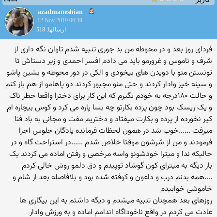
azadmaneshian
12 Nov 2019 06:39
ارسالها: 518
فردای روز بعد و در محوطه من بد جوری تنبیه شدم تاوان نگه داری از
شرف و ناموس و غرورمو باید می دادم افسر احمدی و زیر دستاش تا
تونستن منو با دویدن های بیخودی و الکی در دور محوطه و بشین پاشو
و سینه خیز وادار کردند و حتی منو مجبور کردند دو پاهامو از هم باز کنم
و حالت ۱۸۰درجه به خودم بگیرم که این کار برای دخترا واقعا حطر ناک
و یک ریسک بود چون پرده بکارتو چه بسا پاره می کرد و کوس بیچاره ام
کیر نخورده از پرده و بکارت میفتاد و دختریم مفت و مجانی به باد فنا
میرفت ......خوب شد در همون لحظات فرمانده پادگان جلوس اجرا
فرمودند و من از شرشون موقتا خلاص شدم ......در استراحت گاه و در
حالیکه ندا و میترا خودشونو واسه مرخصی و رفتن اماده می کردند یک
بار دیگه به میترای کون گوشاد توپیدم و دق دلمو روش خالی کردم
....همه بدنم درب و داغون و کوفته شده بود و بلافاصله بعد از شام و
خاموشی خوابیدم
روزهای بعد همچنان تنبیه میشدم و دیگه داشتم به این بیگاری ها
عادت می کردم در واقع ناخوداگاه اندامم اماده و به ورزش وادار