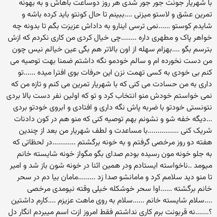
با شهریار جونت جور جور شدی هر روز دوساعت باهاش و به بهونه
تمرین عشق و لاستو میزنی ....ببینم تا حال کونتو باید کرده باشه و
شایدم کوستو ......نمی ترسی اینارو به داداش عزیزت بگم تا بدونه چه
خواهر پاک و مطهری داره ........چی خیال کردی من کاری نکردم که ازش
بترسم بگو ....بهزام سهله از اون بالاتر هم بگی عین خیالم نیس چون
من دست نخورده ام و سالم خودمو نگه داشتم ضمنا بهت توصیه می
کنم بی خودی به کسی تهمت نزن این حرفات بوی افترا میده ......تو
داری به من حسادت می کنی که با شهریار تمرین می کنم و تازه من که
نمی خواستم خودش منو انتخاب کرد و تو که اولین نفر دست بالا بردی
نتونستی خودتو با ضربه پاش نگه داری و افتادی و ابروی خودتو بردی
...دیگه خفه شو و نشونم بهم توصیه کنی که منو هم در کون دادنات
شریک کنی ................با مساعدت و لطف شهریار من بعد از چندین
هفته دو روز مرخصی گرفتم و به خونه برگشتم ............در لحظاتی که
به جلو خونه مون رسیده بودم صدای بگو مگواز خونه شایسته خانم
میومد ..ناخواسته ایستادم ودر همین اثنا در خونه شون باز شد و امیر
تا منو دید سلامم کرد و مامانشو صدا زد .........مامان بیا دم در سحر
خانم برگشته ......اوا سحر خوشکله خیلی وقته نیومدی مرخصی
....سلام شایسته خانم ......سلام به روی ماهت عزیزم ....کارم داشتین
؟.......نه قربونت برم کاری نداشتم فقط امروز ازت اسم میبردم انگار دل