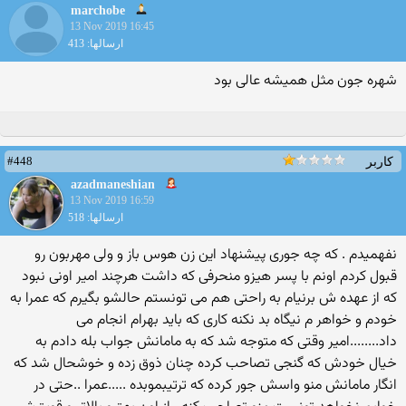
marchobe
13 Nov 2019 16:45
ارسالها: 413
شهره جون مثل همیشه عالی بود
#448
کاربر
azadmaneshian
13 Nov 2019 16:59
ارسالها: 518
نفهمیدم . که چه جوری پیشنهاد این زن هوس باز و ولی مهربون رو
قبول کردم اونم با پسر هیزو منحرفی که داشت هرچند امیر اونی نبود
که از عهده ش برنیام به راحتی هم می تونستم حالشو بگیرم که عمرا به
خودم و خواهر م نیگاه بد نکنه کاری که باید بهرام انجام می
داد........امیر وقتی که متوجه شد که به مامانش جواب بله دادم به
خیال خودش که گنجی تصاحب کرده چنان ذوق زده و خوشحال شد که
انگار مامانش منو واسش جور کرده که ترتیبموبده .....عمرا ..حتی در