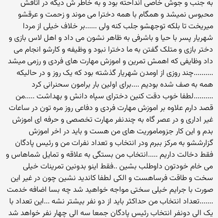
به جنب و جوش خاصی انداحته بود و به خاطر ش دیگه در اتاقش
محبوس نمیشد و همگام با همه دخترا می موند و زحمت و عرقشو
میریخت تا بلکه توجهشو جلب کنه ولی ......بر خلاف خیلی از مردا
شهریار پسر با حیا و باشرفی به ظاهر نشون می داد و اهل لاس بازی و
دختر بازی و متلک گفتن به ما دخترا نبود و وظیفه و کارشو انجام می
داد وظایفی که اهمش تمرین و اموزش مهارت های فردی و رزمی میشد
..........چند روزی از اومدن شهریار گذشته بود که یک روز و در حالیکه
همه به صف شده بودیم ....برای اولین بار برامون سحنرانی کرد
..........لطفا خوب دقت کنین دخترای سپاه دانش و بهداشت .....من
قصد دارم علاوه بر اموزش مهارت فردی و دفاعی روز مره تون در ساعات
غیر اداری و در عصر گاه به چندنفر مهارت تخصصی و حرفه ای اموزش
بدم و این کار جزوماموریت های من هست و باید در اخر اموزش
گزارششو به مرکز ببرم ودر انتخاب و تعداد نفرات من و رئیس پادگان
فقط دخالت داریم .....انتخاب من بستگی به علاقه و تمایل شماهاس و
می خام خودتون داوطلب بشین ..فقط اینو بدونین تمرینات خیلی
سخت و طاقت فرساهست و الکی لطفا کاندید نشین چون در غیر این
صورت با جرایم خیلی سختی مواجه خواهید شد چه بسا اضافه خدمت
.......تعداد انتخاب من حداکثر باید از دو نفر بیشتر نشه ...این تعداد با
یک الی دونفر انتخاب رئیس پادگان جمعا سه الی چهار نفر خواهد شد