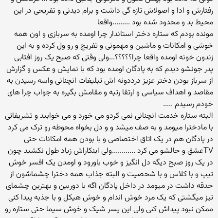
رفتارش و ادا و اصولاش تازه گی داشت و برام دیدنی و تفریحی در این
محیط بد و محدود شده بود .........واقعا
مونده بودم که ستاره دختر استاندار چرا اومده به سربازی و اون همه
خوشی و امکانات و ماشین و مهمونی و تفریج و رو ول کرده و به این
زندون خونه اومده واقعا چرا؟؟؟؟؟...ولی وقتی که صبح یک روز افتابی
پدر جونشو دیدم که به پادگان اومده بود که با نمایش و عکس و گزارش
از سرباز بودن دختر عزیز درددونه اش تبلیغات انچنانی واسه رسیدن به
مقاصد و اهداف سیاسی و ارتقا رتبه و مقامش بگیره به جواب چرا های
خودم رسیدم .....
البته ستاره خدمت انچنانی نمی کردو می خورد و می خوابید و تشریفاتی
با مادخترا میومد و به صف میشد و و دل بخواه محوطه رو ترک می کرد
در پادگان هم در یک اتاق اختصاصی و با بودن همه امکانات حتی
TVعشق و حالشو می کرد ............ولی اینکاراش زیاد طول نکشید چون
در یک روز صبح دیگه دل انگیز و خوب باورود و اومدن یک افسر خوش
تیپ و با کلاس و با شحصیت و البته جذاب همه دخترا چشماشون از
حدقه داشت در میومد در داخل پادگان اگه با دوربین و بهترین چشمای
تیز میگشتی که یک مرد خوش اندام و خوش هیکل و با جذبه پیدا کنی
ممکن نبود پیداش کنی ولی این پسر شیک و خوش سیما حتی ستاره رو