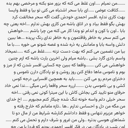
.......من نمیام ....اون غلط می کنه که بزور منو بکنه و مرخصی بهم بده
......کثافت عوضی .....ای بابا سحر اشتباه می کنی تو بیا و فقط وایسا
بهت کاری نداره .افسر احمدی خودش گفت اگه سحر مخالفت کرد
بهش بگو فقط بیاد و در اتاق باشه من کاری بهش ندارم ...اخه یعنی چه
بابا ..اون با کون و اندام تو وندا کار می کنه من چرا باشم .....خواهش
می کنم سحر به خاطر رفاقتمون و به خاطر ندای رنگ پریده ...ها ببین
دلش واسه بابا و مامانش یه ذره شده و غصه شونو می خوره .....با ما
بیا من تضمین می کنم که بهت دست نزنه ......غلط می کنه .....نمیخاد
واسم بادی گارد بشی ..باشه میام ولی اخرین بارت باشه که ازم چنین
خواهشی می کنی .......واقعا که ببین چه کسایی افسر شدن که از مرز و
بوم و ناموس ماها دفاع کنن روز روشن و تو پادگان دارن ناموس و
دخترای مردم رو می کنن .......باید به همچین افسرایی درجه کوس
کشی و بی ناموسی بدن .......اررره سحر واقعا راس میگی ...ندا نمی خاد
حرفای منو تایید کنی بجاش کاش با این میترا کونی نمی رفتی ...اخه
سحر خیلی دلم واسه خونه تنگ شده چیکار کنم مجبورم .... اخ خدای
من مگه من دل و احساس ندارم ..ها ..تازه مامانم که خارج رفته و
خواهر عزیزم تنهاس و فقط داداشم کنارشه شرایط من از مال دو تا
شماهای هوسی بدتره ..ولی من غرور و شرف دارم و تحمل می کنم .....
اون شب در پادگان من در فکر افسر احمدی بودم که فردا با من چه