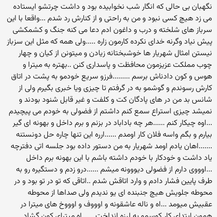
نگهبان بی حالی که انگار شب نخوابیده بود و داشت چرتشو ایستاده
می زد هیچ کسی نبود و من به راحتی و از کنارش رد شدم ...واقعا با این
سرباز های شلخته و درب و داغون ادم دعا می کنه جنگ و کشمکشی
پیش نیاد وگرنه خدای نکرده کارمون زاره .....ولی همه که مثل این سزباز
نیستن امثال شهریار ها خوشبختانه زیادن و میتونن از کیان و چهار
چوب مملکت عزیزمون محافظت و پاسداری کنن ..بهتره به میترا و
هوس و کون دادناش برسم .........فرزو سریع خودمو به پشت در اتاق
کارش رسوندم و گوشمو به در گرفتم تا چیزی ویا خبری بگیرم ولی از
شانس بد من در های پادگان کت و کلفت و غیر قابل شنود بودند و
نمیشد چیزی استراع سمع کنم داشتم از فضولی به خودم می پیچیدم
...اوه چیکار کنم ......هر چه باداباد در بزنم و برم داخل و بهونه ای گیر
بیارم و بگم واسه فلان کار اومدم ......ارره این تنها چاره حل دونستنه
.......اهان یادم اومد شهریار به من دستور داده بود جلسه اتی دفترچه
یاد داشت و خودکار با خودم داشته باشم با این بهونه برم داخل
...اوووی دارم از فضولی دیووونه میشم ......درو زدم و دستگیره رو به
طرف پایین فشار دادم و وارد اتاقش شدم ..اتاقی که تو در تو بود و در
محوطه جلویش هیچ جنبنده ای یو ندیدم ولی صداها از محوطه
عقبیش میومد ...اه و ناله عاشقونه و اوووف و اوووخ های میترا در
همون ابتدای کار کوسمو به لرزه انداخت ......اه میترای کون گشاد