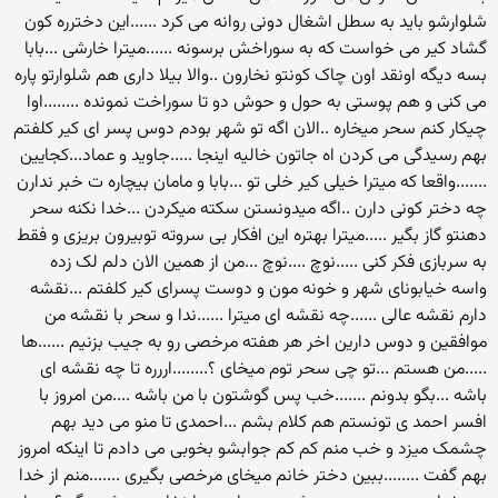
شلوارشو باید به سطل اشغال دونی روانه می کرد ......این دخترره کون
گشاد کیر می خواست که به سوراخش برسونه ......میترا خارشی ...بابا
بسه دیگه اونقد اون چاک کونتو نخارون ..والا بیلا داری هم شلوارتو پاره
می کنی و هم پوستی به حول و حوش دو تا سوراخت نمونده ........اوا
چیکار کنم سحر میخاره ..الان اگه تو شهر بودم دوس پسر ای کیر کلفتم
بهم رسیدگی می کردن اه جاتون خالیه اینجا .....جاوید و عماد...کجایین
.......واقعا که میترا خیلی کیر خلی تو ...بابا و مامان بیچاره ت خبر ندارن
چه دختر کونی دارن ..اگه میدونستن سکته میکردن ...خدا نکنه سحر
دهنتو گاز بگیر .....میترا بهتره این افکار بی سروته توبیرون بریزی و فقط
به سربازی فکر کنی .....نوچ ....نوچ ...من از همین الان دلم لک زده
واسه خیابونای شهر و خونه مون و دوست پسرای کیر کلفتم ...نقشه
دارم نقشه عالی ......چه نقشه ای میترا ......ندا و سحر با نقشه من
موافقین و دوس دارین اخر هر هفته مرخصی رو به جیب بزنیم ......ها
.....من هستم ...تو چی سحر توم میخای ؟........اررره تا چه نقشه ای
باشه ...بگو بدونم .......خب پس گوشتون با من باشه ....من امروز با
افسر احمد ی تونستم هم کلام بشم ...احمدی تا منو می دید بهم
چشمک میزد و خب منم کم کم جوابشو بخوبی می دادم تا اینکه امروز
بهم گفت ........ببین دختر خانم میخای مرخصی بگیری .......منم از خدا