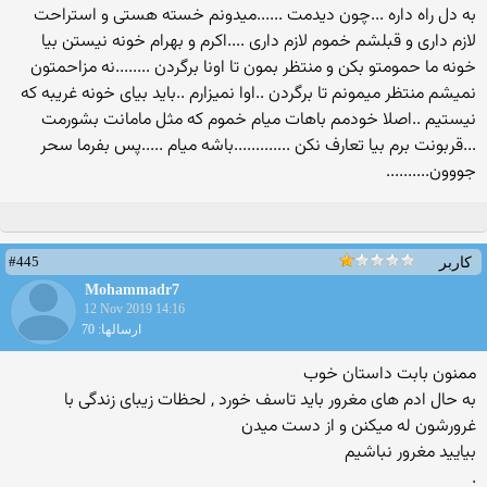
به دل راه داره ...چون دیدمت ......میدونم خسته هستی و استراحت
لازم داری و قبلشم خموم لازم داری ....اکرم و بهرام خونه نیستن بیا
خونه ما حمومتو بکن و منتظر بمون تا اونا برگردن ........نه مزاحمتون
نمیشم منتظر میمونم تا برگردن ..اوا نمیزارم ..باید بیای خونه غریبه که
نیستیم ..اصلا خودمم باهات میام خموم که مثل مامانت بشورمت
...قربونت برم بیا تعارف نکن .............باشه میام .....پس بفرما سحر
جووون..........
#445
کاربر
Mohammadr7
12 Nov 2019 14:16
ارسالها: 70
ممنون بابت داستان خوب
به حال ادم های مغرور باید تاسف خورد , لحظات زیبای زندگی با
غرورشون له میکنن و از دست میدن
بیایید مغرور نباشیم
.