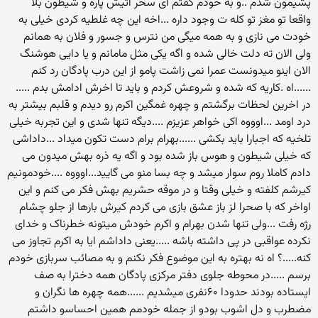
پشیمون شدم ..و به خودم گفتم ای سحر اتیش پاره و شیطون بلا
واقعا تو مغز تو کله ت وجود داره ...اخه این چه غلطیه کردی خیلی به
خودت می نازی و به همه میگی من نترس و جسور و فلان به همانم
ولی الان ته دلت خالی شده و اگه یکی مثل مامانم و یا دایی هوشنگ
الان اینو میدونست عمرا نمی زاشت پامو از این درب پادگان رد کنم
......اه .کاریه که شده و شروعش کردم و باید تا اخرش ادامش بدم .....
در اخرین لحظات برگشتم و چهره غمگین اکرم رو دیدم و قلبم بیشتر به
درد اومد ...اوووه اکی خواهر عزیزم ....دیگه تنها شدی و این تجربه خیلی
تلخیه که اجبارا باید بکشی ......بهرام برام دست تکون میداد ...داداشی
که خیلی شیطون و هوس باز شده بود و اگه یه ذره بهش میدون می
دادم کاملا روم سوار میشد و چه بسا منو می گایید...اوووه ....خودمونیم
کیرشم کلفته و خیلی وقتا و در موقه حشریم بهش فکر می کنم و این
اواخر که با صحرا لز باز عشق بازی می کردم کیرش بارها از جلو چشام
رژه رفت ...ولی تنها شدن بهرام و اکرم خودش میتونه خطرناک و خدای
نکرده عواقبی در پی داشته باشه .....یعنی داداشم ایا به اکرم تجاوز می
کنه.....؟ اه نه بهتره به این موضوع فکر نکنم و به مصائب سربازی خودم
برسم .....در محوطه جلوی دفتر مرکزی پادگان همه دخترا به صف
ایستاده بودند حدودا ۶۰نفری میشدیم ......همه چهره ها نگران و
مضطرب و دل اشوب بودو از جمله خودمم همین احساسو داشتم