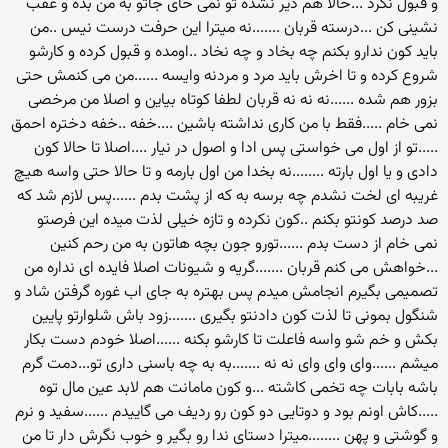
و قبول نکرد ...حالا هم دیر نشده تو نمی خای جاتو به من بده و عقب
نشینی کن ...درسته قربان .......نه میترا این حرفت درست نیس ..من
باید کون ندارو بکنم چه بخاد و چه نخاد ..اومده و قبول کرده و کارشو
شروع کرده و تا اخرش باید مرد و مردنه وایسه ......من می کنمش حتی
بزور هم شده ......نه نه نه قربان لطفا کوتاه بیاین و اصلا من مرخصی
نمی خام .....فقط با من کاری نداشته باشین ....خفه ..خفه دختره احمق
.....تو از اول می خواستی پس ادا و اصول در نیار ....اصلا تا حالا کون
دادی و یا اول بارته ........نه بخدا من اول بارمه و تا حالا حتی واسه هیچ
غریبه ای لخت نشدم چه برسه به که از پشت بدم ......پس لازم شد که
صد درصد کونتو بکنم ..کون نکرده و تازه خیلی لذت میده این فرصتو
نمی خام از دست بدم ......تورو جون بچه هاتون به من رحم کنین
...خواهش می کنم قربان .......گریه و شیونات اصلا فایده ای نداره من
تصمیمی بگیرم انجامش میدم پس بهتره به جای اب غوره گرفتن شاد و
شنگول بمونی تا لذت کون دادنتو بگیری .......زود باش شلوارتو پایین
بکش و خم شو واسه فاعلت تا کارشو بکنه ......اصلا خودم دست بکار
میشم ......وای وای وای نه نه .......به به چه باسنی داری تو...دمت گرم
باشه بابات چه تخمی کاشته ...و کون مامانت هم لابد عین مال توه
.....کاش اونم بود و دوتایی دو کون رو ردیف می گاییدم ......سفید و نرم
و گوشتی و پهن ........میترا دستای ندا رو بگیر و خوب نگرش دار تا من