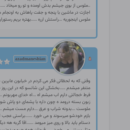
azadmaneshian
وقتی که به لحظاتی فکر می کردم در خیابون عابرین 
متنفر میشدم .....بخشکی این شانسو که در این روز پ
فرط خجالتی دارم اب میشم اه ...اه خدای مهربونم 
زبون بسته درومد ه چون داره با پشمای دو پاش شورتم
ملوست ...بدونه شراب و عرق ...دارم مست میشم .
بازم خودشو میرسوند و می خورد ......براستی عجب اع
دستام باید بالا و روی میز میومد ......اقا گربه هه
مثل بستنی می خورد ......فروزان همه چیو میدونست