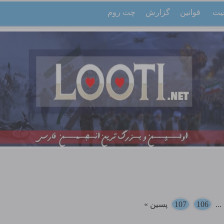
یت
قوانین
گزارش
چت روم
..
106
107
پسین »