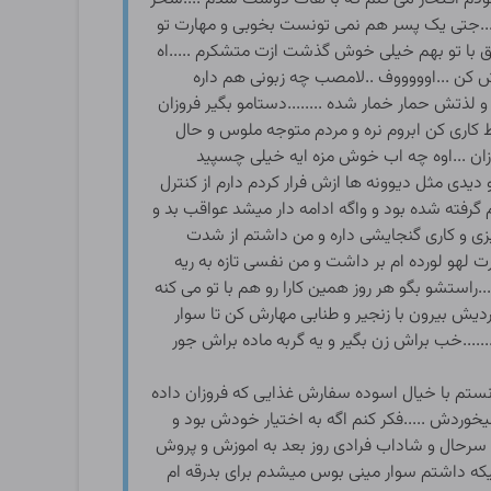
....جتی یک پسر هم نمی تونست بخوبی و مهارت تو
ق با تو بهم خیلی خوش گذشت ازت متشکرم .....اه
ش کن ...اوووووف ..لامصب چه زبونی هم داره
 لذتش حمار خمار شده ........دستامو بگیر فروزان
فقط کاری کن ابروم نره و مردم متوجه ملوس و حال
روزان ...اوه چه اب خوش مزه ایه خیلی چسپید
 دیدی مثل دیوونه ها ازش فرار کردم دارم از کنترل
گرفته شده بود و واگه ادامه دار میشد عواقب بد و
چیزی و کاری گنجایشی داره و من داشتم از شدت
لهو لورده ام بر داشت و من نفسی تازه به ریه
راستشو بگو هر روز همین کارا رو هم با تو می کنه
ردیش بیرون با زنجیر و طنابی مهارش کن تا سوار
...خب براش زن بگیر و یه گربه ماده براش جور
تونستم با خیال اسوده سفارش غذایی که فروزان داده
وردش .....فکر کنم اگه به اختیار خودش بود و
سرحال و شاداب فرادی روز بعد به اموزش و پروش
مه وسایلم اماده بود و وقتیکه داشتم سوار مینی بوس میشدم برای بدرقه ام