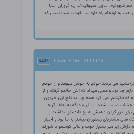
#463
Posted: 6 Dec 2019 10:28
 میدرخشید می بردند خونم به جوش میومد و از خودم
زم چه بود و معنی میداد که الان حالمو گرفته و از
فته که فکرشم نمی کرد همه چی به نفع این حیوون
گم چشات مست شده ......اررره دیگه به لطف گربه
 برای دور کردن دهنش هیج فایده ای نداشت و
ه های مشتریای رستوران بیشتر به ما بود و اجبارا
مزه دارش زیر میز بسیار خوب و عالی کوسمو با شورتم
خودم افتخار می کنم که با هات دوست شدم ....سحر