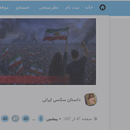
خانه
ثبت نام
نظرسنجی
جستجو
موقع
داستان سکسی ایرانی
:
« پیشین
1
...
46
47
48
.
صفحه 47 از 107