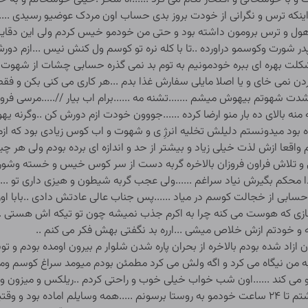
 اینکه ترس و نگرانی از خودت بروز بدی حساب اون مردک عوضیو رسیدی ..
لی هول و ترس برومون داشته بود و حتی من خودمو خیس کردم ولی این دقای
در شورت وکوسمو دراورده ..تا با کله نره تو کوسم ول کنش نیس ...ازم دور
وشکلت بهره ای ببره خودمونیم به توم بد نمی گذره حسابی چشات از شهوت و
ب خوردن نمی خای و یا اصلا مایلی سفارش غذا بدم ...هر کاری می کنی بکن و 
 شدت شهوتم بیهوش میشم .......تشنه مه ......برام اب بیار //.....مرسی ف
نه بالای ده بار منو ارضا کرده ......جووون خودت ازم دورش کن ..وگرنه یهو
بود میدونستم دلیلش تخلیه انرژِ ی و شهوت و اب کوس زیادی بود که ازم 
 واقعا ازش لذت خیلی زیاد و بیشتر از حد و اندازه ای برده بودم ولی هر 
تی و تلاش فراون فروزان بالاخره گربه دست از سر کوس خیس و خسته وشورت 
محکم بگیرش نیاد سراغم ......ولی عجب گربه شیطون و هیزی داری تو ......
 حسابی از خجالت کوسم در میاد ......پس جناب عالی عادتش دادی ..بابا او
ازی که هوست می کنه چرا به اکرم جذب نمیشه چون تو تیکه اش هستی ....
 و خودتم ازش خلاص میشی ...ارره بد نگفتی بهش فکر می کنم ..
ن ازاد شده بودم بالاخره از بحران پاره شدن شلوار م بیرون اومده بودم و 
 من نیگاه می کرد و اگه ولش می کرد مطمئن بودم میومد سراغ کوسم ومیخ
می کند ......اون شب خواب خیلی خوب و راحتی کردم ..ریلکس و میزون و 
رفتم تا برگه حکم رفتنمو به روستا بگیرم ..فرصت داشتم تا ۲۴ ساعت خودمو به روستا برسونم .....ه