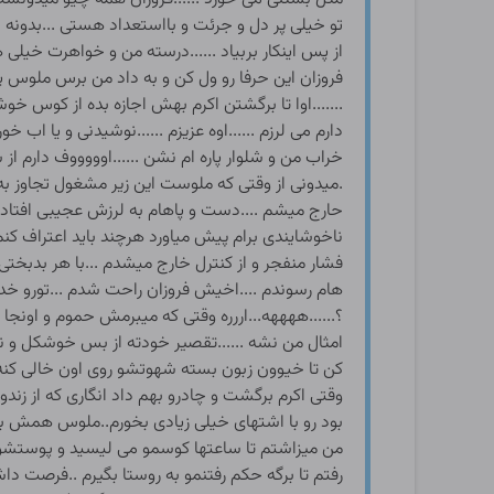
تو خیلی پر دل و جرئت و بااستعداد هستی ...بدونه
از پس اینکار بربیاد ......درسته من و خواهرت خی
فروزان این حرفا رو ول کن و به داد من برس ملوس پ
.......اوا تا برگشتن اکرم بهش اجازه بده از کوس خ
دارم می لرزم ......اوه عزیزم ......نوشیدنی و یا ا
خراب من و شلوار پاره ام نشن ......اوووووف دارم از
.میدونی از وقتی که ملوست این زیر مشغول تجاوز به م
حارج میشم ....دست و پاهام به لرزش عجیبی افتاده 
ناخوشایندی برام پیش میاورد هرچند باید اعتراف کنم
فشار منفجر و از کنترل خارج میشدم ...با هر بدبخ
هام رسوندم ....اخیش فروزان راحت شدم ...تورو خدا 
؟......ههههه...اررره وقتی که میبرمش حموم و اونجا
امثال من نشه ......تقصیر خودته از بس خوشکل و ن
کن تا خیوون زبون بسته شهوتشو روی اون خالی کنه
وقتی اکرم برگشت و چادرو بهم داد انگاری که از زندو
بود رو با اشتهای خیلی زیادی بخورم..ملوس همش به
من میزاشتم تا ساعتها کوسمو می لیسید و پوستشو 