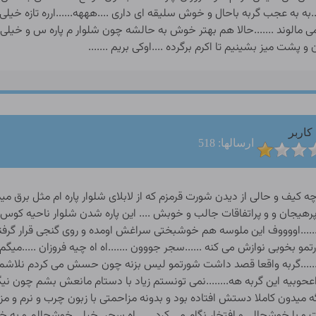
کاربر
ارسالها: 518
چه کیف و حالی از دیدن شورت قرمزم که از لابلای شلوار پاره ام مثل برق
رهیجان و و پراتفاقات جالب و خوبش .... این پاره شدن شلوار ناحیه کوس نا
.......اووووف این ملوسه هم خوشبختی سراغش اومده و روی گنجی قرار گر
و بخوبی نوازش می کنه ......سجر جووون .......اه اه چیه فروزان .....می
......گربه واقعا قصد داشت شورتمو لیس بزنه چون حسش می کردم نلاشم
حوبیه این گربه هه........نمی تونستم زیاد با دستام مانعش بشم چون نیگا
 دیگه میدون کاملا دستش افتاده بود و بدونه مزاحمتی با زبون چرب و نرم و 
 و با خوشحالی و افتخار نگام می کرد ......اه سحر .خیلی خوشحالم و به 