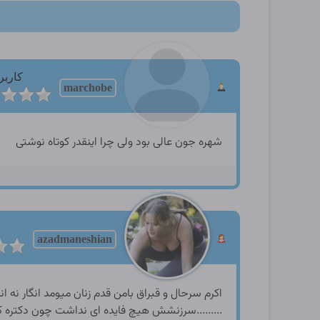
کاربر
marchobe
شهره جون عالی بود ولی چرا اینقدر کوتاه نوشتی
azadmaneshian
اکرم سرحال و قبراق بامن قدم زنان میومد انگار نه انگار که همین یک ساعت پیش بود از فرط شکم درد و کمرش چنان هوارش بلند شده بود که اشک منو دراورده بود .........سرزنشش هیچ فایده ای نداشت چون دکتره کارشو کرده بود دیلدو ش تا ته در کونش تشریف فرما شده بود و کیر سیاه و کلفتش هم دهن تشنه شو با ابش سیراب و لبریز کرده بود و از همه مهمتر نباید این سرزندگی و شادیشو می گرفتم چون دکتر وظیفشو بخوبی انجام داده بود و بیماریش و درد ش محو و نابود شده بود ......ولی از ته قلبم ناراحت و سرشکسته بودم چون نتونسته بودم بخوبی از اکرم در مقابل دسایس و هوس های سیری ناپذیر دکتر ترابی محافظت کنم ..اکرم می خواست پیاده به خونه بر گردیم ولی من حال و حوصلشو اصلا نداشتم و سوار اولین تاکسی خالی شدیم خودم بعد از اکرم سوار تاکسی شدم چون نمی خواستم مسافر بعدی پسر و یا مردی باشه که در کنار خواهرم قرار بگیره در خالیکه میدونستم الان در درونش چه احساسات ملتهب و اشفته و سرشار از شور و شهوتی نهفته اس و با کوچکنریت تماسی میتونه زمینه یک سکس و رابطه غیر متعارف و انحراف جنسی دیگری برای خواهر ساده دل و معصومم باشه از خودم مطمئن بودم و از پس این مشکلات بر میومدم ..ولی مسافر بعدی خوشبختانه یک دختر بود که کنارم سوار شد ...ولی اشنا درومد .........فروزان دختری که چند ماهی میشد با خریدن یک خونه همسایه مون شده بود .....دختری که با مادرش تنها زندگی می کرد با کلی ناز و افاده و تکبر که با هیچکسی در مخله مون سلام و علیک و دوستی برقرار نکرده بود و در واقع تافته جدا بافته خودشو حساب می کرد و اغلب اوقات گربه خونگیشو با خودش همراه می کرد و ادعای مدرنیزه گی از خودش نشون می داد .......شایعاتی از بهرام ازش شنیده بودم که می گفتند با گربه اش خود ارضایی و عشق بازی می کنه ...من که نه بهش اهمیتی می دادم و نه باور می کردم ..اینو فقط شایعه بی سروته تفسیرش می کردم چند بار به بهرام توصیه و نصیحت کرده بودم که پشت سر این و اون حرف نشونه و نیاره ..ولی بهرام هم از دوستاش اخبار می گرفت و ناخواسته به من و اکرم می گفت .......و هم اکنون گربه شو هم با خودش سوار کرده بود و در کنارم نشست ..وقتی که متوجه من شد با کمال تعجب سلامم کرد .....سلام سجر جوون .....اوا علیک سلام ..راستش ازم دلگیر نشین تعجب می کنم از این سلام شما ؟........اوه حق دارین در حقیقت خیلی وقته میخام باهاتون هم کلام و دوست بشم ولی زمینه شو نداشتم ......خودت میدونی من با کسی در مخله مون میونه ای ندارم ولی شما فرق می کنین ....اوا چه فرقی؟.......اخه ماشاله خوشکلین و تیپ تون به بالا نشین ها و شمال تهروونیا بیشتر میخوره ....اخه ما قبلا اونجا زندگی می کردیم و قسمت و تقدیر مون این جور درومد که در این شهر مقیم بشیم و همسایه شما قرار بگیرم .....اهان ......فروزان درست مثل اسمش شباهت زیادی به هنرپیشه فیلم های فارسی قبل از انقلاب یعنی خانم فروزان داشت و به قول خودش اسمشم به همون نام گذاری کرده بود وواقعا هم منو یاد ش می نداخت در عجب بودم که اصلا به اکرم محل نمیزاشت و انگار اونو نمی دید مگه میشه اونو نشناسه ...لابد اینم ناشی از اخلاق گندش هست ......واه ...چه بد .......داشتم به حرفاش گوش می دادم که یهو ازم خواهش کرد که گربه شو بغل کنم ........سجر جووون میشه برای چند لحظه ملوسو بغل کنی تا بتونم در کیفم چیزیو بر دارم .......اخه فروزان ..... نترس عزیزم ملوس با خودم هر روز حموم میره و تمیز تمیزه و مثل گربه های اواره کوچه ها نیس ......اهان بگیرش ....نوازشش کن .........خیلی نازه ...دوسش دارم .......میو میو میو ......اوه سحر جوون انگار ازت خوشش اومده ......اوا فروزان تو از کجا میدونی اون که حرف نمیزنه .......میدونم سجر جوون 