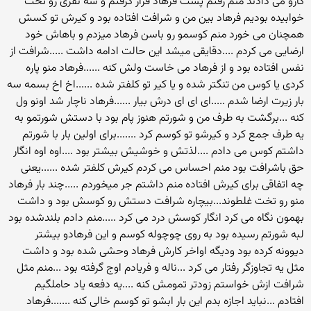
کارو می دادند منم رفتم پشت فرهاد قرار گرفتم و سه نفری رو تخت
خوابیده بودیم فرهاد بین من و شرافت افتاده بود و کیرش تو کسش
همچنان می خورد منم کوسمو رو باسن فرهاد میزدم و باهاش خود
ارضایی می کردم ....دقایقی میشد این حالت ادامه داشت .....شرافت از
نفس افتاده بود و از فرهاد می خاست ولش کنه ......فرهاد منو پاره
کردی یا کوس من تنگتر شده و یا کیر تو کلفتر شده ......اخ اخ بسمه سه
بار زیرت ارضا شدم .....ای ای ای درش بیار ......فرهاد ناچار شد اونو ول
کنه ...برگشت به طرف من و شورتم هنوز پام بود با دستش شورتمو به
یه طرف جمع کرد و کیرشو تو کوسم کرد .......برای اولین بار با شورتم
داشتم کوس می دادم ....لذتش و خوشیش بیشتر بود ....اوه اوه انگار
حق باشرافت بود منم احساس می کردم کیرش کلفتر شده ......یعنی
چه اتفاقی برای کیرش افتاده منم داشتم جر میخوردم .....چند بار فرهاد
منو رو تخت غلطوند...بیچاره شرافت دستش رو کوسش بود و داشت
بهمون نگاه می کرد انگار کوسش درد می کرد .....منم دادم بلندشده بود
لبه شورتم رسیده بود به روی چوچوله کوسم و این فرهادو بیشتر
دیوونه کرده بود ودیگه اواخر کارش فرهاد وحشی شده بود و داشت
مثل یه تجاوزگر رفتار می کرد ...ناله و فریادم اوج گرفته بود ...منم مثل
شرافت ازش خواستم زودتر تمومش کنه ....یه دفعه یاد حاملگیم
افتادم ...نباید اجازه بدم این بار ابشو تو کوسم خالی کنه .......فرهاد