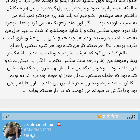
حدود سه دقیقه طول نکشید صالح ابشو تو کوسم خالی کرد ...اونم در
حالیکه منو خوابونده بود و خودشو روم ول کرده بود و من زیر هیکلش
داشتم خفه میشدم ...شوهرم که بلند شد بره خودشو تمیز کنه من
نفسم بند اومده بود ....انگار اون فقط رفع تکلیف می کرد واقعا شوهرم
بلد نبود خوب سکس بکنه و یا شاید حوصلشو نداشت .....بهر حال من
به هدف امشبم رسیده بودم هر چند هیچ لذتی از این عشق بازی کسب
نکرده بودم .....تا اخر هفته کار من شده بود هر شب سکس با صالح
......صالح کیف می کرد که هرشب خودم داوطلب میشدم ...اخه کمتر
پیش میومد من ازش درخواست سکس بکنم .... انگار این بهش عزت و
غرور داده بود ....و دوبار دیگه من حالم باز بهم خورد و دیگه برام یقین
شده بود که حامله هستم .....ولی هنوز تو خونه اونو بروز نداده بودم
...کاش میشد خودمو نشون مادر شاهین می دادم ....اون قابله واردی
بود و با نگاش به صورتم می فهمید که بار دار هستم ویانه .....
#52
کاربر
azadmaneshian
6 Mar 2018 12:33
ارسالها: 518