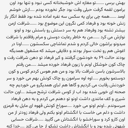
بهش برسی .......تو مغازه اش خوشبختانه کسی نبود و تنها بود اون
برامون لقمه گرفت حیلی وقت بود جگر نخورده بودم ....ازش خوشم
اومد ......همه چی برای یه سکس سه نفره اماده شده بود فقط انگار باز
زنش خونه بود و فرهاد کمی نگرون این موضوع بود ......شرافت ازمن
بیشتر تشنه بود وفرهاد هم یه سر دستش رو باسنش بود و اونو
نوازش می کرد ......من به خاطر رعایت دوستی و مرام رفاقتم با شرافت
میدونو براشون خالی کردم و شدم تماشاچی سکسشون ......اونا در
اغوش هم رو تخت سوار بودند و دقایقی میشد که مشغول همدیگه
بودند حالت ۶۹ به خودشون گرفتند و کیر فرهاد تو دهن شرافت رفت و
چاک کون خوشکل اونم با زبون فرهاد خورده میشد .....من رفتم
بالاسرشون باسن شرافت بالا بود و من هم هوس کردم کوس و کون
دوستمو بخورم .....اوه اوه سرامون رو چاک کونش بهم می خورد و سر
خوردنش رقابت می کردیم و گاها هم لبای همدیگرو می خوردیم چه
صحنه ای خوبی شده بود اب از کوس شرافت ترشح میشد ...اون حالت
شیری و کف مانندی داشت اونو تو دهنم می کردم و به دهن فرهاد
میرسوندم ..اونم اونو می خورد ....سوراخ کونش قهوه ای مایل به قرمزی
داشت و دلم می خاست با انگشتام اونو بکنم ولی فرهاد زودتر از من
اون کارو کرد و سوراخشو با انگشتاش می گایید .....شرافت حسابی
شهوتی شده بود و با انگشتاش داشت تشکو از جا می کند ....خدا کنه