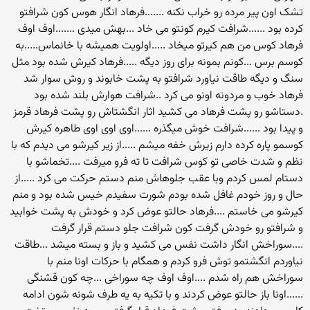
تشک اون پیر مرده رو خراب نکنه .......فرهاد انگار هوس کون شرافتو
کرده بود ......شرافت کیرم کونتو می خاد ...بهش میدی .......اوف اوف
فرهاد کوس من هم کیرتو میخاد .....اولویت همیشه با خانماس.....به
کوسم برس ...کونم بمونه برای روز دیگه .....فرهاد کیرش شده بود مثل
سنگ و دیگه طاقت نیاورد شرافتو به پشت خابوند و روش سوار شد
فرهاد خوب و مردونه اونو می کرد ..شرافت هوارش بلند شده بود
.دستاشو رو پشت فرهاد می کشید اثار انگشتاش رو پشت فرهاد قرمز
و پیدا بود ......شرافت خوش میگذره ......اوی اوی اوی طاهره کیرش
کوسمو پاره کرده دارم زیرش خفه میشم .....از زیر کیرشو می دیدم که با
نظم و شدت خاصی تو کوس شرافت تا ته فرو میرفت ....تخماشو با
دستام لمس کردم وبا عقب جلوهاش منم دستم حرکت می کرد .....از
حال و روز خودم غافل شده بودم شورت سفیدم خیس شده بود و منم
کیرشو می خاستم ....فرهاد حالتو عوض کرد و خودش به پشت خوابید
و شرافتو رو خودش گرفت کون شرافت جلو دستم قرار گرفت
....سوراخش انگار داشت نفس می کشید و باز و بسته میشد ...طاقت
نیاوردم انگشتمو توش فرو کردم و همگام با حرکات اونا منم با
سوراخش هم راه شدم ....اوف اوف چه سوراخی ...چه کون قشنگی
......اونا باز حالتو عوض کردند و با تکیه به یه طرف شونه شون ادامه