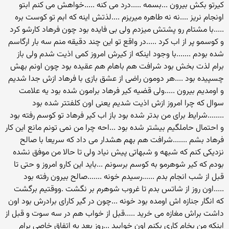
کیرتو بکش بیرون ...بسمه .....درد می کنه .....خواهش می کنم ابتو
اونجام نریز ....نه نه طاهره میریزم ....لذتش اینه که ابم تو کوست بره
.....با مشتام رو پشتش میزدم ولی بی فایده بود چون فرهاد کارشو کرد
و کوسمو پر از اب کرد .....در واقع تو این چند دقیقه منم سه بار ارگاسم
شده بودم .......با وجود اینکه از کیرش امروز کمی اذیت شدم ولی باز
برام لذت بخش بود شرافت هم باهام هم عقیده بود چون اونم بهش
چسپیده بود ....هر دومون راضی از عشق بازی با فرهاد ازش جدا شدیم
و اومدیم بیرون .....ولی قضیه کیر فرهاد برامون شده بود یه علامت
سوال که چرا امروز ازش اذیت شدیم یعنی اون کلفتتر شده بود
........شرایط برای من بدتر شده بود باز اب کیر فرهاد تو کوسم رفته بود
و احتمال حاملگیم بیشتر شده بود ...احه چرا من نمی تونم مانع این کار
فرهاد بشم .......شرافت هم بهم هشدار می داد که سریعا با صالح
نزدیکی کنم که شبهه و شبهاتی پیش نیاد ولی تا حالا من موفق نشده
بودم که کیر شوهرمو به کوسم برسونم ...باید این کارو امروز و حتی تا
قبل از شب انجام بدم ......رسیدم خونه .......صالح بیرون رفته بود
.....اون روز از شاتس بدم تا غروب شوهرم بر نگشت .ووقتیم برگشت
که انگار جنازه اش اومده بود خونه ...چون در گیر کارای برادرش بود اون
داشت براش مغازه می خرید .....قبل از خواب هم در سه سوت و قبل از
اینکه من بخام کاری بکنم اون خوابید ...روز بعد یه اتفاق خاصی برام