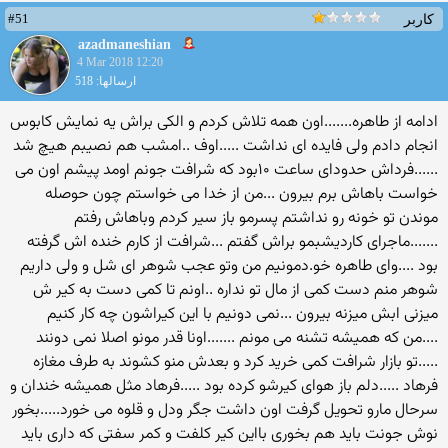
#51
کاربر
azadmaneshian
4 Mar 2018 12:20
ارسالها: 518
ادامه از طاهره.......اون همه تلاش کردم و الکی براش یه نمایش کابوس
انجام دادم ولی فایده ای نداشت .....اوف ..امشب هم نصیبم هیچ شد
......فرداش حدودای ساعت ۱۰بود که شرافت جونم اومد پیشم اون می
خواست باهاش برم بیرون ...من از خدا می خواستم چون حوصله
موندن تو خونه رو نداشتم پسرمو باز سیر کردم وباهاش رفتم
.......ماجرای کاردیشبمو براش گفتم ...شرافت از کارم خنده اش گرفته
بود ....وای طاهره خو.دمونیم من وتو عجب شوهر ای شل و ولی داریم
شوهر منم دست کمی از مال تو نداره ..اونم تا کمی دست به کیر ش
میزنی ابش میزنه بیرون ...نمی دونیم با این کیراشون چه کار کنیم
....من که همیشه تشنه می مونم .......اونا قدر مونو اصلا نمی دونند
.....تو بازار شرافت کمی خرید کرد و بعدش منو کشوند به طرف مغازه
فرهاد .....دلم باز هوای کیرشو کرده بود .....فرهاد مثل همیشه خندان و
سرحال مارو تحویل گرفت اون داشت جگر ودل و قلوه می خورد.....بخور
نوش جونت باید هم بخوری بااین کیر کلفت و کمر سفتی که داری باید