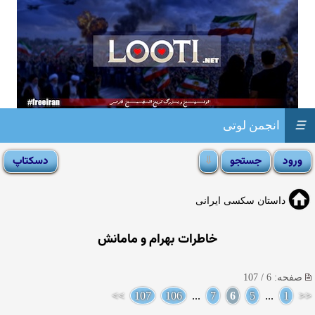
☰
انجمن لوتی
داستان سکسی ایرانی
خاطرات بهرام و مامانش
صفحه: 6 / 107
>>
107
106
...
7
6
5
...
1
<<