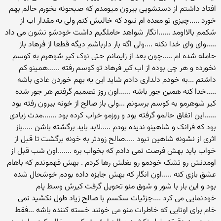
افتاد داشتم از دستشویی بیرون میومدم که صبحونه بخورم حالم بهم
خورد .....چیزی تو معده ام نبود که خالیش کنم ولی یه مقدار اب از
شکمم بالااومد ......انگار شواهد حاملگیم داشت خودشو نشون می داد
.....وای وای خدا نکنه ....ولی اگه بار دارباشم دیگه قطعا از فرهاد باز
حامله شده ام .....چون بعد از زایمانم حتی نوک کیر شوهرم به کوسم
نخورده و هر چی بوده از اب کیر فرهاد تو کوسم رفته ......همینو کم
داشتم ...به خودم دلداری دادم شاید این یه بهم خوردن عادی باشه
.....خدا کنه همین جور باشه ......اون روز تصمیم گرفتم هر جور شده
کیر شوهرمو به کوسم برسونم ...ولی باز صالح از خونه بیرون رفته بود
......این اتفاق حالمو گرفته بود و روزمو خراب کرده بود .......مدت زیادی
بود که فرانک و شاهینو ندیده بودم .....لابد باید برگشته باشن .....باز
اثری از نشونه شاهین نبود .....صالح زودتر به خونه برگشت تا قبل از
خواب باید بهش فرصت نمی دادم که بخواب بره .......اون شب قبل از
اومدنش رو تشک خودمو رو بغلش رها کردم . بهش فهموندم که باهام
عشق بازی کنه .....اون انگار که بهش جایزه داده بودم خوشحال شده
بود و این بار با شور و شوق منو تحویل گرفت کیرش وسط پام
خودنمایی می کرد ....جزئیات سکسم با صالح زیاد طول نکشید نمی
خام برای اونایی که خاطرات منو می خونند خسته کننده باشه ...فقط