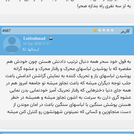
یه لز سه نفری راه بندازه صحرا
#687
کاربر
Lotfeahmad
14 Apr 2020 17:17
ارسالها: 62
به قول خود سحر همه دنبال ترتیب دادنش هستن چون خودش هم
مقصره که با پوشیدن لباسهای محرک و رفتار محرک و عشوه گرانه
پوشیدن لباسهای باز و تحریک کننده به نمایش گزاشتن اندامش باعث
جلب توجه دیگران میشه که باعث تجاوز میشه تو جامعه امروز هم در
همه جای دنیا دخترهایی که رفتار تحریک آمیز خودنمایی بدن نمایی
عشوه گری دارن به سرعت به اشون تجاوز میشه و همیشه در خطر
هستن پوشش سنگین با لباسهای سنگین باعث در امان موندن از
دست متجاوزین و کسانی که نمیتونن شهوتشون رو کنترل کنن میشه