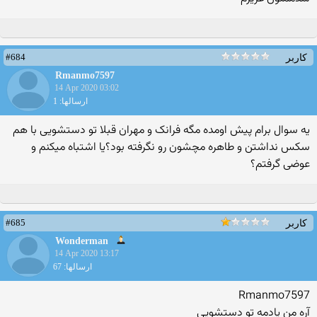
#684
کاربر
Rmanmo7597
14 Apr 2020 03:02
ارسالها: 1
یه سوال برام پیش اومده مگه فرانک و مهران قبلا تو دستشویی با هم
سکس نداشتن و طاهره مچشون رو نگرفته بود؟یا اشتباه میکنم و
عوضی گرفتم؟
#685
کاربر
Wonderman
14 Apr 2020 13:17
ارسالها: 67
Rmanmo7597
آره من یادمه تو دستشویی