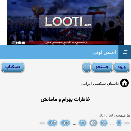
☰
انجمن لوتی
داستان سکسی ایرانی
خاطرات بهرام و مامانش
صفحه: 69 / 107
>>
107
106
...
70
69
68
...
1
<<