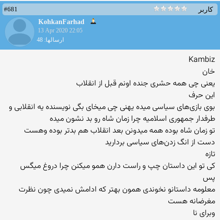
#681
کاربر
KohkanFarhad
13 Apr 2020 22:05
ارسالها: 48
Kambiz
خان
یعنی چی همه حشری جنده اونم قبل از انقلاب
این حرف
بوی بازی‌های سیاسی میده یهنی چی میخای بگی نویسنده یه انقلابی و
طرفدار جمهوری اسلامیه چرا زمان شاه رو بد نشون میده
تو زمان شاه بوده همه میدونن بعد انقلاب هم بدتر بوده وهست
دست از انگ زدن‌های سیاسی بردارید
تازه
کی تو این داستان چپ و راست دارن همو میکنن چرا دروغ میگس
پس
معلومه داستانو نخوندی همون بهتر که ادامش نمیدی چون نظرت
مغرضانه هست
وبرای نا