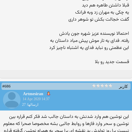
قبلا داشتن طاهره هم دید
یه چکی به مهران زد وبه فرانک
گفت خجالت بکش تو شوهر داری
احتمالا نویسنده عزیز شهره جون یادش
رفته. فدای یه تار موش پیش میاد داستان به
این عظمتی رو نباید فدای یه اشتباه ناچیز کرد
قسمت جدید رو بلا
#686
کاربر
Artmesiran
14 Apr 2020 14:37
ارسالها: 27
این نوشین هم وارد شدنش به داستان جالب شد فکر کنم قراره بین
نوشین و سحر وارد فازها و روابط جالبی بشه مخصوصا صحرا که معلوم
نیست برا روز تولدش بد نقشه ای برا سحر به همراه نوشین گرفته قراره