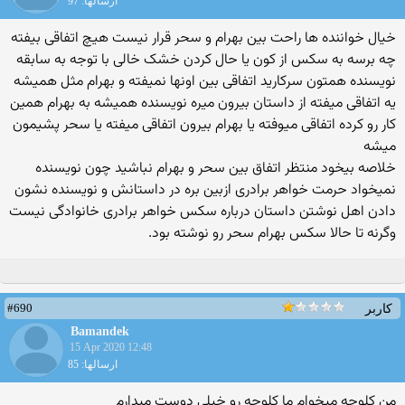
ارسالها: 97
خیال خواننده ها راحت بین بهرام و سحر قرار نیست هیچ اتفاقی بیفته
چه برسه به سکس از کون یا حال کردن خشک خالی با توجه به سابقه
نویسنده همتون سرکارید اتفاقی بین اونها نمیفته و بهرام مثل همیشه
یه اتفاقی میفته از داستان بیرون میره نویسنده همیشه به بهرام همین
کار رو کرده اتفاقی میوفته یا بهرام بیرون اتفاقی میفته یا سحر پشیمون
میشه
خلاصه بیخود منتظر اتفاق بین سحر و بهرام نباشید چون نویسنده
نمیخواد حرمت خواهر برادری ازبین بره در داستانش و نویسنده نشون
دادن اهل نوشتن داستان درباره سکس خواهر برادری خانوادگی نیست
وگرنه تا حالا سکس بهرام سحر رو نوشته بود.
#690
کاربر
Bamandek
15 Apr 2020 12:48
ارسالها: 85
من کلوچه میخوام ما کلوچه رو خیلی دوست میدارم