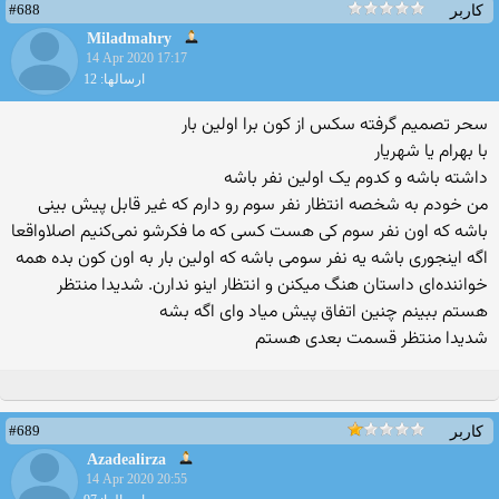
#688
کاربر
Miladmahry
14 Apr 2020 17:17
ارسالها: 12
سحر تصمیم گرفته سکس از کون برا اولین بار
با بهرام یا شهریار
داشته باشه و کدوم یک اولین نفر باشه
من خودم به شخصه انتظار نفر سوم رو دارم که غیر قابل پیش بینی
باشه که اون نفر سوم کی هست کسی که ما فکرشو نمی‌کنیم اصلاواقعا
اگه اینجوری باشه یه نفر سومی باشه که اولین بار به اون کون بده همه
خواننده‌ای داستان هنگ میکنن و انتظار اینو ندارن. شدیدا منتظر
هستم ببینم چنین اتفاق پیش میاد وای اگه بشه
شدیدا منتظر قسمت بعدی هستم
#689
کاربر
Azadealirza
14 Apr 2020 20:55