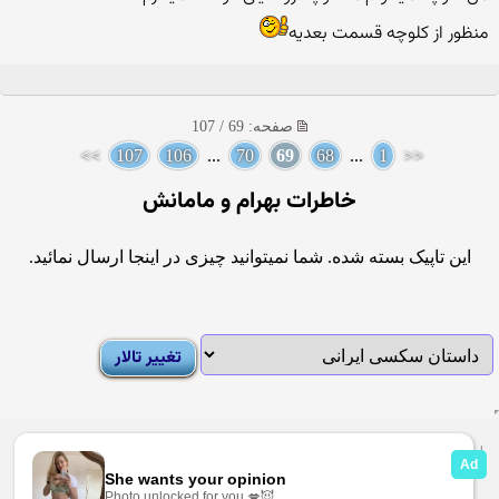
منظور از کلوچه قسمت بعدیه
صفحه: 69 / 107
>>
107
106
...
70
69
68
...
1
<<
خاطرات بهرام و مامانش
این تاپیک بسته شده. شما نمیتوانید چیزی در اینجا ارسال نمائید.
|
Moderator List
|
FAQ
|
How To
|
Rules
|
News
|
DMCA/Report Abuse (گزارش)
Sexy Pictures Archive
|
Adult Forums
|
Advertise on Looti