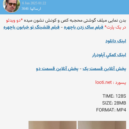
6 Jun 2025 01:22
ارسالها: 3646
بدن نمایی میلف گوشتی محجبه کص و کونش نشون میده
*دو ویدئو
در یک پارت*
فیلم ساک زدن باچهره
-
فیلم فلشینگ تو خیابون باچهره
لينک دانلود
لينک کمکي آپلودرار
پخش آنلاين قسمت يک
-
پخش آنلاين قسمت دو
پسورد : looti.net
TIME: 128S
SIZE: 28MB
FORMAT: MP4