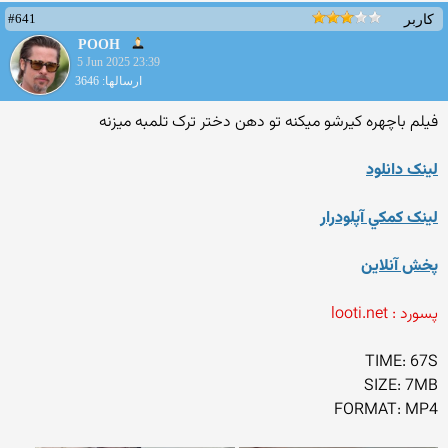
#641
کاربر
POOH
5 Jun 2025 23:39
ارسالها: 3646
فیلم باچهره کیرشو میکنه تو دهن دختر ترک تلمبه میزنه
لينک دانلود
لينک کمکي آپلودرار
پخش آنلاين
پسورد : looti.net
TIME: 67S
SIZE: 7MB
FORMAT: MP4