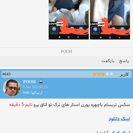
POOH
پاسخ
بازگفت
#643
کاربر
POOH
6 Jun 2025 01:23
ارسالها: 3646
سکس تریسام باچهره پورن استار های ترک تو اتاق پرو
تایم 5 دقیقه
لينک دانلود