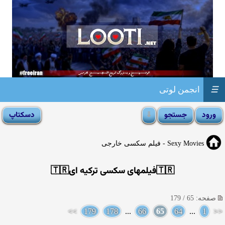
☰
انجمن لوتی
Sexy Movies - فیلم سکسی خارجی
🇹🇷فیلمهای سکسی ترکیه ای🇹🇷
صفحه: 65 / 179
>>
179
178
...
66
65
64
...
1
<<