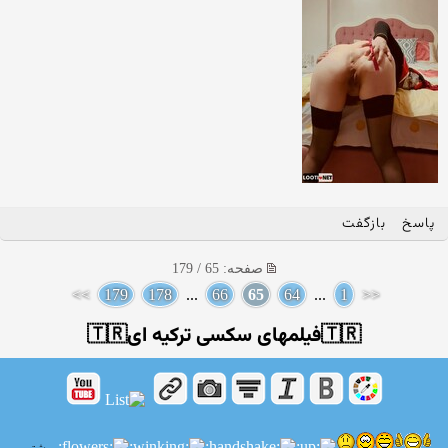
پاسخ
بازگفت
صفحه: 65 / 179
>>
179
178
...
66
65
64
...
1
<<
🇹🇷فیلمهای سکسی ترکیه ای🇹🇷