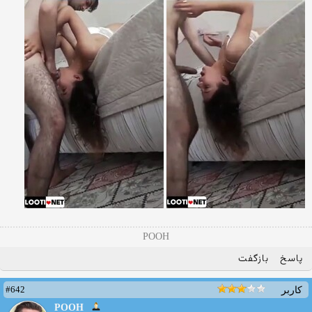
POOH
پاسخ
بازگفت
#642
کاربر
POOH