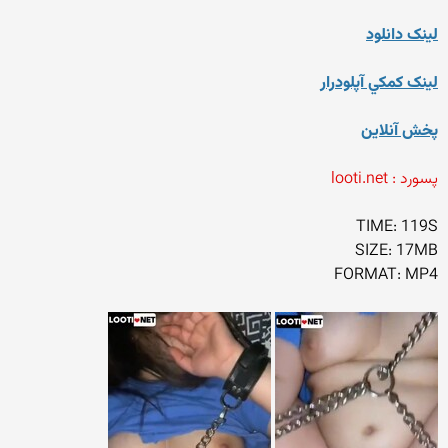
لينک دانلود
لينک کمکي آپلودرار
پخش آنلاين
پسورد : looti.net
TIME: 119S
SIZE: 17MB
FORMAT: MP4