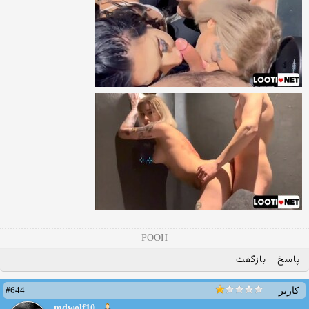
POOH
پاسخ
بازگفت
#644
کاربر
mdwolf10