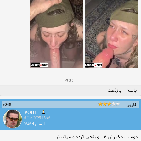
POOH
پاسخ
بازگفت
#649
کاربر
POOH
6 Jun 2025 15:46
ارسالها: 3646
دوست دخترش غل و زنجیر کرده و میکنتش