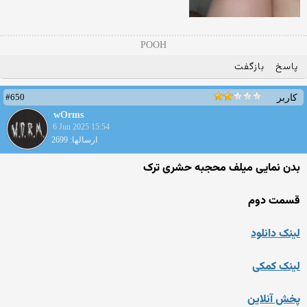
POOH
پاسخ
بازگفت
#650
کاربر
wOrms
6 Jun 2025 15:54
ارسالها: 2699
بدن نمایی میلف محجبه حشری ترک
قسمت دوم
لینک دانلود
لینک کمکی
پخش آنلاین