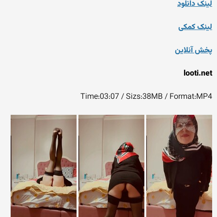
لینک دانلود
لینک کمکی
پخش آنلاین
looti.net
Time:03:07 / Sizs:38MB / Format:MP4