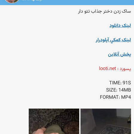
ساک زدن دختر جذاب تتو دار
لينک دانلود
لينک کمکي آپلودرار
پخش آنلاين
پسورد : looti.net
TIME: 91S
SIZE: 14MB
FORMAT: MP4