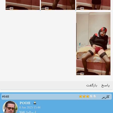
پاسخ
بازگفت
#648
کاربر
POOH
6 Jun 2025 15:44
ارسالها: 3646