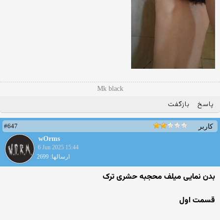
Mk black
پاسخ
بازگفت
#647
کاربر
wOrms
6 Jun 2025 15:44
ارسالها: 2699
بدن نمایی میلف محجبه حشری ترک
قسمت اول