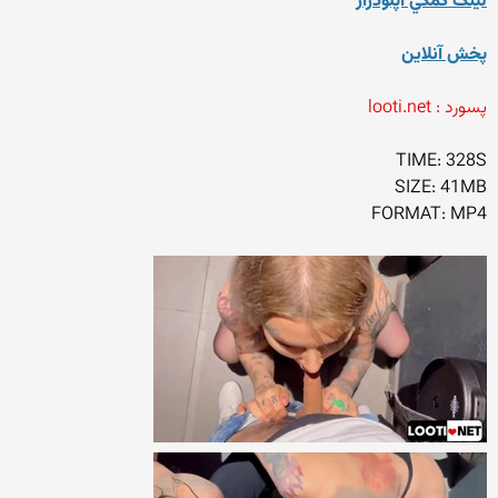
لينک کمکي آپلودرار
پخش آنلاين
پسورد : looti.net
TIME: 328S
SIZE: 41MB
FORMAT: MP4