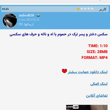
#646
کاربر
mdwolf10
6 Jun 2025 05:33
ارسالها: 705
سکس دختر و پسر ترک در حموم با اه و ناله و حرف های سکسی
TIME: 1:10
SIZE: 28MB
FORMAT: MP4
لینک دانلود حمایت بیشتر
لینک کمکی
تماشای آنلاین