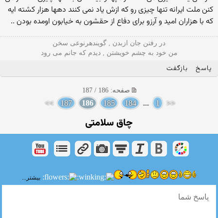
کنن ملت ایرانه تنها چیزی رو که ازش یاد نمی کنند دهها هزار کشته ایه
که با هزاران امید و آرزو برای دفاع از حقشون به خیابون اومده بودن ..
در رفتن جان ازبدن , گویندهرنوعی سخن
من خود به چشم خویشتن , دیدم که جانم می رود
پاسخ
بازگفت
صفحه: 186 / 187
>>
187
186
185
184
...
1
<<
چاق سلامتى
بیشتر...