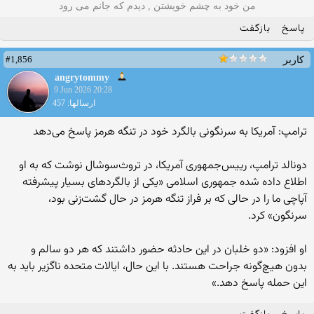
من خود به چشم خویشتن , دیدم که جانم می رود
پاسخ
بازگفت
#1,856
کاربر
angrytommy
9 Jun 2026 20:28
ارسالها: 457
ترامپ: آمریکا به سرنگونی بالگرد خود در تنگه هرمز پاسخ می‌دهد
دونالد ترامپ، رییس‌جمهوری آمریکا، در تروث‌سوشال نوشت که به او
اطلاع داده شده جمهوری اسلامی «یکی از بالگردهای بسیار پیشرفته
آپاچی ما را در حالی که بر فراز تنگه هرمز در حال گشت‌زنی بود،
سرنگون» کرد.
او افزود: «دو خلبان در این حادثه حضور داشتند که هر دو سالم و
بدون هیچ‌گونه جراحت هستند. با این حال، ایالات متحده ناگزیر باید به
این حمله پاسخ دهد.»