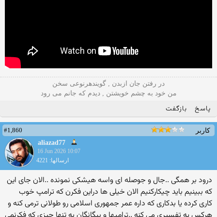
در رفتن جان ازبدن , گویندهرنوعی سخن
من خود به چشم خویشتن , دیدم که جانم می رود
پاسخ
بازگفت
#1,860
کاربر
aliazad77
16 Jun 2026 10:07
ارسالها: 4221
درود بر همگی ..جال و جوصله ای واسه هیشکی نمونده ..الان جای این
که ببینیم باید چیکارکنیم الان خیلی ها دراین فکرن که ترامپ خوب
کاری کرده یا بدکاری که داره عمر جمهوری اسلامی رو طولانی ترمی کنه و
هرکس یه تفسیری می کنه ..ترامپها و بیگانگان به تنها چیزی که فکرنمی