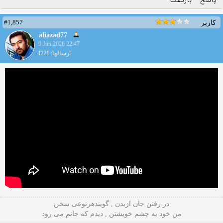
پاسخ
بازگفت
#1,857
کاربر
aliazad77
9 Jun 2026 22:47
ارسالها: 4221
در رفتن جان ازبدن , گویندهرنوعی سخن
من خود به چشم خویشتن , دیدم که جانم می رود