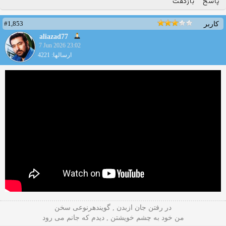
پاسخ
بازگفت
#1,853
کاربر
aliazad77
7 Jun 2026 23:02
ارسالها: 4221
در رفتن جان ازبدن , گویندهرنوعی سخن
من خود به چشم خویشتن , دیدم که جانم می رود