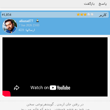
پاسخ
بازگفت
#1,854
کاربر
aliazad77
7 Jun 2026 23:03
ارسالها: 4221
در رفتن جان ازبدن , گویندهرنوعی سخن
من خود به چشم خویشتن , دیدم که جانم می رود