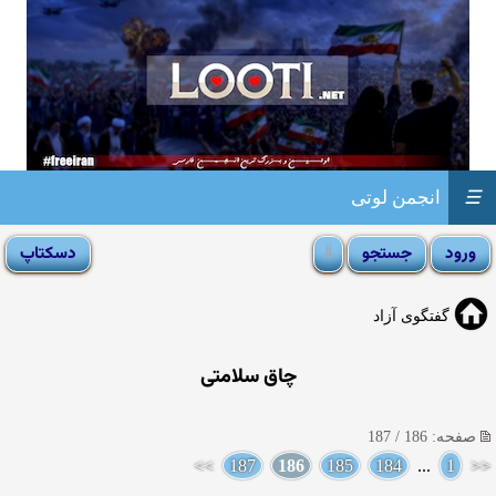
☰
انجمن لوتی
گفتگوی آزاد
چاق سلامتى
صفحه: 186 / 187
>>
187
186
185
184
...
1
<<