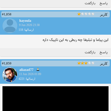
پاسخ
بازگفت
#1,858
کاربر
hayoula
9 Jun 2026 23:38
ارسالها: 118
این پیاما و تبلیغا چه ربطی به این تاپیک داره
پاسخ
بازگفت
#1,859
کاربر
aliazad77
11 Jun 2026 01:09
ارسالها: 4221