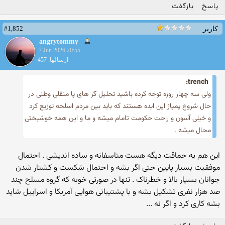
پاسخ
بازگفت
#1,852
کاربر
angrytommy
7 Jun 2026 20:55
ارسالها: 457
trench:
ولی سه چهار روزه توجه کرده باشید تحلیل گر های پا منقلی وطنی در
حال شروع پمپاژ این ایده هستند که باید بین مردم اسلحه توزیع کرد
و خیلی آسون و راحت حکومت تامام میشه و ما و این همه خوشبختی
محال میشه .
این هم یه حماقت دیگه هست متاسفانه و ساده اندیشی . احتمال
موفقیت بسیار پایین حتی اگر بشه و احتمال شکست و کشتار شدن
جوانان بسیار بالا و خطرناک . تنها در صورتی خوبه که گروه مسلح چند
صد هزار نفری تشکیل بشه و با پشتیبانی هوایی آمریکا و اسراییل شاید
بشه کاری کرد و اگر نه ...