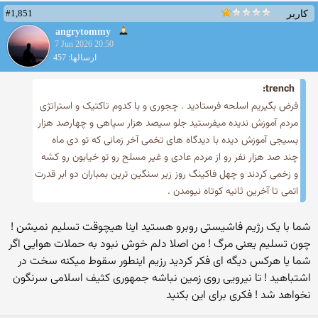
#1,851
کاربر
angrytommy
7 Jun 2026 20:50
ارسالها: 457
trench:
فرض بگیریم اسلحه فرستادید . چجوری و با کدوم تاکتیک و استراتژی
مردم آموزش ندیده میفرستید جلو سیصد هزار سپاهی و چهارصد هزار
بسیجی آموزش دیده با دیدگاه های تخمی آخر زمانی که تو دی ماه
چند صد هزار نفر رو از مردم عادی و غیر مسلح رو تو خیابون رو کشه
و زخمی کردند و چهل فاکینگ روز زیر سنگین ترین بمباران دو ابر قدرت
اتمی تا آخرین ثانیه کوتاه نیومدن .
شما با یک رژیم فاشیستی روبرو هستید اینا هیچوقت تسلیم نمیشن !
چون تسلیم یعنی مرگ ! من اصلا دلم خوش نبود به حملات هوایی اگر
شما یا هرکس دیگه ای فکر کردید رزیم اینطور سقوط میکنه سخت در
اشتباهید ! تا نیرویی روی زمین نباشه جمهوری کثیف اسلامی سرنگون
نخواهد شد ! فکری برای این بکنید