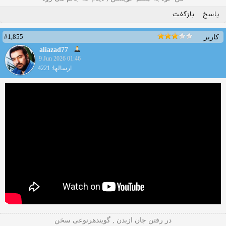
پاسخ
بازگفت
#1,855
کاربر
aliazad77
9 Jun 2026 01:46
ارسالها: 4221
در رفتن جان ازبدن , گویندهرنوعی سخن