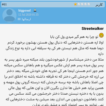
#61
کاربر
bigproof
12 Jul 2020 01:35
ارسالها: 80
Streetwalker
تو چرا به هم گیر میدی ول کن بابا
اولا اره هستن دخترهایی که دنبال پول هستن بهشون برخورد کردم
دوما همه که مثل هم نیستن هر کی یه سیلقه ایی داره یه نوع زندگی
داره
مثلا من دختر میشناسم از شهرخودشون بلند میکنه میره شهر پسر به
پسر پول میده پسر هم ازش عکس میگیره و هم باهاش سکس میکنه
هم جور ادم هستن اینجا هر کی تجربه های خودش میگه ,بعد دختر
بی ارزه که خرجش کنی دختر که نه قیافه داشته باشه نه اخلاق ادم برا
چی اصلا باهاش باشه چه برسه خرجش کنه درسته گرونی پول مهمه و
همین پراید هم خیلی ها ندارن بگیرن الان و اون هایی که پول عالی
بدون با یه دختره نیستن صدتا دختر خرجشون می کنند سکس می
کنند باهاشون دورشون می اندازن بعد میشن یه مشت دخترهایی که
نمی توانند به پسر اعتماد کنند و عشق باوری ندارن