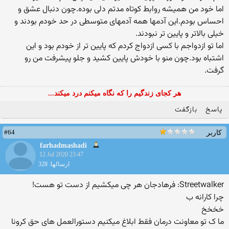
اما خود من همیشه روابط کوتاه مدتم دلی بوده.چون دنبال عشق و
احساس بودم.این آدمها همه آدمهای متوسطی در حد خودم بودند و
خیلی بالاتر و پایین تر نبودند.
اما تو ازدواجم با کسی ازدواج کردم که پایین تر از خودم بود و این
اشتباه بود.چون منو با خودش پایین کشید و جلو پیشرفت من رو
گرفت.
هر کجای زندگیم را که نگاه میکنم درد میکند...
پاسخ
بازگفت
#64
کاربر
farhadmashadi
12 Jul 2020 23:47
ارسالها: 328
Streetwalker: فرهادجان هر چی میکشیم از دست تو هست!
چرا کارانه ب
خخخخ
ما ک تو معاونت درمان فقط ابلاغ میکنیم دستورالعمل های حق کرونا