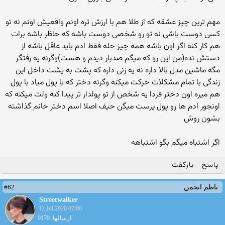
مهم ترین چیز عشقه که از طلا هم با ارزش تره اونم واقعیش اونم نه تو
کسی دوست باشی نه تو رو شخصی دوست باشه که حاظر باشه برات
هم کار کنه اگر اون باشه همه چیز حله فقط ادم باید عاقل باشه از
دستش نده(من این رو که میگم صدبار دیدم و هست)وگرنه یه رفتگر
مگه ماشین مدل بالا داره نه یه زنی داره که پشت به پشت داخل این
زندگی با تمام مشکلات حرکت میکنه وگرنه دختر که با پول میاد با پول
هم میره اون دختر فردا یه شخص از تو پولدار تر پیدا کنه ولت میکنه که
اونجور ادم ها رو پول پرست میگن حیف اصلا اسم دختر خانم گذاشته
بشون روش
اگر اشتباه میگم بگو اشتباهه
پاسخ
بازگفت
#62
ناظم انجمن
Streetwalker
12 Jul 2020 07:00
ارسالها: 9179