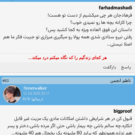
farhadmashadi
فرهادجان هر چی میکشیم از دست تو هست!
چرا کارانه بچه ها رو نمیدی خوب؟
داستان این فوق العاده ویژه به کجا کشید پس؟
رفتی نیرو ستادی شدی همه پولا رو میگیری میزاری تو جیبت فکر ما هم
اصلا نیستی...
هر کجای زندگیم را که نگاه میکنم درد میکند...
پاسخ
بازگفت
#63
ناظم انجمن
Streetwalker
12 Jul 2020 20:17
ارسالها: 9179
bigproof
قبول کن در هر شرایطی داشتن امکانات مادی یک مزیت غیر قابل
انکاره.چه سالم باشی چه بیمار باشی حتی اگر مرده باشی.دختر و پسر
هم نداره.همونطور که پراید 80 ملیونه یک یخچال هم 40 ملیونه...