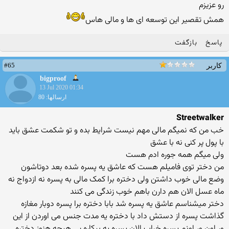
رو عزیزم
همش تقصیر این توسعه ای ها و مالی هاس
پاسخ
بازگفت
#65
کاربر
bigproof
13 Jul 2020 01:34
ارسالها: 80
Streetwalker
خب من که نمیگم مالی مهم نیست شرایط بده و تو شکمت عشق باید
با پول پر کنی نه با عشق
ولی میگم همه جوره ادم هست
من دختر توی فامیلم هست که عاشق یه پسره شده بعد دوتاشون
وضع مالی خوب داشتن ولی دختره برا کمک مالی به پسره نه ازدواج نه
ماه عسل الان هم دارن باهم خوب زندگی می کنند
دختر میشناسم عاشق یه پسره شد بابا دختره برا پسره دوبار مغازه
گذاشت پسره از دستش داد با دختره یه مدت جنس می اوردن از این
ور اون ور اونم پسره خراب الان پسره یه بیکاره بی هیچه هنوز دختره