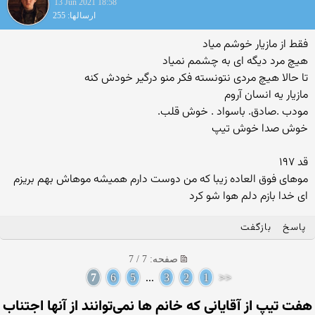
13 Jun 2021 18:58
ارسالها: 255
فقط از مازیار خوشم میاد
هیچ مرد دیگه ای به چشمم نمیاد
تا حالا هیچ مردی نتونسته فکر منو درگیر خودش کنه
مازیار یه انسان آروم
مودب .صادق. باسواد . خوش قلب.
خوش صدا خوش تیپ
قد ۱۹۷
موهای فوق العاده زیبا که من دوست دارم همیشه موهاش بهم بریزم
ای خدا بازم دلم هوا شو کرد
پاسخ
بازگفت
صفحه: 7 / 7
7
6
5
...
3
2
1
<<
هفت تیپ از آقایانی که خانم ها نمی‌توانند از آنها اجتناب