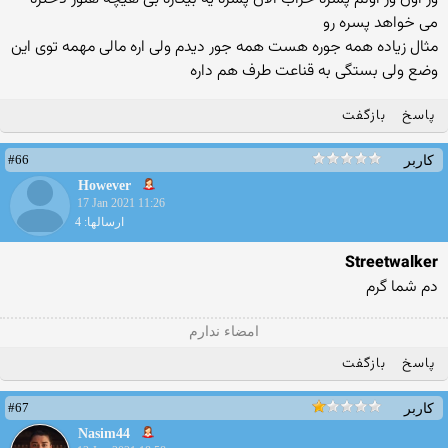
می خواهد پسره رو
مثال زیاده همه جوره هست همه جور دیدم ولی اره مالی مهمه توی این
وضع ولی بستگی به قناعت طرف هم داره
پاسخ
بازگفت
#66
کاربر
However
17 Jan 2021 11:26
ارسالها: 4
Streetwalker
دم شما گرم
امضاء ندارم
پاسخ
بازگفت
#67
کاربر
Nasim44