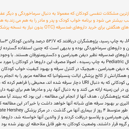
بیشتر می شود و برنامه خواب کودک و پدر و مادر را به هم می زند.به هم
داروهای ضدسرفه (OTC بدون نیاز به نسخه پزشک) صرف می کنند.
نوفین و داروهای سرماخوردگی بوده و بدیهی است که چنین استفاده گسترده 
داروهای ضدسرفه نظیر دیفن هیدرامین و دکسترومتورفان هستند. با وجود ای
دارند ولی پژوهشی که نتایج آن در شماره جولای ژورنال Pediatric به چاپ رسیده ، اصولا مصرف این دارو
 دیفن هیدرامین ، هیچیک در کنترل سرفه و بهبود کیفیت خواب کودکان ، م
و همکارانش از کالج پزشکی ایالت پنسیلوانیا که مطالعه مزبور را به انجام رس
فقدان یک دستورالعمل مشخص درباره درمان علامتی کودکانی که به دنبال URI دچار سرف
در این زمینه ارائه می کنند و به دنبال آنها، پدر و مادرها هم برای تهیه 
 گفته پژوهشگران ، هدف آنها از انجام این مطالعه ، این بود که ببینند آیا
فن هیدرامین و پلاسبو دریافت کردند و از والدین آنها خواسته شد، داروها
روه قرار داشتند، وضعیت کودکان به طور قابل ملاحظه ای بهتر شده بود و 