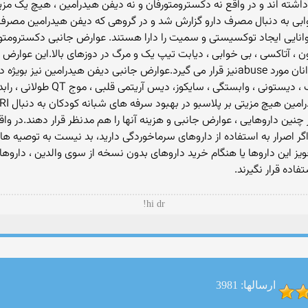
اشته اند و در واقع نه دکسترومتورفان و نه دیفن هیدرامین ، هیچ یک مزیتی
وابی به دنبال مصرف دارو گزارش شد و در گروهی که دیفن هیدرامین مصرف
انایی ایجاد توکسیستی و سمیت را دارا هستند. عوارض جانبی دکسترومتورف
 ، آتاکسی ، بی خوابی ، دیابت تیپ یک و مرگ در دوزهای بالا.این عوارض 
می شوند. علاوه بر اینها، دکسترومتورفان میان نوجوانان مورد abuseنیز قرار می گیرد.عوارض 
عبارتست از: خواب آلودگی ، essness
چنین داروهایی ، عوارض جانبی و هزینه آنها را هم مدنظر قرار دهند.در واقع
 اگر اصرار به استفاده از داروهای سرماخوردگی دارید، بد نیست به توصیه ه
 تجویز این داروها یا هنگام خرید داروهای بدون نسخه از سوی والدین ، دارو
hi dr!
ارسالها: 3981