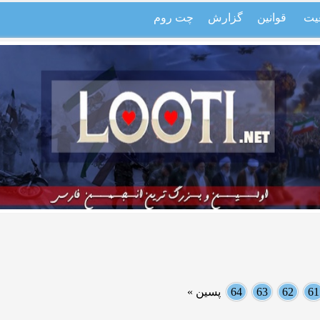
یت
قوانین
گزارش
چت روم
61
62
63
64
پسین »