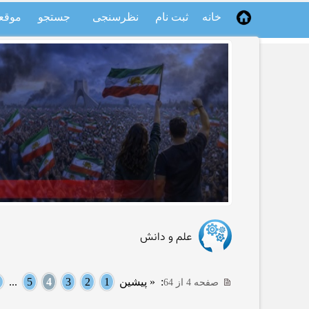
خانه
ثبت نام
نظرسنجی
جستجو
موقع
علم و دانش
:
« پیشین
1
2
3
4
5
...
صفحه 4 از 64