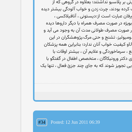
 بر پلاسبو نداشتند؛ بعلاوه در گروهی که از
 کرده بودند، چرت زدن و خواب آلودگی بیشتر دیده
ان عبارت است از:دیستونی ، آنافیلاکسی ،
بویژه در صورت مصرف همراه با دیگر داروها دیده
جانبی دیفن هیدرامین نیز بویژه در صورت مصرف طولانی مدت آن به وجود می آید و
restl، اضطراب ، دیستونی ، وابستگی ، سایکوز، دیس آریتمی قلبی ، موج QT طولانی ، رابدومیولیز، تشنج و حتی مرگ.پژوهشگران در این
مقاله تاکید کرده اند که دکسترومتورفان و دیفن هیدرامین هیچ مزیتی بر پلاسبو در بهبود سرفه های شبانه کودکان به دنبال URIو کیفیت خواب آنان ندارد؛ بنابراین همه پزشکان
 ، سرماخوردگی و علایم آن ، بیشتر اوقات با
ای دکتر ورونیکاگان ، متخصص اطفال در گفتگو با
هایی تجویز شوند که به جای چند جزئ فعال ، تنها یک
#34
Posted: 12 Jun 2011 06:39