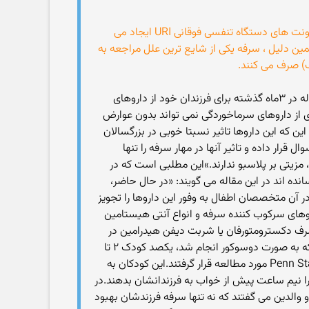
برای کودکان و همچنین والدین آنها، یکی از دردسرسازترین مشکلات تنفسی کودکان که معمولا به دنبال سرماخوردگی و دیگر عفونت های دستگاه تنفسی فوقانی URI ایجاد می
ین دلیل ، سرفه یکی از شایع ترین علل مراجعه به
در مطالعه ای که نتایج آن سال ۱۹۹۴ در نشریه JAMA به چاپ رسید، پژوهشگران دریافتند که ۵۳/۷ درصد والدین کودکان ۳ساله در ۳ماه گذشته برای فرزندان خود از داروهای
ای از داروهای سرماخوردگی نمی تواند بدون عوارض
ن که این داروها تاثیر نسبتا خوبی در بزرگسالان
ها در کودکان را مورد سوال قرار داده و تاثیر آنها در مهار سرفه را تنها
زیتی بر پلاسبو ندارند.»این مطلبی است که در
انده اند در این مقاله می گویند: «در حال حاضر،
ه شده اند، محیطی را فراهم کرده که در آن متخصصان اطفال به وفور این داروها را تجویز
داروهای سرکوب کننده سرفه و انواع آنتی هیستامین
 مصرف دکسترومتورفان یا شربت دیفن هیدرامین در
کودکانی که به دنبال URI دچار سرفه حاد شده اند، تاثیری بر بهبود سرفه های شبانه آنها خواهد داشت یا خیر؟در این مطالعه که به صورت دوسوکور انجام شد، یکصد کودک ۲ تا
۱۸ سال دچار سرماخوردگی و سرفه های شبانه که به طور متوسط ۴ روز از بیماری آنها می گذشت ، در مرکز پزشکی Penn State Hershey مورد مطالعه قرار گرفتند.این کودکان به
 را نیم ساعت پیش از خواب به فرزندانشان بدهند.در
والدین می گفتند که نه تنها سرفه فرزندشان بهبود