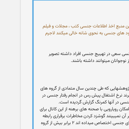
رین منبع اخذ اطلاعات جنسی کتب ، مجلات و فیلم
شنود های جنسی به نحوی شانه خالی میکنند لاجرم
سکسی سعی در تهییج جنسی افراد داشته تصویر
نوجوانان میتوانند داشته باشند.
 پژوهشهایی که طی چندین سال متمادی از گروه های
یگیرند نرخ اشتغال پیش رس در انجام رفتار جنسی در
 جنسی در آنها کمرنگ گزارش گردیده است.
د لذا بیشترین امکان رویارویی با صحنه های برهنه از این کانال برای
بر آن نمیبینند گوشزد کردن مخاطرات برقراری رابطه
جنسی است . بر اساس تحقیقات موسسه ” رند ” دختران نوجوانی که زمان بیشتری را به تماشای برنامه های تلویزیونی با محتوای جنسی اختصاص میداده اند ۲ برابر بیش از گروه