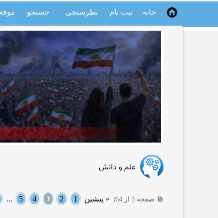
خانه
ثبت نام
نظرسنجی
جستجو
موقع
علم و دانش
:
« پیشین
1
2
3
4
5
...
صفحه 3 از 64