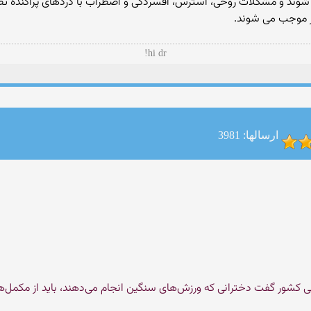
ی شوند و مشکلات روحی، استرس، افسردگی و اضطراب با دردهای پراکنده تظا
یز موجب می شوند.
hi dr!
ارسالها: 3981