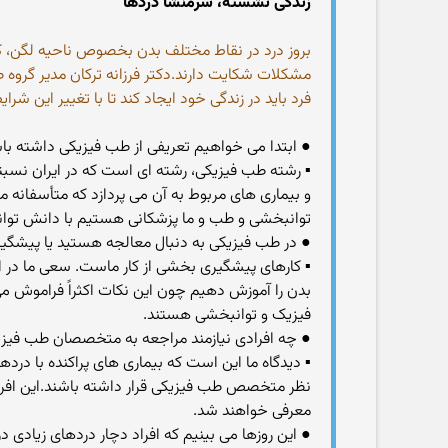
زندگی نشسته، سرمنشأ دردها
بروز درد در نقاط مختلف بدن بخصوص ناحیه لگن، کمر
مشکلات شکایت دارند.دکتر فرزانه ترکان مدیر گروه ط
فرد باید در زندگی خود ایجاد کند تا با تغییر این 
● ابتدا می خواهیم تعریفی از طب فیزیکی داشته باشی
▪ رشته طب فیزیکی، رشته ای است که در ایران نسبت
و بیماری های مربوط به آن می پردازد که متأسفانه
توانبخشی و طب و ما پزشکانی هستیم با دانش توا
● در طب فیزیکی به دنبال معالجه هستید یا پیشگی
▪ کارهای پیشگیری بخشی از کار ماست. سعی ما در
بدن را آموزش دهیم چون این نکات اکثراً فراموش م
فیزیک و توانبخشی هستند.
● چه افرادی نیازمند مراجعه به متخصصان طب فی
▪ دیدگاه ما این است که بیماری های پراکنده با د
نظر متخصص طب فیزیکی قرار داشته باشند.این افر
معرفی خواهند شد.
● این روزها می بینیم که افراد دچار دردهای زیادی 