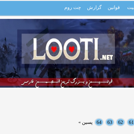
یت
قوانین
گزارش
چت روم
61
62
63
64
پسین »