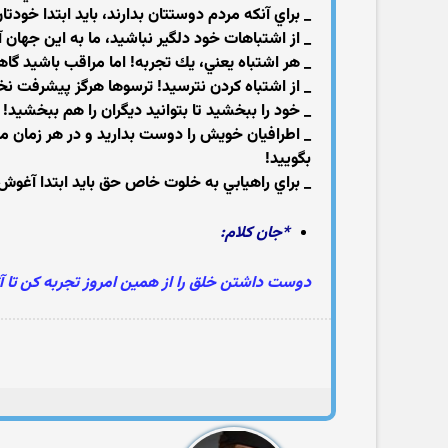
_ براي آنكه مردم دوستتان بدارند، بايد ابتدا خودتا
_ از اشتباهات خود دلگير نباشيد، ما به اين جهان آ
_ هر اشتباه يعني، يك تجربه! اما مراقب باشيد گاه
_ از اشتباه كردن نترسيد! ترسوها هرگز پيشرفت نخ
_ خود را ببخشيد تا بتوانيد ديگران را هم ببخشيد!
_ اطرافيان خويش را دوست بداريد و در هر زمان مم
بگوييد!
_ براي راهيابي به خلوت خاص حق بايد ابتدا آغوش
*جان كلام:
دوست داشتن خلق را از همين امروز تجربه كن تا آ