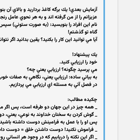
آزمايش بعدي! يك برگه كاغذ برداريد و بالاي آن بنوي
عزيزانم را از من گرفته اند و به هر نحوي عامل ر
نام اين افراد را بنويسيد: (به صورت ستوني) سپس 
گناه تو گذشتم!
آيا مي توانيد اين كار را بكنيد؟ يقين بدانيد اگر نت
يك پيشنهاد!
خود را ارزيابي كنيد.
مي پرسيد چگونه؟ ارزيابي يعني چه؟
به بياني ساده: ارزيابي يعني، نگاهي به صفات خ
در فصل آتي به مسئله اي ارزيابي مي پردازيم.
چكيده مطالب:
_ همه چيز در اين جهان دو طرفه است، پس اگر م
_ گوش كردن به سخنان خداوند به نوعي، يعني، د
پس او را با عمل به فرامينش دوست داشته باشيد ت
_ فراموش نكنيد! دوست داشتن خلق = دوست داش
_ اگر اين نكته را دريابيم كه در وجود هر انساني 