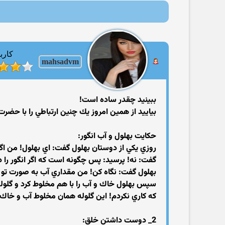
کارب
mahsadvm
ببينيد چقدر ساده است!
بياييد از همين امروز يك چنين ارتباطي را با حضر
حكايت بهلول و آب انگور:
روزي يكي از دوستان بهلول گفت: اي بهلول! من اگر 
گفت: نه! پرسيد: پس چگونه است كه اگر انگور را در 
بهلول گفت: نگاه كن! من مقداري آب به صورت تو م
سپس بهلول خاك و آب را با هم مخلوط كرد و گلول
كه كاري نكردم! اين گلوله همان مخلوط آب و خاك ا
2_ دوست داشتن خلق: