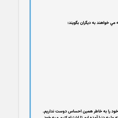
 مي خواهند به ديگران بگويند:
جه خود را به خاطر همين احساس دوست نداريم.
ا به دنيا آمده ايم تا اشتباه كنيم و به خود