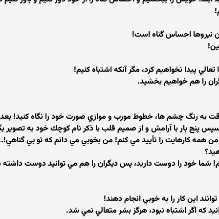
!
رين نيروها احساس گناه است!
ين!
ما تعالي پيدا نخواهيم كرد، مگر آنكه اشتباه كنيم!
ران را هم خواهيم بخشيد.
ا دقت به رنگ چشم ها، خطوط مورب و موازي صورت خود را نگاه كنيد! بع
سپس پنج بار با آرامش و از صميم قلب با ذكر نام كوچك خود به تصوير بگ
ن همه كارهايت را تأييد مي كنم! من بخوبي مي دانم كه تو بي گناهي!
هيد؟
! شما خود را دوست داريد، پس ديگران را هم مي توانيد دوست داشته باش
يد كه اگر اشتباه نبود، هرگز بشر متعالي نمي شد.