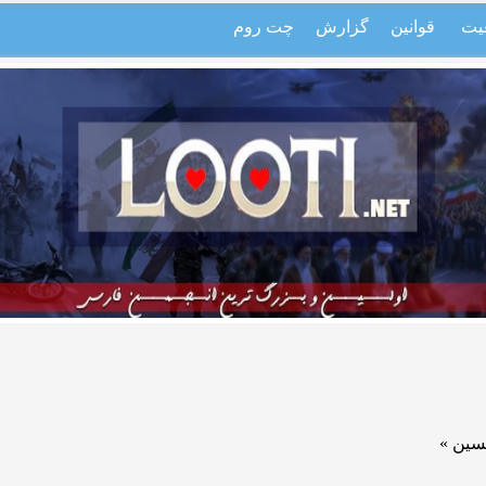
یت
قوانین
گزارش
چت روم
سین »