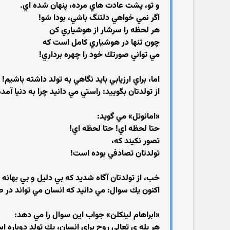
و تو، پشت عادت هاي مرده، پنهان شده اي.
اگر نمي خواهي دلتنگ باشي، بودا شو!
هر لحظه را سرشار از هوشياري كن
چون تنها در هوشياري كامل است كه
مي تواني صورتك خود را چهره برداري!
اما، براي ارزيابي بايد نگاهي به تولد داشته باشيم!
از تولدتان بگوييد: راستي مي دانيد چرا به دنيا آمده
«امانوئل» مي گويد:
حتا لحظه اي! حتا لحظه اي!
تصور نكيند كه،
تولدتان تصادفي بوده است!
خب، از تولدتان آگاه شديد كه بي دليل و بي بهانه 
اكنون يك سوال: مي دانيد كه انسان مي تواند در 
«ابراهام لينكلن» جواب اين سوال را مي دهد:
هر پله ي تعالي روح براي انسان، يك تولد دوباره ا