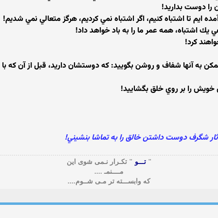
ن را دوست بداريد!
مده ايم تا اشتباه كنيم، اگر اشتباه نمي كرديم، هرگز متعالي نمي شديم!
ي يك اشتباه، همه عمر ما را به باد خواهد داد!
واهند كرد!
كن به آنها شفاف و روشن بگوييد: كه دوستشان داريد، قبل از آن كه با 
 خويش را بر روي خلق بگشاييد!
ثار شگرف دوست داشتن خالق را به تماشا بنشيني!
"
تـــو
" تکـرار نـمی شوی این
مــــنمـ ....
که وابســـته تر مـی شــوم....