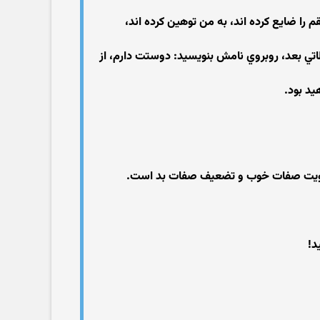
قم را ضايع كرده اند، به من توهين كرده اند،
ظاتي بعد، روبروي نامش بنويسيد: دوستت دارم، از
يد بود.
ت، تقويت صفات خوب و تضعيف صفات بد است.
د!