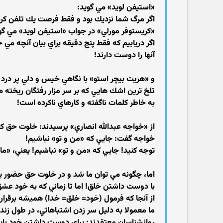
«استيفن لويد» مي گويد:
اگر مرگ شما نزديك بود و فقط فرصت يك تلفن كرد
«كريستوفر مورلي» در جواب «استيفن لويد» مي گو
اگر دريابيم كه فقط پنج دقيقه براي بيان آنچه مي 
آنها را دوست دارند!
و «هريت بيچر استو» با نگاهي خيس و دلي پر درد ب
تلخ ترين اشك هايي كه بر سر مزار رفتگان ريخته 
به خاطر كلمات ناگفته و كارهاي ناكرده است!
از «خواجه عبدالله انصاري» پرسيدند: خلوت حق 
خواجه گفت: جايي كه «من و تو» نباشيم!
توجه كنيد! جايي كه «من و تو» نباشيم! يعني، «ما
اما، چگونه مي توان ما شد و در خلوت حق حضور ي
با دوست داشتن خلق! اما تا زماني كه به خود عشق
از آنجا كه فرمول (خود= خلق= خدا) هميشه برقرار
ما معمولا به دليل سر زدن اشتباهاتي، در طول زن
روانشناسان معتقدند: براي دوست داشتن خود بايد اب