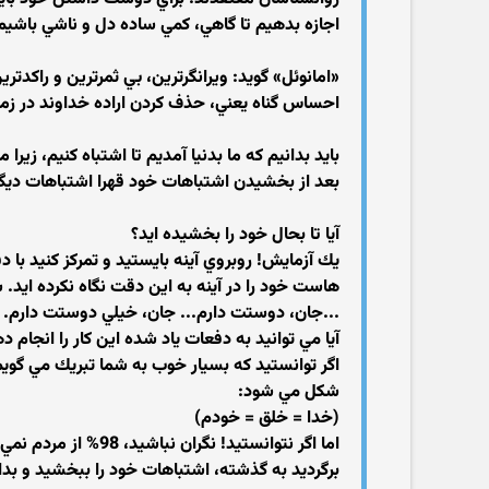
اجازه بدهيم تا گاهي، كمي ساده دل و ناشي باشيم
«امانوئل» گويد: ويرانگرترين، بي ثمرترين و راكدت
احساس گناه يعني، حذف كردن اراده خداوند در زم
بايد بدانيم كه ما بدنيا آمديم تا اشتباه كنيم، زيرا 
بعد از بخشيدن اشتباهات خود قهرا اشتباهات ديگ
آيا تا بحال خود را بخشيده ايد؟
يك آزمايش! روبروي آينه بايستيد و تمركز كنيد ب
هاست خود را در آينه به اين دقت نگاه نكرده ايد. 
...جان، دوستت دارم... جان، خيلي دوستت دارم. م
آيا مي توانيد به دفعات ياد شده اين كار را انجام د
اگر توانستيد كه بسيار خوب به شما تبريك مي گويم
شكل مي شود:
(خدا = خلق = خودم)
اما اگر نتوانستيد! نگران نباشيد، 98% از مردم نمي توانند اين كار را به خوبي انجام دهند!
برگرديد به گذشته، اشتباهات خود را ببخشيد و بدان