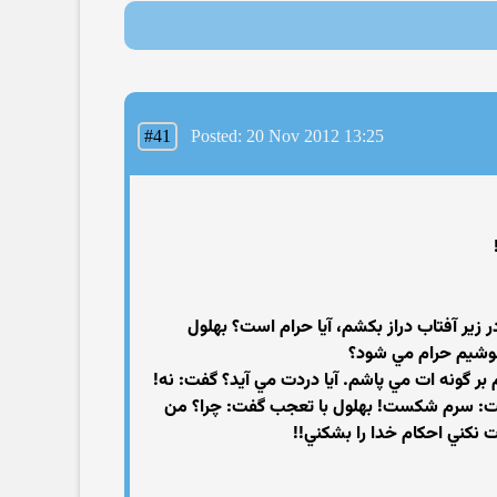
#41
Posted: 20 Nov 2012 13:25
 زير آفتاب دراز بكشم، آيا حرام است؟ بهلول
 بنوشيم حرام مي شود؟
ر گونه ات مي پاشم. آيا دردت مي آيد؟ گفت: نه!
 گفت: سرم شكست! بهلول با تعجب گفت: چرا؟ من
 نكني احكام خدا را بشكني!!