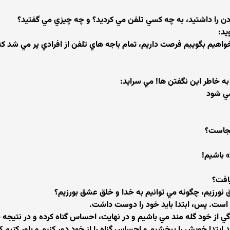
ن را داشتيد، به چه كسي تلفن مي كرديد؟ و چه چيزي مي گفتيد؟
يد:
خواهيم بگوييم فرصت داريم، تمام باجه هاي تلفن از افرادي پر مي شد كه
ه خاطر اين نگفتن ها! مي سرايد:
مي شود
كجاست؟
» باشيم!
افت؟
 نورزيم، چگونه مي توانيم به خدا و خلق عشق بورزيم؟
 است. پس، ابتدا بايد خود را دوست داشت.
دگي از خود گله مند مي باشيم و در نهايت، احساس گناه كرده و در نتي
تدا خويش را ببخشيم و احساس گناه را از خود دور كنيم و باور كنيم كه م