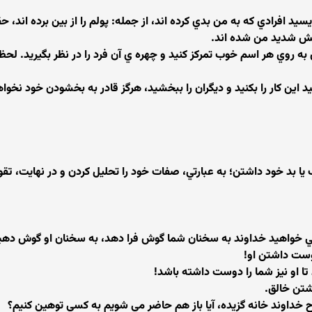
سيد افرادي كه به من بدي كرده اند، از جمله: پولم را از بين برده اند، ح
نجش شديد من شده اند.
به روي هر اسم خوب تمركز كنيد و چهره ي آن فرد را در نظر بگيريد. لح
وانيد اين كار را بكنيد و ديگران را ببخشيد، هرگز قادر به بخشودن خود نخواه
وب يا بد خود داشتن؛ به عبارتي، صفات خود را تحليل كردن و در نهاي
ي خواهيد خداوند به سخنان شما گوش فرا دهد، به سخنان او گوش دهي
وست داشتن او!
ا او نيز شما را دوست داشته باشد!
تن خالق.
روح خداوند خانه گزيده، آيا باز هم حاضر مي شويم به كسي توهين كنيم؟