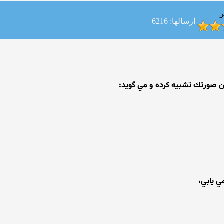
ر
ارسالها: 6216
شتن صورتك تشبيه كرده و مي گويد:
ي يابي،