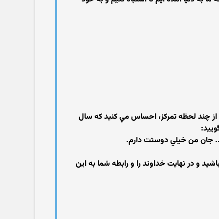
د از چند لحظه تمركز، احساس مي كنيد كه سال
وييد:
... جان من خيلي دوستت دارم.
يد و در نهايت خداوند را و رابطه شما به اين