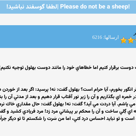
!Please do not be a sheep |لطفا گوسفند نباشید!
ر
ارسالها: 6216
ت دوست برقرار كنيم اما خطاهاي خود را مانند دوست بهلول توجيه نكنيم!
انگور بخورم، آيا حرام است؟ بهلول گفت: نه! پرسيد: اگر بعد از خوردن در
خمره اي بگذاريم و آن را زير نور آفتاب قرار دهيم و بعد از مدتي آن را
ي پاشم. آيا دردت مي آيد؟ گفت: نه! بهلول گفت: حال مقداري خاك نرم ب
ه اي گِلي ساخت و آن را محكم بر پيشاني مرد زد! مرد فريادي كشيد و
ست و تو نبايد احساس درد كني، اما من سَرت را شكستم تا تو ديگر جرأت