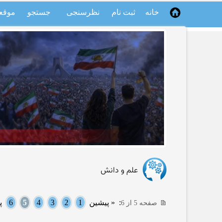
خانه
ثبت نام
نظرسنجی
جستجو
موقع
علم و دانش
:
« پیشین
1
2
3
4
5
6
پ
صفحه 5 از 6