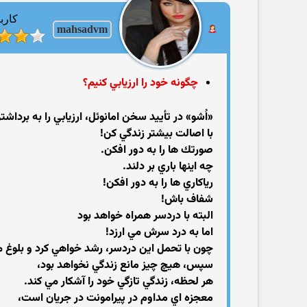
کارب
mahsadvm
چگونه خود را ارزيابي كنيم؟
«اُشو» در تأييد سخن امانوئل، ارزيابي را به بردا
با اصالت بيشتر زندگي كن!
صورتك ها را به دور افكن.
چه اينها باري بر دلند.
رياكاري ها را به دور افكن!
شفاف باش!
البته با دردسر همراه خواهد بود
اما به درد سرش مي ارزد!
چون با تحمل اين دردسر، رشد خواهي كرد و بلوغ م
سپس، هيچ چيز مانع زندگي نخواهد بود،
هر لحظه، زندگي تازگي خود را آشكار مي كند.
معجزه اي مداوم در پيرامونت در جريان است،