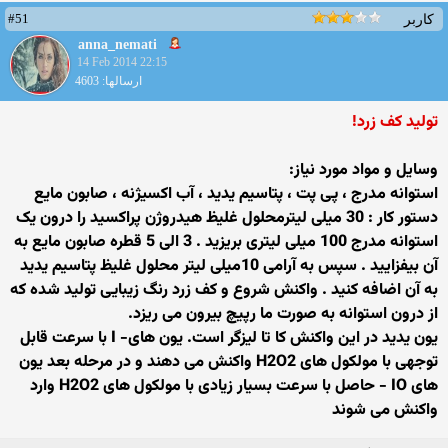
#51
کاربر
anna_nemati
14 Feb 2014 22:15
ارسالها: 4603
تولید کف زرد!
وسایل و مواد مورد نیاز:
استوانه مدرج ، پی پت ، پتاسیم یدید ، آب اکسیژنه ، صابون مایع
دستور کار : 30 میلی لیترمحلول غلیظ هیدروژن پراکسید را درون یک
استوانه مدرج 100 میلی لیتری بریزید . 3 الی 5 قطره صابون مایع به
آن بیفزایید . سپس به آرامی 10میلی لیتر محلول غلیظ پتاسیم یدید
به آن اضافه کنید . واکنش شروع و کف زرد رنگ زیبایی تولید شده که
از درون استوانه به صورت ما رپیچ بیرون می ریزد.
یون یدید در این واکنش کا تا لیزگر است. یون های- I با سرعت قابل
توجهی با مولکول های H2O2 واکنش می دهند و در مرحله بعد یون
های IO - حاصل با سرعت بسیار زیادی با مولکول های H2O2 وارد
واکنش می شوند