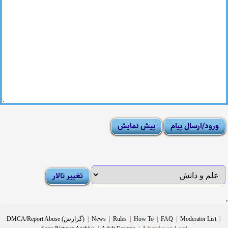
|
Moderator List
|
FAQ
|
How To
|
Rules
|
News
|
DMCA/Report Abuse (گزارش)