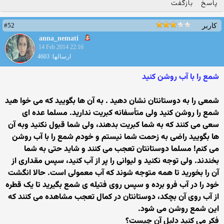
پاسخ
بازگفت
#52
کاربر
anna_nemati
14 Feb 2014 22:16
ارسالها: 4603
شمع را با آب روشن کنيد
شمعی را به دوستانتان نشان دهيد . به آن ها بگوييد که می خوا هيد
شمع را روشن کنيد ولی متأسفانه کبريت نداريد. مسلما عده ای
سعی می کنند که به شما کبريت بدهند، ولی شما قبول نکنيد وبه آن
ها بگوييد راضی به زحمت شما نيستم و خودم شمع را با آب روشن
می کنم! مسلما دوستانتان تعجب می کنند و شايد حتی به شما
بخندند. ولی توجه نکنيد و ليوانی را پر از آب کنيد، سپس مقداری از
آن را بخوريد تا همه متوجه شوند که آب معمولی است. حالا انگشت
خود را در آب فرو برده و سپس روی فتيله ی شمع بگيريد تا يک قطره
از آب روی آن بچکد، دوستانتان در کمال تعجب مشاهده می کنند که
اين شمع روشن می شود.
فکر می کنيد دليل آن چيست؟