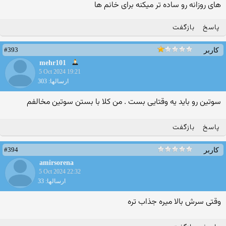
های روزانه رو ساده تر میکنه برای خانم ها
پاسخ
بازگفت
#393
کاربر
mehr101
5 Oct 2024 19:21
ارسالها: 303
سوتین رو باید یه وقتایی بست . من کلا با بستن سوتین مخالفم
پاسخ
بازگفت
#394
کاربر
amirsorena
5 Oct 2024 22:32
ارسالها: 33
وقتی سرش بالا میره جذاب تره