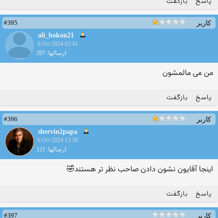
پاسخ
بازگفت
#395
کاربر
ali_bokon21
6 Oct 2024 02:41
ارسالها: 207
من می مالمشون
پاسخ
بازگفت
#396
کاربر
shervin2papa
6 Oct 2024 13:50
ارسالها: 121
اینجا آقایون نشون دادن صاحب نظر تر هستند🤣
پاسخ
بازگفت
#397
کاربر