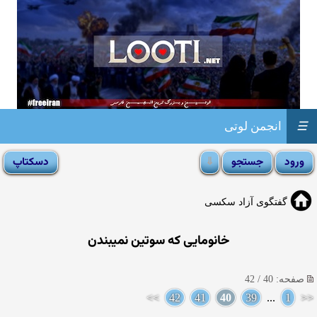
☰
انجمن لوتی
گفتگوی آزاد سکسی
خانومایی كه سوتین نمیبندن
صفحه: 40 / 42
>>
42
41
40
39
...
1
<<