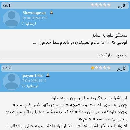
#391
کاربر
Sheytonpesar
26 Jul 2024 03:10
ارسالها: 7
بستگی داره به سایز
اونایی که ۹۰ به بالا و نمیبندن رو باید وسط خیابون ....
پاسخ
بازگفت
#392
کاربر
payam1362
5 Oct 2024 19:12
ارسالها: 72
این شرایط بستگی به سایز و وزن سینه داره
چون یه سری بافت ها و ماهیچه هایی برای نگهداشتن کاپ سینه
وجود داره که با نبستن ممکنه که کشیده بشند و خیلی تاثیر میزاره توی
زیبایی پوست سینه خانم ها
اصولا ثابت نگهداشتن نه تحت فشار قرار دادند سینه خیلی از فعالیت