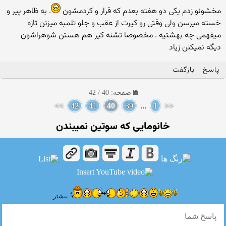
مخشونو زدم یکی دو هفته بعدم که قرار و کردمشون
. به ظاهر پیر و
خسته میرسن ولی وقتی رو کیرت از عقب و جلو تلمبه میزنن تازه
میفهمی چه بهشتیه . مخصوصا تشنه کیر هم هستن شوهراشون
دیگه نمیکنن زیاد
پاسخ
بازگفت
صفحه: 40 / 42
>>
42
41
40
39
...
1
<<
خانومایی كه سوتین نمیبندن
بیشتر...