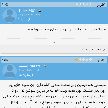
#401
کاربر
hamed8080
26 Dec 2024 22:35
ارسالها: 2
من از بوی سینه و لیس زدن همه جای سینه خوشم میاد
آبی
پاسخ
بازگفت
#402
کاربر
Amin19961376
4 Feb 2025 15:24
ارسالها: 357
میبندین هم ببندین ولی سفت نبندین گناه دارن اون سینه های زیبا
اون بدن قشنگ تون بعدم وقت خواب در بیارین سوتین تون رو که
خدایی نکرده دور از جون دچار سرطان سینه نشین چون نمیدونم جایی
خوندم یا شنیدم این مطلب رو سوتین موقع خواب آسیب میزنه از