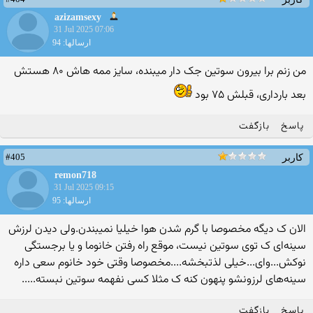
azizamsexy
31 Jul 2025 07:06
ارسالها: 94
من زنم برا بیرون سوتین جک دار میبنده، سایز ممه هاش ۸۰ هستش
بعد بارداری، قبلش ۷۵ بود
پاسخ
بازگفت
#405
کاربر
remon718
31 Jul 2025 09:15
ارسالها: 95
الان ک دیگه مخصوصا با گرم شدن هوا خیلیا نمیبندن.ولی دیدن لرزش
سینه‌ای ک توی سوتین نیست، موقع راه رفتن خانوما و یا برجستگی
نوکش...وای...خیلی لذتبخشه....مخصوصا وقتی خود خانوم سعی داره
سینه‌های لرزونشو پنهون کنه ک مثلا کسی نفهمه سوتین نبسته.....
پاسخ
بازگفت