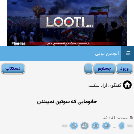
☰
انجمن لوتی
گفتگوی آزاد سکسی
خانومایی كه سوتین نمیبندن
صفحه: 41 / 42
>>
42
41
40
39
...
1
<<