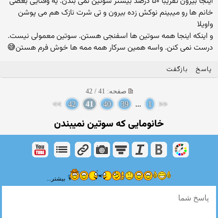
اینجا بیرون تقریبا ۵۰ درصد بیشتر سوتین نمی بندن. یه وقتایی بعضی
خانم ها رو میبینم نوکش زده بیرون و تی شرت نازک هم می پوشن
واویلا
و اینکه اینجا همه سوتین ها اسفنجی هستن. سوتین معمولی نیست.
درست نمی کنن. واسه همین سرکار همه ممه ها خوش فرم هستن😅
پاسخ
بازگفت
صفحه: 41 / 42
>>
42
41
40
39
...
1
<<
خانومایی كه سوتین نمیبندن
بیشتر...