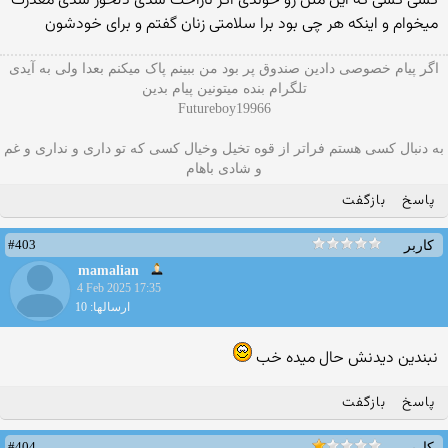
کسی کسی که این متن رو خوندی اگر ناراحت شدی دلخور شدی معذرت
میخوام و اینکه هر چی بود برا سلامتی زنان گفتم و برای خودشون
اگر پیام خصوصی دادین صندوق پر بود من ببینم پاک میکنم بعدا ولی به آیدی
تلگرام بنده میتونین پیام بدین
Futureboy19966
به دنبال کسی هستم فراتر از قوه تخیل وخیال کسی که تو داری و نداری و غم
و شادی باهام
پاسخ
بازگفت
#403
کاربر
mamalian
4 Feb 2025 17:35
ارسالها: 10
نبندین دیدنش حال میده خب
پاسخ
بازگفت
#404
کاربر