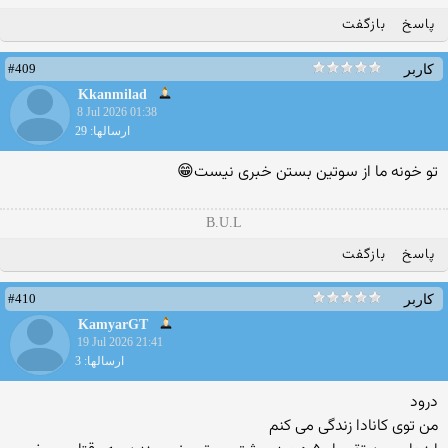
پاسخ
بازگفت
#409
کاربر
Kkanmilad
8 Jul 2026 01:38
ارسالها: 29
تو خونه ما از سوتین بستن خبری نیست😁
B.U.L
پاسخ
بازگفت
#410
کاربر
KamyarGT
19 Jul 2026 21:41
ارسالها: 3
درود
من توی کانادا زندگی می کنم