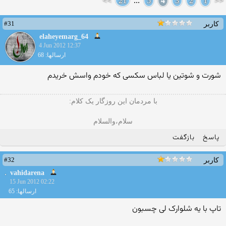
>>
21
...
5
4
3
2
1
<<
#31
کاربر
elaheyemarg_64
4 Jun 2012 12:37
ارسالها: 68
شورت و شوتین یا لباس سکسی که خودم واسش خریدم
با مردمان این روزگار یک کلام:
سلام،والسلام
پاسخ
بازگفت
#32
کاربر
vahidarena
15 Jun 2012 02:22
ارسالها: 65
تاپ با یه شلوارک لی چسبون