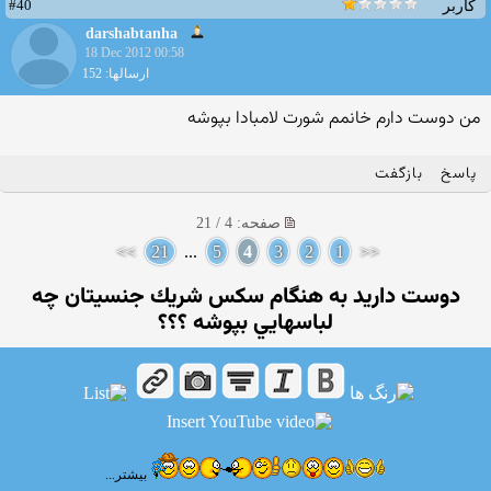
#40
کاربر
darshabtanha
18 Dec 2012 00:58
ارسالها: 152
من دوست دارم خانمم شورت لامبادا بپوشه
پاسخ
بازگفت
صفحه: 4 / 21
>>
21
...
5
4
3
2
1
<<
دوست داريد به هنگام سكس شريك جنسيتان چه
لباسهايي بپوشه ؟؟؟
بیشتر...