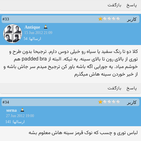
پاسخ
بازگفت
#33
کاربر
Antique
15 Jun 2012 21:09
ارسالها: 54
کلا دو تا رنگ سفید یا سیاه رو خیلی دوس دارم. ترجیحا بدون طرح و
توری از بالای رون تا بالای سینه. یه تیکه. البته از padded bra هم
خوشم میاد. یه جورایی اگه باشه باور کن ترجیح میدم سر جاش باشه و
از خیر خوردن سینه هاش میگذرم
پاسخ
بازگفت
#34
کاربر
sorna
27 Jun 2012 19:00
ارسالها: 141
لباس توری و چسب که نوک قرمز سینه هاش معلوم بشه