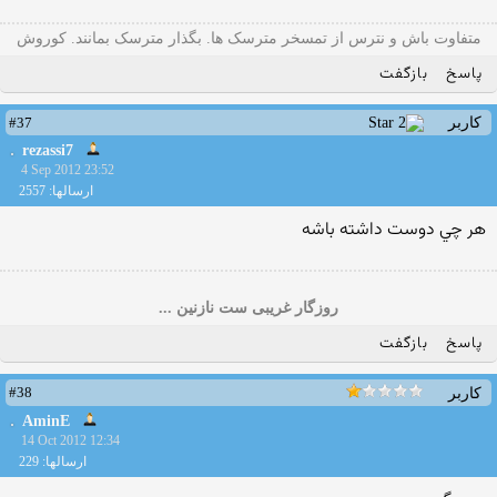
متفاوت باش و نترس از تمسخر مترسک ها. بگذار مترسک بمانند. کوروش
پاسخ
بازگفت
#37
کاربر
rezassi7
4 Sep 2012 23:52
ارسالها: 2557
هر چي دوست داشته باشه
روزگار غریبی ست نازنین ...
پاسخ
بازگفت
#38
کاربر
AminE
14 Oct 2012 12:34
ارسالها: 229