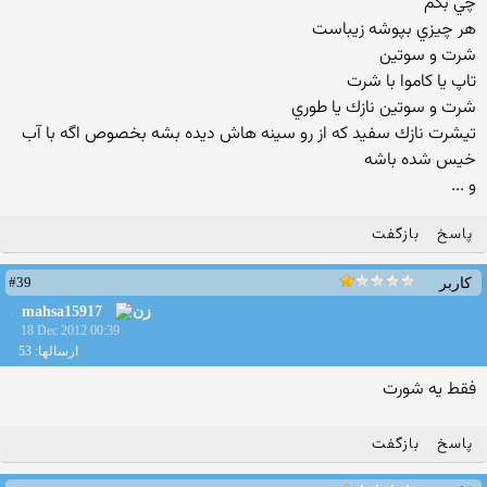
چي بگم
هر چيزي بپوشه زيباست
شرت و سوتين
تاپ يا كاموا با شرت
شرت و سوتين نازك يا طوري
تيشرت نازك سفيد كه از رو سينه هاش ديده بشه بخصوص اگه با آب
خيس شده باشه
و ...
پاسخ
بازگفت
#39
کاربر
mahsa15917
18 Dec 2012 00:39
ارسالها: 53
فقط یه شورت
پاسخ
بازگفت