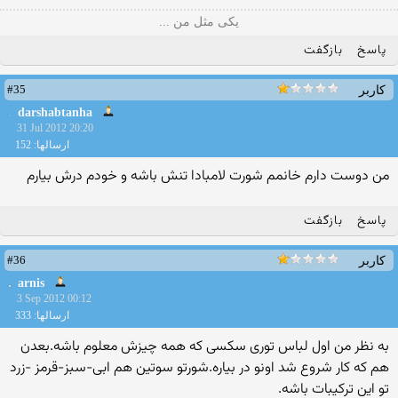
یکی مثل من ...
پاسخ
بازگفت
#35
کاربر
darshabtanha
31 Jul 2012 20:20
ارسالها: 152
من دوست دارم خانمم شورت لامبادا تنش باشه و خودم درش بیارم
پاسخ
بازگفت
#36
کاربر
arnis
3 Sep 2012 00:12
ارسالها: 333
به نظر من اول لباس توری سکسی که همه چیزش معلوم باشه.بعدن
هم که کار شروع شد اونو در بیاره.شورتو سوتین هم ابی-سبز-قرمز -زرد
تو این ترکیبات باشه.