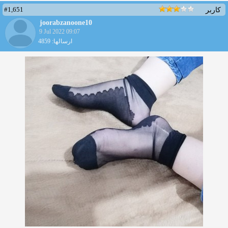
#1,651
کاربر
joorabzanoone10
9 Jul 2022 09:07
ارسالها: 4859