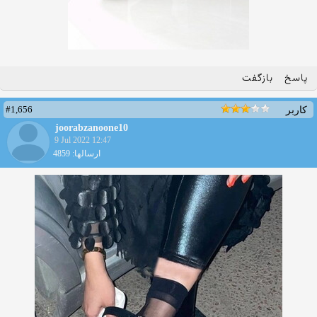
پاسخ
بازگفت
#1,656
کاربر
joorabzanoone10
9 Jul 2022 12:47
ارسالها: 4859