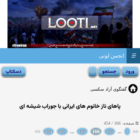
☰
انجمن لوتی
گفتگوی آزاد سکسی
پاهای ناز خانوم های ایرانی با جوراب شیشه ای
صفحه: 166 / 454
>>
454
453
...
167
166
165
...
1
<<