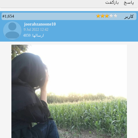
پاسخ
بازگفت
#1,654
کاربر
joorabzanoone10
9 Jul 2022 12:42
ارسالها: 4859