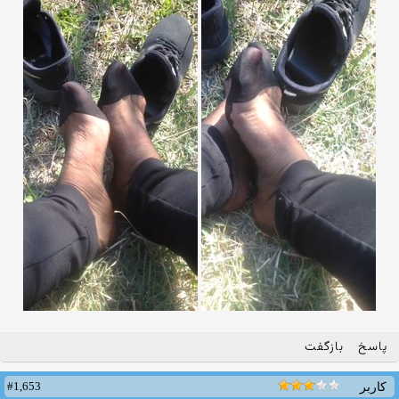
پاسخ
بازگفت
#1,653
کاربر