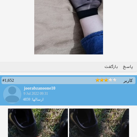
پاسخ
بازگفت
#1,652
کاربر
joorabzanoone10
9 Jul 2022 09:31
ارسالها: 4859