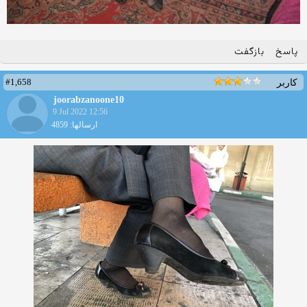
پاسخ
بازگفت
#1,658
کاربر
joorabzanoone10
9 Jul 2022 12:56
ارسالها: 4859