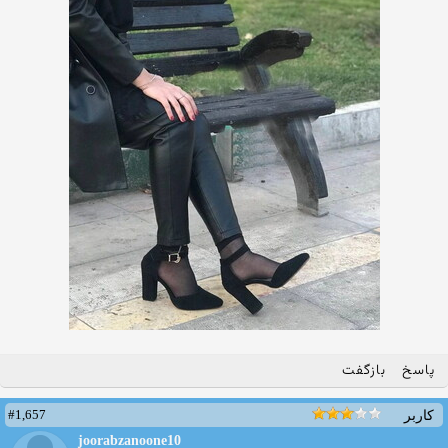
پاسخ
بازگفت
#1,657
کاربر
joorabzanoone10